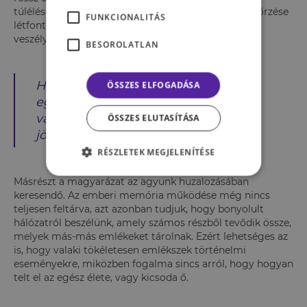
túlélésünk szempontjából minden olyan elem megőrzése
FUNKCIONALITÁS
létfontosságú, amelyek miatt legalább egyszer már
veszélyeztetve éreztük magunkat.
BESOROLATLAN
Ha emlékezünk arra, mi az, ami
ÖSSZES ELFOGADÁSA
egyszer már bántott, nagyobb
valószínűséggel kerüljük el a
ÖSSZES ELUTASÍTÁSA
jövőben.
RÉSZLETEK MEGJELENÍTÉSE
Másrészt a magyarázat az agyunk huzalozásában
keresendő. Az emberi memória működése még nincs
teljesen feltárva, azt azonban tudjuk, hogy bonyolult
hálózatról beszélünk, amely számos részből tevődik össze,
melyek más-más emlékeket tárolnak. Ezért lehetséges az
is, hogy valaki tökéletesen emlékszek történelmi
eseményekre, miközben fogalma sincs arról, hogy hogyan
telt el az egész élete, vagy kicsoda ő.