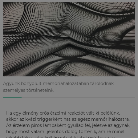
Agyunk bonyolult memóriahálozatában tárolódnak
személyes történeteink.
Ha egy élmény erős érzelmi reakciót vált ki belőlünk,
akkor az kvázi triggerként hat az egész memórihálózatra.
Az érzelem piros lámpaként gyullad fel, jelezve az agynak,
hogy most valami jelentős dolog történik, amire minél
inkább fókuszálni kell. Ezzel válik lehetővé, hogy az