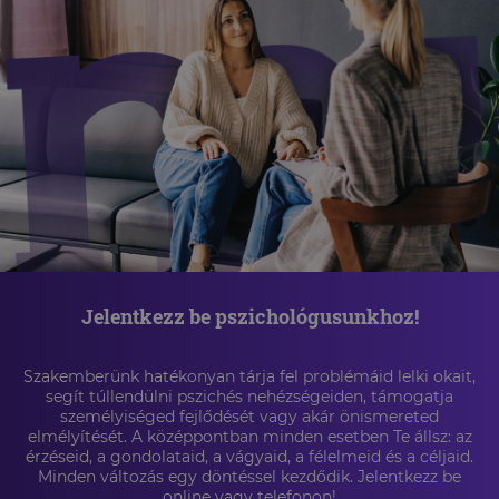
Jelentkezz be pszichológusunkhoz!
Szakemberünk hatékonyan tárja fel problémáid lelki okait,
segít túllendülni pszichés nehézségeiden, támogatja
személyiséged fejlődését vagy akár önismereted
elmélyítését. A középpontban minden esetben Te állsz: az
érzéseid, a gondolataid, a vágyaid, a félelmeid és a céljaid.
Minden változás egy döntéssel kezdődik. Jelentkezz be
online vagy telefonon!