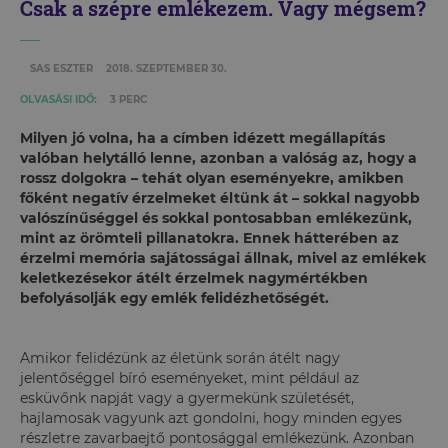
Csak a szépre emlékezem. Vagy mégsem?
SAS ESZTER
2018. SZEPTEMBER 30.
OLVASÁSI IDŐ:
3 PERC
Milyen jó volna, ha a címben idézett megállapítás
valóban helytálló lenne, azonban a valóság az, hogy a
rossz dolgokra – tehát olyan eseményekre, amikben
főként negatív érzelmeket éltünk át – sokkal nagyobb
valószínűséggel és sokkal pontosabban emlékezünk,
mint az örömteli pillanatokra. Ennek hátterében az
érzelmi memória sajátosságai állnak, mivel az emlékek
keletkezésekor átélt érzelmek nagymértékben
befolyásolják egy emlék felidézhetőségét.
Amikor felidézünk az életünk során átélt nagy
jelentőséggel bíró eseményeket, mint például az
esküvőnk napját vagy a gyermekünk születését,
hajlamosak vagyunk azt gondolni, hogy minden egyes
részletre zavarbaejtő pontosággal emlékezünk. Azonban