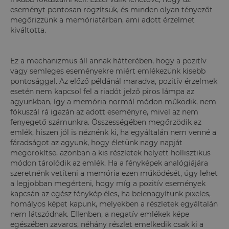
eseményt pontosan rögzítsük, és minden olyan tényezőt
megőrizzünk a memóriatárban, ami adott érzelmet
kiváltotta.
Ez a mechanizmus áll annak hátterében, hogy a pozitív
vagy semleges eseményekre miért emlékezünk kisebb
pontosággal. Az előző példánál maradva, pozitív érzelmek
esetén nem kapcsol fel a riadót jelző piros lámpa az
agyunkban, így a memória normál módon működik, nem
fókuszál rá igazán az adott eseményre, mivel az nem
fenyegető számunkra. Összességében megőrzödik az
emlék, hiszen jól is néznénk ki, ha egyáltalán nem venné a
fáradságot az agyunk, hogy életünk nagy napját
megörökítse, azonban a kis részletek helyett hollisztikus
módon tárolódik az emlék. Ha a fényképek analógiájára
szeretnénk vetíteni a memória ezen működését, úgy lehet
a legjobban megérteni, hogy míg a pozitív események
kapcsán az egész fénykép éles, ha belenagyítunk pixeles,
homályos képet kapunk, melyekben a részletek egyáltalán
nem látszódnak. Ellenben, a negatív emlékek képe
egészében zavaros, néhány részlet emelkedik csak ki a