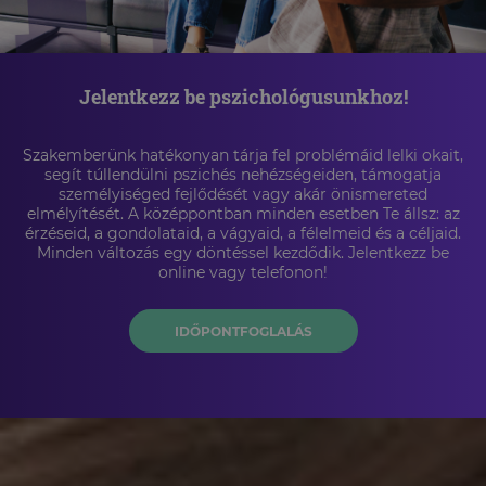
Jelentkezz be pszichológusunkhoz!
Szakemberünk hatékonyan tárja fel problémáid lelki okait,
segít túllendülni pszichés nehézségeiden, támogatja
személyiséged fejlődését vagy akár önismereted
elmélyítését. A középpontban minden esetben Te állsz: az
érzéseid, a gondolataid, a vágyaid, a félelmeid és a céljaid.
Minden változás egy döntéssel kezdődik. Jelentkezz be
online vagy telefonon!
IDŐPONTFOGLALÁS