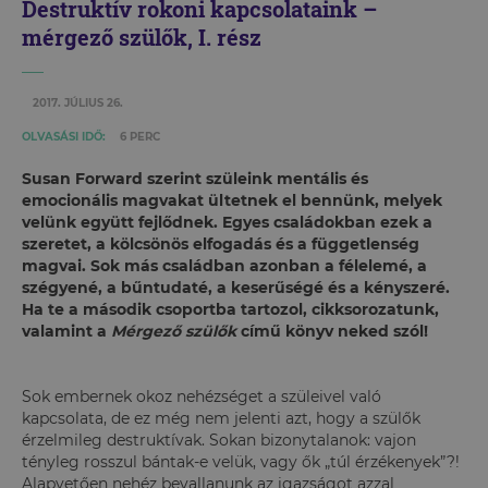
Destruktív rokoni kapcsolataink –
mérgező szülők, I. rész
2017. JÚLIUS 26.
OLVASÁSI IDŐ:
6 PERC
Susan Forward szerint szüleink mentális és
emocionális magvakat ültetnek el bennünk, melyek
velünk együtt fejlődnek. Egyes családokban ezek a
szeretet, a kölcsönös elfogadás és a függetlenség
magvai. Sok más családban azonban a félelemé, a
szégyené, a bűntudaté, a keserűségé és a kényszeré.
Ha te a második csoportba tartozol, cikksorozatunk,
valamint a
Mérgező szülők
című könyv neked szól!
Sok embernek okoz nehézséget a szüleivel való
kapcsolata, de ez még nem jelenti azt, hogy a szülők
érzelmileg destruktívak. Sokan bizonytalanok: vajon
tényleg rosszul bántak-e velük, vagy ők „túl érzékenyek”?!
Alapvetően nehéz bevallanunk az igazságot azzal