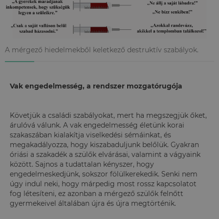
A mérgező hiedelmekből keletkező destruktív szabályok.
Vak engedelmesség, a rendszer mozgatórugója
Követjük a családi szabályokat, mert ha megszegjük őket,
árulóvá válunk. A vak engedelmesség életünk korai
szakaszában kialakítja viselkedési sémáinkat, és
megakadályozza, hogy kiszabaduljunk belőlük. Gyakran
óriási a szakadék a szülők elvárásai, valamint a vágyaink
között. Sajnos a tudattalan kényszer, hogy
engedelmeskedjünk, sokszor fölülkerekedik. Senki nem
úgy indul neki, hogy márpedig most rossz kapcsolatot
fog létesíteni, ez azonban a mérgező szülők felnőtt
gyermekeivel általában újra és újra megtörténik.