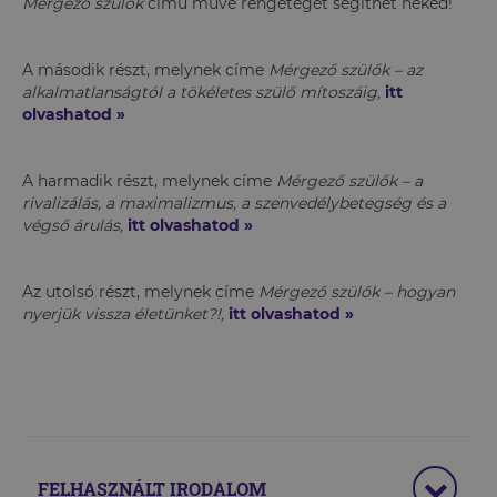
Mérgező szülők
című műve rengeteget segíthet neked!
A második részt, melynek címe
Mérgező szülők – az
alkalmatlanságtól a tökéletes szülő mítoszáig,
itt
olvashatod
»
A harmadik részt, melynek címe
Mérgező szülők – a
rivalizálás, a maximalizmus, a szenvedélybetegség és a
végső árulás,
itt olvashatod »
Az utolsó részt, melynek címe
Mérgező szülők – hogyan
nyerjük vissza életünket?!,
itt olvashatod »
FELHASZNÁLT IRODALOM