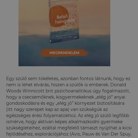
Egy szülő sem tökéletes, azonban fontos látnunk, hogy ez
nem is lehet elvárás, hiszen a szülők is emberek. Donald
Woods Winnicott brit pszichoanalitikus úgy fogalmazott,
hogy a csecsemőknek, kisgyermekeknek „elég jó” anyai
gondoskodásra és egy „elég jó” környezet biztosítására
(itt nagy szerepet kap az apa) van szükségük az
egészséges érési folyamatokhoz. Az elég jó szülő legfőbb
ismérve, hogy aktívan képes alkalmazkodni gyermeke
szükségleteihez, ezáltal megfelelő támaszt nyújthat a kicsi
fejlődéséhez, explorációjához (Avis, Pauw és Van Der Spuy,