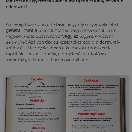
Mit tesznek gyermekükkel a mérgező szülők, és van-e
ellenszer?
A méreg hosszú távú hatása, hogy olyan gondolatokat
generál, mint a
„nem bízhatok meg senkiben”
, a
„nem
vagyok méltó a szeretetre”
vagy az
„úgysem viszem
semmire”
. Az ilyen típusú képzeteket pedig a destruktív
szülők által leggyakrabban alkalmazott módszerek
táplálják. Ezek a tagadás, a projekció, a titkolózás, a
szabotázs, valamint a háromszögalkotás.