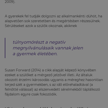
2009).
A gyerekek fel tudják dolgozni az alkalmankénti dühöt, ha
alapvetően sok szeretetben és megértésben részesülnek.
Sérüléseket azok a szülők okoznak, akiknek
túlnyomórészt a negatív
megnyilvánulásaik vannak jelen
a gyermek életében.
Susan Forward (2014) a cikk alapját képező könyvében
ezeket a szülőket a mérgező jelzővel illeti. Az általuk
okozott érzelmi károsodás ugyanis a méreghez hasonlóan
terjed szét a gyermekben, s az idő előrehaladtával (a
felnőtté válással) az elszenvedett sérelmekből táplálkozó
fájdalom egyre csak fokozódik.