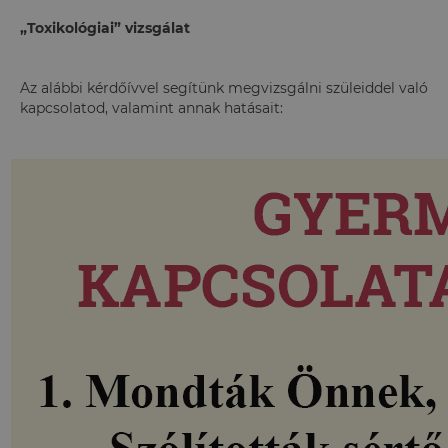
„Toxikológiai” vizsgálat
Az alábbi kérdőívvel segítünk megvizsgálni szüleiddel való
kapcsolatod, valamint annak hatásait: