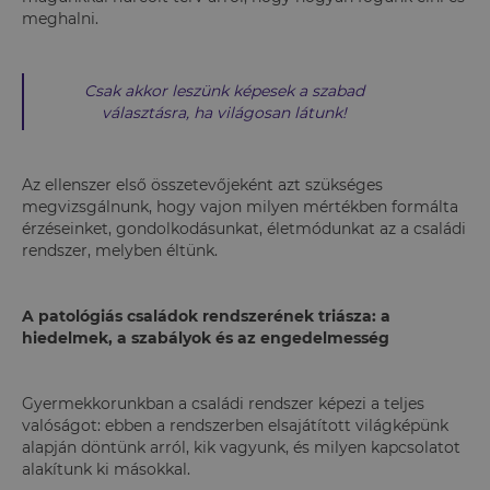
meghalni.
Csak akkor leszünk képesek a szabad
választásra, ha világosan látunk!
Az ellenszer első összetevőjeként azt szükséges
megvizsgálnunk, hogy vajon milyen mértékben formálta
érzéseinket, gondolkodásunkat, életmódunkat az a családi
rendszer, melyben éltünk.
A patológiás családok rendszerének triásza: a
hiedelmek, a szabályok és az engedelmesség
Gyermekkorunkban a családi rendszer képezi a teljes
valóságot: ebben a rendszerben elsajátított világképünk
alapján döntünk arról, kik vagyunk, és milyen kapcsolatot
alakítunk ki másokkal.