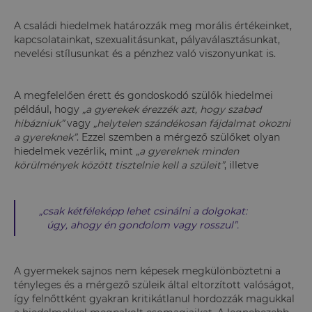
A családi hiedelmek határozzák meg morális értékeinket,
kapcsolatainkat, szexualitásunkat, pályaválasztásunkat,
nevelési stílusunkat és a pénzhez való viszonyunkat is.
A megfelelően érett és gondoskodó szülők hiedelmei
például, hogy
„a gyerekek érezzék azt, hogy szabad
hibázniuk”
vagy
„helytelen szándékosan fájdalmat okozni
a gyereknek”
. Ezzel szemben a mérgező szülőket olyan
hiedelmek vezérlik, mint
„a gyereknek minden
körülmények között tisztelnie kell a szüleit”
, illetve
„csak kétféleképp lehet csinálni a dolgokat:
úgy, ahogy én gondolom vagy rosszul”
.
A gyermekek sajnos nem képesek megkülönböztetni a
tényleges és a mérgező szüleik által eltorzított valóságot,
így felnőttként gyakran kritikátlanul hordozzák magukkal