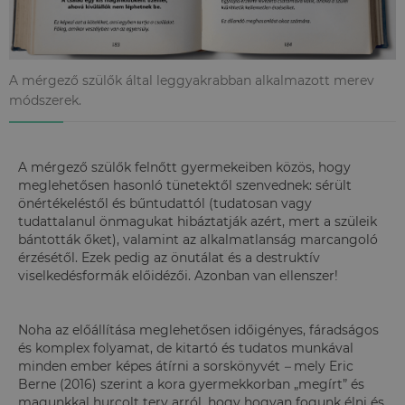
A mérgező szülők által leggyakrabban alkalmazott merev
módszerek.
A mérgező szülők felnőtt gyermekeiben közös, hogy
meglehetősen hasonló tünetektől szenvednek: sérült
önértékeléstől és bűntudattól (tudatosan vagy
tudattalanul önmagukat hibáztatják azért, mert a szüleik
bántották őket), valamint az alkalmatlanság marcangoló
érzésétől. Ezek pedig az önutálat és a destruktív
viselkedésformák előidézői. Azonban van ellenszer!
Noha az előállítása meglehetősen időigényes, fáradságos
és komplex folyamat, de kitartó és tudatos munkával
minden ember képes átírni a sorskönyvét
–
mely Eric
Berne (2016) szerint a kora gyermekkorban „megírt” és
magunkkal hurcolt terv arról, hogy hogyan fogunk élni és