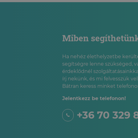
Miben segíthetün
Ha nehéz élethelyzetbe kerülté
segítségre lenne szükséged, v
érdeklődnél szolgáltatásainkka
írj nekünk, és mi felvesszük ve
Bátran keress minket telefonon
Jelentkezz be telefonon!
+36 70 329 