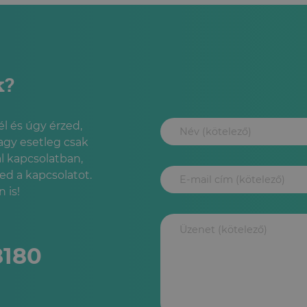
k?
l és úgy érzed,
agy esetleg csak
l kapcsolatban,
led a kapcsolatot.
 is!
8180