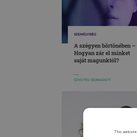
SZEMÉLYISÉG
A szégyen börtönében –
Hogyan zár el minket
saját magunktól?
SZMUTKU BERNADETT
This website