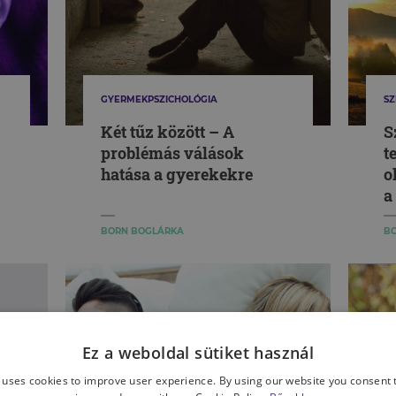
GYERMEKPSZICHOLÓGIA
SZ
Két tűz között – A
S
problémás válások
t
hatása a gyerekekre
o
a
s
BORN BOGLÁRKA
BO
Ez a weboldal sütiket használ
 uses cookies to improve user experience. By using our website you consent t