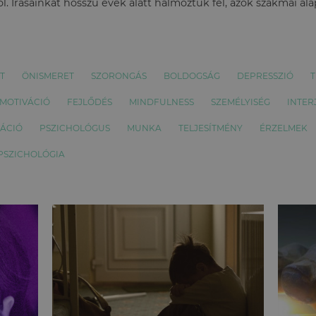
l. Írásainkat hosszú évek alatt halmoztuk fel, azok szakmai al
T
ÖNISMERET
SZORONGÁS
BOLDOGSÁG
DEPRESSZIÓ
T
MOTIVÁCIÓ
FEJLŐDÉS
MINDFULNESS
SZEMÉLYISÉG
INTER
ÁCIÓ
PSZICHOLÓGUS
MUNKA
TELJESÍTMÉNY
ÉRZELMEK
 PSZICHOLÓGIA