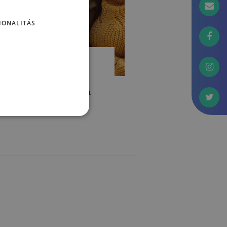
IONALITÁS
PCSOLATAINK
érgező szülők –
ogyan nyerjük vissza
letünket?!