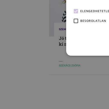
ELENGEDHETETL
BESOROLATLAN
SZEMÉLYISÉG
Jó testvér, rossz testvér 
ki nyeri a versenyt?
SZÉKÁCS ZSÓFIA