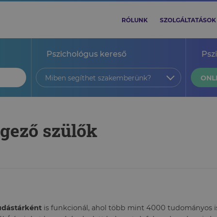
RÓLUNK
SZOLGÁLTATÁSOK
Pszichológus kereső
Psz
Miben segíthet szakemberünk?
ONL
rgező szülők
tudástárként
is funkcionál, ahol több mint 4000 tudományos ism