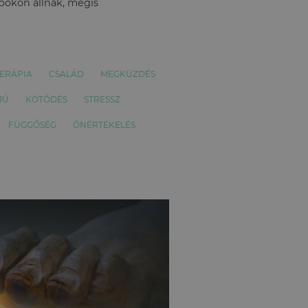
apokon állnak, mégis
ERÁPIA
CSALÁD
MEGKÜZDÉS
JÚ
KÖTŐDÉS
STRESSZ
FÜGGŐSÉG
ÖNÉRTÉKELÉS