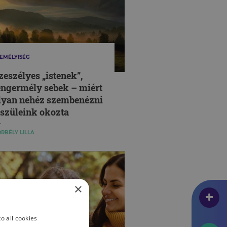
EMÉLYISÉG
zeszélyes „istenek”,
engermély sebek – miért
lyan nehéz szembenézni
 szüleink okozta
érelmekkel?
RBÉLY LILLA
×
o all cookies