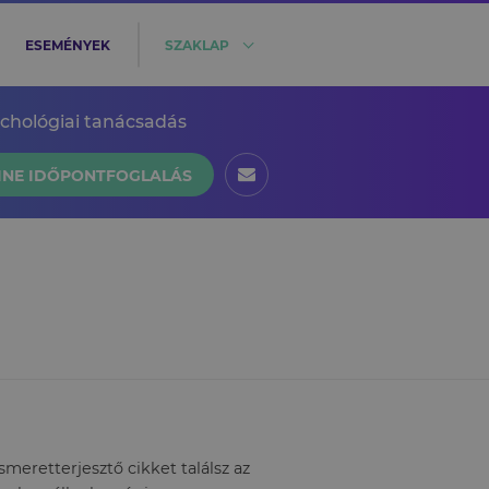
ESEMÉNYEK
SZAKLAP
ichológiai tanácsadás
INE IDŐPONTFOGLALÁS
eretterjesztő cikket találsz az