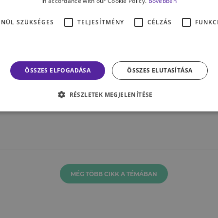
in accordance with our Cookie Policy.
Bővebben
ENÜL SZÜKSÉGES
TELJESÍTMÉNY
CÉLZÁS
FUNKC
KAPCSOLATAINK
KA
ÖSSZES ELFOGADÁSA
ÖSSZES ELUTASÍTÁSA
–
Destruktív rokoni
M
kapcsolatok – anyós-
h
RÉSZLETEK MEGJELENÍTÉSE
após problémák
é
MÉG TÖBB CIKK A TÉMÁBAN