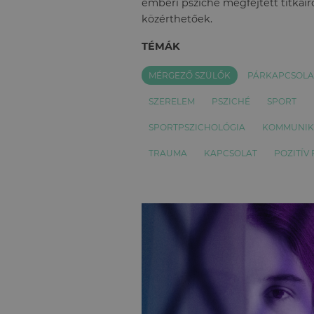
emberi psziché megfejtett titkairó
közérthetőek.
TÉMÁK
MÉRGEZŐ SZÜLŐK
PÁRKAPCSOLA
SZERELEM
PSZICHÉ
SPORT
SPORTPSZICHOLÓGIA
KOMMUNIK
TRAUMA
KAPCSOLAT
POZITÍV