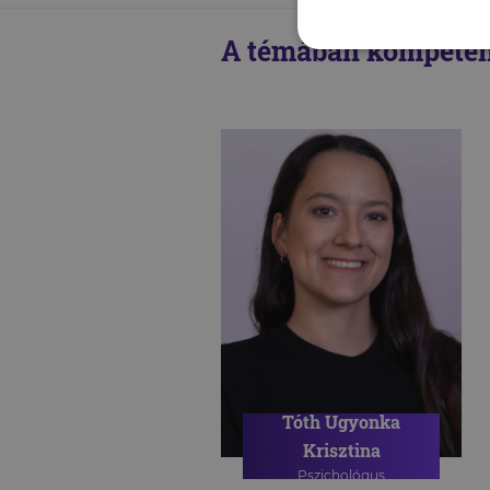
A témában kompeten
Tóth Ugyonka
Krisztina
Pszichológus