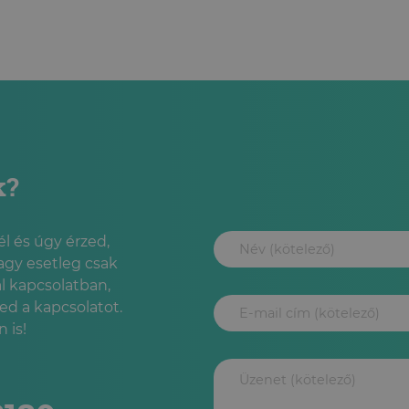
k?
l és úgy érzed,
agy esetleg csak
l kapcsolatban,
led a kapcsolatot.
 is!