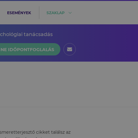
ESEMÉNYEK
SZAKLAP
ichológiai tanácsadás
INE IDŐPONTFOGLALÁS
eretterjesztő cikket találsz az