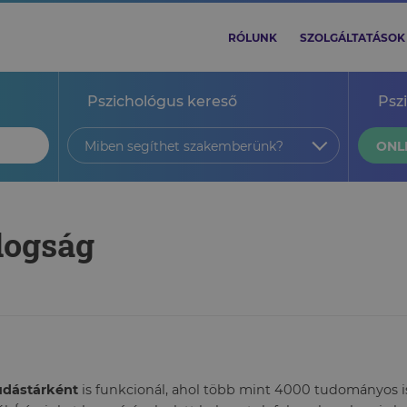
RÓLUNK
SZOLGÁLTATÁSOK
Pszichológus kereső
Psz
Miben segíthet szakemberünk?
ONL
dogság
tudástárként
is funkcionál, ahol több mint 4000 tudományos ism