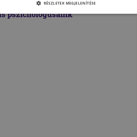
RÉSZLETEK MEGJELENÍTÉSE
s pszichológusaink