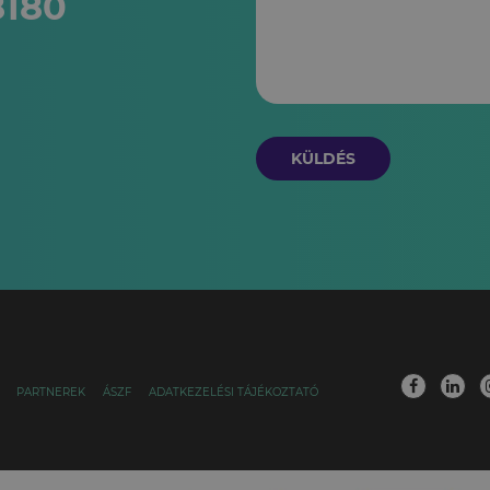
8180
KÜLDÉS
PARTNEREK
ÁSZF
ADATKEZELÉSI TÁJÉKOZTATÓ