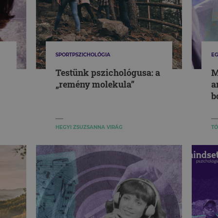
SPORTPSZICHOLÓGIA
EG
Testünk pszichológusa: a
M
„remény molekula”
a
b
HEGYI ZSUZSANNA VIRÁG
TÓ