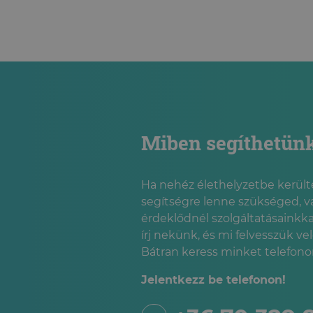
Miben segíthetün
Ha nehéz élethelyzetbe kerülté
segítségre lenne szükséged, v
érdeklődnél szolgáltatásainkka
írj nekünk, és mi felvesszük ve
Bátran keress minket telefonon
Jelentkezz be telefonon!