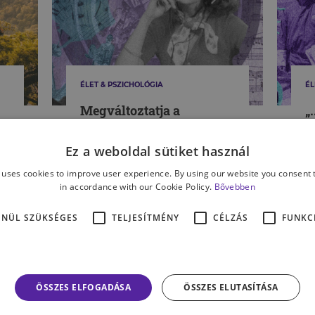
ÉLET & PSZICHOLÓGIA
ÉL
Megváltoztatja a
„
világodat! – Hogyan
e
alakítja a zene a
1
Ez a weboldal sütiket használ
világlátásunkat?
n
 uses cookies to improve user experience. By using our website you consent t
b
in accordance with our Cookie Policy.
Bővebben
HEGYI ZSUZSANNA VIRÁG
K
ENÜL SZÜKSÉGES
TELJESÍTMÉNY
CÉLZÁS
FUNKC
MÉG TÖBB CIKK A TÉMÁBAN
ÖSSZES ELFOGADÁSA
ÖSSZES ELUTASÍTÁSA