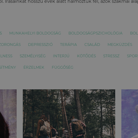
l. Írásainkat hosszú évek alatt halmoztuk fel, azok szakmai al
S
MUNKAHELYI BOLDOGSÁG
BOLDOGSÁGPSZICHOLÓGIA
BOL
ZORONGÁS
DEPRESSZIÓ
TERÁPIA
CSALÁD
MEGKÜZDÉS
LNESS
SZEMÉLYISÉG
INTERJÚ
KÖTŐDÉS
STRESSZ
SPOR
SÍTMÉNY
ÉRZELMEK
FÜGGŐSÉG