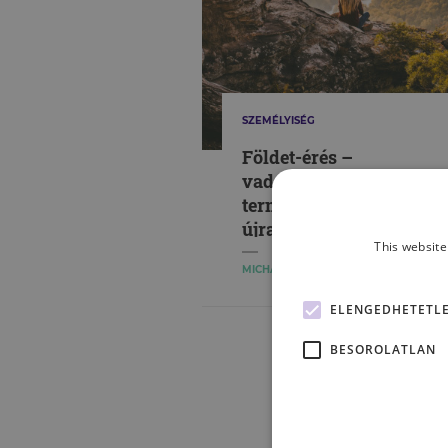
SZEMÉLYISÉG
Földet-érés –
vadonterápiával a
természetkapcsolat
újraépítéséért
This website
MICHALETZKY LUCA
ELENGEDHETETL
BESOROLATLAN