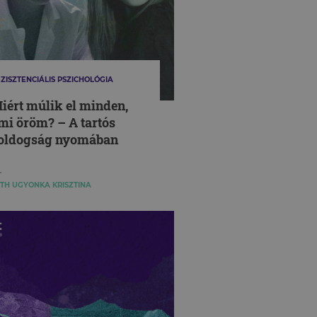
ZISZTENCIÁLIS PSZICHOLÓGIA
iért múlik el minden,
mi öröm? – A tartós
oldogság nyomában
TH UGYONKA KRISZTINA