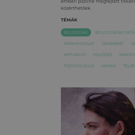
emberi psziché megfejtett titkairó
közérthetőek.
TÉMÁK
BOLDOGSÁG
BOLDOGSÁGKUTATÁ
PÁRKAPCSOLAT
ÖNISMERET
S
MOTIVÁCIÓ
FEJLŐDÉS
MINDFU
PSZICHOLÓGUS
MUNKA
TELJE