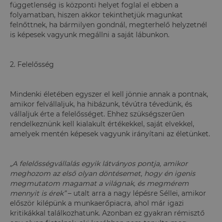
függetlenség is központi helyet foglal el ebben a
folyamatban, hiszen akkor tekinthetjük magunkat
felnőttnek, ha bármilyen gondnál, megterhelő helyzetnél
is képesek vagyunk megállni a saját lábunkon.
2. Felelősség
Mindenki életében egyszer el kell jönnie annak a pontnak,
amikor felvállaljuk, ha hibázunk, tévútra tévedünk, és
vállaljuk érte a felelősséget. Ehhez szükségszerűen
rendelkeznünk kell kialakult értékekkel, saját elvekkel,
amelyek mentén képesek vagyunk irányítani az életünket.
„A felelősségvállalás egyik látványos pontja, amikor
meghozom az első olyan döntésemet, hogy én igenis
megmutatom magamat a világnak, és megmérem
mennyit is érek”
– utalt arra a nagy lépésre Séllei, amikor
először kilépünk a munkaerőpiacra, ahol már igazi
kritikákkal találkozhatunk. Azonban ez gyakran rémisztő