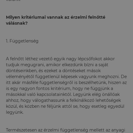
Milyen kritériumai vannak az érzelmi felnőtté
válásnak?
1. Függetlenség
A felnőtt léthez vezető egyik nagy lépcsőfokot akkor
tudjuk megugrani, amikor elkezdünk bízni a saját
döntéseinkben, és ezeket a döntéseket mások
véleményétől függetlenül képesek vagyunk meghozni. De
itt akár másféle függetlenségről is beszélhetünk, hiszen az
is egy nagyon fontos kritérium, hogy ne függjünk a
másokkal való kapcsolatainktól. Legyünk elég önállóak
ahhoz, hogy válogathassunk a felkínálkozó lehetőségek
közül, és közben ne féljünk attól se, hogy esetleg egyedül
legyünk.
Természetesen az érzelmi függetlenség mellett az anyagi