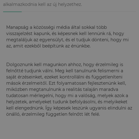
alkalmazkodnia kell az új helyzethez.
Manapság a közösségi média által sokkal több
visszajelzést kapunk, és képesnek kell lennünk rá, hogy
megtaláljuk az egyensúlyt, és el tudjuk dönteni, hogy mi
az, amit ezekből beépítünk az énünkbe.
Dolgoznunk kell magunkon ahhoz, hogy érzelmileg is
felnőtté tudjunk válni. Meg kell tanulnunk felismerni a
saját érzéseinket, ezeket kontrollálni és függetleníteni
mások érzelmeitől. Ezt folyamatosan fejlesztenünk kell,
miközben megtanulnunk a realitás talaján maradva
tudatosan mérlegelni, hogy mi a valóság, melyek azok a
helyzetek, amelyeket tudunk befolyásolni, és melyikeket
kell elengednünk. Így képesek leszünk ugyanis elindulni az
önálló, érzelmileg független felnőtt lét felé.