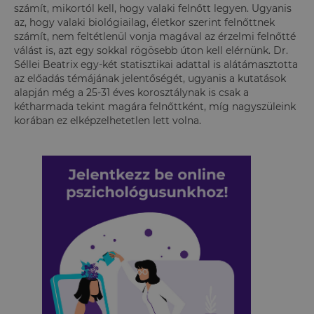
számít, mikortól kell, hogy valaki felnőtt legyen. Ugyanis
az, hogy valaki biológiailag, életkor szerint felnőttnek
számít, nem feltétlenül vonja magával az érzelmi felnőtté
válást is, azt egy sokkal rögösebb úton kell elérnünk. Dr.
Séllei Beatrix egy-két statisztikai adattal is alátámasztotta
az előadás témájának jelentőségét, ugyanis a kutatások
alapján még a 25-31 éves korosztálynak is csak a
kétharmada tekint magára felnőttként, míg nagyszüleink
korában ez elképzelhetetlen lett volna.