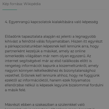
Kép forrása: Wikipédia
4. Egyenrangú kapcsolatok kialakítására való képesség
Előadónk tapasztalata alapján ez jelenti a legnagyobb
kihívást a felnőtté válás folyamatában. Hiszen itt egyrészt
a párkapcsolatunkban képesnek kell lennünk arra, hogy
partnerként kezeljük a másikat, amely az online
ismerkedés világában már nem olyan egyszerű. Az
internet segítségével már az első találkozás előtt is
rengeteg információt kapunk a kiszemeltünkről, amely
nagyon könnyen kételkedéshez és bizonytalansághoz
vezethet. Erősnek kell lennünk ahhoz, hogy ne függjünk
ezektől az információktól, hanem ezek folyamatos
ellenőrzése nélkül is képesek legyünk bizalommal fordulni
a másik felé.
Másrészt ebben a szakaszban a szüleinkkel való