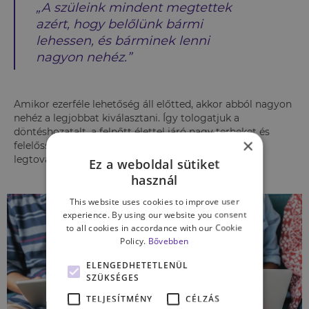
„A szüleink mindent megtettek
azért, hogy belőlünk bármi
lehessen, és bárminek lenni
nagyon nehéz.”
Amikor ezerféle lehetőség áll előtted, akkor abból nagyon
nehéz a legjobbat kiválasztani. Így tologatjuk a
döntéshozatalt, a felnőtt élettel járó nagy terheket és
×
felelősséget, és helyette megpróbálunk a lehető
legtovább gyermekek maradni.
Ez a weboldal sütiket
használ
This website uses cookies to improve user
experience. By using our website you consent
to all cookies in accordance with our Cookie
Policy.
Bővebben
ELENGEDHETETLENÜL
SZÜKSÉGES
TELJESÍTMÉNY
CÉLZÁS