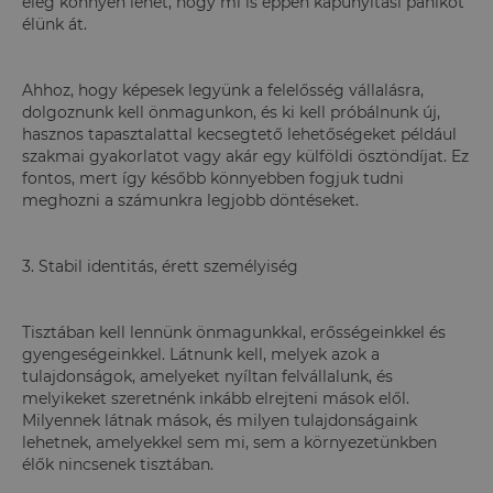
elég könnyen lehet, hogy mi is éppen kapunyitási pánikot
élünk át.
Ahhoz, hogy képesek legyünk a felelősség vállalásra,
dolgoznunk kell önmagunkon, és ki kell próbálnunk új,
hasznos tapasztalattal kecsegtető lehetőségeket például
szakmai gyakorlatot vagy akár egy külföldi ösztöndíjat. Ez
fontos, mert így később könnyebben fogjuk tudni
meghozni a számunkra legjobb döntéseket.
3. Stabil identitás, érett személyiség
Tisztában kell lennünk önmagunkkal, erősségeinkkel és
gyengeségeinkkel. Látnunk kell, melyek azok a
tulajdonságok, amelyeket nyíltan felvállalunk, és
melyikeket szeretnénk inkább elrejteni mások elől.
Milyennek látnak mások, és milyen tulajdonságaink
lehetnek, amelyekkel sem mi, sem a környezetünkben
élők nincsenek tisztában.