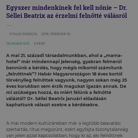
Egyszer mindenkinek fel kell nőnie – Dr.
Séllei Beatrix az érzelmi felnőtté válásról
GYULAI SAROLTA
2019. FEBRUÁR 16.
OLVASÁSI IDŐ:
6 PERC
A mai 21. századi társadalmunkban, ahol a „mama-
hotel” már mindennapi jelenség, gyakran felmerül
bennünk a kérdés, hogy mégis mikortól számítunk
„felnőttnek”? Habár Magyarországon 18 éves kortól
törvényileg felnőttek vagyunk, nagyon sokan még 25
éves korukban sem érzik magukat igazán annak. De
mi szükséges hozzá, és miért félünk a felnőtté
válástól? Dr. Séllei Beatrix januári előadásán
kaphattunk választ ezekre a kérdésekre.
A mai modern kultúránkban már a legtöbb beavatási
szertartás, rítus megszűnt, ezért egyfajta bizonytalanság
van jelen azzal kapcsolatban, hogy ki az, aki felnőttnek