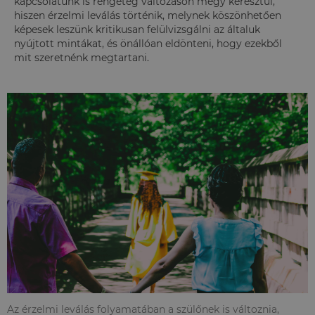
kapcsolatunk is rengeteg változáson megy keresztül,
hiszen érzelmi leválás történik, melynek köszönhetően
képesek leszünk kritikusan felülvizsgálni az általuk
nyújtott mintákat, és önállóan eldönteni, hogy ezekből
mit szeretnénk megtartani.
Az érzelmi leválás folyamatában a szülőnek is változnia,