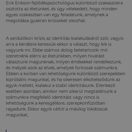
Erik Erikson fejlődéspszichológus különböző szakaszokra
osztotta az életünket, és úgy vélekedett, hogy minden
egyes szakaszban van egy feladatunk, amelynek a
megoldása gyakran kríziseket okozhat.
A serdülőkori krízis az identitás kialakulásáról szól, vagyis
arra a kérdésre keressük ekkor a választ, hogy kik is
vagyunk mi. Ebbe számos dolog beletartozik: mit
szeretnénk elérni az életünkben, milyen hivatást
választunk magunknak, milyen értékekkel rendelkezünk,
és melyek azok az elvek, amelyek fontosak számunkra.
Ebben a korban van lehetőségünk különböző szerepekben
kipróbálni magunkat, és ha sikeresen elköteleződünk az
egyik mellett, kialakul a stabil identitásunk. Ellenkező
esetben azonban, amikor nem sikerül megtalálnunk a
számunkra megfelelő identitást vagy nincs is
lehetőségünk a keresgélésre, szerepkonfúzióban
ragadunk. Ekkor egyik céltól a másikig lökdössük
magunkat,