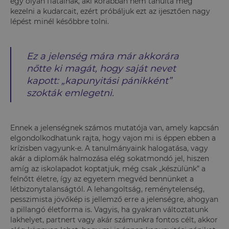
egy olyan fiatalnak, aki korábban nem tanulta meg
kezelni a kudarcait, ezért próbáljuk ezt az ijesztően nagy
lépést minél későbbre tolni.
Ez a jelenség mára már akkorára
nőtte ki magát, hogy saját nevet
kapott: „kapunyitási pánikként”
szokták emlegetni.
Ennek a jelenségnek számos mutatója van, amely kapcsán
elgondolkodhatunk rajta, hogy vajon mi is éppen ebben a
krízisben vagyunk-e. A tanulmányaink halogatása, vagy
akár a diplomák halmozása elég sokatmondó jel, hiszen
amíg az iskolapadot koptatjuk, még csak „készülünk” a
felnőtt életre, így az egyetem megvéd bennünket a
létbizonytalanságtól. A lehangoltság, reménytelenség,
pesszimista jövőkép is jellemző erre a jelenségre, ahogyan
a pillangó életforma is. Vagyis, ha gyakran változtatunk
lakhelyet, partnert vagy akár számunkra fontos célt, akkor