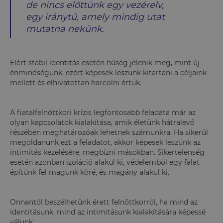
de nincs előttünk egy vezérelv,
egy iránytű, amely mindig utat
mutatna nekünk.
Elért stabil identitás esetén hűség jelenik meg, mint új
énminőségünk, ezért képesek leszünk kitartani a céljaink
mellett és elhivatottan harcolni értük.
A fiatalfelnőttkori krízis legfontosabb feladata már az
olyan kapcsolatok kialakítása, amik életünk hátralevő
részében meghatározóak lehetnek számunkra. Ha sikerül
megoldanunk ezt a feladatot, akkor képesek leszünk az
intimitás kezelésére, megbízni másokban. Sikertelenség
esetén azonban izoláció alakul ki, védelemből egy falat
építünk fel magunk köré, és magány alakul ki.
Onnantól beszélhetünk érett felnőttkorról, ha mind az
identitásunk, mind az intimitásunk kialakítására képessé
válunk.