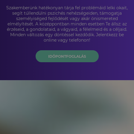
Szakemberünk hatékonyan tárja fel problémáid lelki okait,
segít túllendülni pszichés nehézségeiden, támogatja
személyiséged fejlődését vagy akár önismereted
elmélyítését. A középpontban minden esetben Te állsz: az
érzéseid, a gondolataid, a vágyaid, a félelmeid és a céljaid.
Minden változás egy döntéssel kezdődik. Jelentkezz be
online vagy telefonon!
IDŐPONTFOGLALÁS