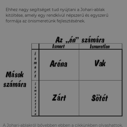
Ehhez nagy segítséget tud nyújtani a Johari-ablak
kitöltése, amely egy rendkívül népszerű és egyszerű
formája az önismeretünk fejlesztésének.
A Johari-ablakról bővebben ebben a cikkünkben olvashattok.