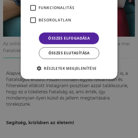
FUNKCIONALITÁS
BESOROLATLAN
ÖSSZES ELFOGADÁSA
Az online közösségi média hatalmas nyomást helyez a mai
fiatalokra, egyfajta megfelelési kényszert vált ki.
ÖSSZES ELUTASÍTÁSA
RÉSZLETEK MEGJELENÍTÉSE
Alapvetően a média nyomása, ahogyan az online tér is, a
fiatalságot erősíti. Hiszen minden egyes reklámban és
filterekkel ellátott Instagram-posztban azzal találkozunk,
hogy ez a tökéletes fiatalság az, ami érték, így
mindannyian ilyen külső és jellem megtartására
törekszünk.
Segítség, krízisben az életem!