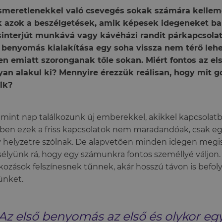
smeretlenekkel való csevegés sokak számára kelleme
k azok a beszélgetések, amik képesek idegeneket ba
sinterjút munkává vagy kávéházi randit párkapcsolatt
 benyomás kialakítása egy soha vissza nem térő lehe
n emiatt szoronganak tőle sokan. Miért fontos az e
an alakul ki? Mennyire érezzük reálisan, hogy mit g
ik?
mint nap találkozunk új emberekkel, akikkel kapcsolatba
ben ezek a friss kapcsolatok nem maradandóak, csak eg
 helyzetre szólnak. De alapvetően minden idegen meg
sélyünk rá, hogy egy számunkra fontos személlyé váljon.
lkozások felszínesnek tűnnek, akár hosszú távon is befol
ünket.
Az első benyomás az első és olykor eg