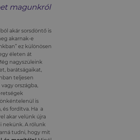
épet magunkról
ból akár sorsdöntő is
 meg akarnak-e
gunkban” ez különösen
egy életen át
Még nagyszüleink
t, barátságaikat,
onban teljesen
 vagy országba,
meretségek
önkéntelenül is
 és fordítva. Ha a
el akar velünk újra
i nekünk. A rólunk
arná tudni, hogy mit