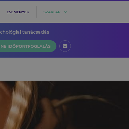
ESEMÉNYEK
SZAKLAP
ichológiai tanácsadás
INE IDŐPONTFOGLALÁS