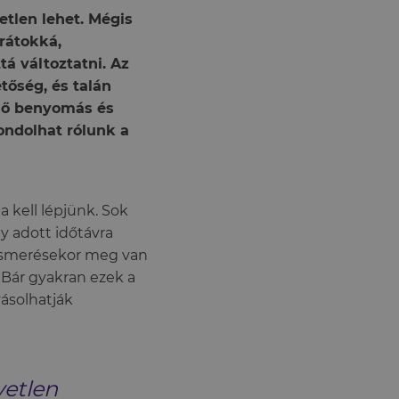
tlen lehet. Mégis
rátokká,
á változtatni. Az
tőség, és talán
lső benyomás és
ondolhat rólunk a
 kell lépjünk. Sok
y adott időtávra
ismerésekor meg van
 Bár gyakran ezek a
yásolhatják
yetlen