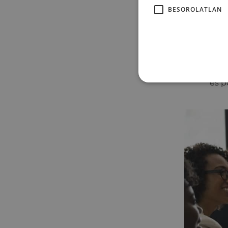
vagy
BESOROLATLAN
bizt
az e
megb
jele
elen
és p