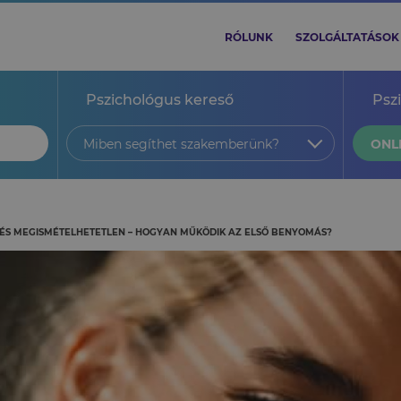
RÓLUNK
SZOLGÁLTATÁSOK
Pszichológus kereső
Psz
Miben segíthet szakemberünk?
ONL
 ÉS MEGISMÉTELHETETLEN – HOGYAN MŰKÖDIK AZ ELSŐ BENYOMÁS?