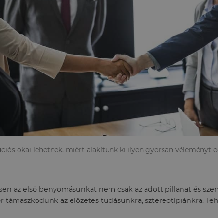
ciós okai lehetnek, miért alakítunk ki ilyen gyorsan véleményt e
en az első benyomásunkat nem csak az adott pillanat és szem
or támaszkodunk az előzetes tudásunkra, sztereotípiánkra. Te