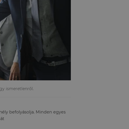
gy ismeretlenről.
ély befolyásolja. Minden egyes
hát