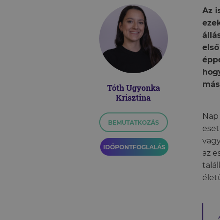
Az i
eze
állá
első
éppe
hogy
más
Tóth Ugyonka
Krisztina
Nap 
BEMUTATKOZÁS
eset
vagy
IDŐPONTFOGLALÁS
az e
talá
élet