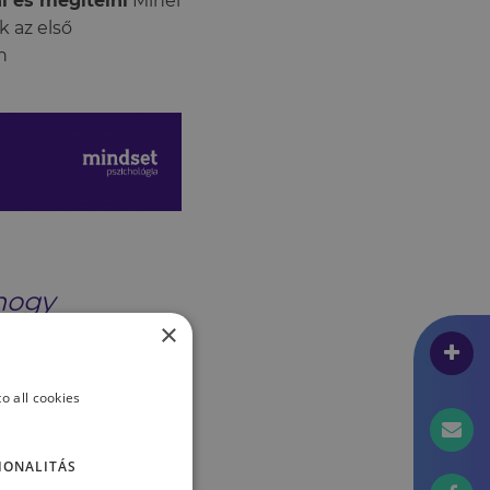
i és megítélni
Minél
k az első
n
 hogy
×
o all cookies
gságokat.
 minket és
IONALITÁS
ntosan képesek