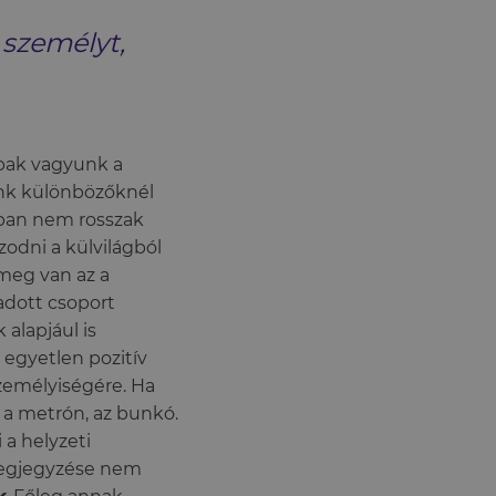
 személyt,
bbak vagyunk a
ünk különbözőknél
kban nem rosszak
zodni a külvilágból
meg van az a
 adott csoport
 alapjául is
 egyetlen pozitív
személyiségére. Ha
 a metrón, az bunkó.
 a helyzeti
megjegyzése nem