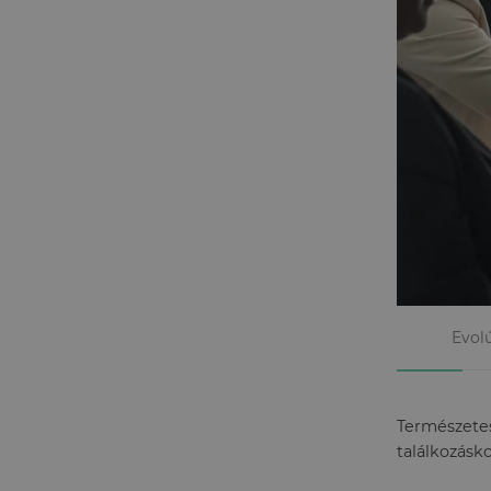
Evolú
Természetes
találkozásk