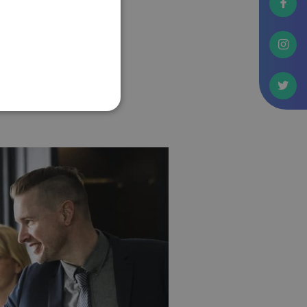
unk gyorsan és
ető vissza az is, hogy
onzerő és a
ét tényező kiemelt
zempontjából
nek minél gyorsabb