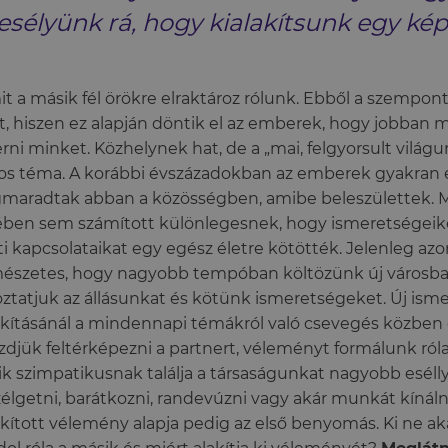
esélyünk rá, hogy kialakítsunk egy k
it a másik fél örökre elraktároz rólunk. Ebből a szempont
t, hiszen ez alapján döntik el az emberek, hogy jobban
rni minket. Közhelynek hat, de a „mai, felgyorsult vilá
os téma. A korábbi évszázadokban az emberek gyakran 
aradtak abban a közösségben, amibe beleszülettek. 
ében sem számított különlegesnek, hogy ismeretségeike
ti kapcsolataikat egy egész életre kötötték. Jelenleg az
észetes, hogy nagyobb tempóban költözünk új városba
oztatjuk az állásunkat és kötünk ismeretségeket. Új is
akításánál a mindennapi témákról való csevegés közben 
zdjük feltérképezni a partnert, véleményt formálunk róla,
k szimpatikusnak találja a társaságunkat nagyobb esélly
élgetni, barátkozni, randevúzni vagy akár munkát kínáln
akított vélemény alapja pedig az első benyomás. Ki ne ak