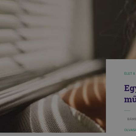
ÉLET &
Eg
mű
BÁNS
OLVASÁ