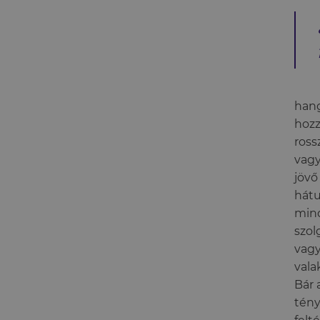
hang
hozz
ross
vagy
jövő
hátu
mind
szol
vagy
vala
Bár 
tény