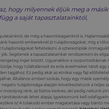
az, hogy milyennek éljük meg a másik
függ a saját tapasztalatainktól,
ulatainktól, de még a hasonlóságainktól is. Hajlamosa
ánk hasonló embereknél jó tulajdonságokat, míg a től
z tulajdonságokat feltételezni. A sztereotípiák önmagu
 jók. Segítenek a tapasztalatainkat rendszerezni és eliga
 rengeteg inger között. Ugyanakkor a csoportosításnak 
lütője, hogy túláltalánosít és erős érzelmeket társít egy
en tagjához. Ez pedig akár az etnikai vagy faji előítéletek
gálhat. Általános emberi szokás, hogy egy másik személy
 negatív tulajdonsága alapján következtetünk a teljes 
ki mosolyog ránk, az biztos kedves, aki pedig nekünk jön
a társításoknak lehet alapja, igyekeznünk kell odafigyelni
ezőkre is! A tolakodó ember magatartása vagy bántó 