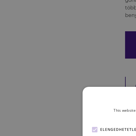
gond
több
ben
This website
Álta
Amen
ELENGEDHETETL
őszi