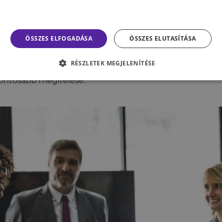
unk feltérképezni. Feltehetőleg evolúciós okokból tud
osan első benyomást kialakítani. Valószínűleg erre vezeth
lső benyomást befolyásoló két legfontosabb tényező a v
ÖSSZES ELFOGADÁSA
ÖSSZES ELUTASÍTÁSA
ízhatóság. Ennek hátterében az húzódhat, hogy ez a k
ntőséggel bírt már sok ezer évvel ezelőtt is. A túlélés s
RÉSZLETEK MEGJELENÍTÉSE
gedhetetlen volt a másik fél potenciális veszélyességé
ontosabb megítélése.