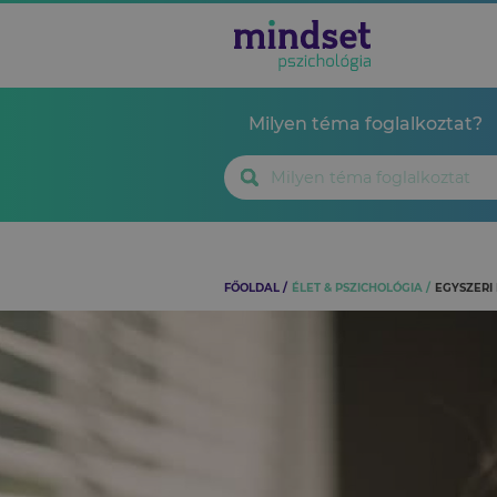
Milyen téma foglalkoztat?
FŐOLDAL
ÉLET & PSZICHOLÓGIA
EGYSZERI