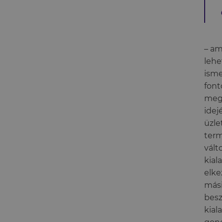
– am
lehe
isme
font
megm
idej
üzle
term
vált
kial
elke
mási
besz
kial