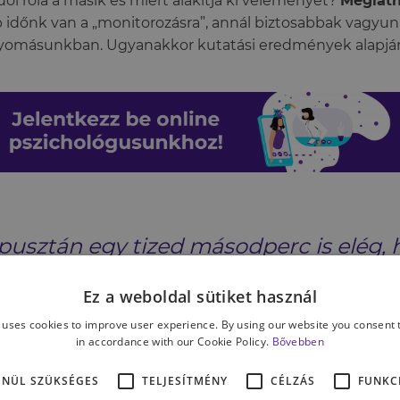
ol róla a másik és miért alakítja ki véleményét?
Meglátn
 időnk van a „monitorozásra”, annál biztosabbak vagyun
yomásunkban. Ugyanakkor kutatási eredmények alapjá
pusztán egy tized másodperc is elég,
véleményt alakítsunk ki a másik félről.
Ez a weboldal sütiket használ
 uses cookies to improve user experience. By using our website you consent t
in accordance with our Cookie Policy.
Bővebben
lában nehezen ismerjük fel a hamis érzelmeket és hazu
nyiben azonban a másik fél nem törekszik félrevezetni
ENÜL SZÜKSÉGES
TELJESÍTMÉNY
CÉLZÁS
FUNKC
ntének mutatkozik, nemcsak gyorsan, de viszonylag po