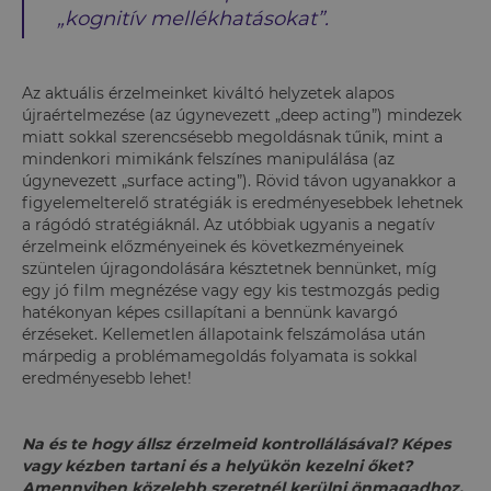
„kognitív mellékhatásokat”.
Az aktuális érzelmeinket kiváltó helyzetek alapos
újraértelmezése (az úgynevezett „deep acting”) mindezek
miatt sokkal szerencsésebb megoldásnak tűnik, mint a
mindenkori mimikánk felszínes manipulálása (az
úgynevezett „surface acting”). Rövid távon ugyanakkor a
figyelemelterelő stratégiák is eredményesebbek lehetnek
a rágódó stratégiáknál. Az utóbbiak ugyanis a negatív
érzelmeink előzményeinek és következményeinek
szüntelen újragondolására késztetnek bennünket, míg
egy jó film megnézése vagy egy kis testmozgás pedig
hatékonyan képes csillapítani a bennünk kavargó
érzéseket. Kellemetlen állapotaink felszámolása után
márpedig a problémamegoldás folyamata is sokkal
eredményesebb lehet!
Na és te hogy állsz érzelmeid kontrollálásával? Képes
vagy kézben tartani és a helyükön kezelni őket?
Amennyiben közelebb szeretnél kerülni önmagadhoz,