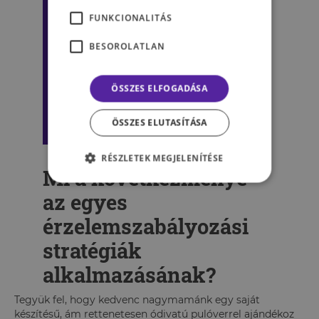
FUNKCIONALITÁS
BESOROLATLAN
ÖSSZES ELFOGADÁSA
ÖSSZES ELUTASÍTÁSA
RÉSZLETEK MEGJELENÍTÉSE
Mi a következménye
az egyes
érzelemszabályozási
stratégiák
alkalmazásának?
Tegyük fel, hogy kedvenc nagymamánk egy saját
készítésű, ám rettenetesen ódivatú pulóverrel ajándékoz