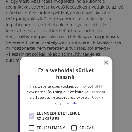
ki egymást. Az is reális megoldás, ha a különféle
technikákat egymást követő lépésekként vetjük be az idő
előrehaladtával. Addig például, amíg elszáll kicsit a
mérgünk, valószínűleg figyelmünk elterelése lesz a
legjobb, amit csak tehetünk. A felgyülemlett gőz
kieresztése után következhet aztán a történtek
konstruktív megbeszélése és a lehetséges megoldások
keresése. Érzelemszabályozási módszereink kiválasztása
mindazonáltal nem feltétlenül tudatos, sőt affektív
válaszainkat sokkal inkább az intuitivitás és az
automatikusság jellemzi!
×
Ez a weboldal sütiket
használ
This website uses cookies to improve user
experience. By using our website you consent
to all cookies in accordance with our Cookie
Policy.
Bővebben
ELENGEDHETETLENÜL
SZÜKSÉGES
TELJESÍTMÉNY
CÉLZÁS