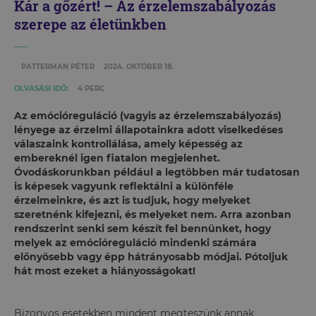
Kár a gőzért! – Az érzelemszabályozás
szerepe az életünkben
PATTERMAN PÉTER
2024. OKTÓBER 18.
OLVASÁSI IDŐ:
4 PERC
Az emócióreguláció (vagyis az érzelemszabályozás)
lényege az érzelmi állapotainkra adott viselkedéses
válaszaink kontrollálása, amely képesség az
embereknél igen fiatalon megjelenhet.
Óvodáskorunkban például a legtöbben már tudatosan
is képesek vagyunk reflektálni a különféle
érzelmeinkre, és azt is tudjuk, hogy melyeket
szeretnénk kifejezni, és melyeket nem. Arra azonban
rendszerint senki sem készít fel bennünket, hogy
melyek az emócióreguláció mindenki számára
előnyösebb vagy épp hátrányosabb módjai. Pótoljuk
hát most ezeket a hiányosságokat!
Bizonyos esetekben mindent megteszünk annak