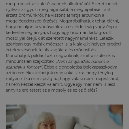
meg minket a születésnapunk alkalmából. Szerettünket
nyilván az győzi meg leginkább a meglepetése iránt
érzett örömünkről, ha viszontláthatja arcunkon a
megelégedettség érzését. Megpróbálhatjuk tehát elérni,
hogy ne üljön ki vonásainkra a csalódottság vagy épp a
kedvetlenség árnya, s hogy egy finoman kidolgozott
mosollyal öleljük át szeretett nagymamánkat. Létezik
azonban egy másik módszer is: a kialakult helyzet eredeti
értelmezésének felülvizsgálata és módosítása.
Mondhatjuk például azt magunknak, amit a szüleink is
minduntalan szajkóztak:
„Nem az ajándék, hanem a
szándék a fontos!”
. Ebbe a gondolatba belekapaszkodva
aztán emlékeztethetjük magunkat arra, hogy tényleg
milyen ritka manapság az, hogy valaki nem megvásárol,
hanem kézzel készít valamit. Ugye így már nem is lesz
annyira erőltetett az a mosoly és az az ölelés?