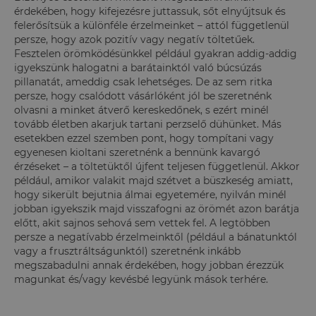
érdekében, hogy kifejezésre juttassuk, sőt elnyújtsuk és
felerősítsük a különféle érzelmeinket – attól függetlenül
persze, hogy azok pozitív vagy negatív töltetűek.
Fesztelen örömködésünkkel például gyakran addig-addig
igyekszünk halogatni a barátainktól való búcsúzás
pillanatát, ameddig csak lehetséges. De az sem ritka
persze, hogy csalódott vásárlóként jól be szeretnénk
olvasni a minket átverő kereskedőnek, s ezért minél
tovább életben akarjuk tartani perzselő dühünket. Más
esetekben ezzel szemben pont, hogy tompítani vagy
egyenesen kioltani szeretnénk a bennünk kavargó
érzéseket – a töltetüktől újfent teljesen függetlenül. Akkor
például, amikor valakit majd szétvet a büszkeség amiatt,
hogy sikerült bejutnia álmai egyetemére, nyilván minél
jobban igyekszik majd visszafogni az örömét azon barátja
előtt, akit sajnos sehová sem vettek fel. A legtöbben
persze a negatívabb érzelmeinktől (például a bánatunktól
vagy a frusztráltságunktól) szeretnénk inkább
megszabadulni annak érdekében, hogy jobban érezzük
magunkat és/vagy kevésbé legyünk mások terhére.