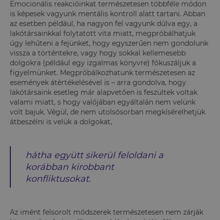
Emocionális reakcióinkat természetesen többféle módon
is képesek vagyunk mentális kontroll alatt tartani. Abban
az esetben például, ha nagyon fel vagyunk dúlva egy, a
lakótársainkkal folytatott vita miatt, megpróbálhatjuk
úgy lehűteni a fejünket, hogy egyszerűen nem gondolunk
vissza a történtekre, vagy hogy sokkal kellemesebb
dolgokra (például egy izgalmas könyvre) fókuszáljuk a
figyelmünket. Megpróbálkozhatunk természetesen az
események átértékelésével is – arra gondolva, hogy
lakótársaink esetleg már alapvetően is feszültek voltak
valami miatt, s hogy valójában egyáltalán nem velünk
volt bajuk. Végül, de nem utolsósorban megkísérelhetjük
átbeszélni is velük a dolgokat,
hátha együtt sikerül feloldani a
korábban kirobbant
konfliktusokat.
Az imént felsorolt módszerek természetesen nem zárják