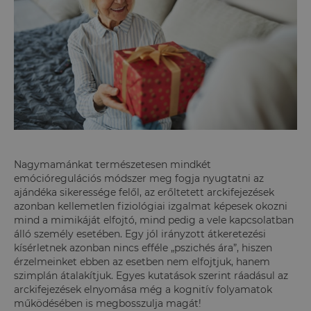
Nagymamánkat természetesen mindkét
emócióregulációs módszer meg fogja nyugtatni az
ajándéka sikeressége felől, az erőltetett arckifejezések
azonban kellemetlen fiziológiai izgalmat képesek okozni
mind a mimikáját elfojtó, mind pedig a vele kapcsolatban
álló személy esetében. Egy jól irányzott átkeretezési
kísérletnek azonban nincs efféle „pszichés ára”, hiszen
érzelmeinket ebben az esetben nem elfojtjuk, hanem
szimplán átalakítjuk. Egyes kutatások szerint ráadásul az
arckifejezések elnyomása még a kognitív folyamatok
működésében is megbosszulja magát!