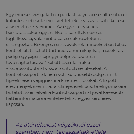
Egy érdekes vizsgálatban például súlyosan sérült emberek
különféle sebesüléseiről vetítettek le visszataszító képeket
a kísérlet résztvevőinek. Az egyes fényképek
bemutatásakor ugyanakkor a sérültek neve és
foglalkozása, valamint a balesetük részletei is
elhangoztak. Bizonyos résztvevőknek mindeközben teljes
kontroll alatt kellett tartaniuk a mimikájukat, másoknak
pedig egy „egészségügyi dolgozó szakmai
távolságtartásával” kellett szemlélniük a
visszataszítóbbnál visszataszítóbb sérüléseket. A
kontrollcsoportnak nem volt különösebb dolga, mint
figyelmesen végignézni a kivetített fotókat. A kapott
eredmények szerint az arckifejezések puszta elnyomására
biztatott személyek a kontrollcsoportnál jóval kevesebb
háttérinformációra emlékeztek az egyes sérülések
kapcsán.
Az átértékelést végzőknél ezzel
szemben nem tapasztaltak efféle