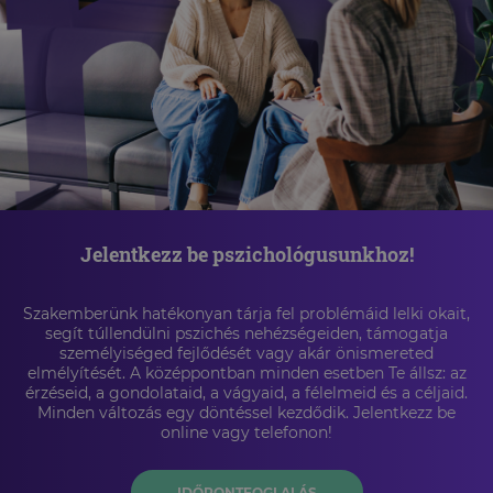
Jelentkezz be pszichológusunkhoz!
Szakemberünk hatékonyan tárja fel problémáid lelki okait,
segít túllendülni pszichés nehézségeiden, támogatja
személyiséged fejlődését vagy akár önismereted
elmélyítését. A középpontban minden esetben Te állsz: az
érzéseid, a gondolataid, a vágyaid, a félelmeid és a céljaid.
Minden változás egy döntéssel kezdődik. Jelentkezz be
online vagy telefonon!
IDŐPONTFOGLALÁS