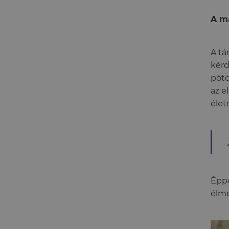
A m
A tá
kérd
pótc
az e
élet
Éppe
élmé