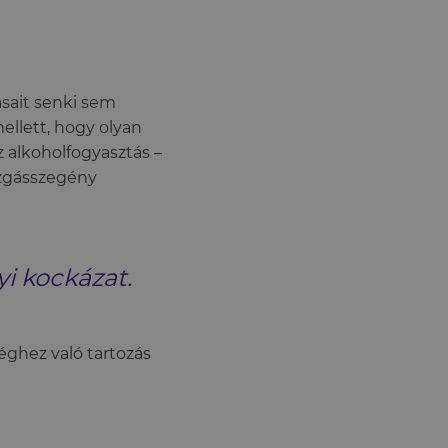
ásait senki sem
ellett, hogy olyan
 alkoholfogyasztás –
ozgásszegény
i kockázat.
éghez való tartozás