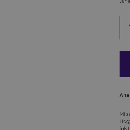
Jani
A te
Mi s
Hogy
foly