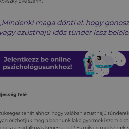
kovszky Éva szerint:
„Mindenki maga dönti el, hogy gonos
vagy ezüsthajú idős tündér lesz belőle.
ljesség felé
zükséges tehát ahhoz, hogy valóban ezüsthajú tündére
an őrizhetjük meg a bennünk lakó gyermeki szemléletet
tonos rácsodálkozás képességét? És milyen módszerek s