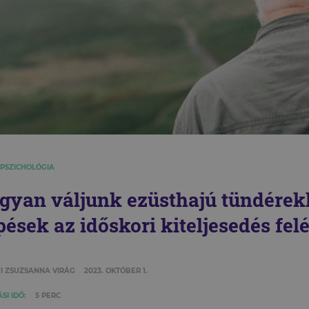
 PSZICHOLÓGIA
gyan váljunk ezüsthajú tündérek
pések az időskori kiteljesedés fel
I ZSUZSANNA VIRÁG
2023. OKTÓBER 1.
SI IDŐ:
5 PERC