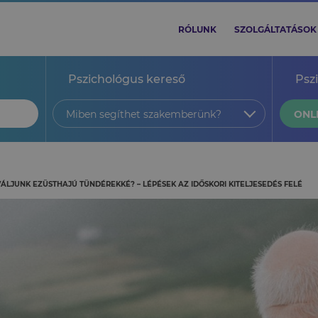
RÓLUNK
SZOLGÁLTATÁSOK
Pszichológus kereső
Psz
Miben segíthet szakemberünk?
ONL
ÁLJUNK EZÜSTHAJÚ TÜNDÉREKKÉ? – LÉPÉSEK AZ IDŐSKORI KITELJESEDÉS FELÉ