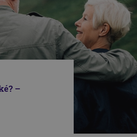
ké? –
é