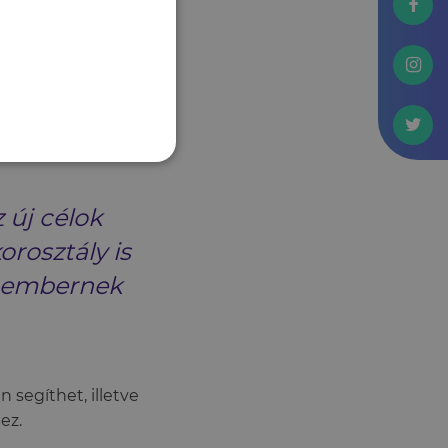
az a nyitottság is
olyamatos tanulásra
-mind segít az
k". Ez a pár szó
íjba vonulók a
k.
 új célok
orosztály is
s embernek
 segíthet, illetve
hez.