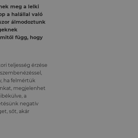
nek meg a lelki
 a halállal való
szor álmodoztunk
égeknek
 mitől függ, hogy
ori teljesség érzése
ó szembenézéssel,
, ha felmértük
unkat, megjelenhet
kibékülve, a
etésünk negatív
t, sőt, akár