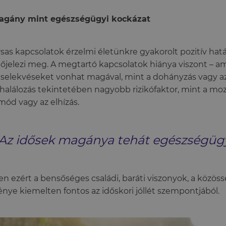
agány mint egészségügyi kockázat
rsas kapcsolatok érzelmi életünkre gyakorolt pozitív hat
őjelezi meg. A megtartó kapcsolatok hiánya viszont – am
selekvéseket vonhat magával, mint a dohányzás vagy az
lhalálozás tekintetében nagyobb rizikófaktor, mint a m
mód vagy az elhízás.
Az idősek magánya tehát egészségügy
n ezért a bensőséges családi, baráti viszonyok, a közöss
nye kiemelten fontos az időskori jóllét szempontjából.