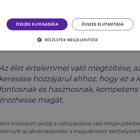
ktivitás mellett a kíváncsiság, az újdonságok keresése, az
egíti a pozitív változásokat ebben az életszakaszban: a f
ejlődésre való vágy, a játékosság, valamint a humor mind
ÖSSZES ELFOGADÁSA
ÖSSZES ELUTASÍTÁSA
edéssel való megküzdésben és „értelmet adhat az életne
nösen fontos az időskor hajnalán, hiszen a frissen nyugd
RÉSZLETEK MEGJELENÍTÉSE
ájuk nélkül akár az identitásukat is megkérdőjelezheti
Az élet értelemmel való megtöltése, az
keresése hozzájárul ahhoz, hogy ez a k
fontosnak és hasznosnak, kompeten
érezhesse magát.
ilárd önbizalom pedig a változásokkal való megküzdésben
önnyíti az alkalmazkodást a megváltozott élethelyzet