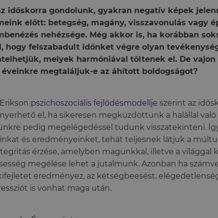
z időskorra gondolunk, gyakran negatív képek jelen
eink előtt: betegség, magány, visszavonulás vagy épp
mbenézés nehézsége. Még akkor is, ha korábban sok
l, hogy felszabadult időnket végre olyan tevékenys
telhetjük, melyek harmóniával töltenek el. De vajon
 éveinkre megtaláljuk-e az áhított boldogságot?
 Erikson
pszichoszociális fejlődésmodellje
szerint az idősk
nyerhető el, ha sikeresen megküzdöttünk a halállal val
ünkre pedig megelégedéssel tudunk visszatekinteni. Így
inkat és eredményeinket, tehát teljesnek látjuk a múlt
ntegritás érzése, amelyben magunkkal, illetve a világgal 
sesség megélése lehet a jutalmunk. Azonban ha számv
ifejletet eredményez, az kétségbeesést, elégedetlensége
essziót is vonhat maga után.