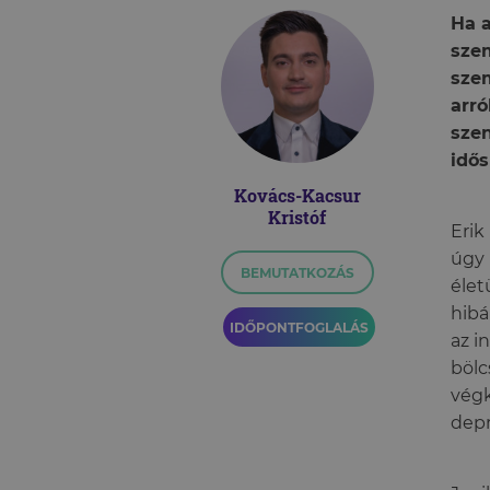
Ha a
szem
sze
arró
szen
idős
Kovács-Kacsur
Kristóf
Erik
úgy 
BEMUTATKOZÁS
élet
hibá
IDŐPONTFOGLALÁS
az i
bölc
végk
depr