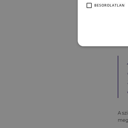
Az a
BESOROLATLAN
elős
és f
öreg
külö
munk
A sz
megk