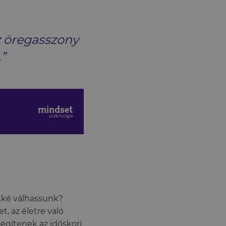
z öregasszony
”
kké válhassunk?
, az életre való
egítenek az időskori