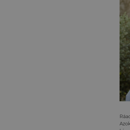
Ráad
Azok