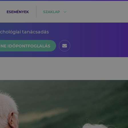
ESEMÉNYEK
SZAKLAP
ichológiai tanácsadás
INE IDŐPONTFOGLALÁS