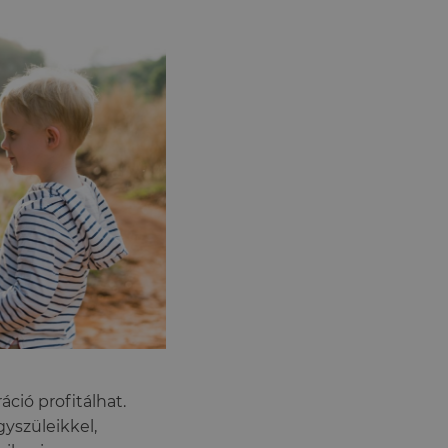
ció profitálhat.
gyszüleikkel,