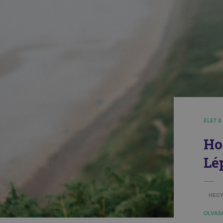
ÉLET &
Ho
Lé
HEGY
OLVASÁ