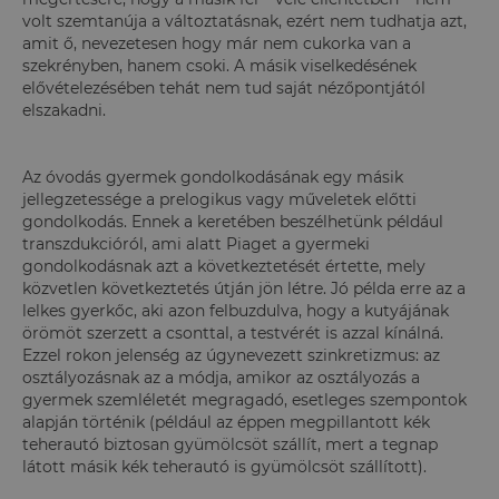
volt szemtanúja a változtatásnak, ezért nem tudhatja azt,
amit ő, nevezetesen hogy már nem cukorka van a
szekrényben, hanem csoki. A másik viselkedésének
elővételezésében tehát nem tud saját nézőpontjától
elszakadni.
Az óvodás gyermek gondolkodásának egy másik
jellegzetessége a prelogikus vagy műveletek előtti
gondolkodás. Ennek a keretében beszélhetünk például
transzdukcióról, ami alatt Piaget a gyermeki
gondolkodásnak azt a következtetését értette, mely
közvetlen következtetés útján jön létre. Jó példa erre az a
lelkes gyerkőc, aki azon felbuzdulva, hogy a kutyájának
örömöt szerzett a csonttal, a testvérét is azzal kínálná.
Ezzel rokon jelenség az úgynevezett szinkretizmus: az
osztályozásnak az a módja, amikor az osztályozás a
gyermek szemléletét megragadó, esetleges szempontok
alapján történik (például az éppen megpillantott kék
teherautó biztosan gyümölcsöt szállít, mert a tegnap
látott másik kék teherautó is gyümölcsöt szállított).