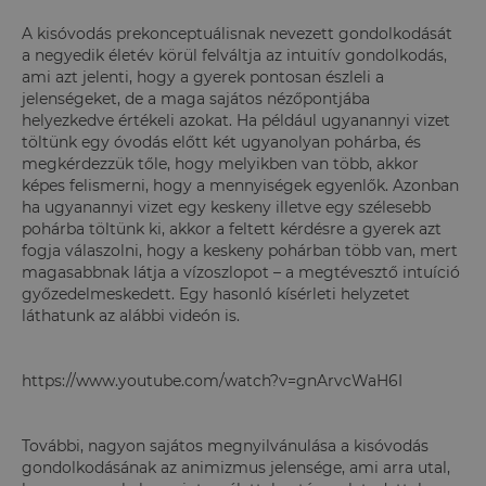
A kisóvodás prekonceptuálisnak nevezett gondolkodását
a negyedik életév körül felváltja az intuitív gondolkodás,
ami azt jelenti, hogy a gyerek pontosan észleli a
jelenségeket, de a maga sajátos nézőpontjába
helyezkedve értékeli azokat. Ha például ugyanannyi vizet
töltünk egy óvodás előtt két ugyanolyan pohárba, és
megkérdezzük tőle, hogy melyikben van több, akkor
képes felismerni, hogy a mennyiségek egyenlők. Azonban
ha ugyanannyi vizet egy keskeny illetve egy szélesebb
pohárba töltünk ki, akkor a feltett kérdésre a gyerek azt
fogja válaszolni, hogy a keskeny pohárban több van, mert
magasabbnak látja a vízoszlopot – a megtévesztő intuíció
győzedelmeskedett. Egy hasonló kísérleti helyzetet
láthatunk az alábbi videón is.
https://www.youtube.com/watch?v=gnArvcWaH6I
További, nagyon sajátos megnyilvánulása a kisóvodás
gondolkodásának az animizmus jelensége, ami arra utal,