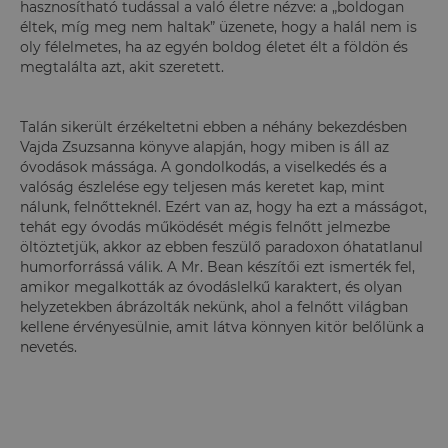
hasznosítható tudással a való életre nézve: a „boldogan
éltek, míg meg nem haltak” üzenete, hogy a halál nem is
oly félelmetes, ha az egyén boldog életet élt a földön és
megtalálta azt, akit szeretett.
Talán sikerült érzékeltetni ebben a néhány bekezdésben
Vajda Zsuzsanna könyve alapján, hogy miben is áll az
óvodások mássága. A gondolkodás, a viselkedés és a
valóság észlelése egy teljesen más keretet kap, mint
nálunk, felnőtteknél. Ezért van az, hogy ha ezt a másságot,
tehát egy óvodás működését mégis felnőtt jelmezbe
öltöztetjük, akkor az ebben feszülő paradoxon óhatatlanul
humorforrássá válik. A Mr. Bean készítői ezt ismerték fel,
amikor megalkották az óvodáslelkű karaktert, és olyan
helyzetekben ábrázolták nekünk, ahol a felnőtt világban
kellene érvényesülnie, amit látva könnyen kitör belőlünk a
nevetés.