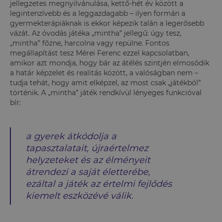
jellegzetes megnyilvánulása, kettő-hét év között a
legintenzívebb és a leggazdagabb – ilyen formán a
gyermekterápiáknak is ekkor képezik talán a legerősebb
vázát. Az óvodás játéka „mintha” jellegű: úgy tesz,
„mintha” főzne, harcolna vagy repülne. Fontos
megállapítást tesz Mérei Ferenc ezzel kapcsolatban,
amikor azt mondja, hogy bár az átélés szintjén elmosódik
a határ képzelet és realitás között, a valóságban nem –
tudja tehát, hogy amit elképzel, az most csak „játékból”
történik. A „mintha” játék rendkívül lényeges funkcióval
bír:
a gyerek átkódolja a
tapasztalatait, újraértelmez
helyzeteket és az élményeit
átrendezi a saját életterébe,
ezáltal a játék az értelmi fejlődés
kiemelt eszközévé válik.