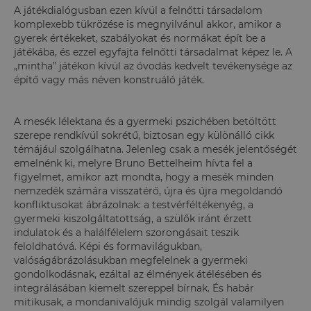
A játékdialógusban ezen kívül a felnőtti társadalom
komplexebb tükrözése is megnyilvánul akkor, amikor a
gyerek értékeket, szabályokat és normákat épít be a
játékába, és ezzel egyfajta felnőtti társadalmat képez le. A
„mintha” játékon kívül az óvodás kedvelt tevékenysége az
építő vagy más néven konstruáló játék.
A mesék lélektana és a gyermeki pszichében betöltött
szerepe rendkívül sokrétű, biztosan egy különálló cikk
témájául szolgálhatna. Jelenleg csak a mesék jelentőségét
emelnénk ki, melyre Bruno Bettelheim hívta fel a
figyelmet, amikor azt mondta, hogy a mesék minden
nemzedék számára visszatérő, újra és újra megoldandó
konfliktusokat ábrázolnak: a testvérféltékenyég, a
gyermeki kiszolgáltatottság, a szülők iránt érzett
indulatok és a halálfélelem szorongásait teszik
feloldhatóvá. Képi és formavilágukban,
valóságábrázolásukban megfelelnek a gyermeki
gondolkodásnak, ezáltal az élmények átélésében és
integrálásában kiemelt szereppel bírnak. És habár
mitikusak, a mondanivalójuk mindig szolgál valamilyen