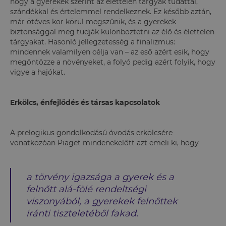
hogy a gyerekek szerint az élettelen tárgyak tudattal,
szándékkal és értelemmel rendelkeznek. Ez később aztán,
már ötéves kor körül megszűnik, és a gyerekek
biztonsággal meg tudják különböztetni az élő és élettelen
tárgyakat. Hasonló jellegzetesség a finalizmus:
mindennek valamilyen célja van – az eső azért esik, hogy
megöntözze a növényeket, a folyó pedig azért folyik, hogy
vigye a hajókat.
Erkölcs, énfejlődés és társas kapcsolatok
A prelogikus gondolkodású óvodás erkölcsére
vonatkozóan Piaget mindenekelőtt azt emeli ki, hogy
a törvény igazsága a gyerek és a
felnőtt alá-fölé rendeltségi
viszonyából, a gyerekek felnőttek
iránti tiszteletéből fakad.