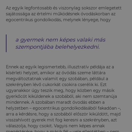
Az egyik legfontosabb és viszonylag sokszor emlegetett
sajátossága az értelmi működésnek óvodáskorban az
egocentrikus gondolkodás, melynek lényege, hogy
a gyermek nem képes valaki más
szempontjába belehelyezkedni.
Ennek az egyik legismertebb, illusztratív példája az a
kísérleti helyzet, amikor az óvódás szeme láttára
megváltoztatnak valamit egy szobában, például a
szekrényben lévő cukorkát csokira cserélik ki. Ezt
ugyanakkor úgy teszik meg, hogy közben egy másik
gyerkőcöt kiküldenek a szobából, aki nem szemtanúja
mindennek. A szobában maradt óvodás ebben a
helyzetben – egocentrikus gondolkodásából fakadóan –,
arra a kérdésre, hogy a szobából először kiküldött, majd
visszahívott gyerek mit fog keresni a szekrényben, azt
válaszolja, hogy csokit. Vagyis nem képes annak
megértésére, hogy a másik fél – vele ellentétben – nem