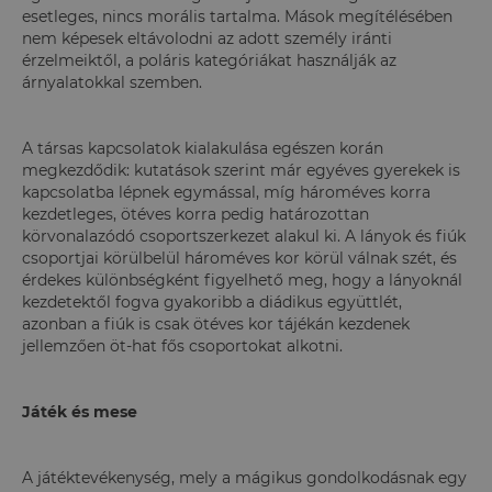
esetleges, nincs morális tartalma. Mások megítélésében
nem képesek eltávolodni az adott személy iránti
érzelmeiktől, a poláris kategóriákat használják az
árnyalatokkal szemben.
A társas kapcsolatok kialakulása egészen korán
megkezdődik: kutatások szerint már egyéves gyerekek is
kapcsolatba lépnek egymással, míg hároméves korra
kezdetleges, ötéves korra pedig határozottan
körvonalazódó csoportszerkezet alakul ki. A lányok és fiúk
csoportjai körülbelül hároméves kor körül válnak szét, és
érdekes különbségként figyelhető meg, hogy a lányoknál
kezdetektől fogva gyakoribb a diádikus együttlét,
azonban a fiúk is csak ötéves kor tájékán kezdenek
jellemzően öt-hat fős csoportokat alkotni.
Játék és mese
A játéktevékenység, mely a mágikus gondolkodásnak egy