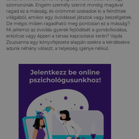
szomorúnak. Engem személy szerint mindig magával
ragad ez a másság, és örömmel szakadok ki a felnőttek
világából, amikor egy óvódással játszok vagy beszélgetek.
De mégis miben ragadható meg pontosan ez a másság?
Mi jellemzi az óvodás gyerek fejlődését a gondolkodása,
erkölcse vagy éppen a társas kapcsolatai terén? Vajda
Zsuzsanna egy könyvfejezete alapján ezekre a kérdésekre
adunk néhány választ, a teljesség igénye nélkül.