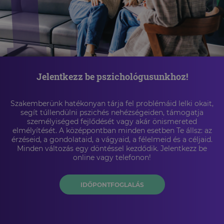
Jelentkezz be pszichológusunkhoz!
Szakemberünk hatékonyan tárja fel problémáid lelki okait,
segít túllendülni pszichés nehézségeiden, támogatja
személyiséged fejlődését vagy akár önismereted
elmélyítését. A középpontban minden esetben Te állsz: az
érzéseid, a gondolataid, a vágyaid, a félelmeid és a céljaid.
Minden változás egy döntéssel kezdődik. Jelentkezz be
online vagy telefonon!
IDŐPONTFOGLALÁS