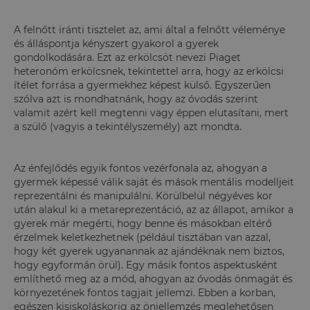
A felnőtt iránti tisztelet az, ami által a felnőtt véleménye
és álláspontja kényszert gyakorol a gyerek
gondolkodására. Ezt az erkölcsöt nevezi Piaget
heteronóm erkölcsnek, tekintettel arra, hogy az erkölcsi
ítélet forrása a gyermekhez képest külső. Egyszerűen
szólva azt is mondhatnánk, hogy az óvodás szerint
valamit azért kell megtenni vagy éppen elutasítani, mert
a szülő (vagyis a tekintélyszemély) azt mondta.
Az énfejlődés egyik fontos vezérfonala az, ahogyan a
gyermek képessé válik saját és mások mentális modelljeit
reprezentálni és manipulálni. Körülbelül négyéves kor
után alakul ki a metareprezentáció, az az állapot, amikor a
gyerek már megérti, hogy benne és másokban eltérő
érzelmek keletkezhetnek (például tisztában van azzal,
hogy két gyerek ugyanannak az ajándéknak nem biztos,
hogy egyformán örül). Egy másik fontos aspektusként
említhető meg az a mód, ahogyan az óvodás önmagát és
környezetének fontos tagjait jellemzi. Ebben a korban,
egészen kisiskoláskorig az önjellemzés meglehetősen