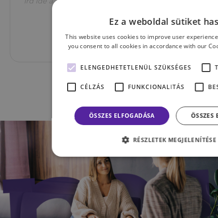
Ez a weboldal sütiket ha
This website uses cookies to improve user experience
you consent to all cookies in accordance with our Co
ELENGEDHETETLENÜL SZÜKSÉGES
KÜLDÉS
CÉLZÁS
FUNKCIONALITÁS
BE
ÖSSZES ELFOGADÁSA
ÖSSZES 
RÉSZLETEK MEGJELENÍTÉSE