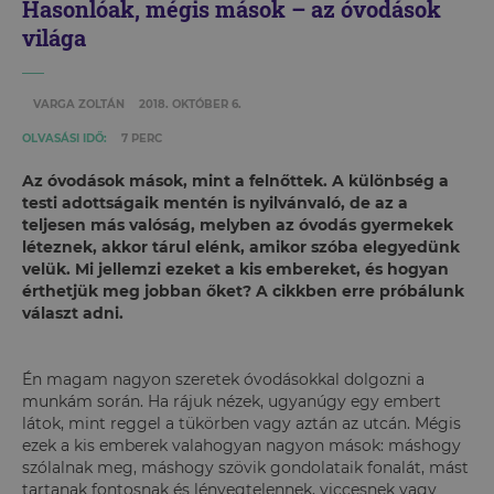
Hasonlóak, mégis mások – az óvodások
világa
VARGA ZOLTÁN
2018. OKTÓBER 6.
OLVASÁSI IDŐ:
7 PERC
Az óvodások mások, mint a felnőttek. A különbség a
testi adottságaik mentén is nyilvánvaló, de az a
teljesen más valóság, melyben az óvodás gyermekek
léteznek, akkor tárul elénk, amikor szóba elegyedünk
velük. Mi jellemzi ezeket a kis embereket, és hogyan
érthetjük meg jobban őket? A cikkben erre próbálunk
választ adni.
Én magam nagyon szeretek óvodásokkal dolgozni a
munkám során. Ha rájuk nézek, ugyanúgy egy embert
látok, mint reggel a tükörben vagy aztán az utcán. Mégis
ezek a kis emberek valahogyan nagyon mások: máshogy
szólalnak meg, máshogy szövik gondolataik fonalát, mást
tartanak fontosnak és lényegtelennek, viccesnek vagy