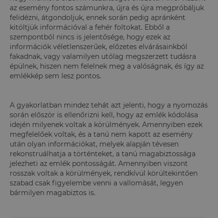
az esemény fontos számunkra, újra és újra megpróbáljuk
felidézni, átgondoljuk, ennek során pedig apránként
kitöltjük információval a fehér foltokat. Ebből a
szempontból nincs is jelentősége, hogy ezek az
információk véletlenszerűek, előzetes elvárásainkból
fakadnak, vagy valamilyen utólag megszerzett tudásra
épülnek, hiszen nem felelnek meg a valóságnak, és így az
emlékkép sem lesz pontos.
A gyakorlatban mindez tehát azt jelenti, hogy a nyomozás
során először is ellenőrizni kell, hogy az emlék kódolása
idején milyenek voltak a körülmények. Amennyiben ezek
megfelelőek voltak, és a tanú nem kapott az esemény
után olyan információkat, melyek alapján tévesen
rekonstruálhatja a történteket, a tanú magabiztossága
jelezheti az emlék pontosságát. Amennyiben viszont
rosszak voltak a körülmények, rendkívül körültekintően
szabad csak figyelembe venni a vallomását, legyen
bármilyen magabiztos is.