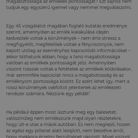
magabiztossága az emlékek pontosságát? Ezt sajnos nem
tudjuk egy egyszerű igennel vagy nemmel megválaszolni.
Egy 45 vizsgálatot magában foglaló kutatás eredménye
szerint, amennyiben az emlék kialakulása idején
kedvezőek voltak a körülmények – nem érte stressz a
megfigyelőt, megfelelőek voltak a fényviszonyok, nem
kapott utólag az eseményhez kapcsolódó információkat –
akkor bízhatunk abban, hogy a tanú magabiztossága
valóban az emlékek pontosságát jelzi. Amennyiben
viszont rosszak voltak a feltételek az emlékek kódolásakor,
már semmiféle kapcsolat nincs a magabiztosság és az
emléknyom pontossága között. Ez azért lehet így, mert a
rossz körülmények vakfoltot jelentenek az emlékezeti
rendszer számára. Nézzünk egy példát!
Ha például éppen most úsztunk meg egy balesetet,
valószínűleg nem emlékszünk majd olyan részletekre,
hogy ült-e utas a másik autóban. Ez nem meglepő, hiszen
az egész egy pillanat alatt lezajlott, nem beszélve arról,
hogy mekkora érzelmi feszültséget okozott. Mivel viszont