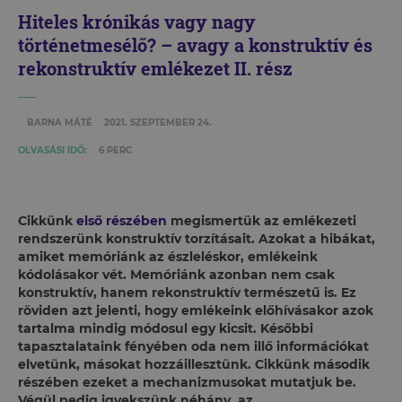
Hiteles krónikás vagy nagy
történetmesélő? – avagy a konstruktív és
rekonstruktív emlékezet II. rész
BARNA MÁTÉ
2021. SZEPTEMBER 24.
OLVASÁSI IDŐ:
6 PERC
Cikkünk
első részében
megismertük az emlékezeti
rendszerünk konstruktív torzításait. Azokat a hibákat,
amiket memóriánk az észleléskor, emlékeink
kódolásakor vét. Memóriánk azonban nem csak
konstruktív, hanem rekonstruktív természetű is. Ez
röviden azt jelenti, hogy emlékeink előhívásakor azok
tartalma mindig módosul egy kicsit. Későbbi
tapasztalataink fényében oda nem illő információkat
elvetünk, másokat hozzáillesztünk. Cikkünk második
részében ezeket a mechanizmusokat mutatjuk be.
Végül pedig igyekszünk néhány, az