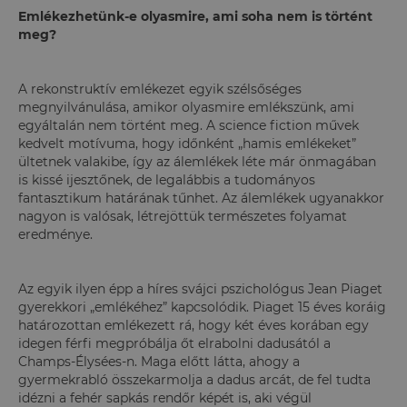
Emlékezhetünk-e olyasmire, ami soha nem is történt
meg?
A rekonstruktív emlékezet egyik szélsőséges
megnyilvánulása, amikor olyasmire emlékszünk, ami
egyáltalán nem történt meg. A science fiction művek
kedvelt motívuma, hogy időnként „hamis emlékeket”
ültetnek valakibe, így az álemlékek léte már önmagában
is kissé ijesztőnek, de legalábbis a tudományos
fantasztikum határának tűnhet. Az álemlékek ugyanakkor
nagyon is valósak, létrejöttük természetes folyamat
eredménye.
Az egyik ilyen épp a híres svájci pszichológus Jean Piaget
gyerekkori „emlékéhez” kapcsolódik. Piaget 15 éves koráig
határozottan emlékezett rá, hogy két éves korában egy
idegen férfi megpróbálja őt elrabolni dadusától a
Champs-Élysées-n. Maga előtt látta, ahogy a
gyermekrabló összekarmolja a dadus arcát, de fel tudta
idézni a fehér sapkás rendőr képét is, aki végül