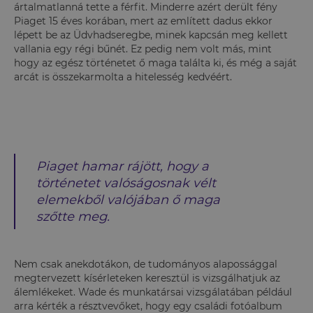
ártalmatlanná tette a férfit. Minderre azért derült fény
Piaget 15 éves korában, mert az említett dadus ekkor
lépett be az Üdvhadseregbe, minek kapcsán meg kellett
vallania egy régi bűnét. Ez pedig nem volt más, mint
hogy az egész történetet ő maga találta ki, és még a saját
arcát is összekarmolta a hitelesség kedvéért.
Piaget hamar rájött, hogy a
történetet valóságosnak vélt
elemekből valójában ő maga
szőtte meg.
Nem csak anekdotákon, de tudományos alapossággal
megtervezett kísérleteken keresztül is vizsgálhatjuk az
álemlékeket. Wade és munkatársai vizsgálatában például
arra kérték a résztvevőket, hogy egy családi fotóalbum