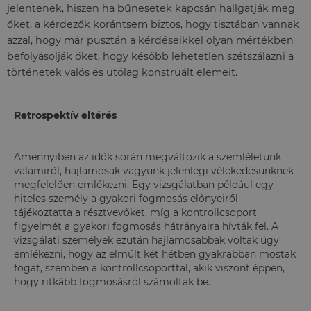
jelentenek, hiszen ha bűnesetek kapcsán hallgatják meg
őket, a kérdezők korántsem biztos, hogy tisztában vannak
azzal, hogy már pusztán a kérdéseikkel olyan mértékben
befolyásolják őket, hogy később lehetetlen szétszálazni a
történetek valós és utólag konstruált elemeit.
Retrospektív eltérés
Amennyiben az idők során megváltozik a szemléletünk
valamiről, hajlamosak vagyunk jelenlegi vélekedésünknek
megfelelően emlékezni. Egy vizsgálatban például egy
hiteles személy a gyakori fogmosás előnyeiről
tájékoztatta a résztvevőket, míg a kontrollcsoport
figyelmét a gyakori fogmosás hátrányaira hívták fel. A
vizsgálati személyek ezután hajlamosabbak voltak úgy
emlékezni, hogy az elmúlt két hétben gyakrabban mostak
fogat, szemben a kontrollcsoporttal, akik viszont éppen,
hogy ritkább fogmosásról számoltak be.