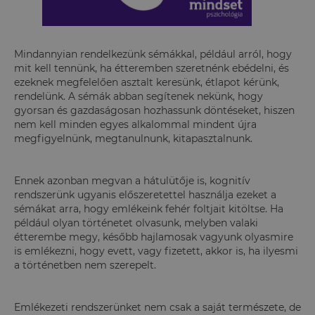
Mindannyian rendelkezünk sémákkal, például arról, hogy
mit kell tennünk, ha étteremben szeretnénk ebédelni, és
ezeknek megfelelően asztalt keresünk, étlapot kérünk,
rendelünk. A sémák abban segítenek nekünk, hogy
gyorsan és gazdaságosan hozhassunk döntéseket, hiszen
nem kell minden egyes alkalommal mindent újra
megfigyelnünk, megtanulnunk, kitapasztalnunk.
Ennek azonban megvan a hátulütője is, kognitív
rendszerünk ugyanis előszeretettel használja ezeket a
sémákat arra, hogy emlékeink fehér foltjait kitöltse. Ha
például olyan történetet olvasunk, melyben valaki
étterembe megy, később hajlamosak vagyunk olyasmire
is emlékezni, hogy evett, vagy fizetett, akkor is, ha ilyesmi
a történetben nem szerepelt.
Emlékezeti rendszerünket nem csak a saját természete, de