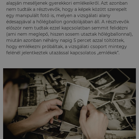
alapján meséljenek gyerekkori emlékeikről. Azt azonban
nem tudták a résztvevők, hogy a képek között szerepelt
egy manipulált fotó is, melyen a vizsgálati alany
édesapjával a hőlégballon gondolájában áll. A résztvevők
először nem tudtak ezzel kapcsolatban semmit felidézni
(ami nem meglepő, hiszen sosem utaztak hőlégballonnal),
miután azonban néhány napig 5 percet azzal töltöttek,
hogy emlékezni próbáltak, a vizsgálati csoport mintegy
felénél jelentkeztek utazással kapcsolatos „emlékek”.