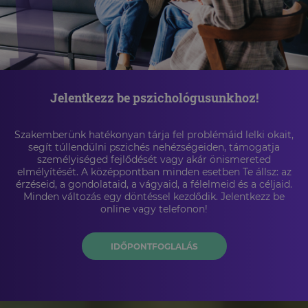
Jelentkezz be pszichológusunkhoz!
Szakemberünk hatékonyan tárja fel problémáid lelki okait,
segít túllendülni pszichés nehézségeiden, támogatja
személyiséged fejlődését vagy akár önismereted
elmélyítését. A középpontban minden esetben Te állsz: az
érzéseid, a gondolataid, a vágyaid, a félelmeid és a céljaid.
Minden változás egy döntéssel kezdődik. Jelentkezz be
online vagy telefonon!
IDŐPONTFOGLALÁS