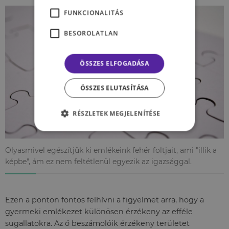
FUNKCIONALITÁS
BESOROLATLAN
ÖSSZES ELFOGADÁSA
ÖSSZES ELUTASÍTÁSA
RÉSZLETEK MEGJELENÍTÉSE
Olyasmivel egészítjük ki emlékeink fehér foltjait, ami "illik a
képbe", ám ez nem feltétlenül egyezik az igazsággal.
Ezen a ponton fontos felhívni a figyelmet arra, hogy a
gyermeki emlékezet különösen érzékeny az efféle
sugallatokra. Az ő beszámolóik érzékeny területet