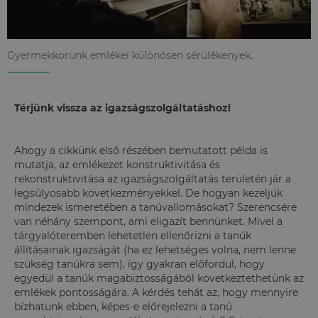
Gyermekkorunk emlékei különösen sérülékenyek.
Térjünk vissza az igazságszolgáltatáshoz!
Ahogy a cikkünk első részében bemutatott példa is
mutatja, az emlékezet konstruktivitása és
rekonstruktivitása az igazságszolgáltatás területén jár a
legsúlyosabb következményekkel. De hogyan kezeljük
mindezek ismeretében a tanúvallomásokat? Szerencsére
van néhány szempont, ami eligazít bennünket. Mivel a
tárgyalóteremben lehetetlen ellenőrizni a tanúk
állításainak igazságát (ha ez lehetséges volna, nem lenne
szükség tanúkra sem), így gyakran előfordul, hogy
egyedül a tanúk magabiztosságából következtethetünk az
emlékek pontosságára. A kérdés tehát az, hogy mennyire
bízhatunk ebben, képes-e előrejelezni a tanú