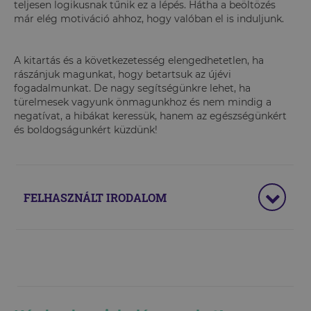
teljesen logikusnak tűnik ez a lépés. Hátha a beöltözés
már elég motiváció ahhoz, hogy valóban el is induljunk.
A kitartás és a következetesség elengedhetetlen, ha
rászánjuk magunkat, hogy betartsuk az újévi
fogadalmunkat. De nagy segítségünkre lehet, ha
türelmesek vagyunk önmagunkhoz és nem mindig a
negatívat, a hibákat keressük, hanem az egészségünkért
és boldogságunkért küzdünk!
FELHASZNÁLT IRODALOM