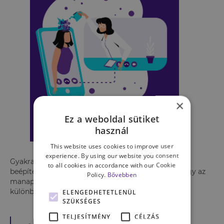
×
Ez a weboldal sütiket
használ
This website uses cookies to improve user
experience. By using our website you consent
Gyakran ott bukik el a testmozgás életünkbe való
to all cookies in accordance with our Cookie
beépítése, hogy túl gyorsan akarunk túl sokat. Ahogy az
Policy.
Bővebben
manapság gyakran elhangzik a közösségi média
különböző platformjain:
ELENGEDHETETLENÜL
SZÜKSÉGES
TELJESÍTMÉNY
CÉLZÁS