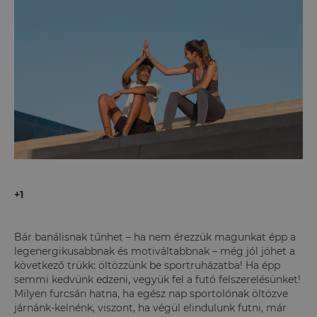
+1
Bár banálisnak tűnhet – ha nem érezzük magunkat épp a
legenergikusabbnak és motiváltabbnak – még jól jöhet a
következő trükk: öltözzünk be sportruházatba! Ha épp
semmi kedvünk edzeni, vegyük fel a futó felszerelésünket!
Milyen furcsán hatna, ha egész nap sportolónak öltözve
járnánk-kelnénk, viszont, ha végül elindulunk futni, már