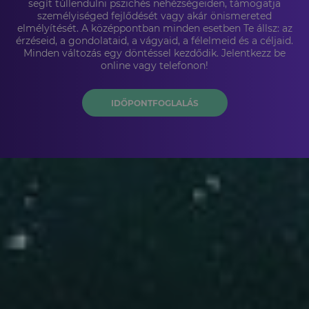
segít túllendülni pszichés nehézségeiden, támogatja
személyiséged fejlődését vagy akár önismereted
elmélyítését. A középpontban minden esetben Te állsz: az
érzéseid, a gondolataid, a vágyaid, a félelmeid és a céljaid.
Minden változás egy döntéssel kezdődik. Jelentkezz be
online vagy telefonon!
IDŐPONTFOGLALÁS