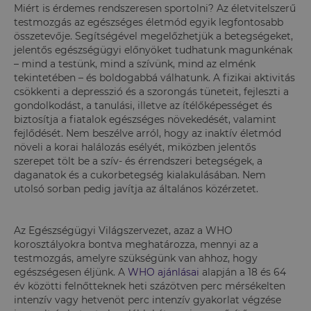
Miért is érdemes rendszeresen sportolni? Az életvitelszerű
testmozgás az egészséges életmód egyik legfontosabb
összetevője. Segítségével megelőzhetjük a betegségeket,
jelentős egészségügyi előnyöket tudhatunk magunkénak
– mind a testünk, mind a szívünk, mind az elménk
tekintetében – és boldogabbá válhatunk. A fizikai aktivitás
csökkenti a depresszió és a szorongás tüneteit, fejleszti a
gondolkodást, a tanulási, illetve az ítélőképességet és
biztosítja a fiatalok egészséges növekedését, valamint
fejlődését. Nem beszélve arról, hogy az inaktív életmód
növeli a korai halálozás esélyét, miközben jelentős
szerepet tölt be a szív- és érrendszeri betegségek, a
daganatok és a cukorbetegség kialakulásában. Nem
utolsó sorban pedig javítja az általános közérzetet.
Az Egészségügyi Világszervezet, azaz a WHO
korosztályokra bontva meghatározza, mennyi az a
testmozgás, amelyre szükségünk van ahhoz, hogy
egészségesen éljünk. A
WHO ajánlásai
alapján a 18 és 64
év közötti felnőtteknek heti százötven perc mérsékelten
intenzív vagy hetvenöt perc intenzív gyakorlat végzése