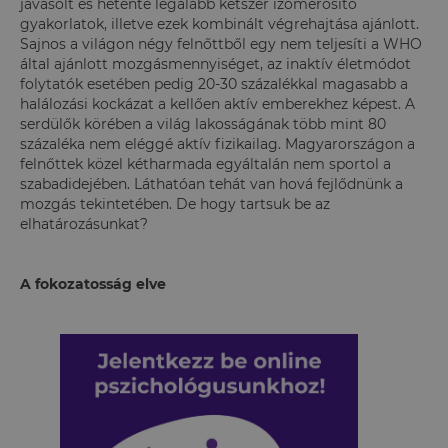
javasolt és hetente legalább kétszer izomerősítő
gyakorlatok, illetve ezek kombinált végrehajtása ajánlott.
Sajnos a világon négy felnőttből egy nem teljesíti a WHO
által ajánlott mozgásmennyiséget, az inaktív életmódot
folytatók esetében pedig 20-30 százalékkal magasabb a
halálozási kockázat a kellően aktív emberekhez képest. A
serdülők körében a világ lakosságának több mint 80
százaléka nem eléggé aktív fizikailag. Magyarországon a
felnőttek közel kétharmada egyáltalán nem sportol a
szabadidejében. Láthatóan tehát van hová fejlődnünk a
mozgás tekintetében. De hogy tartsuk be az
elhatározásunkat?
A fokozatosság elve