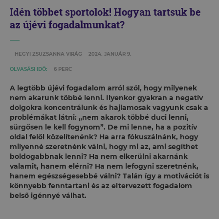
Idén többet sportolok! Hogyan tartsuk be
az újévi fogadalmunkat?
HEGYI ZSUZSANNA VIRÁG
2024. JANUÁR 9.
OLVASÁSI IDŐ:
6 PERC
A legtöbb újévi fogadalom arról szól, hogy milyenek
nem akarunk többé lenni. Ilyenkor gyakran a negatív
dolgokra koncentrálunk és hajlamosak vagyunk csak a
problémákat látni: „nem akarok többé duci lenni,
sürgősen le kell fogynom”. De mi lenne, ha a pozitív
oldal felől közelítenénk? Ha arra fókuszálnánk, hogy
milyenné szeretnénk válni, hogy mi az, ami segíthet
boldogabbnak lenni? Ha nem elkerülni akarnánk
valamit, hanem elérni? Ha nem lefogyni szeretnénk,
hanem egészségesebbé válni? Talán így a motivációt is
könnyebb fenntartani és az eltervezett fogadalom
belső igénnyé válhat.