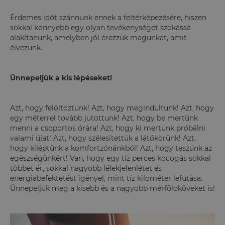
Érdemes időt szánnunk ennek a feltérképezésére, hiszen
sokkal könnyebb egy olyan tevékenységet szokássá
alakítanunk, amelyben jól érezzük magunkat, amit
élvezünk.
Ünnepeljük a kis lépéseket!
Azt, hogy felöltöztünk! Azt, hogy megindultunk! Azt, hogy
egy méterrel tovább jutottunk! Azt, hogy be mertünk
menni a csoportos órára! Azt, hogy ki mertünk próbálni
valami újat! Azt, hogy szélesítettük a látókörünk! Azt,
hogy kiléptünk a komfortzónánkból! Azt, hogy teszünk az
egészségünkért! Van, hogy egy tíz perces kocogás sokkal
többet ér, sokkal nagyobb lélekjelenlétet és
energiabefektetést igényel, mint tíz kilométer lefutása.
Ünnepeljük meg a kisebb és a nagyobb mérföldköveket is!