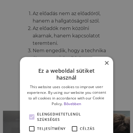
Az előadás nem az előadóról,
hanem a hallgatóságról szól.
Az előadók nem közölni
akarnak, hanem kapcsolatot
teremteni.
Nem engedik, hogy a technika
átvegye az irányítást.
×
Egy előadásra aprólékosan
Ez a weboldal sütiket
készülnek és gyakorolnak.
használ
Nem törekszenek a
This website uses cookies to improve user
tökéletességre, csak az
experience. By using our website you consent
önazonosságra.
to all cookies in accordance with our Cookie
Policy.
Bővebben
ELENGEDHETETLENÜL
SZÜKSÉGES
TELJESÍTMÉNY
CÉLZÁS