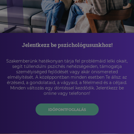
Jelentkezz be pszichológusunkhoz!
Szakemberünk hatékonyan tárja fel problémáid lelki okait,
segít túllendülni pszichés nehézségeiden, támogatja
személyiséged fejlődését vagy akár önismereted
elmélyítését. A középpontban minden esetben Te állsz: az
érzéseid, a gondolataid, a vágyaid, a félelmeid és a céljaid.
Minden változás egy döntéssel kezdődik. Jelentkezz be
online vagy telefonon!
IDŐPONTFOGLALÁS