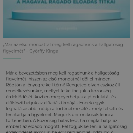
„Már az első mondattal meg kell ragadnunk a hallgatóság
figyelmét” – Györffy Kinga
Már a bevezetésben meg kell ragadnunk a hallgatóság
figyelmét, hiszen az első mondatnál dől el minden.
Rögtön a lényegre kell térni! Rengeteg olyan eszköz áll
rendelkezésünkre, mellyel felkelthetjük a közönség
érdeklődését, közben megnyerhetjük a jóindulatát és
előkészíthetjük az előadás témáját. Ennek egyik
leghatásosabb módja a történetmesélés, mely felkelti és
fenntartja a figyelmet. Merjünk önironikusak lenni a
történetben. A közönség hálás lesz, ha megláthatja az
embert az előadó mögött. Fel fogjuk kelteni a hallgatóság
érdeklődését akkor is, ha egy rejtvénnyel indítunk. A