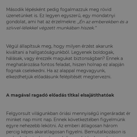
Második lépésként pedig fogalmazzuk meg rövid
üzenetünket is. Ez legyen egyszerű, egy mondatnyi
gondolat, ami hat az érzelmekre:
„Én az emberekben és a
szívvel-lélekkel végzett munkában hiszek.”
Végül állapítsuk meg, hogy milyen érzést akarunk
kiváltani a hallgatóságunkból. Legyenek boldogak,
hálásak, vagy érezzék magukat biztonságban? Ennek a
meghatározása fontos feladat, hiszen holnap ez alapján
fognak cselekedni. Ha az alappal megvagyunk,
elkezdhetjük előadásunk felépítését megtervezni.
A magával ragadó előadás titkai elsajátíthatóak
Felgyorsult világunkban óriási mennyiségű ingeráradat ér
minket nap mint nap. Ennek következtében figyelmünk
egyre nehezebb lekötni. Az emberi átlagosan három
percig képes akaratlagosan figyelni. Bemutatkozáson is