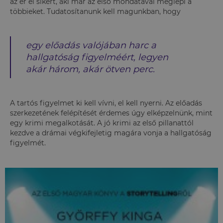
az ér el sikert, aki már az első mondatával meglepi a
többieket. Tudatosítanunk kell magunkban, hogy
egy előadás valójában harc a
hallgatóság figyelméért, legyen
akár három, akár ötven perc.
A tartós figyelmet ki kell vívni, el kell nyerni. Az előadás
szerkezetének felépítését érdemes úgy elképzelnünk, mint
egy krimi megalkotását. A jó krimi az első pillanattól
kezdve a drámai végkifejletig magára vonja a hallgatóság
figyelmét.