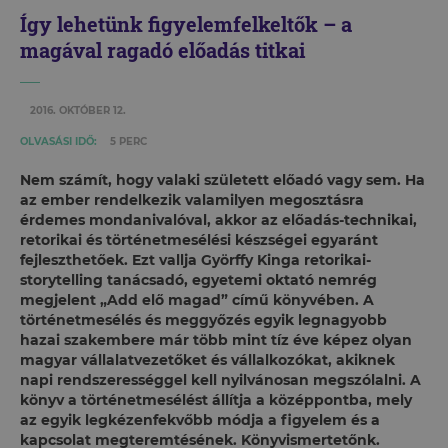
Így lehetünk figyelemfelkeltők – a
magával ragadó előadás titkai
2016. OKTÓBER 12.
OLVASÁSI IDŐ:
5 PERC
Nem számít, hogy valaki született előadó vagy sem. Ha
az ember rendelkezik valamilyen megosztásra
érdemes mondanivalóval, akkor az előadás-technikai,
retorikai és történetmesélési készségei egyaránt
fejleszthetőek. Ezt vallja Györffy Kinga retorikai-
storytelling tanácsadó, egyetemi oktató nemrég
megjelent „Add elő magad” című könyvében. A
történetmesélés és meggyőzés egyik legnagyobb
hazai szakembere már több mint tíz éve képez olyan
magyar vállalatvezetőket és vállalkozókat, akiknek
napi rendszerességgel kell nyilvánosan megszólalni. A
könyv a történetmesélést állítja a középpontba, mely
az egyik legkézenfekvőbb módja a figyelem és a
kapcsolat megteremtésének. Könyvismertetőnk.