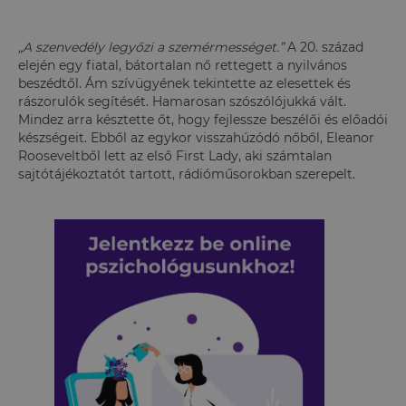
„A szenvedély legyőzi a szemérmességet.”
A 20. század
elején egy fiatal, bátortalan nő rettegett a nyilvános
beszédtől. Ám szívügyének tekintette az elesettek és
rászorulók segítését. Hamarosan szószólójukká vált.
Mindez arra késztette őt, hogy fejlessze beszélői és előadói
készségeit. Ebből az egykor visszahúzódó nőből, Eleanor
Rooseveltből lett az első First Lady, aki számtalan
sajtótájékoztatót tartott, rádióműsorokban szerepelt.