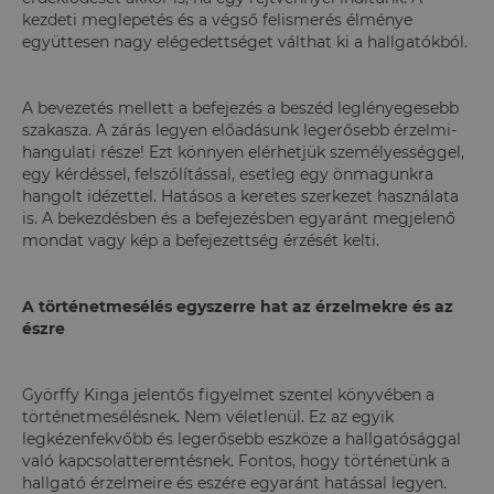
kezdeti meglepetés és a végső felismerés élménye
együttesen nagy elégedettséget válthat ki a hallgatókból.
A bevezetés mellett a befejezés a beszéd leglényegesebb
szakasza. A zárás legyen előadásunk legerősebb érzelmi-
hangulati része! Ezt könnyen elérhetjük személyességgel,
egy kérdéssel, felszólítással, esetleg egy önmagunkra
hangolt idézettel. Hatásos a keretes szerkezet használata
is. A bekezdésben és a befejezésben egyaránt megjelenő
mondat vagy kép a befejezettség érzését kelti.
A történetmesélés egyszerre hat az érzelmekre és az
észre
Györffy Kinga jelentős figyelmet szentel könyvében a
történetmesélésnek. Nem véletlenül. Ez az egyik
legkézenfekvőbb és legerősebb eszköze a hallgatósággal
való kapcsolatteremtésnek. Fontos, hogy történetünk a
hallgató érzelmeire és eszére egyaránt hatással legyen.