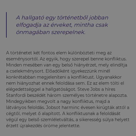
A hallgató egy történetből jobban
elfogadja az érveket, mintha csak
önmagában szerepelnek.
A történetet két fontos elem különbözteti meg az
eseménysortól. Az egyik, hogy szerepel benne konfliktus.
Minden mesében van egy belső hiányérzet, mely elindítja
a cselekménysort. Előadóként igyekezzünk minél
konkrétabban megjeleníteni a konfliktust. Ugyanakkor
nem hiányozhat ennek feloldása sem. Ez az elem tölti el
elégedettséggel a hallgatóságot. Steve Jobs a híres
Stanfordi beszédét három személyes történetre alapozta.
Mindegyikben megvolt a nagy konfliktus, majd a
látványos feloldás. Jobsot harminc évesen kirúgták attól a
cégtől, melyet ő alapított. A konfliktusnak a feloldását
végül egy belső szemléletváltás, a sikeresség súlya helyett
érzett újrakezdés öröme jelentette.