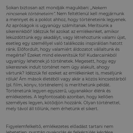
Sokan biztosan azt mondják magukban:
„Nekem
nincsenek történeteim”.
Nem feltétlenül kell megjárnunk
a mennyet és a poklot ahhoz, hogy történeteink legyenek.
Az apróságok is ugyanúgy számítanak. Merítsünk a
sikereinkből! Idézzük fel azokat az emlékeinket, amikor
leküzdöttünk egy akadályt, vagy létrehoztunk valami újat,
esetleg egy személlyel való találkozás inspirálóan hatott
ránk. Előfordult, hogy valamiért áldozatot vállaltunk és
megérte? Ezeket mind elevenítsük föl! Kudarcainkból
ugyanígy lehetnek jó történetek. Megesett, hogy egy
sikeresnek indult történet nem úgy alakult, ahogy
vártunk? Idézzük fel ezeket az emlékeinket is, meséljünk
róluk! Ám mások életéből vagy akár a közös kincsestárból
(pl. film, könyv, történelem) is meríthetünk példát.
Történetünk legyen egyszerű, ugyanakkor élénk és
emlékezetes. A legfontosabb azonban, hogy kellően
személyes legyen, kötődjön hozzánk. Olyan történettel,
mely távol áll tőlünk, nem érhetünk el sikert.
Figyelemfelkeltő, emlékezetes előadást tartani nem
lehetetlen, pusztán gyakorlás és felkészülés kérdése.