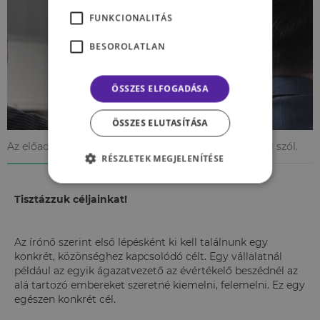
FUNKCIONALITÁS
BESOROLATLAN
ÖSSZES ELFOGADÁSA
ÖSSZES ELUTASÍTÁSA
Az előadás nem az előadóról, hanem a hallgatóságról szól.
RÉSZLETEK MEGJELENÍTÉSE
Tisztázzuk céljainkat!
Az írónő szerint első lépésként ki kell találnunk egy
konkrét, közönséghez kapcsolódó célt. Egy vállalatnál
például az egyik ágazatvezető az évértékelő beszédnél az
alá tartozó embereket szeretné kiemelni, felemelni. Ez egy
egészen konkrét cél.