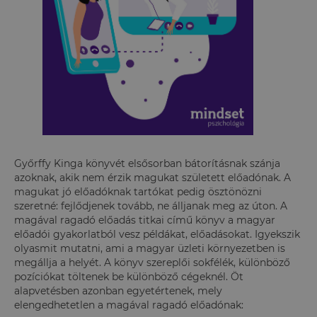
Győrffy Kinga könyvét elsősorban bátorításnak szánja
azoknak, akik nem érzik magukat született előadónak. A
magukat jó előadóknak tartókat pedig ösztönözni
szeretné: fejlődjenek tovább, ne álljanak meg az úton. A
magával ragadó előadás titkai című könyv a magyar
előadói gyakorlatból vesz példákat, előadásokat. Igyekszik
olyasmit mutatni, ami a magyar üzleti környezetben is
megállja a helyét. A könyv szereplői sokfélék, különböző
pozíciókat töltenek be különböző cégeknél. Öt
alapvetésben azonban egyetértenek, mely
elengedhetetlen a magával ragadó előadónak: