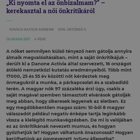
„Ki nyomta el az önbizalmam?” –
kerekasztal a női önkritikáról
KOVÁCS-KACSUR ADRIENN
2016. OKTÓBER 3.
OLVASÁSI IDŐ:
4 PERC
A nőket semmilyen külső tényező nem gátolja annyira
álmaik megvalósításában, mint a saját önkritikájuk –
derült ki a Danone Activia által szervezett, 16 országot
átölelő nemzetközi kutatás eredményeiből. Több mint
17000, 25 és 55 év közötti nőt kérdeztek meg
önmagukról a munka, a párkapcsolat és a szabadidő
terén. A magyar nők 97 százaléka érzi úgy, csakis a
saját magával szemben támasztott elvárások gátolják
meg abban, hogy sikeresek legyenek az életben. Ez
egy megdöbbentően magas szám: 10-ből 8 magyar
válaszadót például negatív énképe tartja leginkább
vissza a kielégítő munkavégzésben. De mi is valójában
ez az önkritikának nevezett mumus, és hogyan
győzhetjük le? Hogyan válhatunk önazonossá? Hogyan
kerülhetünk az úgynevezett
InSync
állapotba?