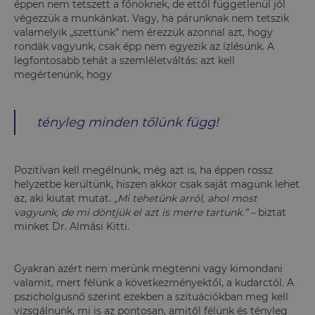
éppen nem tetszett a főnöknek, de ettől függetlenül jól
végezzük a munkánkat. Vagy, ha párunknak nem tetszik
valamelyik „szettünk” nem érezzük azonnal azt, hogy
rondák vagyunk, csak épp nem egyezik az ízlésünk. A
legfontosabb tehát a szemléletváltás: azt kell
megértenünk, hogy
tényleg minden tőlünk függ!
Pozitívan kell megélnünk, még azt is, ha éppen rossz
helyzetbe kerültünk, hiszen akkor csak saját magunk lehet
az, aki kiutat mutat.
„Mi tehetünk arról, ahol most
vagyunk, de mi döntjük el azt is merre tartunk.” –
biztat
minket Dr. Almási Kitti.
Gyakran azért nem merünk megtenni vagy kimondani
valamit, mert félünk a következményektől, a kudarctól. A
pszicholgusnő szerint ezekben a szituációkban meg kell
vizsgálnunk, mi is az pontosan, amitől félünk és tényleg