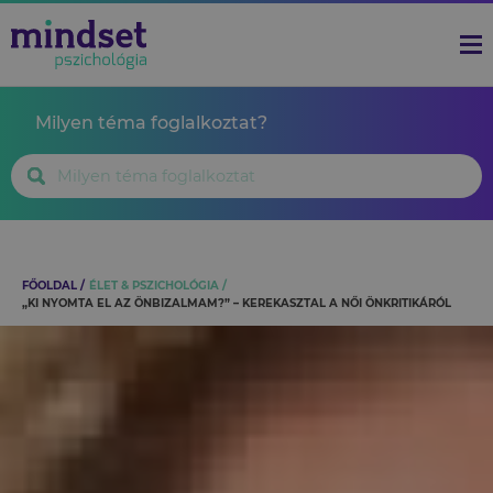
Milyen téma foglalkoztat?
FŐOLDAL
ÉLET & PSZICHOLÓGIA
„KI NYOMTA EL AZ ÖNBIZALMAM?” – KEREKASZTAL A NŐI ÖNKRITIKÁRÓL