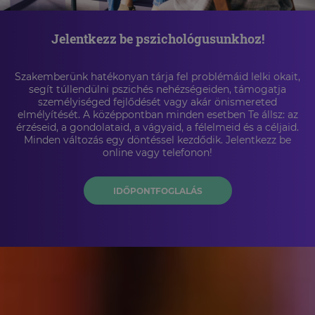
Jelentkezz be pszichológusunkhoz!
Szakemberünk hatékonyan tárja fel problémáid lelki okait,
segít túllendülni pszichés nehézségeiden, támogatja
személyiséged fejlődését vagy akár önismereted
elmélyítését. A középpontban minden esetben Te állsz: az
érzéseid, a gondolataid, a vágyaid, a félelmeid és a céljaid.
Minden változás egy döntéssel kezdődik. Jelentkezz be
online vagy telefonon!
IDŐPONTFOGLALÁS