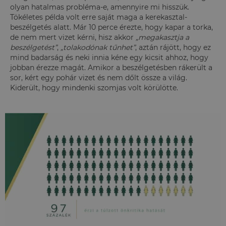
olyan hatalmas probléma-e, amennyire mi hisszük.
Tökéletes példa volt erre saját maga a kerekasztal-
beszélgetés alatt. Már 10 perce érezte, hogy kapar a torka,
de nem mert vizet kérni, hisz akkor
„megakasztja a
beszélgetést”
,
„tolakodónak tűnhet”
, aztán rájött, hogy ez
mind badarság és neki innia kéne egy kicsit ahhoz, hogy
jobban érezze magát. Amikor a beszélgetésben rákerült a
sor, kért egy pohár vizet és nem dőlt össze a világ.
Kiderült, hogy mindenki szomjas volt körülötte.