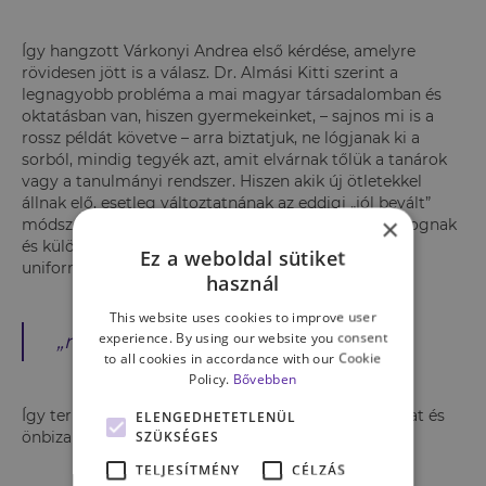
Így hangzott
Várkonyi Andrea első kérdése, amelyre
rövidesen jött is a válasz. Dr. Almási Kitti szerint a
legnagyobb probléma a mai magyar társadalomban és
oktatásban van, hiszen gyermekeinket, – sajnos mi is a
rossz példát követve – arra biztatjuk, ne lógjanak ki a
sorból, mindig tegyék azt, amit elvárnak tőlük a tanárok
vagy a tanulmányi rendszer. Hiszen akik új ötletekkel
állnak elő, esetleg változtatnának az eddigi „jól bevált”
×
módszereken, arra mindig csak kerek szemmel pislognak
és különcnek tartják. Azt várják el tőlünk, hogy
Ez a weboldal sütiket
uniformizálódjunk,
használ
This website uses cookies to improve user
experience. By using our website you consent
„ne egyénieskedjünk”.
to all cookies in accordance with our Cookie
Policy.
Bővebben
Így természetesen nehéz megtalálnunk önmagunkat és
ELENGEDHETETLENÜL
SZÜKSÉGES
önbizalmunkat.
TELJESÍTMÉNY
CÉLZÁS