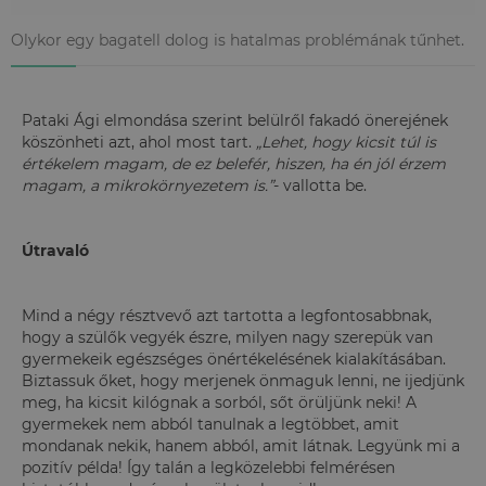
Olykor egy bagatell dolog is hatalmas problémának tűnhet.
Pataki Ági elmondása szerint belülről fakadó önerejének
köszönheti azt, ahol most tart.
„Lehet, hogy kicsit túl is
értékelem magam, de ez belefér, hiszen, ha én jól érzem
magam, a mikrokörnyezetem is.”
- vallotta be.
Útravaló
Mind a négy résztvevő azt tartotta a legfontosabbnak,
hogy a szülők vegyék észre, milyen nagy szerepük van
gyermekeik egészséges önértékelésének kialakításában.
Biztassuk őket, hogy merjenek önmaguk lenni, ne ijedjünk
meg, ha kicsit kilógnak a sorból, sőt örüljünk neki! A
gyermekek nem abból tanulnak a legtöbbet, amit
mondanak nekik, hanem abból, amit látnak. Legyünk mi a
pozitív példa! Így talán a legközelebbi felmérésen