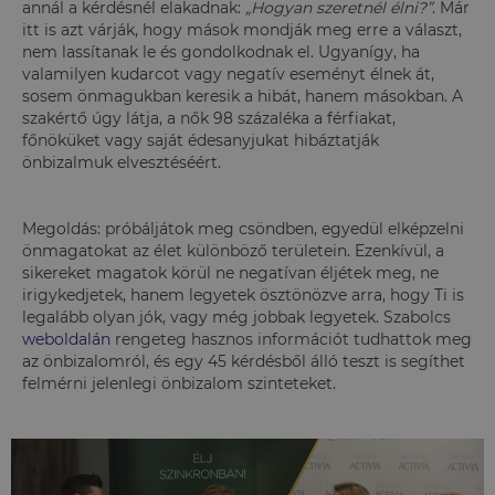
annál a kérdésnél elakadnak:
„Hogyan szeretnél élni?”
. Már
itt is azt várják, hogy mások mondják meg erre a választ,
nem lassítanak le és gondolkodnak el. Ugyanígy, ha
valamilyen kudarcot vagy negatív eseményt élnek át,
sosem önmagukban keresik a hibát, hanem másokban. A
szakértő úgy látja, a nők 98 százaléka a férfiakat,
főnöküket vagy saját édesanyjukat hibáztatják
önbizalmuk elvesztéséért.
Megoldás: próbáljátok meg csöndben, egyedül elképzelni
önmagatokat az élet különböző területein. Ezenkívül, a
sikereket magatok körül ne negatívan éljétek meg, ne
irigykedjetek, hanem legyetek ösztönözve arra, hogy Ti is
legalább olyan jók, vagy még jobbak legyetek. Szabolcs
weboldalán
rengeteg hasznos információt tudhattok meg
az önbizalomról, és egy 45 kérdésből álló teszt is segíthet
felmérni jelenlegi önbizalom szinteteket.