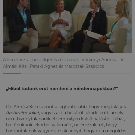
A kerekasztal-beszélgetés résztvevői: Várkonyi Andrea, Dr.
Almási Kitti, Pataki Ágnes és Marozsák Szabolcs
„Miből tudunk erőt meríteni a mindennapokban?”
Dr. Almási Kitti szerint a legfontosabb, hogy megtaláljuk
ön-bizalmunkat
, vagyis azt a belülről fakadó erőt, amely
nem bizonytalanodik el semmilyen külső hatástól. Tehát,
ha főnökünk lekorhol valamiért, ne érezzük azt, hogy
haszontalanok vagyunk, csak annyit, hogy ez a megoldás