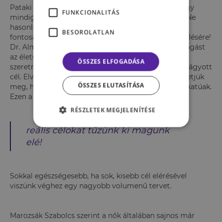
Pataki Ági szerint a gond abban is gyökerezhet, hogy
FUNKCIONALITÁS
mindig másokhoz mérten tekintünk önmagunkra. Ne
hasonlítgassuk magunkat másokhoz, és ami még
BESOROLATLAN
fontosabb, gyermekeinket is biztassuk ennek elkerülésére!
Dr. Almási Kitti hozzátette, általában az okoz szorongást
az életünkben, ha egy nehezen elérhető bálványhoz
ÖSSZES ELFOGADÁSA
szeretnénk hasonlítani. Így túl messzinek tűnhet a vágyott
cél. Elveszíthetjük motivációnkat és kudarcként élhetjük
ÖSSZES ELUTASÍTÁSA
meg, ha nem leszünk egy hét alatt szupermodell alkatúak.
Ezen a rossz berögződésen úgy változtathatunk, ha
RÉSZLETEK MEGJELENÍTÉSE
reális célokat tűzünk ki magunk
elé!
Sokkal egészségesebb, ha sok, kisebb cél elérésével
viszünk véghez egy nagyobb volumenű tervet.
Marozsák Szabolcs szerint a nők általában sajnos már