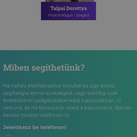
Talpai Dorottya
Pszichológus ⋅ Szeged
PSZICHOLÓGIAI TANÁCSADÁS
ONLINE PSZICHOLÓGIAI
TANÁCSADÁS
Miben segíthetünk?
Ha nehéz élethelyzetbe kerültél és úgy érzed,
segítségre lenne szükséged, vagy esetleg csak
érdeklődnél szolgáltatásainkkal kapcsolatban, írj
nekünk, és mi felvesszük veled a kapcsolatot. Bátran
keress minket telefonon is!
Jelentkezz be telefonon!