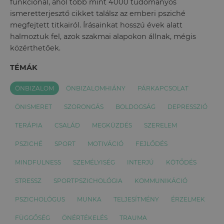
funkcionál, ahol több mint 4000 tudományos
ismeretterjesztő cikket találsz az emberi psziché
megfejtett titkairól. Írásainkat hosszú évek alatt
halmoztuk fel, azok szakmai alapokon állnak, mégis
közérthetőek.
TÉMÁK
ÖNBIZALOM
ÖNBIZALOMHIÁNY
PÁRKAPCSOLAT
ÖNISMERET
SZORONGÁS
BOLDOGSÁG
DEPRESSZIÓ
TERÁPIA
CSALÁD
MEGKÜZDÉS
SZERELEM
PSZICHÉ
SPORT
MOTIVÁCIÓ
FEJLŐDÉS
MINDFULNESS
SZEMÉLYISÉG
INTERJÚ
KÖTŐDÉS
STRESSZ
SPORTPSZICHOLÓGIA
KOMMUNIKÁCIÓ
PSZICHOLÓGUS
MUNKA
TELJESÍTMÉNY
ÉRZELMEK
FÜGGŐSÉG
ÖNÉRTÉKELÉS
TRAUMA