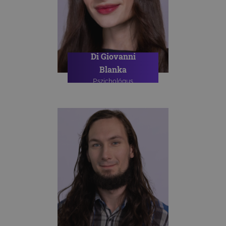
Di Giovanni
Blanka
Pszichológus
PSZICHOLÓGIAI TANÁCSADÁS
ONLINE PSZICHOLÓGIAI
TANÁCSADÁS