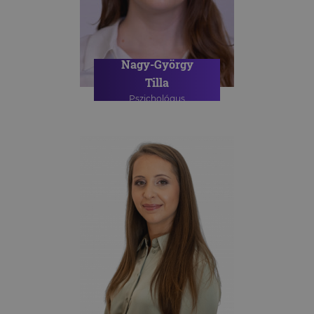
Nagy-György
Tilla
Pszichológus
PSZICHOLÓGIAI TANÁCSADÁS
ONLINE PSZICHOLÓGIAI
TANÁCSADÁS