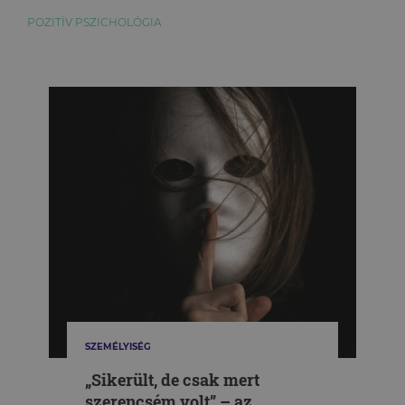
POZITÍV PSZICHOLÓGIA
SZEMÉLYISÉG
„Sikerült, de csak mert
szerencsém volt” – az