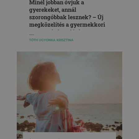
Minél jobban óvjuk a
gyerekeket, annál
szorongóbbak lesznek? – Új
megközelítés a gyermekkori
szorongás kezelésére
TÓTH UGYONKA KRISZTINA