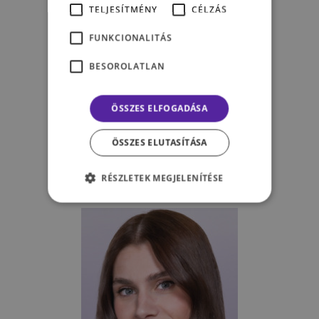
TELJESÍTMÉNY
CÉLZÁS
FUNKCIONALITÁS
BESOROLATLAN
ÖSSZES ELFOGADÁSA
Kovács Fanni
ÖSSZES ELUTASÍTÁSA
Pszichológus,
Tanácsadó
szakpszichológus jelölt
RÉSZLETEK MEGJELENÍTÉSE
PSZICHOLÓGIAI TANÁCSADÁS
ONLINE PSZICHOLÓGIAI
TANÁCSADÁS
PÁRTERÁPIA