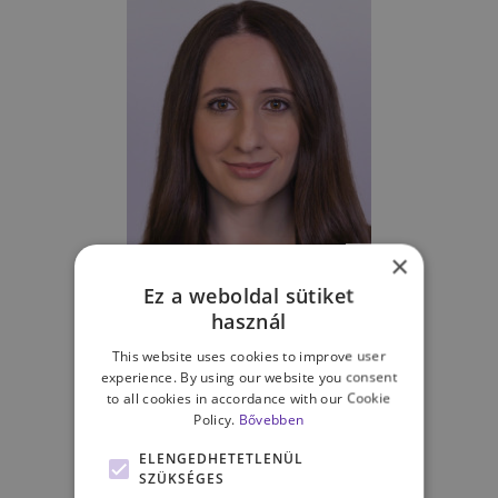
×
Dallos-Bán Flóra
Ez a weboldal sütiket
használ
Pszichológus,
Szexuálpszichológiai
This website uses cookies to improve user
szakpszichológus jelölt
experience. By using our website you consent
PSZICHOLÓGIAI TANÁCSADÁS
to all cookies in accordance with our Cookie
Policy.
Bővebben
ONLINE PSZICHOLÓGIAI
TANÁCSADÁS
ELENGEDHETETLENÜL
SZÜKSÉGES