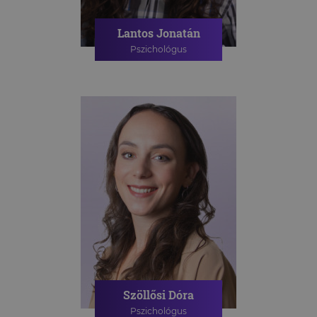
Lantos Jonatán
Pszichológus
PSZICHOLÓGIAI TANÁCSADÁS
Szöllősi Dóra
Pszichológus