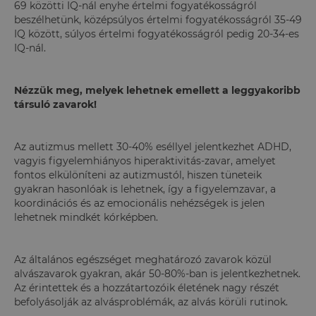
69 közötti IQ-nál enyhe értelmi fogyatékosságról
beszélhetünk, középsúlyos értelmi fogyatékosságról 35-49
IQ között, súlyos értelmi fogyatékosságról pedig 20-34-es
IQ-nál.
Nézzük meg, melyek lehetnek emellett a leggyakoribb
társuló zavarok!
Az autizmus mellett 30-40% eséllyel jelentkezhet ADHD,
vagyis figyelemhiányos hiperaktivitás-zavar, amelyet
fontos elkülöníteni az autizmustól, hiszen tüneteik
gyakran hasonlóak is lehetnek, így a figyelemzavar, a
koordinációs és az emocionális nehézségek is jelen
lehetnek mindkét kórképben.
Az általános egészséget meghatározó zavarok közül
alvászavarok gyakran, akár 50-80%-ban is jelentkezhetnek.
Az érintettek és a hozzátartozóik életének nagy részét
befolyásolják az alvásproblémák, az alvás körüli rutinok.