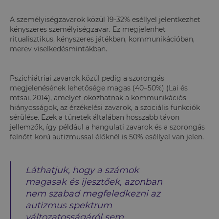
A személyiségzavarok közül 19-32% eséllyel jelentkezhet
kényszeres személyiségzavar. Ez megjelenhet
ritualisztikus, kényszeres játékban, kommunikációban,
merev viselkedésmintákban.
Pszichiátriai zavarok közül pedig a szorongás
megjelenésének lehetősége magas (40−50%) (Lai és
mtsai, 2014), amelyet okozhatnak a kommunikációs
hiányosságok, az érzékelési zavarok, a szociális funkciók
sérülése. Ezek a tünetek általában hosszabb távon
jellemzők, így például a hangulati zavarok és a szorongás
felnőtt korú autizmussal élőknél is 50% eséllyel van jelen.
Láthatjuk, hogy a számok
magasak és ijesztőek, azonban
nem szabad megfeledkezni az
autizmus spektrum
változatosságáról sem.