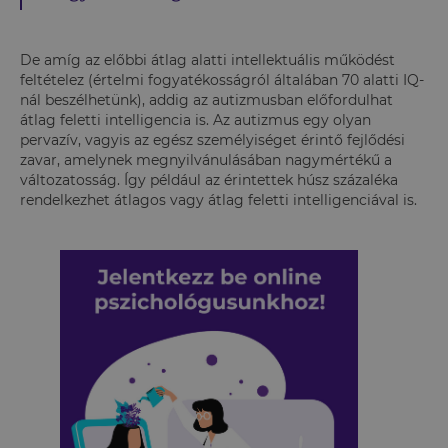
De amíg az előbbi átlag alatti intellektuális működést
feltételez (értelmi fogyatékosságról általában 70 alatti IQ-
nál beszélhetünk), addig az autizmusban előfordulhat
átlag feletti intelligencia is. Az autizmus egy olyan
pervazív, vagyis az egész személyiséget érintő fejlődési
zavar, amelynek megnyilvánulásában nagymértékű a
változatosság. Így például az érintettek húsz százaléka
rendelkezhet átlagos vagy átlag feletti intelligenciával is.