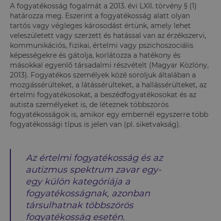
A fogyatékosság fogalmát a 2013. évi LXII. törvény § (1)
határozza meg. Eszerint a fogyatékosság alatt olyan
tartós vagy végleges károsodást értünk, amely lehet
veleszületett vagy szerzett és hatással van az érzékszervi,
kommunikációs, fizikai, értelmi vagy pszichoszociális
képességekre és gátolja, korlátozza a hatékony és
másokkal egyenlő társadalmi részvételt (Magyar Közlöny,
2013). Fogyatékos személyek közé soroljuk általában a
mozgássérülteket, a látássérülteket, a hallássérülteket, az
értelmi fogyatékosokat, a beszédfogyatékosokat és az
autista személyeket is, de léteznek többszörös
fogyatékosságok is, amikor egy embernél egyszerre több
fogyatékossági típus is jelen van (pl. siketvakság).
Az értelmi fogyatékosság és az
autizmus spektrum zavar egy-
egy külön kategóriája a
fogyatékosságnak, azonban
társulhatnak többszörös
fogyatékosság esetén.