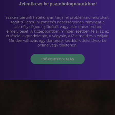
Jelentkezz be pszichológusunkhoz!
Szakemberünk hatékonyan tárja fel problémáid lelki okait,
segít túllendülni pszichés nehézségeiden, támogatja
személyiséged fejlődését vagy akár önismereted
elmélyítését. A középpontban minden esetben Te állsz: az
érzéseid, a gondolataid, a vágyaid, a félelmeid és a céljaid.
Minden változás egy döntéssel kezdődik. Jelentkezz be
online vagy telefonon!
IDŐPONTFOGLALÁS