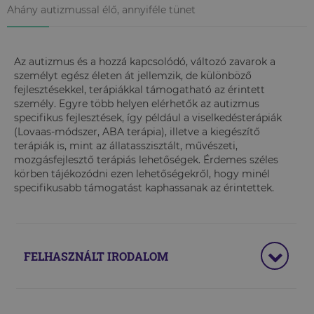
Ahány autizmussal élő, annyiféle tünet
Az autizmus és a hozzá kapcsolódó, változó zavarok a
személyt egész életen át jellemzik, de különböző
fejlesztésekkel, terápiákkal támogatható az érintett
személy. Egyre több helyen elérhetők az autizmus
specifikus fejlesztések, így például a viselkedésterápiák
(Lovaas-módszer, ABA terápia), illetve a kiegészítő
terápiák is, mint az állatasszisztált, művészeti,
mozgásfejlesztő terápiás lehetőségek. Érdemes széles
körben tájékozódni ezen lehetőségekről, hogy minél
specifikusabb támogatást kaphassanak az érintettek.
FELHASZNÁLT IRODALOM