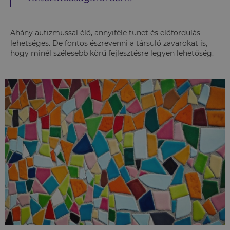
Ahány autizmussal élő, annyiféle tünet és előfordulás
lehetséges. De fontos észrevenni a társuló zavarokat is,
hogy minél szélesebb körű fejlesztésre legyen lehetőség.