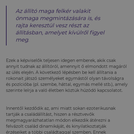
Az állító maga felkér valakit
önmaga megmintázására is, és
rajta keresztül vesz részt az
állításban, amelyet kívülről figyel
meg
.
Ezek a képviselők teljesen idegen emberek, akik csak
annyit tudnak az állítóról, amennyit ő elmondott magáról
az ülés elején. A következő lépésben be kell állítania a
rokonait játszó személyeket egymástól olyan távolságra
és pozícióba (pl. szembe, háttal, egymás mellé stb.), amely
szerinte leírja a való életben köztük húzódó kapcsolatot.
Innentől kezdődik az, ami miatt sokan ezoterikusnak
tartják a családállítást, hiszen a résztvevők
megmagyarázhatatlan módon elkezdik átérezni a
felvázolt család dinamikáját, és kinyilatkoztatják
érzéseiket a többi családtaggal szemben. Ennek