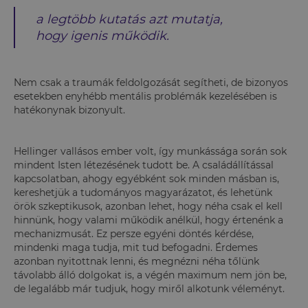
a legtöbb kutatás azt mutatja,
hogy igenis működik.
Nem csak a traumák feldolgozását segítheti, de bizonyos
esetekben enyhébb mentális problémák kezelésében is
hatékonynak bizonyult.
Hellinger vallásos ember volt, így munkássága során sok
mindent Isten létezésének tudott be. A családállítással
kapcsolatban, ahogy egyébként sok minden másban is,
kereshetjük a tudományos magyarázatot, és lehetünk
örök szkeptikusok, azonban lehet, hogy néha csak el kell
hinnünk, hogy valami működik anélkül, hogy értenénk a
mechanizmusát. Ez persze egyéni döntés kérdése,
mindenki maga tudja, mit tud befogadni. Érdemes
azonban nyitottnak lenni, és megnézni néha tőlünk
távolabb álló dolgokat is, a végén maximum nem jön be,
de legalább már tudjuk, hogy miről alkotunk véleményt.