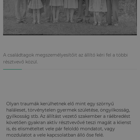
A családtagok megszemélyesítőit az állító kéri fel a többi
résztvevő közül.
Olyan traumák kerülhetnek elő mint egy szörnyű
haláleset, törvénytelen gyermek születése, öngyilkosság,
gyilkosság stb. Az állítást vezető szakember a ráébredést
követően gyakran aktív résztvevővé teszi magát a klienst
is, és elismételtet vele pár feloldó mondatot, vagy
mozdulatot a vele kapcsolatban álló őse felé.