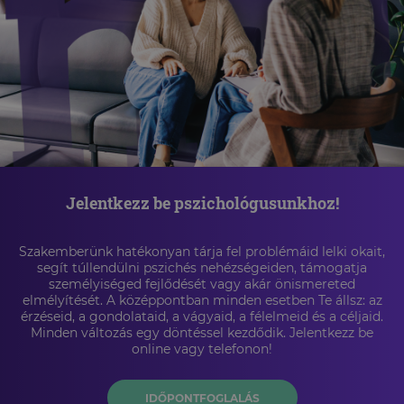
Jelentkezz be pszichológusunkhoz!
Szakemberünk hatékonyan tárja fel problémáid lelki okait,
segít túllendülni pszichés nehézségeiden, támogatja
személyiséged fejlődését vagy akár önismereted
elmélyítését. A középpontban minden esetben Te állsz: az
érzéseid, a gondolataid, a vágyaid, a félelmeid és a céljaid.
Minden változás egy döntéssel kezdődik. Jelentkezz be
online vagy telefonon!
IDŐPONTFOGLALÁS