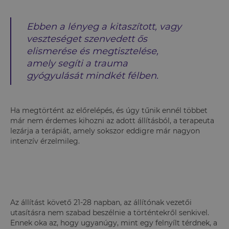
Ebben a lényeg a kitaszított, vagy
veszteséget szenvedett ős
elismerése és megtisztelése,
amely segíti a trauma
gyógyulását mindkét félben.
Ha megtörtént az előrelépés, és úgy tűnik ennél többet
már nem érdemes kihozni az adott állításból, a terapeuta
lezárja a terápiát, amely sokszor eddigre már nagyon
intenzív érzelmileg.
Az állítást követő 21-28 napban, az állítónak vezetői
utasításra nem szabad beszélnie a történtekről senkivel.
Ennek oka az, hogy ugyanúgy, mint egy felnyílt térdnek, a