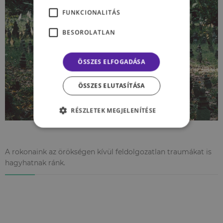
FUNKCIONALITÁS
BESOROLATLAN
ÖSSZES ELFOGADÁSA
ÖSSZES ELUTASÍTÁSA
RÉSZLETEK MEGJELENÍTÉSE
A rokonaink az örökségen kívül feldolgozatlan traumákat is
hagyhatnak ránk.