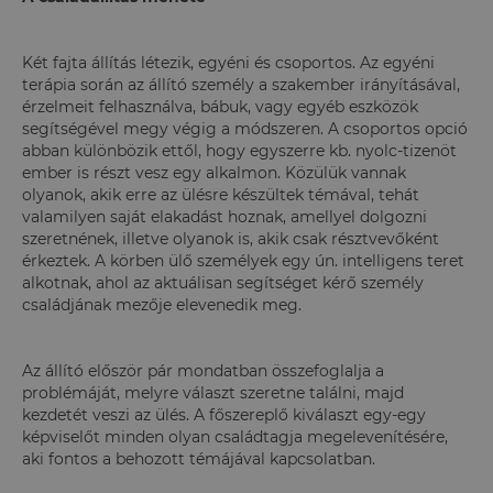
Két fajta állítás létezik, egyéni és csoportos. Az egyéni
terápia során az állító személy a szakember irányításával,
érzelmeit felhasználva, bábuk, vagy egyéb eszközök
segítségével megy végig a módszeren. A csoportos opció
abban különbözik ettől, hogy egyszerre kb. nyolc-tizenöt
ember is részt vesz egy alkalmon. Közülük vannak
olyanok, akik erre az ülésre készültek témával, tehát
valamilyen saját elakadást hoznak, amellyel dolgozni
szeretnének, illetve olyanok is, akik csak résztvevőként
érkeztek. A körben ülő személyek egy ún. intelligens teret
alkotnak, ahol az aktuálisan segítséget kérő személy
családjának mezője elevenedik meg.
Az állító először pár mondatban összefoglalja a
problémáját, melyre választ szeretne találni, majd
kezdetét veszi az ülés. A főszereplő kiválaszt egy-egy
képviselőt minden olyan családtagja megelevenítésére,
aki fontos a behozott témájával kapcsolatban.