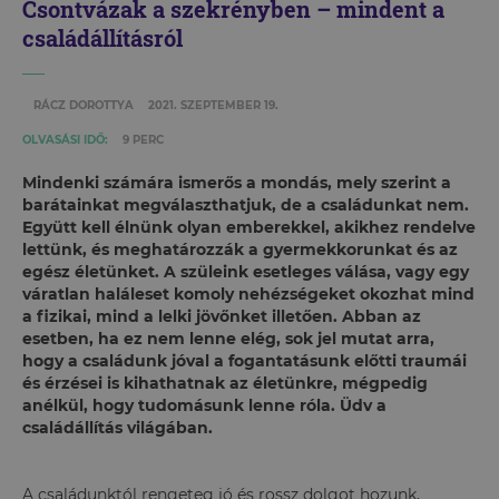
Csontvázak a szekrényben – mindent a
családállításról
RÁCZ DOROTTYA
2021. SZEPTEMBER 19.
OLVASÁSI IDŐ:
9 PERC
Mindenki számára ismerős a mondás, mely szerint a
barátainkat megválaszthatjuk, de a családunkat nem.
Együtt kell élnünk olyan emberekkel, akikhez rendelve
lettünk, és meghatározzák a gyermekkorunkat és az
egész életünket. A szüleink esetleges válása, vagy egy
váratlan haláleset komoly nehézségeket okozhat mind
a fizikai, mind a lelki jövőnket illetően. Abban az
esetben, ha ez nem lenne elég, sok jel mutat arra,
hogy a családunk jóval a fogantatásunk előtti traumái
és érzései is kihathatnak az életünkre, mégpedig
anélkül, hogy tudomásunk lenne róla. Üdv a
családállítás világában.
A családunktól rengeteg jó és rossz dolgot hozunk,