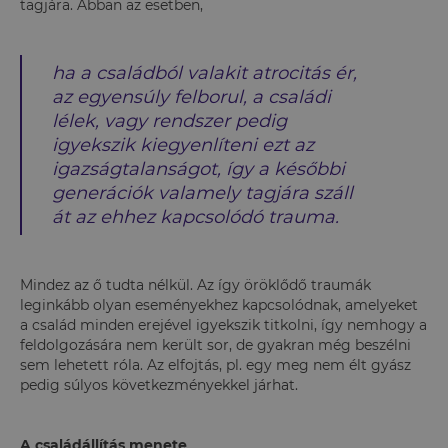
tagjára. Abban az esetben,
ha a családból valakit atrocitás ér,
az egyensúly felborul, a családi
lélek, vagy rendszer pedig
igyekszik kiegyenlíteni ezt az
igazságtalanságot, így a későbbi
generációk valamely tagjára száll
át az ehhez kapcsolódó trauma.
Mindez az ő tudta nélkül. Az így öröklődő traumák
leginkább olyan eseményekhez kapcsolódnak, amelyeket
a család minden erejével igyekszik titkolni, így nemhogy a
feldolgozására nem került sor, de gyakran még beszélni
sem lehetett róla. Az elfojtás, pl. egy meg nem élt gyász
pedig súlyos következményekkel járhat.
A családállítás menete