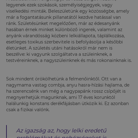
legyenek ezek szokások, személyiségjegyek, vagy
viselkedési minták. Beleszületünk egy közösségbe, amely
már a fogantatásunk pillanatától kezdve hatással van
ránk. Születésünket megelőzően, már az édesanyánk
hasában érnek minket különböző ingerek, valamint az
anyánk várandósság közbeni lelkiállapota, táplálkozása,
esetleges toxikus szerbevitele is befolyásolja a későbbi
életünket. A születés utáni hatásokról már nem is
beszélve: ki vagyunk szolgáltatva a szüleinknek, a
testvéreinknek, a nagyszüleinknek és más rokonainknak is.
Sok mindent örökölhetünk a felmenőinktől. Ott van a
nagymama vastag combja, anyu hasra-hízási hajlama, de
ha szerencsénk van még a nagypapánk rossz csípőjét is
megnyerhetjük magunknak, ami 17 éves korunktól
halálunkig konstans derékfájásban ütközik ki. Ez azonban
csak a fizikai valónk.
Az igazság az, hogy lelki eredetű
problémákat és nehézségeket is