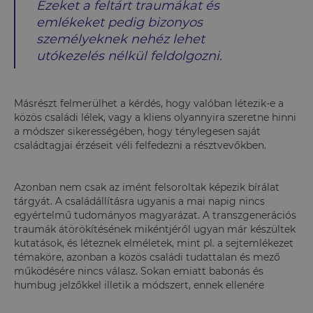
Ezeket a feltárt traumákat és
emlékeket pedig bizonyos
személyeknek nehéz lehet
utókezelés nélkül feldolgozni.
Másrészt felmerülhet a kérdés, hogy valóban létezik-e a
közös családi lélek, vagy a kliens olyannyira szeretne hinni
a módszer sikerességében, hogy ténylegesen saját
családtagjai érzéseit véli felfedezni a résztvevőkben.
Azonban nem csak az imént felsoroltak képezik bírálat
tárgyát. A családállításra ugyanis a mai napig nincs
egyértelmű tudományos magyarázat. A transzgenerációs
traumák átörökítésének mikéntjéről ugyan már készültek
kutatások, és léteznek elméletek, mint pl. a sejtemlékezet
témaköre, azonban a közös családi tudattalan és mező
működésére nincs válasz. Sokan emiatt babonás és
humbug jelzőkkel illetik a módszert, ennek ellenére