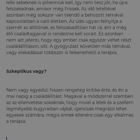
lelki sebeknek is pihenniük kell, így nem tesz jót, ha újra
felszakadnak, amikor még frissek. Az idő leteltével
azonban még sokszor van teendő a behozott témával
kapcsolatban a való életben. Az ülés ugyan felnyitja a
szemét az állítónak, és felszabadítóan hat rá, ám a még
élő családtagjaival is rendeznie kell sorait. Ez azonban
nem azt jelenti, hogy egy ember csak egyszer vehet részt
családállításon, sőt. A gyógyulást követően más témával,
vagy elakadással többször is felkereshető a terápia.
Szkeptikus vagy?
Nem vagy egyedül, hiszen rengeteg kritika érte, és éri a
mai napig a családállítást. Magával a módszerrel szemben
az az ellenvetése sokaknak, hogy mivel a lélek és a szellem
legmélyebb bugyraiban vájkál, igencsak megrázó lehet
egyesek számára, mégis ennek ellenére csak egy alkalmas
a terápia.