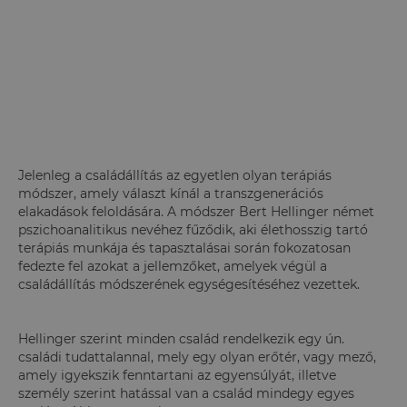
Jelenleg a családállítás az egyetlen olyan terápiás
módszer, amely választ kínál a transzgenerációs
elakadások feloldására. A módszer Bert Hellinger német
pszichoanalitikus nevéhez fűződik, aki élethosszig tartó
terápiás munkája és tapasztalásai során fokozatosan
fedezte fel azokat a jellemzőket, amelyek végül a
családállítás módszerének egységesítéséhez vezettek.
Hellinger szerint minden család rendelkezik egy ún.
családi tudattalannal, mely egy olyan erőtér, vagy mező,
amely igyekszik fenntartani az egyensúlyát, illetve
személy szerint hatással van a család mindegy egyes