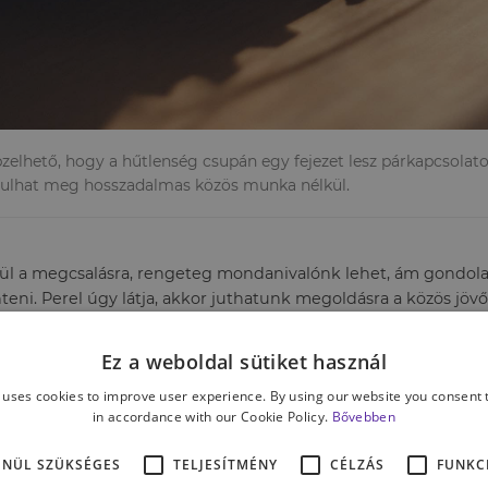
pzelhető, hogy a hűtlenség csupán egy fejezet lesz párkapcsola
sulhat meg hosszadalmas közös munka nélkül.
ül a megcsalásra, rengeteg mondanivalónk lehet, ám gondola
teni. Perel úgy látja, akkor juthatunk megoldásra a közös jövő
 tudjuk feltárni, hanem azt is megértjük,
Ez a weboldal sütiket használ
 uses cookies to improve user experience. By using our website you consent t
in accordance with our Cookie Policy.
Bővebben
ENÜL SZÜKSÉGES
TELJESÍTMÉNY
CÉLZÁS
FUNKC