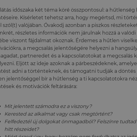
látás időszaka két téma köré összpontosul: a hűtlenség 
ntéseire. Kísérletet tehetsz arra, hogy megértsd, mi történ
l szól(t) valójában. Óvakodj azonban a piszkos részleteket
nkrét, részletes információk nem járulnak hozzá a valód
ébe viszont fájdalmat okoznak. Érdemes a hűtlen viselk
vációkra, a megcsalás jelentőségére helyezni a hangsúlyt
gadat, partneredet és a kapcsolatotokat a megcsalás
lyezni. Eljött az ideje azoknak a párbeszédeknek, amely
ntést adni a történteknek, és támogatni tudják a dönté
en jelentőséggel bír a hűtlenség a ti kapcsolatotokra n
ntések és motivációk feltárására:
Mit jelentett számodra ez a viszony?
Kerested az alkalmat vagy csak megtörtént?
Felfedeztél új dolgokat önmagadból? Felszínre tudtad
hitt részeidet?
Miért érzed úgy, hogy hozzám nem fordulhatsz az igén