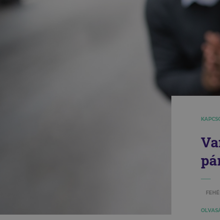
KAPCS
Va
pá
FEHÉ
OLVASÁ