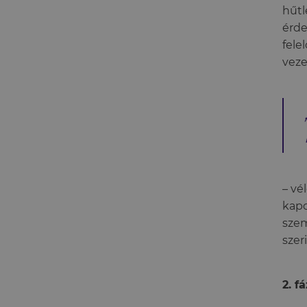
hűtl
érde
fele
veze
– vé
kapc
szem
szer
2. f