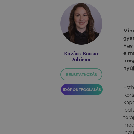
Min
gyan
Egy 
Kovács-Kacsur
e ma
Adrienn
meg
nyúj
BEMUTATKOZÁS
Esth
IDŐPONTFOGLALÁS
Kor
kapc
fogl
terá
megc
indu