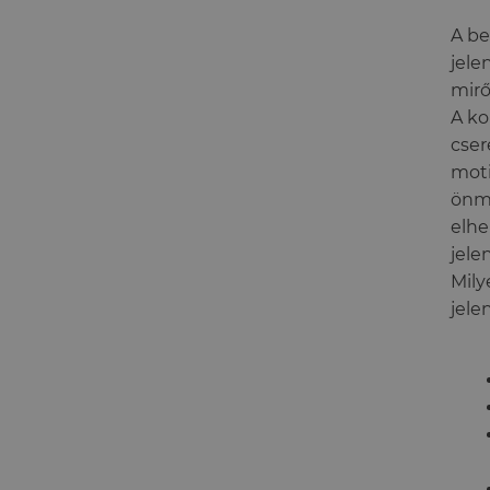
A be
jele
mirő
A ko
cser
moti
önma
elhe
jele
Mily
jele