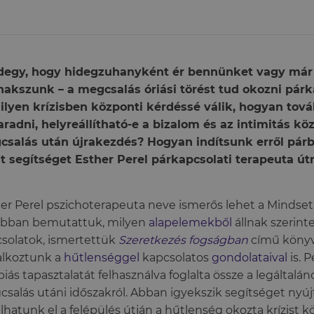
degy, hogy hidegzuhanyként ér bennünket vagy már
akszunk – a megcsalás óriási törést tud okozni pár
ilyen krízisben központi kérdéssé válik, hogyan tov
radni, helyreállítható-e a bizalom és az intimitás kö
csalás után újrakezdés? Hogyan indítsunk erről pár
t segítséget Esther Perel párkapcsolati terapeuta út
er Perel pszichoterapeuta neve ismerős lehet a Mindset 
ábban bemutattuk, milyen
alapelemekből
állnak szerint
solatok, ismertettük
Szeretkezés fogságban
című könyvé
alkoztunk a
hűtlenséggel
kapcsolatos
gondolataival
is. 
piás tapasztalatát felhasználva foglalta össze a legáltalá
salás utáni időszakról. Abban igyekszik segítséget nyúj
lhatunk el a felépülés útján a hűtlenség okozta krízist k