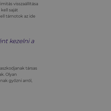
imitás visszaállítása
kell saját
ll tárnotok az ide
nt kezelni a
maszkodjanak társas
ak. Olyan
ak győzni arról,