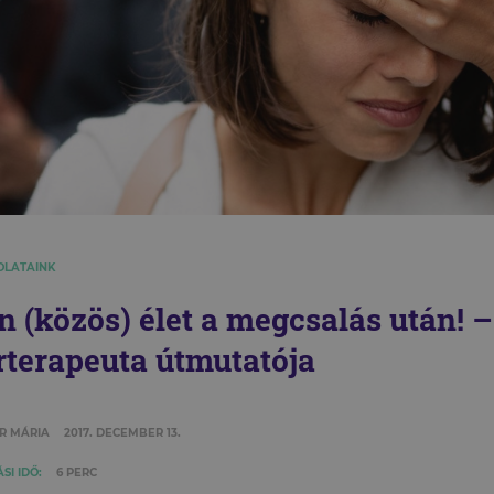
OLATAINK
n (közös) élet a megcsalás után! 
rterapeuta útmutatója
R MÁRIA
2017. DECEMBER 13.
SI IDŐ:
6 PERC