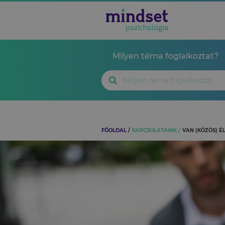
Milyen téma foglalkoztat?
FŐOLDAL
KAPCSOLATAINK
VAN (KÖZÖS) É