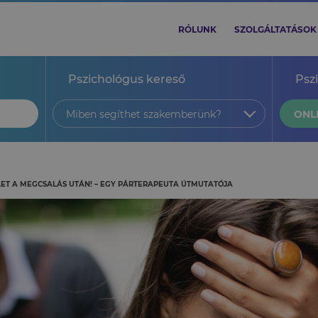
RÓLUNK
SZOLGÁLTATÁSOK
Pszichológus kereső
Psz
Miben segíthet szakemberünk?
ONL
LET A MEGCSALÁS UTÁN! – EGY PÁRTERAPEUTA ÚTMUTATÓJA