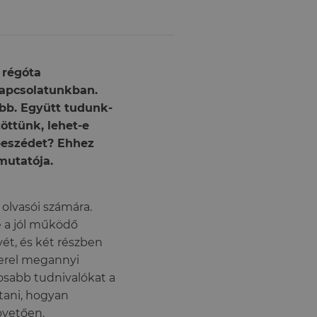
 régóta
kapcsolatunkban.
ább. Együtt tudunk-
zöttünk, lehet-e
beszédet? Ehhez
mutatója.
olvasói számára.
e a jól működő
t, és két részben
Perel megannyi
nosabb tudnivalókat a
tani, hogyan
övetően.