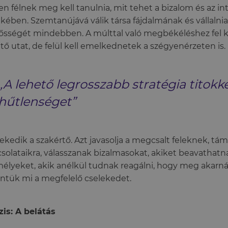
en félnek meg kell tanulnia, mit tehet a bizalom és az int
kében. Szemtanújává válik társa fájdalmának és vállalnia 
lősségét mindebben. A múlttal való megbékéléshez fel ke
tő utat, de felül kell emelkednetek a szégyenérzeten is.
„A lehető legrosszabb stratégia titokké
hűtlenséget”
lekedik a szakértő. Azt javasolja a megcsalt feleknek, tá
solataikra, válasszanak bizalmasokat, akiket beavathatn
élyeket, akik anélkül tudnak reagálni, hogy meg akarnán
intük mi a megfelelő cselekedet.
ázis: A belátás