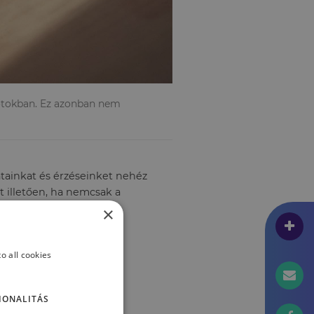
totokban. Ez azonban nem
tainkat és érzéseinket nehéz
t illetően, ha nemcsak a
×
o all cookies
IONALITÁS