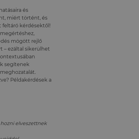
hatásaira és
t, miért történt, és
 feltáró kérdésektől!
i megértéshez,
edés mögött rejlő
 – ezáltal sikerülhet
 kontextusában
ek segítenek
s meghozatalát.
ézve? Példakérdések a
 hozni elveszettnek
yeiddel,