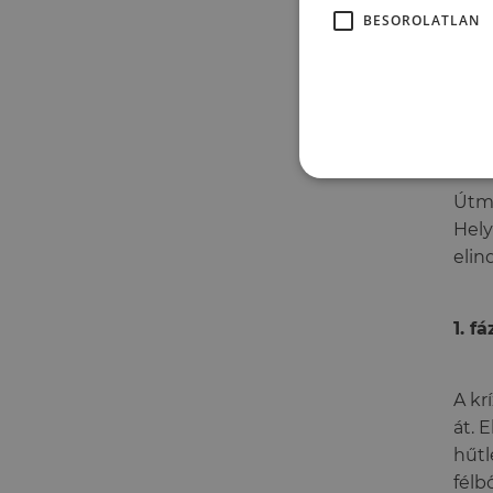
BESOROLATLAN
Útmu
Hely
elin
1. fá
A kr
át. 
hűtl
félb