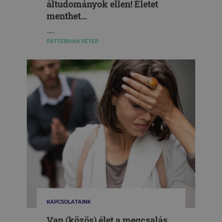
áltudományok ellen! Életet
menthet…
PATTERMAN PÉTER
KAPCSOLATAINK
Van (közös) élet a megcsalás