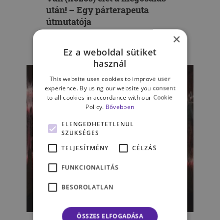
után! – Egy párterapeuta
útmutatója
×
FEHÉR MÁRIA
Ez a weboldal sütiket
használ
This website uses cookies to improve user
experience. By using our website you consent
to all cookies in accordance with our Cookie
Policy.
Bővebben
ELENGEDHETETLENÜL
SZÜKSÉGES
TELJESÍTMÉNY
CÉLZÁS
FUNKCIONALITÁS
BESOROLATLAN
Kérdezz, hogy emlékezzenek
ÖSSZES ELFOGADÁSA