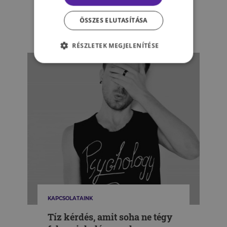
rád!
ÖSSZES ELUTASÍTÁSA
TÓTH NIKOLETT
RÉSZLETEK MEGJELENÍTÉSE
KAPCSOLATAINK
Tíz kérdés, amit soha ne tégy