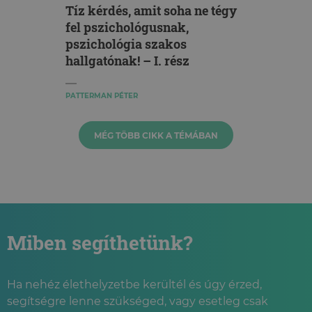
Tíz kérdés, amit soha ne tégy
fel pszichológusnak,
pszichológia szakos
hallgatónak! – I. rész
PATTERMAN PÉTER
MÉG TÖBB CIKK A TÉMÁBAN
Miben segíthetünk?
Ha nehéz élethelyzetbe kerültél és úgy érzed,
segítségre lenne szükséged, vagy esetleg csak