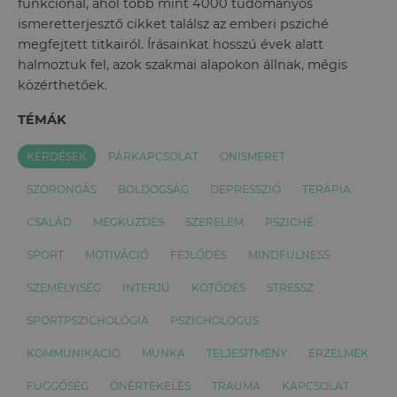
funkcionál, ahol több mint 4000 tudományos
ismeretterjesztő cikket találsz az emberi psziché
megfejtett titkairól. Írásainkat hosszú évek alatt
halmoztuk fel, azok szakmai alapokon állnak, mégis
közérthetőek.
TÉMÁK
KÉRDÉSEK
PÁRKAPCSOLAT
ÖNISMERET
SZORONGÁS
BOLDOGSÁG
DEPRESSZIÓ
TERÁPIA
CSALÁD
MEGKÜZDÉS
SZERELEM
PSZICHÉ
SPORT
MOTIVÁCIÓ
FEJLŐDÉS
MINDFULNESS
SZEMÉLYISÉG
INTERJÚ
KÖTŐDÉS
STRESSZ
SPORTPSZICHOLÓGIA
PSZICHOLÓGUS
KOMMUNIKÁCIÓ
MUNKA
TELJESÍTMÉNY
ÉRZELMEK
FÜGGŐSÉG
ÖNÉRTÉKELÉS
TRAUMA
KAPCSOLAT