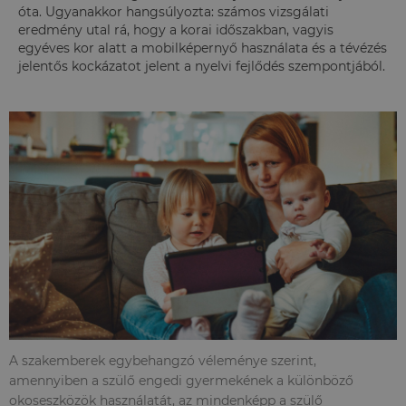
óta. Ugyanakkor hangsúlyozta: számos vizsgálati
eredmény utal rá, hogy a korai időszakban, vagyis
egyéves kor alatt a mobilképernyő használata és a tévézés
jelentős kockázatot jelent a nyelvi fejlődés szempontjából.
A szakemberek egybehangzó véleménye szerint,
amennyiben a szülő engedi gyermekének a különböző
okoseszközök használatát, az mindenképp a szülő