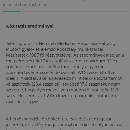
jelenlétében történjen.
A kutatás eredményei
Jelen kutatást a Nemzeti Média- és Hírközlési Hatóság
Műsorfigyelő- és elemző Főosztály munkatársai
készítettek, 1087 fő részvételével. Az eredmények alapján a
megkérdezettek 37,4 százaléka szerint maximum fél és
egy óra közötti az az időtartam, amely a gyermek
számára tévénézéssel/videózással/DVD-zéssel eltöltve
ideális. Akadtak, akik a kevesebb mint fél óra időtartamot
választották (26,4 százalék), továbbá 17,6 százalékuk nem
szeretné, hogy gyermeke ilyen módon töltsön időt. 15,8
százalék szerint az 1-2 óra közötti maximális időtartam
reálisan hangzik.
A hétköznap délelőttönkénti televíziózás nem igazán
jellemző, azaz elég magas arányban érkezett olyan válasz,