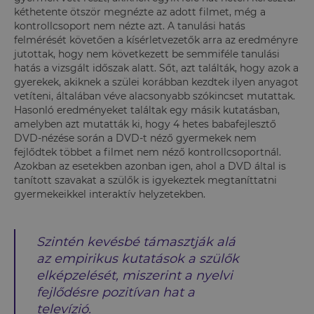
kéthetente ötször megnézte az adott filmet, még a
kontrollcsoport nem nézte azt. A tanulási hatás
felmérését követően a kísérletvezetők arra az eredményre
jutottak, hogy nem következett be semmiféle tanulási
hatás a vizsgált időszak alatt. Sőt, azt találták, hogy azok a
gyerekek, akiknek a szülei korábban kezdtek ilyen anyagot
vetíteni, általában véve alacsonyabb szókincset mutattak.
Hasonló eredményeket találtak egy másik kutatásban,
amelyben azt mutatták ki, hogy 4 hetes babafejlesztő
DVD-nézése során a DVD-t néző gyermekek nem
fejlődtek többet a filmet nem néző kontrollcsoportnál.
Azokban az esetekben azonban igen, ahol a DVD által is
tanított szavakat a szülők is igyekeztek megtaníttatni
gyermekeikkel interaktív helyzetekben.
Szintén kevésbé támasztják alá
az empirikus kutatások a szülők
elképzelését, miszerint a nyelvi
fejlődésre pozitívan hat a
televízió.