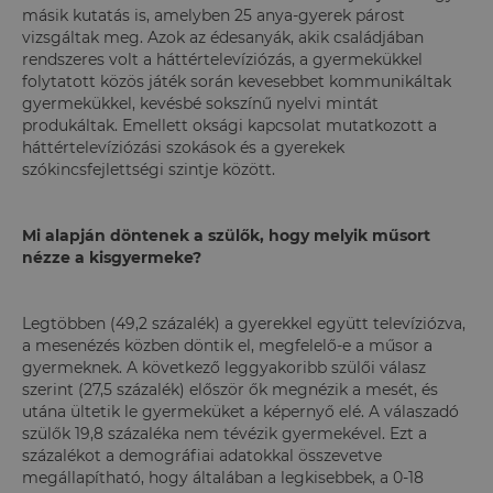
másik kutatás is, amelyben 25 anya-gyerek párost
vizsgáltak meg. Azok az édesanyák, akik családjában
rendszeres volt a háttértelevíziózás, a gyermekükkel
folytatott közös játék során kevesebbet kommunikáltak
gyermekükkel, kevésbé sokszínű nyelvi mintát
produkáltak. Emellett oksági kapcsolat mutatkozott a
háttértelevíziózási szokások és a gyerekek
szókincsfejlettségi szintje között.
Mi alapján döntenek a szülők, hogy melyik műsort
nézze a kisgyermeke?
Legtöbben (49,2 százalék) a gyerekkel együtt televíziózva,
a mesenézés közben döntik el, megfelelő-e a műsor a
gyermeknek. A következő leggyakoribb szülői válasz
szerint (27,5 százalék) először ők megnézik a mesét, és
utána ültetik le gyermeküket a képernyő elé. A válaszadó
szülők 19,8 százaléka nem tévézik gyermekével. Ezt a
százalékot a demográfiai adatokkal összevetve
megállapítható, hogy általában a legkisebbek, a 0-18