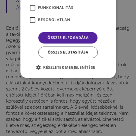
különböző képernyők előtti
időtöltést.
FUNKCIONALITÁS
BESOROLATLAN
Ez alól kivételt képezhet a videócsetelés, hiszen manapság
a távol élő rokonokkal ez lehet a kapcsolattartás
ÖSSZES ELFOGADÁSA
legegyszerűbb módja egy kisgyermek számára is.
Azoknak a szülőknek, akik 18 és 24 hónap közötti
ÖSSZES ELUTASÍTÁSA
gyermeküket szeretnék bevezetni a digitális média
világába, javasolt minél igényesebb programokat,
műsorokat megismertetniük gyermekükkel. Emellett ők
RÉSZLETEK MEGJELENÍTÉSE
is hangsúlyozzák, hogy ezek az első tapasztalatok
mindenképp a szülővel együtt érjék a legkisebbeket, hogy
a látottakat könnyedebben fel tudják dolgozni. Javaslatuk
szerint 2 és 5 év közötti gyermekek képernyő előtt
eltöltött idejét 1 órában kell maximalizálni, és ezen
korosztály esetében is fontos, hogy együtt nézzék a
szülővel az adott tartalmakat. A 6 évnél idősebbeknél is
fontos a következetesség a használat idejét tekintve. Nem
szabad, hogy a fizikai aktivitástól, az alvástól, pihenéstől,
illetve más, az egészség érdekében elengedhetetlen
tényezőtől vegye el az időt a médiahasználat.