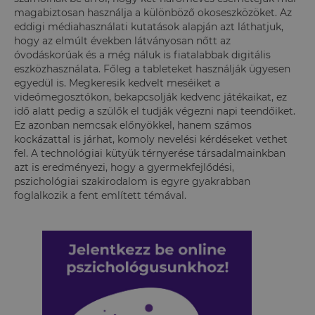
magabiztosan használja a különböző okoseszközöket. Az
eddigi médiahasználati kutatások alapján azt láthatjuk,
hogy az elmúlt években látványosan nőtt az
óvodáskorúak és a még náluk is fiatalabbak digitális
eszközhasználata. Főleg a tableteket használják ügyesen
egyedül is. Megkeresik kedvelt meséiket a
videómegosztókon, bekapcsolják kedvenc játékaikat, ez
idő alatt pedig a szülők el tudják végezni napi teendőiket.
Ez azonban nemcsak előnyökkel, hanem számos
kockázattal is járhat, komoly nevelési kérdéseket vethet
fel. A technológiai kütyük térnyerése társadalmainkban
azt is eredményezi, hogy a gyermekfejlődési,
pszichológiai szakirodalom is egyre gyakrabban
foglalkozik a fent említett témával.