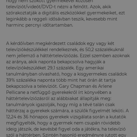
hogy nem szokott gyermekével közösen
televíziót/videót/DVD-t nézni a felnőtt. Azok, akik
szórakoztatják a digitális eszközökkel gyermekeiket, ezt
leginkább a reggeli idősávban teszik, kevesebb mint
harminc percnyi időtartamban.
A kérdőívben megkérdezett családok egy vagy két
televíziókészülékkel rendelkeznek, és 50,2 százalékuknál
nem jellemző a háttértelevíziózás. Ezzel szemben azoknak
az aránya, akik naponta bekapcsolva hagyják a
televíziókészüléket 29,1 százalék. Egy amerikai
tanulmányban olvasható, hogy a kisgyermekes családok
39% százaléka naponta több mint hat órán át tartja
bekapcsolva a televíziót. Gary Chapman és Arlene
Pellicane a netfüggő gyerekekről írt könyvében a
háttértelevíziózásról az alábbiakat állapítják meg:
tanulmányok igazolják, hogy míg a tévé talán csak
háttérzaj a gyerekek számára, a szülők figyelmét leköti. A
12,24 és 36 hónapos gyerekek vizsgálata során a kutatók
megfigyelték, hogy a gyermek nem csupán rövidebb
ideig játszik, de kevésbé figyel oda a játékra, ha televízió
szól a háttérben. Szintén hasonló eredményre jutott egy