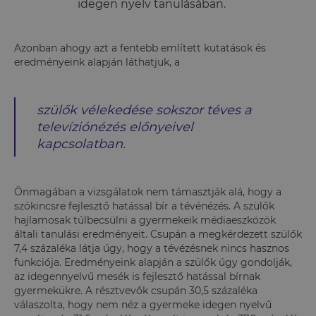
idegen nyelv tanulásában.
Azonban ahogy azt a fentebb említett kutatások és
eredményeink alapján láthatjuk, a
szülők vélekedése sokszor téves a
televíziónézés előnyeivel
kapcsolatban.
Önmagában a vizsgálatok nem támasztják alá, hogy a
szókincsre fejlesztő hatással bír a tévénézés. A szülők
hajlamosak túlbecsülni a gyermekeik médiaeszközök
általi tanulási eredményeit. Csupán a megkérdezett szülők
7,4 százaléka látja úgy, hogy a tévézésnek nincs hasznos
funkciója. Eredményeink alapján a szülők úgy gondolják,
az idegennyelvű mesék is fejlesztő hatással bírnak
gyermekükre. A résztvevők csupán 30,5 százaléka
válaszolta, hogy nem néz a gyermeke idegen nyelvű