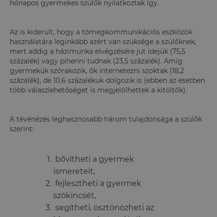
hónapos gyermekes szülők nyilatkoztak így.
Az is kiderült, hogy a tömegkommunikációs eszközök
használatára leginkább azért van szüksége a szülőknek,
mert addig a házimunka elvégzésére jut idejük (75,5
százalék) vagy pihenni tudnak (23,5 százalék). Amíg
gyermekük szórakozik, ők internetezni szoktak (18,2
százalék), de 10,6 százalékuk dolgozik is (ebben az esetben
több válaszlehetőséget is megjelölhettek a kitöltők).
A tévénézés leghasznosabb három tulajdonsága a szülők
szerint:
bővítheti a gyermek
ismereteit,
fejlesztheti a gyermek
szókincsét,
segítheti, ösztönözheti az