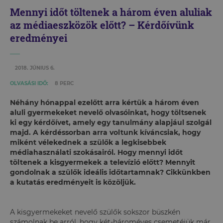
Mennyi időt töltenek a három éven aluliak
az médiaeszközök előtt? – Kérdőívünk
eredményei
2018. JÚNIUS 6.
OLVASÁSI IDŐ:
8 PERC
Néhány hónappal ezelőtt arra kértük a három éven
aluli gyermekeket nevelő olvasóinkat, hogy töltsenek
ki egy kérdőívet, amely egy tanulmány alapjául szolgál
majd. A kérdéssorban arra voltunk kíváncsiak, hogy
miként vélekednek a szülők a legkisebbek
médiahasználati szokásairól. Hogy mennyi időt
töltenek a kisgyermekek a televízió előtt? Mennyit
gondolnak a szülők ideális időtartamnak? Cikkünkben
a kutatás eredményeit is közöljük.
A kisgyermekeket nevelő szülők sokszor büszkén
számolnak be arról, hogy két-hároméves csemetéjük már