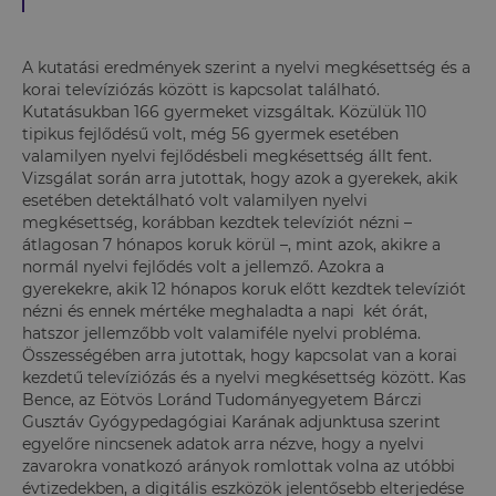
A kutatási eredmények szerint a nyelvi megkésettség és a
korai televíziózás között is kapcsolat található.
Kutatásukban 166 gyermeket vizsgáltak. Közülük 110
tipikus fejlődésű volt, még 56 gyermek esetében
valamilyen nyelvi fejlődésbeli megkésettség állt fent.
Vizsgálat során arra jutottak, hogy azok a gyerekek, akik
esetében detektálható volt valamilyen nyelvi
megkésettség, korábban kezdtek televíziót nézni –
átlagosan 7 hónapos koruk körül –, mint azok, akikre a
normál nyelvi fejlődés volt a jellemző. Azokra a
gyerekekre, akik 12 hónapos koruk előtt kezdtek televíziót
nézni és ennek mértéke meghaladta a napi két órát,
hatszor jellemzőbb volt valamiféle nyelvi probléma.
Összességében arra jutottak, hogy kapcsolat van a korai
kezdetű televíziózás és a nyelvi megkésettség között. Kas
Bence, az Eötvös Loránd Tudományegyetem Bárczi
Gusztáv Gyógypedagógiai Karának adjunktusa szerint
egyelőre nincsenek adatok arra nézve, hogy a nyelvi
zavarokra vonatkozó arányok romlottak volna az utóbbi
évtizedekben, a digitális eszközök jelentősebb elterjedése