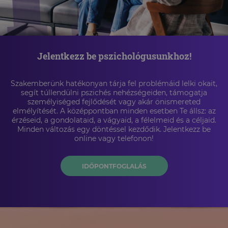
Jelentkezz be pszichológusunkhoz!
Szakemberünk hatékonyan tárja fel problémáid lelki okait,
segít túllendülni pszichés nehézségeiden, támogatja
személyiséged fejlődését vagy akár önismereted
elmélyítését. A középpontban minden esetben Te állsz: az
érzéseid, a gondolataid, a vágyaid, a félelmeid és a céljaid.
Minden változás egy döntéssel kezdődik. Jelentkezz be
online vagy telefonon!
IDŐPONTFOGLALÁS