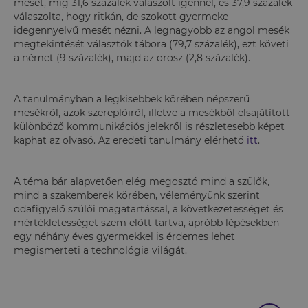
mesét, míg 31,6 százalék válaszolt igennel, és 37,9 százalék
válaszolta, hogy ritkán, de szokott gyermeke
idegennyelvű mesét nézni. A legnagyobb az angol mesék
megtekintését választók tábora (79,7 százalék), ezt követi
a német (9 százalék), majd az orosz (2,8 százalék).
A tanulmányban a legkisebbek körében népszerű
mesékről, azok szereplőiről, illetve a mesékből elsajátított
különböző kommunikációs jelekről is részletesebb képet
kaphat az olvasó. Az eredeti tanulmány elérhető
itt
.
A téma bár alapvetően elég megosztó mind a szülők,
mind a szakemberek körében, véleményünk szerint
odafigyelő szülői magatartással, a következetességet és
mértékletességet szem előtt tartva, apróbb lépésekben
egy néhány éves gyermekkel is érdemes lehet
megismerteti a technológia világát.