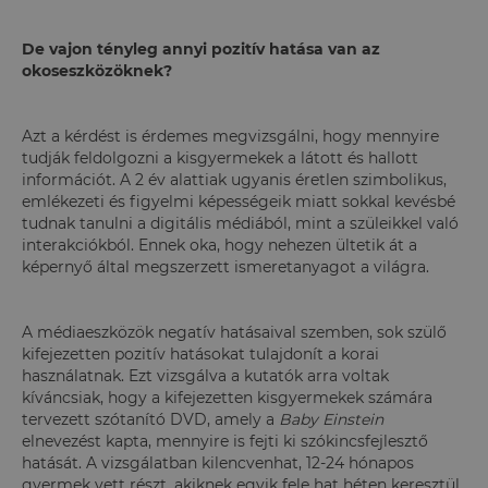
De vajon tényleg annyi pozitív hatása van az
okoseszközöknek?
Azt a kérdést is érdemes megvizsgálni, hogy mennyire
tudják feldolgozni a kisgyermekek a látott és hallott
információt. A 2 év alattiak ugyanis éretlen szimbolikus,
emlékezeti és figyelmi képességeik miatt sokkal kevésbé
tudnak tanulni a digitális médiából, mint a szüleikkel való
interakciókból. Ennek oka, hogy nehezen ültetik át a
képernyő által megszerzett ismeretanyagot a világra.
A médiaeszközök negatív hatásaival szemben, sok szülő
kifejezetten pozitív hatásokat tulajdonít a korai
használatnak. Ezt vizsgálva a kutatók arra voltak
kíváncsiak, hogy a kifejezetten kisgyermekek számára
tervezett szótanító DVD, amely a
Baby Einstein
elnevezést kapta, mennyire is fejti ki szókincsfejlesztő
hatását. A vizsgálatban kilencvenhat, 12-24 hónapos
gyermek vett részt, akiknek egyik fele hat héten keresztül