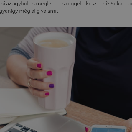
lni az ágyból és meglepetés reggelit készíteni? Sokat t
gyanígy még alig valamit.