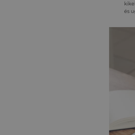
kike
és u