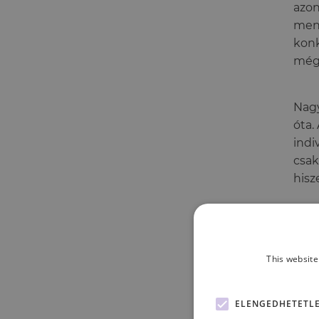
azon
ment
konk
még 
Nagy
óta.
indi
csak
hisz
This website
Hisz
zava
ELENGEDHETETL