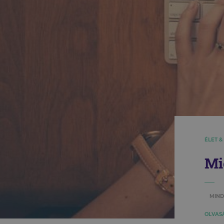
ÉLET &
Mi
MIND
OLVASÁ