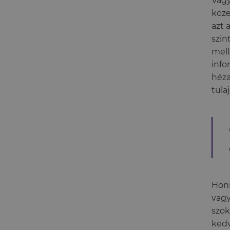
Vagy
köze
azt 
szin
mell
info
héza
tula
Honn
vagy
szok
kedv