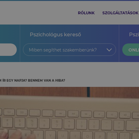
RÓLUNK
SZOLGÁLTATÁSOK
Pszichológus kereső
Psz
Miben segíthet szakemberünk?
ONL
M ÍR EGY NAPJA? BENNEM VAN A HIBA?