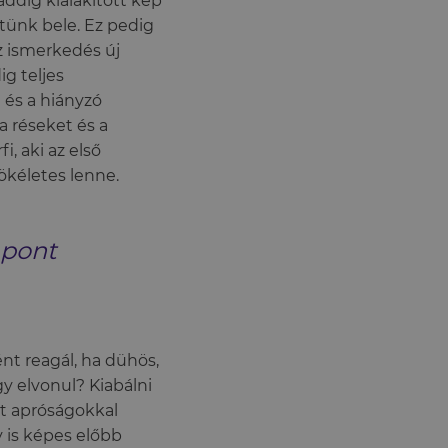
dig kialakított kép
ttünk bele. Ez pedig
az ismerkedés új
g teljes
 és a hiányzó
a réseket és a
, aki az első
ökéletes lenne.
 pont
nt reagál, ha dühös,
y elvonul? Kiabálni
et apróságokkal
 is képes előbb