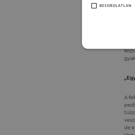
az a
BESOROLATLAN
mara
Mind
nyit
egym
lesz
gyak
„Egy
A
fel
pedi
túlz
vesz
de e