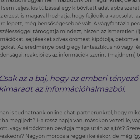
is hazudni ugyan nem hazudunk önmagunknak, de az ad
l sem teljes, kis túlzással egy kibővített adatlapba szere
az érzést is magával hozhatja, hogy fejlődik a kapcsolat, 
tre lépett, még bensőségesebbé vált. A vágyfantázia pedi
szélességgel támogatja mindezt, hiszen az ismeretlen (!)
rmációkat, sejtéseket szíves örömest kipótolja, betömve 
gokat. Az eredménye pedig egy fantasztikus nő vagy férfi
jdonságai, reakciói és az információk szerint (majdnem) t
Csak az a baj, hogy az emberi tényező
kimaradt az információhalmazból.
an is tudhatnánk online chat-partnerünkről, hogy miké
 ha megijedt? Ha rossz napja van, másokon vezeti le, vag
ott, vagy sértődötten bevágja maga után az ajtót? Szer
eskedni? Nagyon morcos a reggeli keléskor, de még így