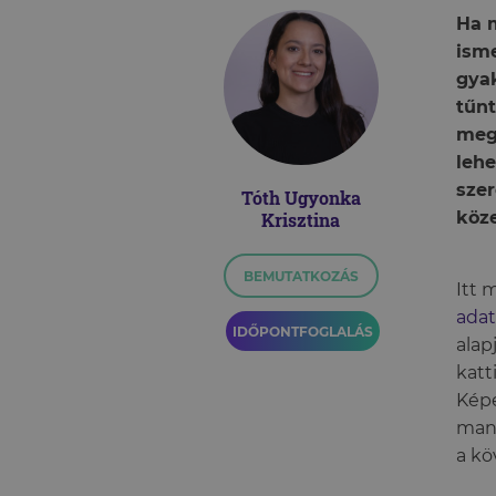
Ha m
isme
gyak
tűnt
mega
lehe
sze
Tóth Ugyonka
köze
Krisztina
BEMUTATKOZÁS
Itt 
adat
IDŐPONTFOGLALÁS
alap
katt
Képe
mani
a kö