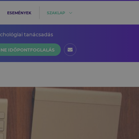
ESEMÉNYEK
SZAKLAP
ichológiai tanácsadás
INE IDŐPONTFOGLALÁS