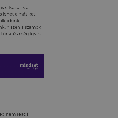
 is érkezünk a
s lehet a másikat,
dolkodunk,
nk, hiszen a számok
ttünk, és még így is
leg nem reagál