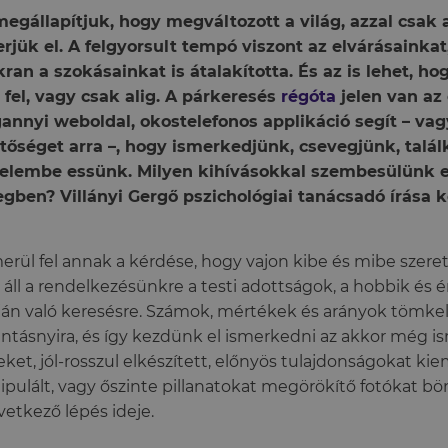
egállapítjuk, hogy megváltozott a világ, azzal csak 
rjük el. A felgyorsult tempó viszont az elvárásainka
ran a szokásainkat is átalakította. És az is lehet, h
 fel, vagy csak alig. A párkeresés
régóta
jelen van az 
nnyi weboldal, okostelefonos applikáció segít – va
tőséget arra –, hogy ismerkedjünk, csevegjünk, talá
relembe essünk. Milyen kihívásokkal szembesülünk 
gben? Villányi Gergő pszichológiai tanácsadó írása k
merül fel annak a kérdése, hogy vajon kibe és mibe sze
áll a rendelkezésünkre a testi adottságok, a hobbik és 
ján való keresésre. Számok, mértékek és arányok tömke
intásnyira, és így kezdünk el ismerkedni az akkor még i
ket, jól-rosszul elkészített, előnyös tulajdonságokat ki
pulált, vagy őszinte pillanatokat megörökítő fotókat b
vetkező lépés ideje.