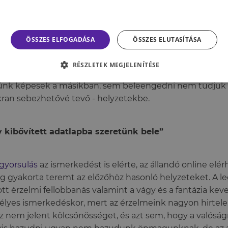
 képességünk, ahol az érzelmeinkkel – és önmagunkkal
dni, ha pedig szükséges, akkor megküzdeni is.
ÖSSZES ELFOGADÁSA
ÖSSZES ELUTASÍTÁSA
ez az online térben felbomlik, lazább önhatárok által kö
ottságot mutat a jelenlétünk, majd kialakul a kettő talál
RÉSZLETEK MEGJELENÍTÉSE
ást méregető, méricskélő készenléti állapot, amiben 
ünk képesek a másikban, sem beleengedni nem tudjuk
ran sebezhetővé tevő - helyzetekbe.
 kibővített adatlapba szeretünk bele”
gyorsulás
az ismerkedést is elérte, az állandó online elér
g gyakorta teremt az előzőhöz hasonló helyzeteket. A l
ott érzelmi fellobbanás valamint a vágy és a fantázia keve
élyes ismerkedéskor, mert az érzelmeink nagyon hirtele
z nem jelent kölcsönösséget, és azt sem, hogy a valóságr