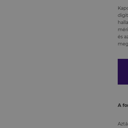
Kapc
digi
hall
méri
és a
megm
A f
Aztá