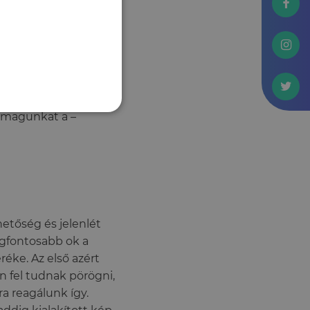
 – egyedül tudunk
zelséget,
kozásánál egy olyan
sem bízni nem
 magunkat a –
hetőség és jelenlét
egfontosabb ok a
réke. Az első azért
n fel tudnak pörögni,
a reagálunk így.