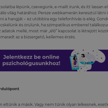
solatba lépünk, csevegünk, e-mailt írunk, és itt lassan el
tális világ határához. Persze webkamerán keresztül látni i
ani a hangját –
ez utóbbira egy telefonhívás is elég. Gon
cskélünk és örülünk, ha szimpatikus emberrel találkozu
z adatok mellé, most már „élő” kapcsolat is létrejött közö
aradt az a bizsergető, kellemes érzés.
ordulópont
n eltűnik a másik. Vagy nem tűnik olyan lelkesnek, eset