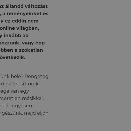
az állandó változást
t, a reményeinket és
ogy ez eddig nem
online világban,
gy inkább ad
lkozzunk, vagy épp
ebben a szokatlan
övetkezik.
retünk bele? Rengeteg
érdeklődési körök
lege van egy
smeretlen másikkal.
emelő, ügyesen
öngészünk, majd eljön