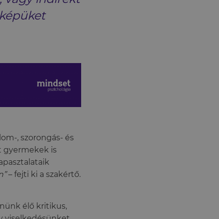
nképüket
lom-, szorongás- és
lt gyermekek is
apasztalataik
n”
– fejti ki a szakértő.
nünk élő kritikus,
y viselkedésünket