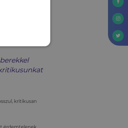
n működik. Ilyenkor a
ő tetten. Ha a
kban, akár
ogy teljesen
s torkollhat.
berekkel
kritikusunkat
sszul, kritikusan
nt érdemtelenek,