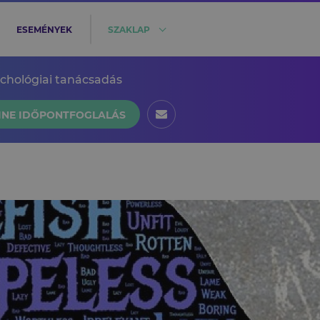
ESEMÉNYEK
SZAKLAP
ichológiai tanácsadás
INE IDŐPONTFOGLALÁS