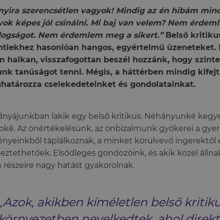
nyira szerencsétlen vagyok! Mindig az én hibám mi
ok képes jól csinálni. Mi baj van velem? Nem érde
dogságot. Nem érdemlem meg a sikert.”
Belső kritik
ntiekhez hasonlóan hangos, egyértelmű üzeneteket. 
n halkan, visszafogottan beszél hozzánk, hogy szinte
nk tanúságot tenni. Mégis, a háttérben mindig kifejti
határozza cselekedeteinket és gondolatainkat.
nyájunkban lakik egy belső kritikus. Néhányunké kegy
ké. Az önértékelésünk, az önbizalmunk gyökerei a gye
nyeinkből táplálkoznak, a minket körülvevő ingerektől 
eztethetőek. Elsődleges gondozóink, és akik közel álln
 részeire nagy hatást gyakorolnak.
„Azok, akikben kíméletlen belső kritiku
környezetben nevelkedtek, ahol direkt,