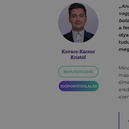
„An
vagy
bol
a fe
olya
tudu
meg
Kovács-Kacsur
Kristóf
Mind
BEMUTATKOZÁS
máso
élmé
IDŐPONTFOGLALÁS
ered
ezen