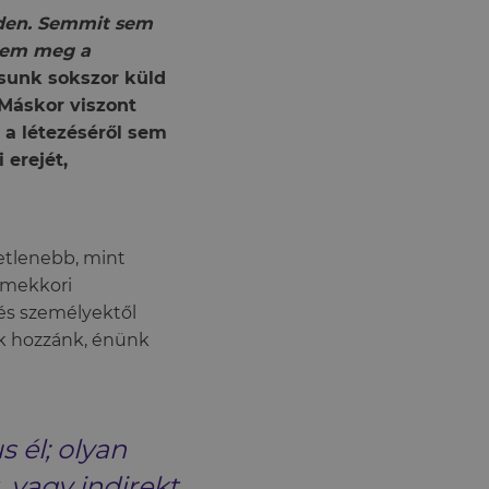
nden. Semmit sem
mlem meg a
usunk sokszor küld
Máskor viszont
 a létezéséről sem
 erejét,
etlenebb, mint
rmekkori
és személyektől
ak hozzánk, énünk
s él; olyan
 vagy indirekt