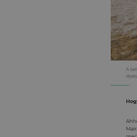
A be
lépés
Hog
Ahho
Mair
mec