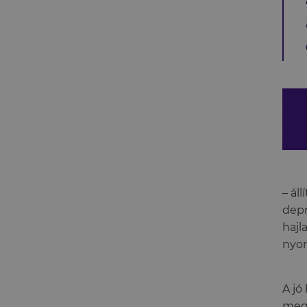
– áll
depr
hajl
nyo
A jó
megt