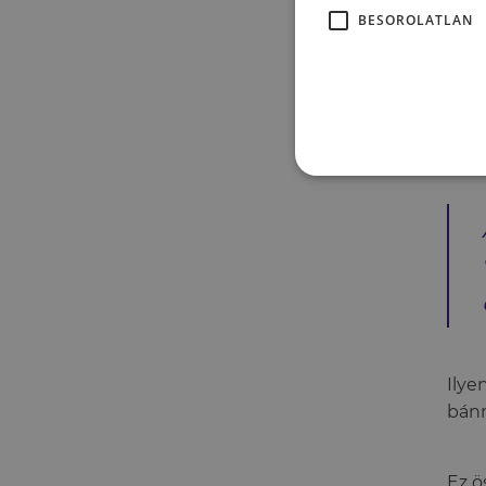
BESOROLATLAN
Az i
kife
krit
depr
érth
Ilye
bánn
Ez ö