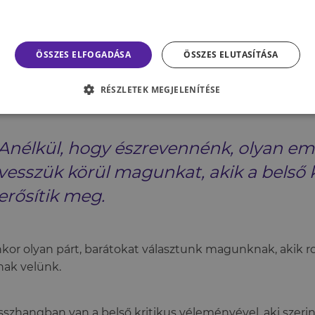
s lehetséges, hogy a belső kritikusunk a tudatalattinkba
jezett gondolatok helyett a belső működésünkben érhet
ÖSSZES ELFOGADÁSA
ÖSSZES ELUTASÍTÁSA
ikus felfedezetlenül, kezeletlenül működik a tudatalattin
essziótól vagy szorongástól is szenvedhetünk anélkül, h
RÉSZLETEK MEGJELENÍTÉSE
etnénk annak okát. Ez akár saját magunk szabotálásába i
Anélkül, hogy észrevennénk, olyan em
vesszük körül magunkat, akik a belső 
erősítik meg.
nkor olyan párt, barátokat választunk magunknak, akik ro
ak velünk.
sszhangban van a belső kritikus véleményével, aki szeri