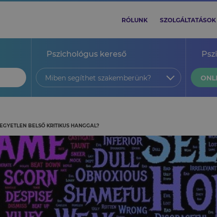
RÓLUNK
SZOLGÁLTATÁSOK
Pszichológus kereső
Psz
Miben segíthet szakemberünk?
ONL
KEGYETLEN BELSŐ KRITIKUS HANGGAL?