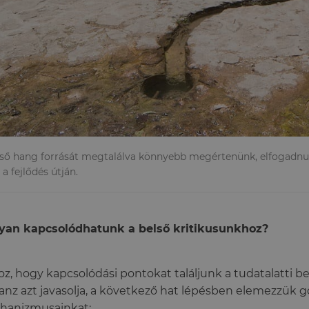
lső hang forrását megtalálva könnyebb megértenünk, elfogadnu
 a fejlődés útján.
yan kapcsolódhatunk a belső kritikusunkhoz?
z, hogy kapcsolódási pontokat találjunk a tudatalatti bel
anz azt javasolja, a következő hat lépésben elemezzük 
hanizmusainkat: