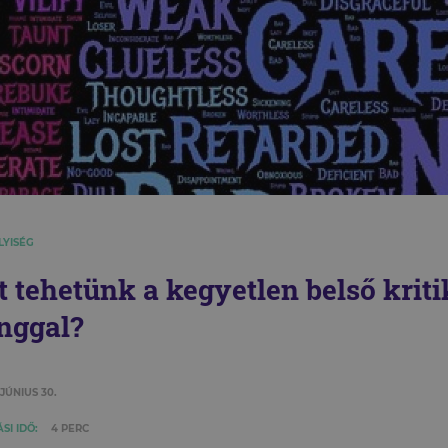
LYISÉG
t tehetünk a kegyetlen belső krit
nggal?
 JÚNIUS 30.
SI IDŐ:
4 PERC