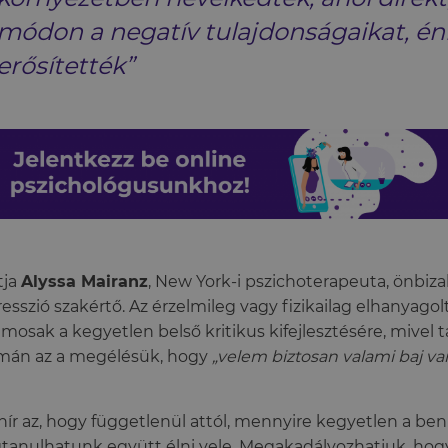
módon a negatív tulajdonságaikat, é
erősítették”
ítja
Alyssa Mairanz
, New York-i pszichoterapeuta, önbiza
esszió szakértő. Az érzelmileg vagy fizikailag elhanyago
amosak a kegyetlen belső kritikus kifejlesztésére, mivel t
mán az a megélésük, hogy
„velem biztosan valami baj va
 hír az, hogy függetlenül attól, mennyire kegyetlen a ben
anulhatunk együtt élni vele. Megakadályozhatjuk, hog