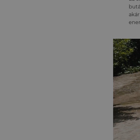
butá
akár
ener