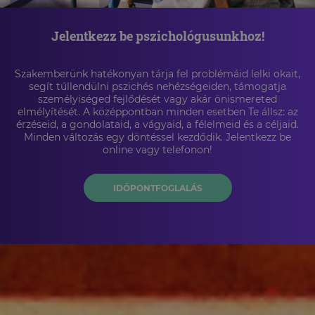
Jelentkezz be pszichológusunkhoz!
Szakemberünk hatékonyan tárja fel problémáid lelki okait,
segít túllendülni pszichés nehézségeiden, támogatja
személyiséged fejlődését vagy akár önismereted
elmélyítését. A középpontban minden esetben Te állsz: az
érzéseid, a gondolataid, a vágyaid, a félelmeid és a céljaid.
Minden változás egy döntéssel kezdődik. Jelentkezz be
online vagy telefonon!
IDŐPONTFOGLALÁS