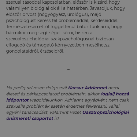
szexualitásoddal kapcsolatban, először is kizárd, hogy
valamilyen biológiai ok áll a háttérben. Javasoljuk, hogy
először orvost (nőgyógyász, urológus), majd
pszichológust keress fel problémáddal, kérdéseiddel.
Természetesen ettől függetlenül bátorítunk arra, hogy
bármikor merj segítséget kérni, hiszen a
szexuálpszichológiai szakpszichológusnál biztosan
elfogadó és támogató környezetben mesélhetsz
gondolataidról, érzéseidről.
•••
Ha pedig szívesen dolgoznál
Kacsur Adriennel
nemi
életed és párkapcsolatod problémáin, akkor
f
oglalj hozzá
időpontot
weboldalunkon. Adriennt egyébként nem csak
szexuális problémák esetén érdemes felkeresni, vállal
egyéni tanácsadást, valamint vezet
Gasztropszichológiai
önismereti csoportot
is!