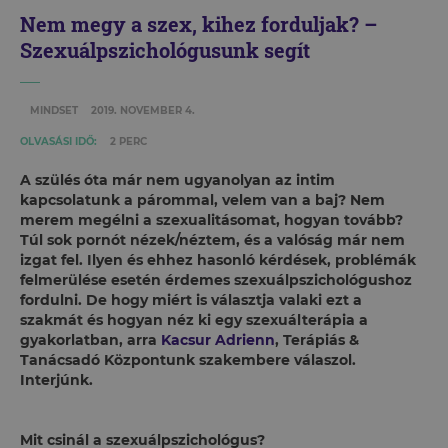
Nem megy a szex, kihez forduljak? –
Szexuálpszichológusunk segít
MINDSET
2019. NOVEMBER 4.
OLVASÁSI IDŐ:
2 PERC
A szülés óta már nem ugyanolyan az intim
kapcsolatunk a párommal, velem van a baj? Nem
merem megélni a szexualitásomat, hogyan tovább?
Túl sok pornót nézek/néztem, és a valóság már nem
izgat fel. Ilyen és ehhez hasonló kérdések, problémák
felmerülése esetén érdemes szexuálpszichológushoz
fordulni. De hogy miért is választja valaki ezt a
szakmát és hogyan néz ki egy szexuálterápia a
gyakorlatban, arra
Kacsur Adrienn
, Terápiás &
Tanácsadó Központunk szakembere válaszol.
Interjúnk.
Mit csinál a szexuálpszichológus?