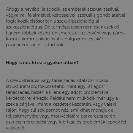
Ahogy a nevéből is adódik, az emberek szexualitásával,
vágyaival, félelmeivel, kérdéseivel, szexuális gondolataival
foglalkozik elsősorban a szexuálpszichológiai
szakpszichológus. De természetesen nem csak ezekkel,
hanem többek között önismerettel, az egyéni vagy párok
közötti kommunikációval is dolgozunk, és akár
pszichoedukációt is tartunk.
Hogy is néz ki ez a gyakorlatban?
A szexuálterápia vagy tanácsadás általában sokkal
strukturáltabb, fókuszáltabb, mint egy „átlagos”
tanácsadás, hiszen a kliens egy adott problémával,
kérdéskörrel érkezik. Például nem működik már úgy a
szex a párjával, mint a kezdetek kezdetén, vagy valaki
rájön, hogy túl sok pornót néz, ami kihat mondjuk a
teljesítményére vagy motivációjára párkeresés terén,
esetleg merevedési vagy lubrikációs problémák lépnek fel
valakinél.