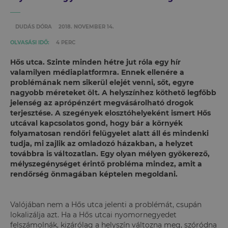
DUDÁS DÓRA
2018. NOVEMBER 14.
OLVASÁSI IDŐ:
4 PERC
Hős utca. Szinte minden hétre jut róla egy hír
valamilyen médiaplatformra. Ennek ellenére a
problémának nem sikerül elejét venni, sőt, egyre
nagyobb méreteket ölt. A helyszínhez köthető legfőbb
jelenség az aprópénzért megvásárolható drogok
terjesztése. A szegények elosztóhelyeként ismert Hős
utcával kapcsolatos gond, hogy bár a környék
folyamatosan rendőri felügyelet alatt áll és mindenki
tudja, mi zajlik az omladozó házakban, a helyzet
továbbra is változatlan. Egy olyan mélyen gyökerező,
mélyszegénységet érintő probléma mindez, amit a
rendőrség önmagában képtelen megoldani.
Valójában nem a Hős utca jelenti a problémát, csupán
lokalizálja azt. Ha a Hős utcai nyomornegyedet
felszámolnák, kizárólag a helyszín változna meg, szóródna