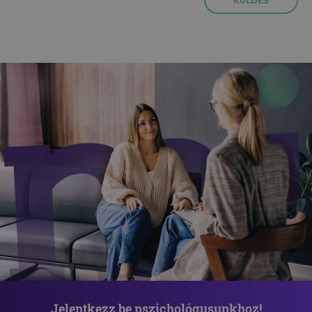
KÜLDÉS
Jelentkezz be pszichológusunkhoz!