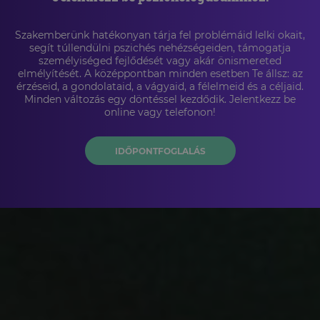
Szakemberünk hatékonyan tárja fel problémáid lelki okait,
segít túllendülni pszichés nehézségeiden, támogatja
személyiséged fejlődését vagy akár önismereted
elmélyítését. A középpontban minden esetben Te állsz: az
érzéseid, a gondolataid, a vágyaid, a félelmeid és a céljaid.
Minden változás egy döntéssel kezdődik. Jelentkezz be
online vagy telefonon!
IDŐPONTFOGLALÁS