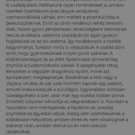
ki családjukból. Hallhatunk olyan történeteket is, amikor
tizenkét-tizenhárom éves lányok rendszeres
szerhasználókká válnak, ami mellett a prostitúcióba is
belecsúszhatnak. Erről az útról rendkívül nehéz leterelni
őket, hiszen gyors pénzkereseti lehetőségként tekintenek
testük árulására, valamint családjuk női ágán gyakori
foglalkozás ez az ősi szakma. Így továbbviszik a családi
hagyományt. Sokszor nincs is választásuk. A család dönt
arról, hogy gyermeküknek milyen jövőt szánnak. A
kilátástalanságot és az átélt fájdalmakat átmenetileg
enyhítik a tudatmódosító szerek. A szegényebb réteg
kénytelen a vegyszer drogokhoz nyúlni, mivel azt
aprópénzért megkaphatják. Besétálnak a Hős vagy a
Vágány utcába, és pár száz forintért kapnak egy pakkot,
amivel órákra kizárják a külvilágot. Ugyanakkor könnyen
túladagolható a szer, akár már egy slukkal többet szívva.
Emellett súlyosan károsítja az idegrendszert is. Azonban a
használók nem mérlegelnek, a fájdalom és üresség
enyhítése az egyedüli céljuk. Addig sem szembesülnek a
kilátástalan helyzettel, amiben élnek és nem sóvárognak a
szeretet után, amiben életük során nem sokszor
részesültek.