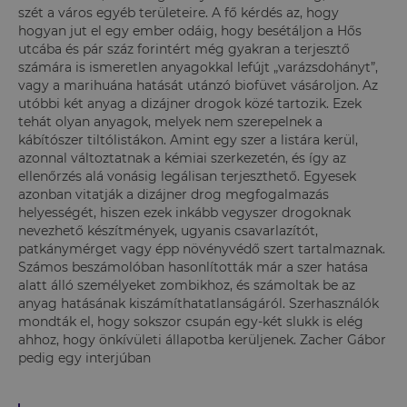
szét a város egyéb területeire. A fő kérdés az, hogy
hogyan jut el egy ember odáig, hogy besétáljon a Hős
utcába és pár száz forintért még gyakran a terjesztő
számára is ismeretlen anyagokkal lefújt „varázsdohányt”,
vagy a marihuána hatását utánzó biofüvet vásároljon. Az
utóbbi két anyag a dizájner drogok közé tartozik. Ezek
tehát olyan anyagok, melyek nem szerepelnek a
kábítószer tiltólistákon. Amint egy szer a listára kerül,
azonnal változtatnak a kémiai szerkezetén, és így az
ellenőrzés alá vonásig legálisan terjeszthető. Egyesek
azonban vitatják a dizájner drog megfogalmazás
helyességét, hiszen ezek inkább vegyszer drogoknak
nevezhető készítmények, ugyanis csavarlazítót,
patkánymérget vagy épp növényvédő szert tartalmaznak.
Számos beszámolóban hasonlították már a szer hatása
alatt álló személyeket zombikhoz, és számoltak be az
anyag hatásának kiszámíthatatlanságáról. Szerhasználók
mondták el, hogy sokszor csupán egy-két slukk is elég
ahhoz, hogy önkívületi állapotba kerüljenek. Zacher Gábor
pedig egy interjúban