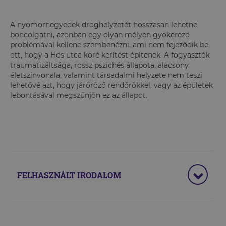
A nyomornegyedek droghelyzetét hosszasan lehetne
boncolgatni, azonban egy olyan mélyen gyökerező
problémával kellene szembenézni, ami nem fejeződik be
ott, hogy a Hős utca köré kerítést építenek. A fogyasztók
traumatizáltsága, rossz pszichés állapota, alacsony
életszínvonala, valamint társadalmi helyzete nem teszi
lehetővé azt, hogy járőröző rendőrökkel, vagy az épületek
lebontásával megszűnjön ez az állapot.
FELHASZNÁLT IRODALOM