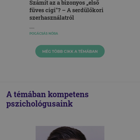
Számít az a bizonyos „első
füves cigi"? – A serdülőkori
szerhasználatról
POGÁCSÁS NÓRA
MÉG TÖBB CIKK A TÉMÁBAN
A témában kompetens
pszichológusaink