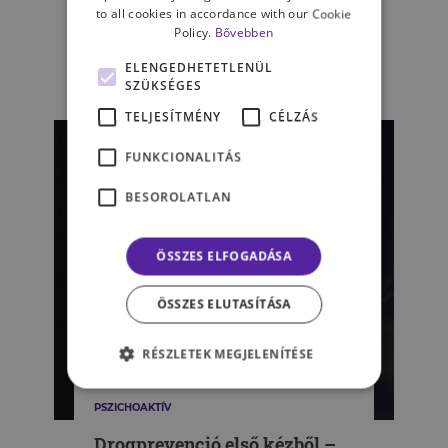
Drogprevenciós
to all cookies in accordance with our Cookie
szabadulószobák
Policy.
Bővebben
ELENGEDHETETLENÜL
POGÁCSÁS NÓRA
SZÜKSÉGES
TELJESÍTMÉNY
CÉLZÁS
FUNKCIONALITÁS
BESOROLATLAN
ÖSSZES ELFOGADÁSA
ÖSSZES ELUTASÍTÁSA
RÉSZLETEK MEGJELENÍTÉSE
PSZICHOAKTÍV
Drogprevenció első kézből –