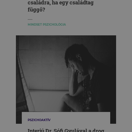
családra, ha egy családtag
függő?
MINDSET PSZICHOLÓGIA
PSZICHOAKTÍV
Interjú Dr. Sófi Gyulával a drog