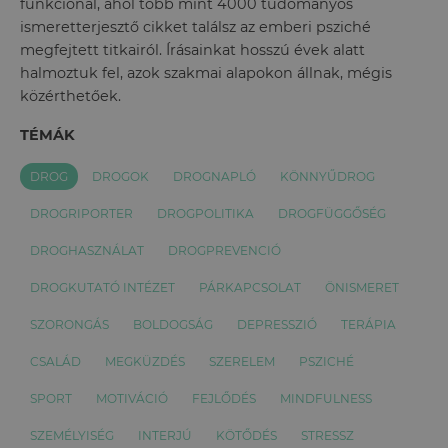
funkcionál, ahol több mint 4000 tudományos
ismeretterjesztő cikket találsz az emberi psziché
megfejtett titkairól. Írásainkat hosszú évek alatt
halmoztuk fel, azok szakmai alapokon állnak, mégis
közérthetőek.
TÉMÁK
DROG
DROGOK
DROGNAPLÓ
KÖNNYŰDROG
DROGRIPORTER
DROGPOLITIKA
DROGFÜGGŐSÉG
DROGHASZNÁLAT
DROGPREVENCIÓ
DROGKUTATÓ INTÉZET
PÁRKAPCSOLAT
ÖNISMERET
SZORONGÁS
BOLDOGSÁG
DEPRESSZIÓ
TERÁPIA
CSALÁD
MEGKÜZDÉS
SZERELEM
PSZICHÉ
SPORT
MOTIVÁCIÓ
FEJLŐDÉS
MINDFULNESS
SZEMÉLYISÉG
INTERJÚ
KÖTŐDÉS
STRESSZ