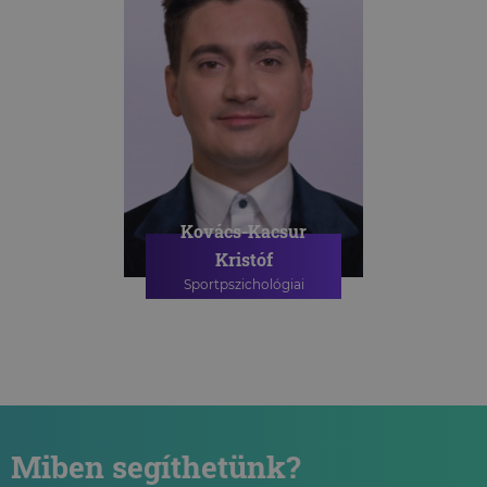
Kovács-Kacsur
Kristóf
Sportpszichológiai
szakpszichológus
SPORTPSZICHOLÓGIAI
TANÁCSADÁS
Miben segíthetünk?