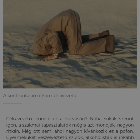
A konfrontáció ritkán célravezető
Célravezető lenne-e ez a durvaság? Noha sokak szerint
igen, a szakmai tapasztalatok mégis azt mondják, nagyon
ritkán. Még ott sem, ahol nagyon kívánkozik ez a pofon.
Gyermeküket veszélyeztető szülők, alkoholisták is inkább