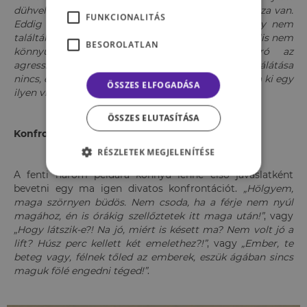
dühvel teremti le. Ez persze akkor is zavaró, ha igaza van.
FUNKCIONALITÁS
Eddig senki sem merte elmondani neki, valahogy nem
találták a jó formáját ennek a visszajelzésnek. Végülis nem
BESOROLATLAN
könnyű kimondani valakinek: „figyelj, zavaró az
agressziód”, különösen mikor neki erre semmi rálátása
nincs, és a többiek félnek is, milyen reakciót váltana ki egy
ÖSSZES ELFOGADÁSA
ilyen visszajelzés.
ÖSSZES ELUTASÍTÁSA
Konfrontáció vagy pozitív visszajelzés?
RÉSZLETEK MEGJELENÍTÉSE
A fenti három példára könnyű lenne első javaslatként
bevetni egy ma igen divatos konfrontációt.
„Hölgyem,
maga szörnyen büdös. Nem csoda, ha a férje nem nyúl
magához, én is órákig szellőztetek itt maga után!”
, vagy
„Hogy látszik-e?! Na jó, miért is késett ma? Nem volt jó a
lift? Húsz perc kellett két emelethez?!”
, vagy
„Ember, te
beteg vagy, félnek tőled az emberek, eszük ágában sincs
maguk fölé engedni téged!”
.