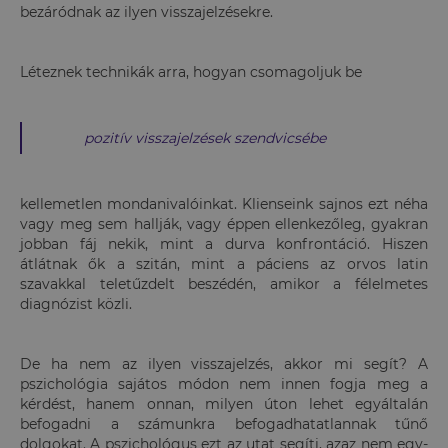
bezáródnak az ilyen visszajelzésekre.
Léteznek technikák arra, hogyan csomagoljuk be
pozitív visszajelzések szendvicsébe
kellemetlen mondanivalóinkat. Klienseink sajnos ezt néha
vagy meg sem hallják, vagy éppen ellenkezőleg, gyakran
jobban fáj nekik, mint a durva konfrontáció. Hiszen
átlátnak ők a szitán, mint a páciens az orvos latin
szavakkal teletűzdelt beszédén, amikor a félelmetes
diagnózist közli.
De ha nem az ilyen visszajelzés, akkor mi segít? A
pszichológia sajátos módon nem innen fogja meg a
kérdést, hanem onnan, milyen úton lehet egyáltalán
befogadni a számunkra befogadhatatlannak tűnő
dolgokat. A pszichológus ezt az utat segíti, azaz nem egy-