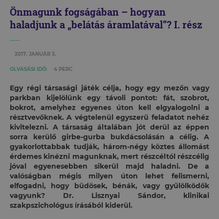
Önmagunk fogságában – hogyan
haladjunk a „belátás áramlatával”? I. rész
2017. JANUÁR 3.
OLVASÁSI IDŐ:
4 PERC
Egy régi társasági játék célja, hogy egy mezőn vagy
parkban kijelölünk egy távoli pontot: fát, szobrot,
bokrot, amelyhez egyenes úton kell elgyalogolni a
résztvevőknek. A végtelenül egyszerű feladatot nehéz
kivitelezni. A társaság általában jót derül az éppen
sorra kerülő girbe-gurba bukdácsolásán a célig. A
gyakorlottabbak tudják, három-négy köztes állomást
érdemes kinézni magunknak, mert részcéltól részcélig
jóval egyenesebben sikerül majd haladni. De a
valóságban mégis milyen úton lehet felismerni,
elfogadni, hogy büdösek, bénák, vagy gyűlölködők
vagyunk? Dr. Lisznyai Sándor, klinikai
szakpszichológus írásából kiderül.