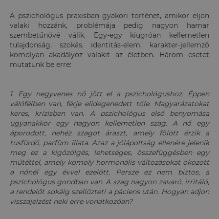
A pszichológus praxisban gyakori történet, amikor eljön
valaki hozzánk, problémája pedig nagyon hamar
szembetűnővé válik. Egy-egy kiugróan kellemetlen
tulajdonság, szokás, identitás-elem, karakter-jellemző
komolyan akadályoz valakit az életben. Három esetet
mutatunk be erre:
1. Egy negyvenes nő jött el a pszichológushoz. Éppen
válófélben van, férje elidegenedett tőle. Magyarázatokat
keres, krízisben van. A pszichológus első benyomása
ugyanakkor egy nagyon kellemetlen szag. A nő egy
áporodott, nehéz szagot áraszt, amely fölött érzik a
tusfürdő, parfüm illata. Azaz a jólápoltság ellenére jelenik
meg ez a kigőzölgés, lehetséges, összefüggésben egy
műtéttel, amely komoly hormonális változásokat okozott
a nőnél egy évvel ezelőtt. Persze ez nem biztos, a
pszichológus gondban van. A szag nagyon zavaró, irritáló,
a rendelőt sokáig szellőzteti a páciens után. Hogyan adjon
visszajelzést neki erre vonatkozóan?