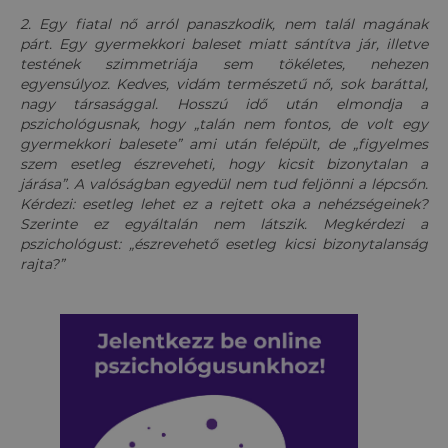
2. Egy fiatal nő arról panaszkodik, nem talál magának
párt. Egy gyermekkori baleset miatt sántítva jár, illetve
testének szimmetriája sem tökéletes, nehezen
egyensúlyoz. Kedves, vidám természetű nő, sok baráttal,
nagy társasággal. Hosszú idő után elmondja a
pszichológusnak, hogy „talán nem fontos, de volt egy
gyermekkori balesete” ami után felépült, de „figyelmes
szem esetleg észreveheti, hogy kicsit bizonytalan a
járása”. A valóságban egyedül nem tud feljönni a lépcsőn.
Kérdezi: esetleg lehet ez a rejtett oka a nehézségeinek?
Szerinte ez egyáltalán nem látszik. Megkérdezi a
pszichológust: „észrevehető esetleg kicsi bizonytalanság
rajta?”