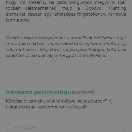
hogy mi történik, ha pszichológushoz megyünk (bár
többen ráismerhetnek majd a Goodwill Hunting
elemeire), csupán egy lehetséges forgatókönyv, narratíva
bemutatása.
Cikkünk folytatásában ennek a modellnek hétlépéses útját
mutatjuk majd be, a panaszkodástól egészen a belátásig,
valamint arra is fény derül, milyen pszichológiai belátások
születtek a cikkünk elején tárgyalt személyeknél.
Kérdezd pszichológusunkat!
Kérdéseid vannak a cikk témájával kapcsolatban? Írj
nekünk bátran, szakemberünk válaszol!