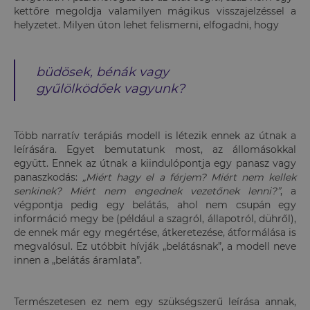
kettőre megoldja valamilyen mágikus visszajelzéssel a
helyzetet. Milyen úton lehet felismerni, elfogadni, hogy
büdösek, bénák vagy
gyűlölködőek vagyunk?
Több narratív terápiás modell is létezik ennek az útnak a
leírására. Egyet bemutatunk most, az állomásokkal
együtt. Ennek az útnak a kiindulópontja egy panasz vagy
panaszkodás:
„Miért hagy el a férjem? Miért nem kellek
senkinek? Miért nem engednek vezetőnek lenni?”
, a
végpontja pedig egy belátás, ahol nem csupán egy
információ megy be (például a szagról, állapotról, dühről),
de ennek már egy megértése, átkeretezése, átformálása is
megvalósul. Ez utóbbit hívják „belátásnak”, a modell neve
innen a „belátás áramlata”.
Természetesen ez nem egy szükségszerű leírása annak,