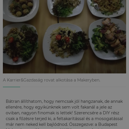
A Karrier&Gazdaság rovat alkotása a Makeryben.
Bátran állíthatom, hogy nemcsak jól hangzanak, de annak
ellenére, hogy egyikünknek sem volt fakanál a jele az
oviban, nagyon finomak is lettek! Szerencsére a DIY rész
csak a főzésre terjed ki, a feltakarítással és a mosogatással
már nem neked kell bajlódnod. Összegezve: a Budapest