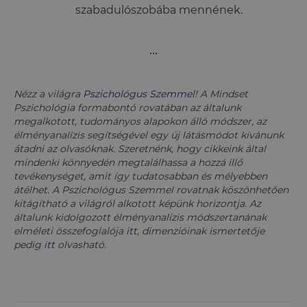
szabadulószobába mennének.
•••
Nézz a világra
Pszichológus Szemmel
! A Mindset
Pszichológia formabontó rovatában az általunk
megalkotott, tudományos alapokon álló módszer, az
élményanalízis segítségével egy új látásmódot kívánunk
átadni az olvasóknak. Szeretnénk, hogy cikkeink által
mindenki könnyedén megtalálhassa a hozzá illő
tevékenységet, amit így tudatosabban és mélyebben
átélhet. A Pszichológus Szemmel rovatnak köszönhetően
kitágítható a világról alkotott képünk horizontja. Az
általunk kidolgozott élményanalízis módszertanának
elméleti összefoglalója
itt
, dimenzióinak ismertetője
pedig
itt
olvasható.