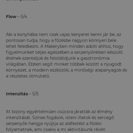
Flow
– 5/4
Aki a konyhába nem csak vajas kenyeret kenni jár be, az
pontosan tudja, hogy a főzésbe nagyon könnyen bele
lehet feledkezni. A Makeryben minden adott ahhoz, hogy
figyelmünket teljes egészében a serpenyőnkben készülő
ételnek szenteljük és feloldódjunk a gasztronómia
világában. Ebben segít minket többek között a nyugodt
környezet, a modern eszközök, a minőségi alapanyagok és
a részletes útmutató.
Intenzitás
– 5/5
Itt bizony egyértelműen csúcsra járatták az élmény
intenzitását. Színes fogások, isteni illatok és sercegő
serpenyők hangja nyújtja az aláfestést a főzési
folyamatnak, ami csakis a mi aktivitásunk révén