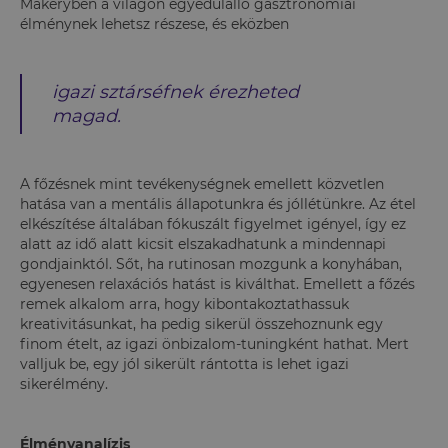
Makeryben a világon egyedülálló gasztronómiai
élménynek lehetsz részese, és eközben
igazi sztárséfnek érezheted
magad.
A főzésnek mint tevékenységnek emellett közvetlen
hatása van a mentális állapotunkra és jóllétünkre. Az étel
elkészítése általában fókuszált figyelmet igényel, így ez
alatt az idő alatt kicsit elszakadhatunk a mindennapi
gondjainktól. Sőt, ha rutinosan mozgunk a konyhában,
egyenesen relaxációs hatást is kiválthat. Emellett a főzés
remek alkalom arra, hogy kibontakoztathassuk
kreativitásunkat, ha pedig sikerül összehoznunk egy
finom ételt, az igazi önbizalom-tuningként hathat. Mert
valljuk be, egy jól sikerült rántotta is lehet igazi
sikerélmény.
Élményanalízis