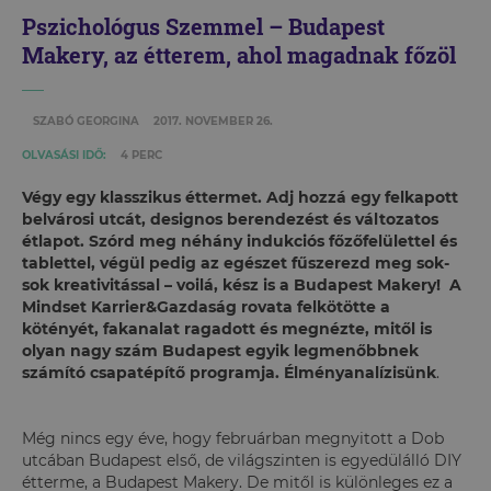
Pszichológus Szemmel – Budapest
Makery, az étterem, ahol magadnak főzöl
SZABÓ GEORGINA
2017. NOVEMBER 26.
OLVASÁSI IDŐ:
4 PERC
Végy egy klasszikus éttermet. Adj hozzá egy felkapott
belvárosi utcát, designos berendezést és változatos
étlapot. Szórd meg néhány indukciós főzőfelülettel és
tablettel, végül pedig az egészet fűszerezd meg sok-
sok kreativitással – voilá, kész is a Budapest Makery! A
Mindset Karrier&Gazdaság rovata felkötötte a
kötényét, fakanalat ragadott és megnézte, mitől is
olyan nagy szám Budapest egyik legmenőbbnek
számító csapatépítő programja. Élményanalízisünk
.
Még nincs egy éve, hogy februárban megnyitott a Dob
utcában Budapest első, de világszinten is egyedülálló DIY
étterme, a Budapest Makery. De mitől is különleges ez a