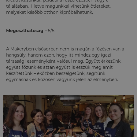
kreativitásunkat, például a fűszerezésben vagy a
tálalásban, illetve magunkkal vihetünk ötleteket,
melyeket később otthon kipróbálhatunk.
Megoszthatóság
– 5/5
A Makeryben elsősorban nem is magán a főzésen van a
hangsúly, hanem azon, hogy itt mindez egy igazi
társasági eseményként valósul meg. Együtt érkezünk,
együtt főzünk és aztán együtt is esszük meg amit
készítettünk – eközben beszélgetünk, segítünk
egymásnak és közösen vagyunk jelen az élményben.