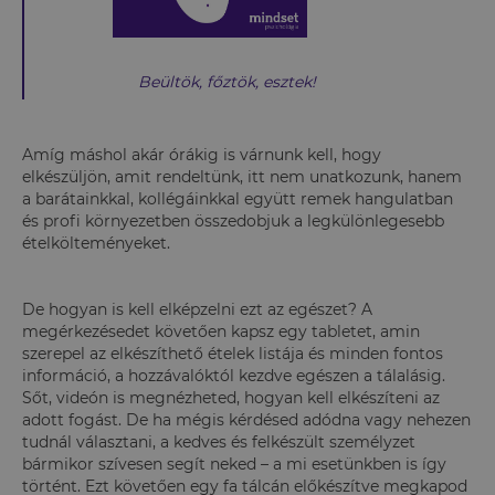
Beültök, főztök, esztek!
Amíg máshol akár órákig is várnunk kell, hogy
elkészüljön, amit rendeltünk, itt nem unatkozunk, hanem
a barátainkkal, kollégáinkkal együtt remek hangulatban
és profi környezetben összedobjuk a legkülönlegesebb
ételkölteményeket.
De hogyan is kell elképzelni ezt az egészet? A
megérkezésedet követően kapsz egy tabletet, amin
szerepel az elkészíthető ételek listája és minden fontos
információ, a hozzávalóktól kezdve egészen a tálalásig.
Sőt, videón is megnézheted, hogyan kell elkészíteni az
adott fogást. De ha mégis kérdésed adódna vagy nehezen
tudnál választani, a kedves és felkészült személyzet
bármikor szívesen segít neked – a mi esetünkben is így
történt. Ezt követően egy fa tálcán előkészítve megkapod