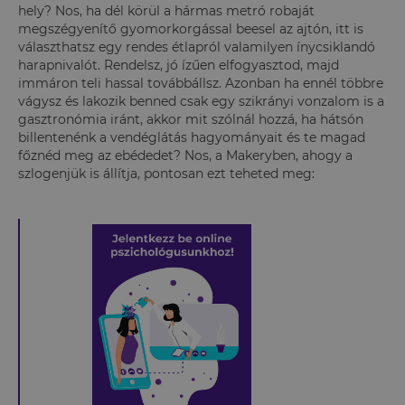
hely? Nos, ha dél körül a hármas metró robaját
megszégyenítő gyomorkorgással beesel az ajtón, itt is
választhatsz egy rendes étlapról valamilyen ínycsiklandó
harapnivalót. Rendelsz, jó ízűen elfogyasztod, majd
immáron teli hassal továbbállsz. Azonban ha ennél többre
vágysz és lakozik benned csak egy szikrányi vonzalom is a
gasztronómia iránt, akkor mit szólnál hozzá, ha hátsón
billentenénk a vendéglátás hagyományait és te magad
főznéd meg az ebédedet? Nos, a Makeryben, ahogy a
szlogenjük is állítja, pontosan ezt teheted meg: