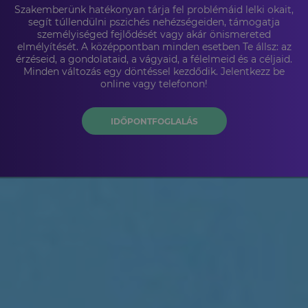
Szakemberünk hatékonyan tárja fel problémáid lelki okait,
segít túllendülni pszichés nehézségeiden, támogatja
személyiséged fejlődését vagy akár önismereted
elmélyítését. A középpontban minden esetben Te állsz: az
érzéseid, a gondolataid, a vágyaid, a félelmeid és a céljaid.
Minden változás egy döntéssel kezdődik. Jelentkezz be
online vagy telefonon!
IDŐPONTFOGLALÁS