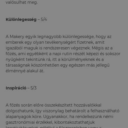
valósulhat meg.
Különlegesség
– 5/4
A Makery egyik legnagyobb különlegessége, hogy az
emberek egy olyan tevékenységért fizetnek, amit
igazából maguk is rendszeresen végeznek. Mégis az a
főzés, ami egyébként a napi rutin részét képezi és sokszor
nyűgként tekintünk rá, itt a körülményeknek és a
társaságnak köszönhetően egy egészen más jellegű
élménnyé alakul át.
Inspiráció
– 5/3
A főzés során előre összekészített hozzávalókkal
dolgozhatunk, így viszonylag behatárolt a felhasználható
alapanyagok köre. Ugyanakkor, ha rendelkezünk némi
gasztronómiai érzékkel, kibontakoztathatjuk