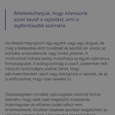
feltételezhetjük, hogy kliensünk
azzal kezdi a rajzolást, ami a
legfontosabb számára.
Ha elkezd megrajzolni egy egyént vagy egy tárgyat, de
még a befejezése előtt továbbáll és később tér vissza, az
kötődési ambivalenciát vagy törést jelezhet. A
motívumok mérete pedig mutathatja az egyén számára a
fontosságukat. A kidolgozottság a coach, szakember felé
irányuló nyitottságra utalhat (lehet, hogy
pálcikaembereket rajzol vagy kidolgozza a rajzokat, de az
is előfordulhat, hogy csak neveket ír).
Összességében mindkét rajzvizsgálati tesztnél fontos
kiemelni, hogy ezek csak kiegészítő módszerek,
kizárólagosan és előzetes tudás nélkül nem
értelmezhetők. Kiválóan képesek azonban kiegészíteni az