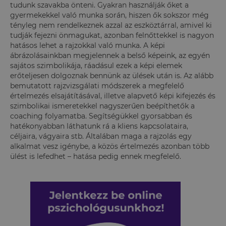
tudunk szavakba önteni. Gyakran használják őket a
gyermekekkel való munka során, hiszen ők sokszor még
tényleg nem rendelkeznek azzal az eszköztárral, amivel ki
tudják fejezni önmagukat, azonban felnőttekkel is nagyon
hatásos lehet a rajzokkal való munka. A képi
ábrázolásainkban megjelennek a belső képeink, az egyén
sajátos szimbolikája, ráadásul ezek a képi elemek
erőteljesen dolgoznak bennünk az ülések után is. Az alább
bemutatott rajzvizsgálati módszerek a megfelelő
értelmezés elsajátításával, illetve alapvető képi kifejezés és
szimbolikai ismeretekkel nagyszerűen beépíthetők a
coaching folyamatba. Segítségükkel gyorsabban és
hatékonyabban láthatunk rá a kliens kapcsolataira,
céljaira, vágyaira stb. Általában maga a rajzolás egy
alkalmat vesz igénybe, a közös értelmezés azonban több
ülést is lefedhet – hatása pedig ennek megfelelő.