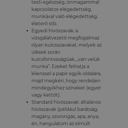
testi egészség, önmagammal
kapcsolatos elégedettség,
munkával való elégedettség,
életerő stb.
Egyedi hívószavak: a
vizsgálatvezető megfogalmaz
olyan kulcsszavakat, melyek az
ülések során
kulcsfontosságúak, „van velük
munka”. Ezeket felíratja a
klienssel a papír egyik oldalára,
majd megkéri, hogy rendeljen
mindegyikhez színeket (egyet
vagy kettőt).
Standard hívószavak: általános
hívószavak (például barátság,
magány, szorongás, apa, anya,
én, hangulatom az elmúlt