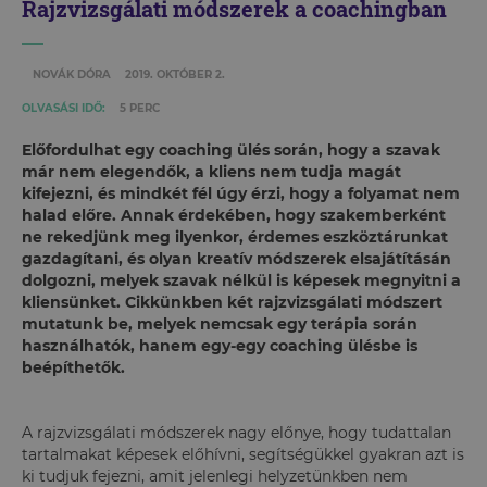
Rajzvizsgálati módszerek a coachingban
NOVÁK DÓRA
2019. OKTÓBER 2.
OLVASÁSI IDŐ:
5 PERC
Előfordulhat egy coaching ülés során, hogy a szavak
már nem elegendők, a kliens nem tudja magát
kifejezni, és mindkét fél úgy érzi, hogy a folyamat nem
halad előre. Annak érdekében, hogy szakemberként
ne rekedjünk meg ilyenkor, érdemes eszköztárunkat
gazdagítani, és olyan kreatív módszerek elsajátításán
dolgozni, melyek szavak nélkül is képesek megnyitni a
kliensünket. Cikkünkben két rajzvizsgálati módszert
mutatunk be, melyek nemcsak egy terápia során
használhatók, hanem egy-egy coaching ülésbe is
beépíthetők.
A rajzvizsgálati módszerek nagy előnye, hogy tudattalan
tartalmakat képesek előhívni, segítségükkel gyakran azt is
ki tudjuk fejezni, amit jelenlegi helyzetünkben nem