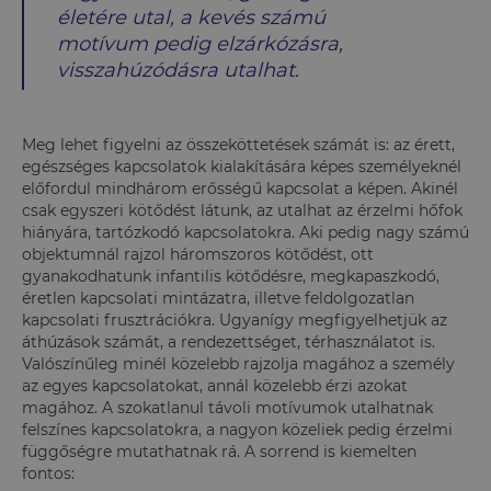
életére utal, a kevés számú
motívum pedig elzárkózásra,
visszahúzódásra utalhat.
Meg lehet figyelni az összeköttetések számát is: az érett,
egészséges kapcsolatok kialakítására képes személyeknél
előfordul mindhárom erősségű kapcsolat a képen. Akinél
csak egyszeri kötődést látunk, az utalhat az érzelmi hőfok
hiányára, tartózkodó kapcsolatokra. Aki pedig nagy számú
objektumnál rajzol háromszoros kötődést, ott
gyanakodhatunk infantilis kötődésre, megkapaszkodó,
éretlen kapcsolati mintázatra, illetve feldolgozatlan
kapcsolati frusztrációkra. Ugyanígy megfigyelhetjük az
áthúzások számát, a rendezettséget, térhasználatot is.
Valószínűleg minél közelebb rajzolja magához a személy
az egyes kapcsolatokat, annál közelebb érzi azokat
magához. A szokatlanul távoli motívumok utalhatnak
felszínes kapcsolatokra, a nagyon közeliek pedig érzelmi
függőségre mutathatnak rá. A sorrend is kiemelten
fontos: