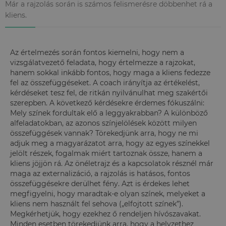
Már a rajzolás során is számos felismerésre döbbenhet rá a
kliens.
Az értelmezés során fontos kiemelni, hogy nem a
vizsgálatvezető feladata, hogy értelmezze a rajzokat,
hanem sokkal inkább fontos, hogy maga a kliens fedezze
fel az összefüggéseket. A coach irányítja az értékelést,
kérdéseket tesz fel, de ritkán nyilvánulhat meg szakértői
szerepben. A következő kérdésekre érdemes fókuszálni:
Mely színek fordultak elő a leggyakrabban? A különböző
alfeladatokban, az azonos színjelölések között milyen
összefüggések vannak? Törekedjünk arra, hogy ne mi
adjuk meg a magyarázatot arra, hogy az egyes színekkel
jelölt részek, fogalmak miért tartoznak össze, hanem a
kliens jöjjön rá. Az önéletrajz és a kapcsolatok résznél már
maga az externalizáció, a rajzolás is hatásos, fontos
összefüggésekre derülhet fény. Azt is érdekes lehet
megfigyelni, hogy maradtak-e olyan színek, melyeket a
kliens nem használt fel sehova („elfojtott színek”).
Megkérhetjük, hogy ezekhez ő rendeljen hívószavakat.
Minden esetben törekedjünk arra, hogy a helyzethez