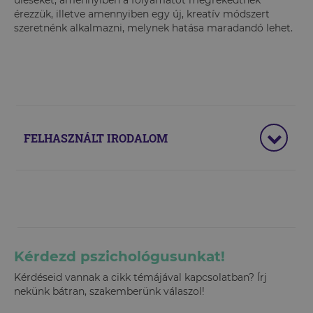
üléseket, amennyiben a folyamatot megrekedtnek
érezzük, illetve amennyiben egy új, kreatív módszert
szeretnénk alkalmazni, melynek hatása maradandó lehet.
FELHASZNÁLT IRODALOM
Kérdezd pszichológusunkat!
Kérdéseid vannak a cikk témájával kapcsolatban? Írj
nekünk bátran, szakemberünk válaszol!