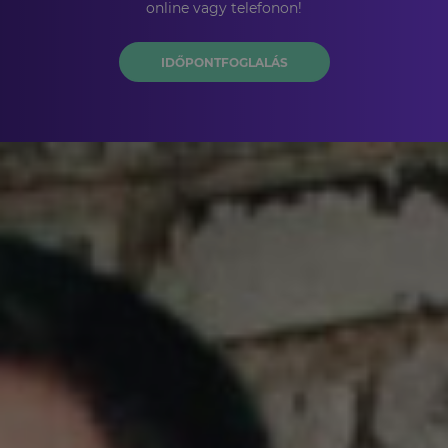
online vagy telefonon!
IDŐPONTFOGLALÁS