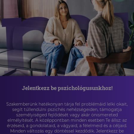
Jelentkezz be pszichológusunkhoz!
Szakemberünk hatékonyan tárja fel problémáid lelki okait,
segít túllendülni pszichés nehézségeiden, támogatja
személyiséged fejlődését vagy akár önismereted
elmélyítését. A középpontban minden esetben Te állsz: az
érzéseid, a gondolataid, a vágyaid, a félelmeid és a céljaid.
Minden változás egy döntéssel kezdődik. Jelentkezz be