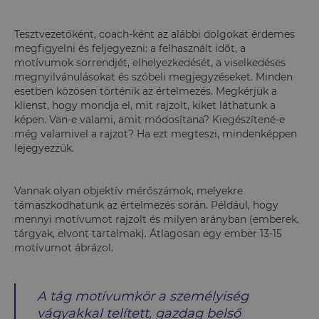
Tesztvezetőként, coach-ként az alábbi dolgokat érdemes
megfigyelni és feljegyezni: a felhasznált időt, a
motívumok sorrendjét, elhelyezkedését, a viselkedéses
megnyilvánulásokat és szóbeli megjegyzéseket. Minden
esetben közösen történik az értelmezés. Megkérjük a
klienst, hogy mondja el, mit rajzolt, kiket láthatunk a
képen. Van-e valami, amit módosítana? Kiegészítené-e
még valamivel a rajzot? Ha ezt megteszi, mindenképpen
lejegyezzük.
Vannak olyan objektív mérőszámok, melyekre
támaszkodhatunk az értelmezés során. Például, hogy
mennyi motívumot rajzolt és milyen arányban (emberek,
tárgyak, elvont tartalmak). Átlagosan egy ember 13-15
motívumot ábrázol.
A tág motívumkör a személyiség
vágyakkal telített, gazdag belső