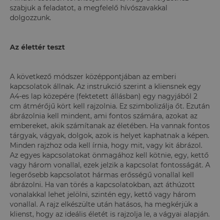
szabjuk a feladatot, a megfelelő hívószavakkal
dolgozzunk.
Az élettér teszt
A következő módszer középpontjában az emberi
kapcsolatok állnak. Az instrukció szerint a kliensnek egy
A4-es lap közepére (fektetett állásban) egy nagyjából 2
cm átmérőjű kört kell rajzolnia. Ez szimbolizálja őt. Ezután
ábrázolnia kell mindent, ami fontos számára, azokat az
embereket, akik számítanak az életében. Ha vannak fontos
tárgyak, vágyak, dolgok, azok is helyet kaphatnak a képen.
Minden rajzhoz oda kell írnia, hogy mit, vagy kit ábrázol.
Az egyes kapcsolatokat önmagához kell kötnie, egy, kettő
vagy három vonallal, ezek jelzik a kapcsolat fontosságát. A
legerősebb kapcsolatot hármas erősségű vonallal kell
ábrázolni. Ha van törés a kapcsolatokban, azt áthúzott
vonalakkal lehet jelölni, szintén egy, kettő vagy három
vonallal. A rajz elkészülte után hatásos, ha megkérjük a
klienst, hogy az ideális életét is rajzolja le, a vágyai alapján.