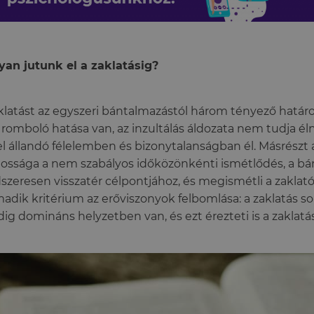
an jutunk el a zaklatásig?
klatást az egyszeri bántalmazástól három tényező határol
 romboló hatása van, az inzultálás áldozata nem tudja él
l állandó félelemben és bizonytalanságban él. Másrészt 
tossága a nem szabályos időközönkénti ismétlődés, a b
szeresen visszatér célpontjához, és megismétli a zaklató
adik kritérium az erőviszonyok felbomlása: a zaklatás so
ig domináns helyzetben van, és ezt érezteti is a zaklatás