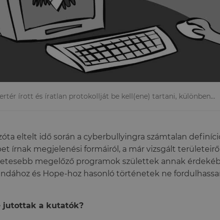
ertér írott és íratlan protokollját be kell(ene) tartani, különben…
zóta eltelt idő során a cyberbullyingra számtalan definíci
et írnak megjelenési formáiról, a már vizsgált területeirő
letesebb megelőző programok születtek annak érdeké
dához és Hope-hoz hasonló történetek ne fordulhassan
 jutottak a kutatók?