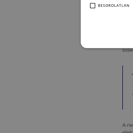
Az üg
BESOROLATLAN
lehet
Azt 
beav
sose
A ne
elek