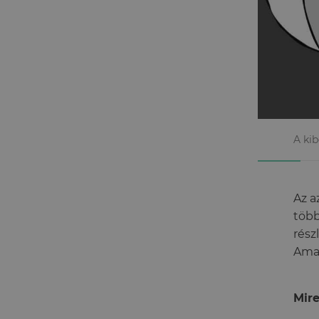
A kib
Az a
több
rész
Aman
Mire