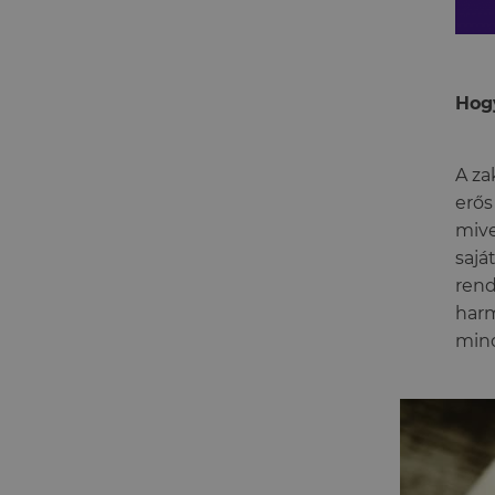
Hogy
A za
erős
mive
sajá
rend
harm
mind