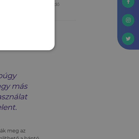
hetőséget, ami hasznos énidő
 történő
 hogy velünk ez
púgy
vagy más
asználat
lent.
ták meg az
mlíthető a bántó,