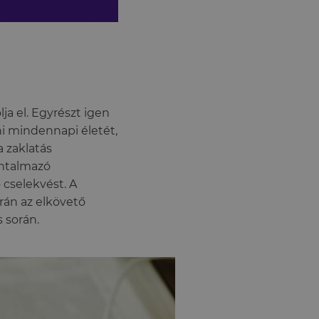
ja el. Egyrészt igen
ni mindennapi életét,
a zaklatás
ántalmazó
 cselekvést. A
rán az elkövető
 során.