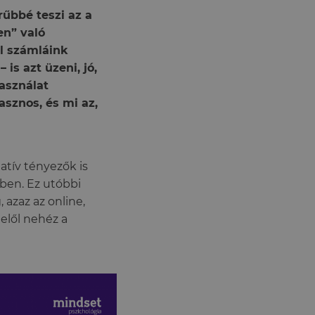
űbbé teszi az a
en” való
ul számláink
is azt üzeni, jó,
használat
asznos, és mi az,
atív tényezők is
ében. Ez utóbbi
 azaz az online,
elől nehéz a