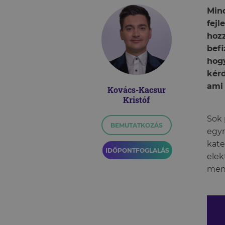
Mind
fejl
hozz
befi
hogy
kérd
ami
Kovács-Kacsur
Kristóf
Sok 
BEMUTATKOZÁS
egyr
kate
IDŐPONTFOGLALÁS
elek
men