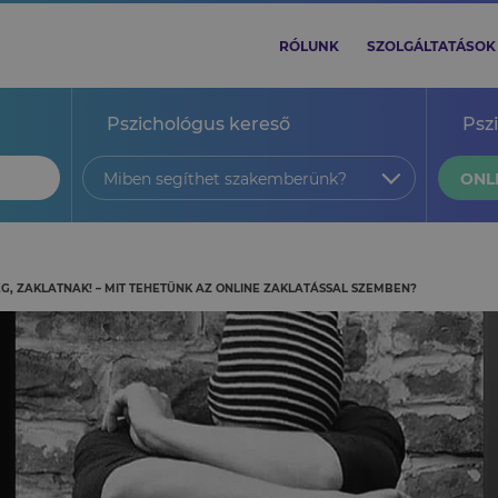
RÓLUNK
SZOLGÁLTATÁSOK
Pszichológus kereső
Psz
Miben segíthet szakemberünk?
ONL
ÉG, ZAKLATNAK! – MIT TEHETÜNK AZ ONLINE ZAKLATÁSSAL SZEMBEN?