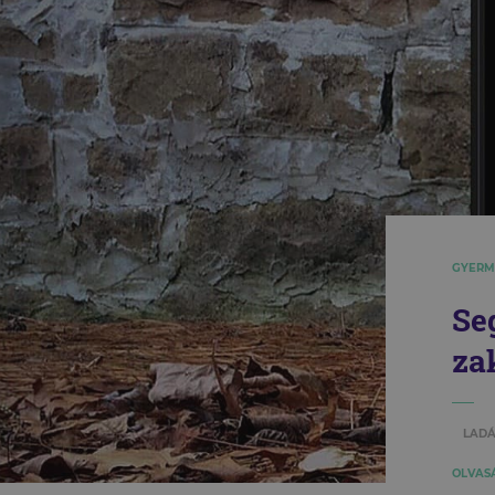
GYERM
Se
za
LADÁ
OLVASÁ