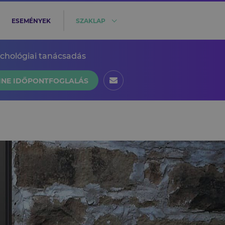
ESEMÉNYEK
SZAKLAP
ichológiai tanácsadás
INE IDŐPONTFOGLALÁS