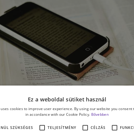
Ez a weboldal sütiket használ
 uses cookies to improve user experience. By using our website you consent t
in accordance with our Cookie Policy.
Bővebben
ENÜL SZÜKSÉGES
TELJESÍTMÉNY
CÉLZÁS
FUNKC