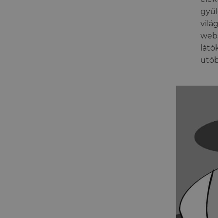
gyűl
vilá
webs
látó
utób