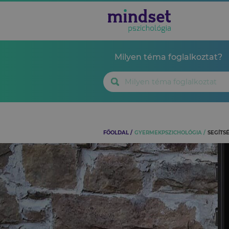
Milyen téma foglalkoztat?
FŐOLDAL
GYERMEKPSZICHOLÓGIA
SEGÍTS