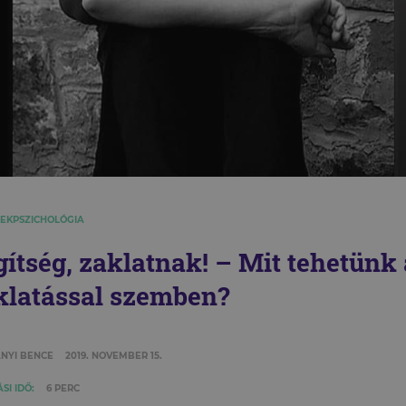
EKPSZICHOLÓGIA
gítség, zaklatnak! – Mit tehetünk 
klatással szemben?
NYI BENCE
2019. NOVEMBER 15.
SI IDŐ:
6 PERC