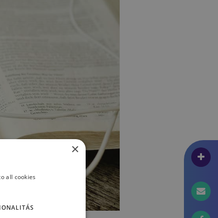
×
o all cookies
IONALITÁS