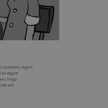
ó született, egyre
l és egyre
ben, hogy
ak elő.