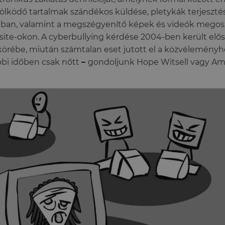
ölködő tartalmak szándékos küldése, pletykák terjesztése
gban, valamint a megszégyenítő képek és videók megos
ite-okon. A cyberbullying kérdése 2004-ben került elős
körébe, miután számtalan eset jutott el a közvélemény
bi időben csak nőtt
–
gondoljunk Hope Witsell vagy Am