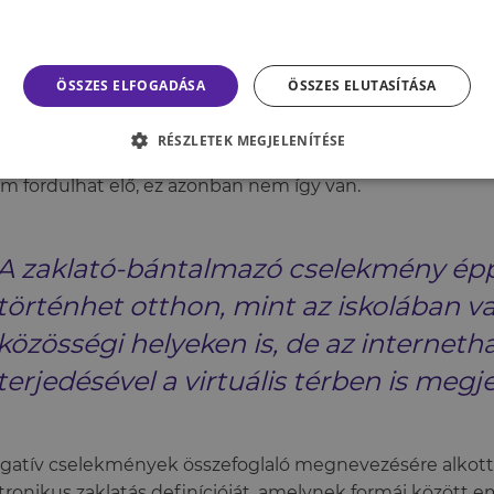
yintézés mellett a szórakozásra, kikapcsolódásra is találunk le
.
ÖSSZES ELFOGADÁSA
ÖSSZES ELUTASÍTÁSA
gondolnánk, hogy a mindennapi életünkbe önkényesen
RÉSZLETEK MEGJELENÍTÉSE
atkozások csak bizonyos helyzetben történnek meg, és
m fordulhat elő, ez azonban nem így van.
A zaklató-bántalmazó cselekmény ép
történhet otthon, mint az iskolában 
közösségi helyeken is, de az interneth
terjedésével a virtuális térben is megje
gatív cselekmények összefoglaló megnevezésére alkot
tronikus zaklatás definícióját, amelynek formái között e