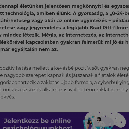
ennapi életünket jelentősen megkönnyíti és egyszer
ett technológia, amiben élünk. A gyorsaság, a „0-24-b
áférhetőség vagy akár az online ügyintézés – példá
zetése vagy jegyrendelés a legújabb Brad Pitt-filmre – 
 mindez létezik. Mégis, az internetezés, az internet
éskörével kapcsolatban gyakran felmerül: mi jó és h
 már egyáltalán nem az.
pozitív hatása mellett a kevésbé pozitív, sőt gyakran neg
e nagyobb szerepet kapnak és játszanak a fiatalok élet
góriába tartozik a zaklatás újabb formája, a cyberbullying,
tronikus eszközök alkalmazásával történő zaklatás, mely 
ekvés.