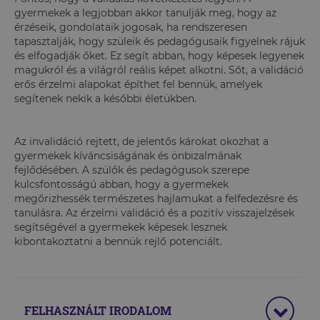
gyermekek a legjobban akkor tanulják meg, hogy az
érzéseik, gondolataik jogosak, ha rendszeresen
tapasztalják, hogy szüleik és pedagógusaik figyelnek rájuk
és elfogadják őket. Ez segít abban, hogy képesek legyenek
magukról és a világról reális képet alkotni. Sőt, a validáció
erős érzelmi alapokat építhet fel bennük, amelyek
segítenek nekik a későbbi életükben.
Az invalidáció rejtett, de jelentős károkat okozhat a
gyermekek kíváncsiságának és önbizalmának
fejlődésében. A szülők és pedagógusok szerepe
kulcsfontosságú abban, hogy a gyermekek
megőrizhessék természetes hajlamukat a felfedezésre és
tanulásra. Az érzelmi validáció és a pozitív visszajelzések
segítségével a gyermekek képesek lesznek
kibontakoztatni a bennük rejlő potenciált.
FELHASZNÁLT IRODALOM