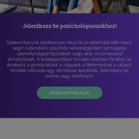
Jelentkezz be pszichológusunkhoz!
Szakemberünk hatékonyan tárja fel problémáid lelki okait,
segít túllendülni pszichés nehézségeiden, támogatja
személyiséged fejlődését vagy akár önismereted
elmélyítését. A középpontban minden esetben Te állsz: az
érzéseid, a gondolataid, a vágyaid, a félelmeid és a céljaid.
Minden változás egy döntéssel kezdődik. Jelentkezz be
online vagy telefonon!
IDŐPONTFOGLALÁS