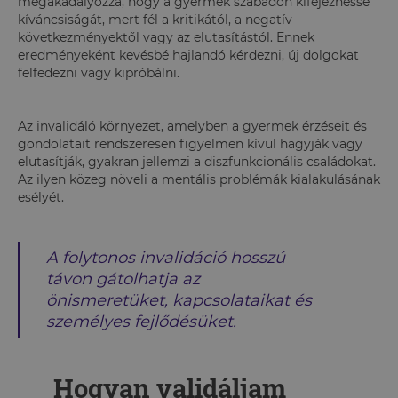
megakadályozza, hogy a gyermek szabadon kifejezhesse
kíváncsiságát, mert fél a kritikától, a negatív
következményektől vagy az elutasítástól. Ennek
eredményeként kevésbé hajlandó kérdezni, új dolgokat
felfedezni vagy kipróbálni.
Az invalidáló környezet, amelyben a gyermek érzéseit és
gondolatait rendszeresen figyelmen kívül hagyják vagy
elutasítják, gyakran jellemzi a diszfunkcionális családokat.
Az ilyen közeg növeli a mentális problémák kialakulásának
esélyét.
A folytonos invalidáció hosszú
távon gátolhatja az
önismeretüket, kapcsolataikat és
személyes fejlődésüket.
Hogyan validáljam