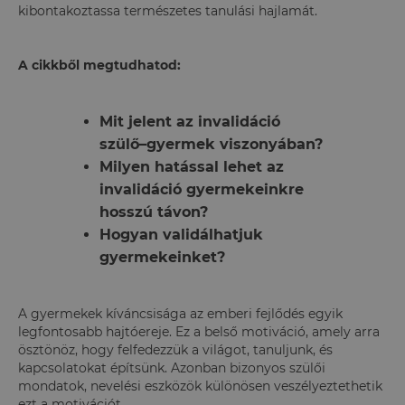
kibontakoztassa természetes tanulási hajlamát.
A cikkből megtudhatod:
Mit jelent az invalidáció
szülő–gyermek viszonyában?
Milyen hatással lehet az
invalidáció gyermekeinkre
hosszú távon?
Hogyan validálhatjuk
gyermekeinket?
A gyermekek kíváncsisága az emberi fejlődés egyik
legfontosabb hajtóereje. Ez a belső motiváció, amely arra
ösztönöz, hogy felfedezzük a világot, tanuljunk, és
kapcsolatokat építsünk. Azonban bizonyos szülői
mondatok, nevelési eszközök különösen veszélyeztethetik
ezt a motivációt.