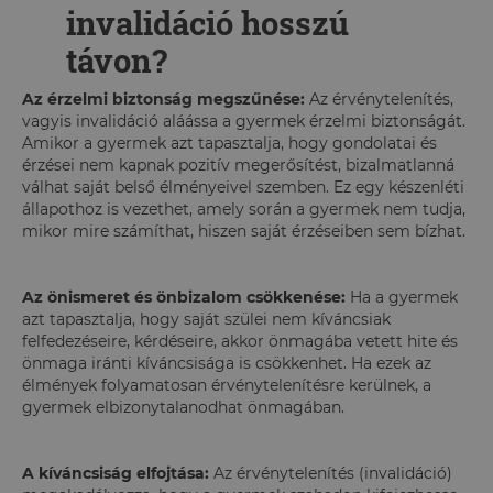
invalidáció hosszú
távon?
Az érzelmi biztonság megszűnése:
Az érvénytelenítés,
vagyis invalidáció aláássa a gyermek érzelmi biztonságát.
Amikor a gyermek azt tapasztalja, hogy gondolatai és
érzései nem kapnak pozitív megerősítést, bizalmatlanná
válhat saját belső élményeivel szemben. Ez egy készenléti
állapothoz is vezethet, amely során a gyermek nem tudja,
mikor mire számíthat, hiszen saját érzéseiben sem bízhat.
Az önismeret és önbizalom csökkenése:
Ha a gyermek
azt tapasztalja, hogy saját szülei nem kíváncsiak
felfedezéseire, kérdéseire, akkor önmagába vetett hite és
önmaga iránti kíváncsisága is csökkenhet. Ha ezek az
élmények folyamatosan érvénytelenítésre kerülnek, a
gyermek elbizonytalanodhat önmagában.
A kíváncsiság elfojtása:
Az érvénytelenítés (invalidáció)