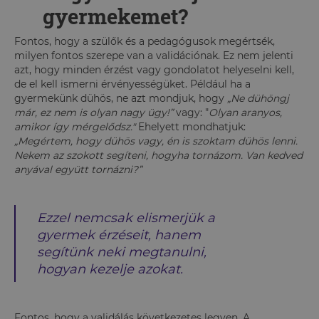
gyermekemet?
Fontos, hogy a szülők és a pedagógusok megértsék,
milyen fontos szerepe van a validációnak. Ez nem jelenti
azt, hogy minden érzést vagy gondolatot helyeselni kell,
de el kell ismerni érvényességüket. Például ha a
gyermekünk dühös, ne azt mondjuk, hogy
„Ne dühöngj
már, ez nem is olyan nagy ügy!”
vagy: "
Olyan aranyos,
amikor így mérgelődsz."
Ehelyett mondhatjuk:
„Megértem, hogy dühös vagy, én is szoktam dühös lenni.
Nekem az szokott segíteni, hogyha tornázom. Van kedved
anyával együtt tornázni?”
Ezzel nemcsak elismerjük a
gyermek érzéseit, hanem
segítünk neki megtanulni,
hogyan kezelje azokat.
Fontos, hogy a validálás következetes legyen. A