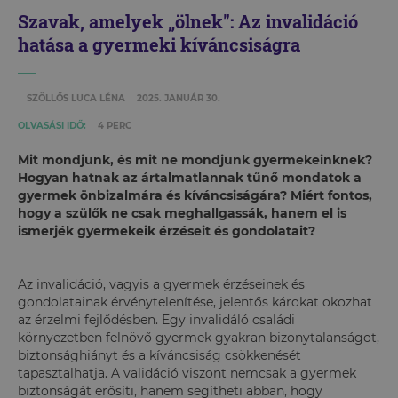
Szavak, amelyek „ölnek": Az invalidáció
hatása a gyermeki kíváncsiságra
SZÖLLŐS LUCA LÉNA
2025. JANUÁR 30.
OLVASÁSI IDŐ:
4 PERC
Mit mondjunk, és mit ne mondjunk gyermekeinknek?
Hogyan hatnak az ártalmatlannak tűnő mondatok a
gyermek önbizalmára és kíváncsiságára? Miért fontos,
hogy a szülők ne csak meghallgassák, hanem el is
ismerjék gyermekeik érzéseit és gondolatait?
Az invalidáció, vagyis a gyermek érzéseinek és
gondolatainak érvénytelenítése, jelentős károkat okozhat
az érzelmi fejlődésben. Egy invalidáló családi
környezetben felnövő gyermek gyakran bizonytalanságot,
biztonsághiányt és a kíváncsiság csökkenését
tapasztalhatja. A validáció viszont nemcsak a gyermek
biztonságát erősíti, hanem segítheti abban, hogy