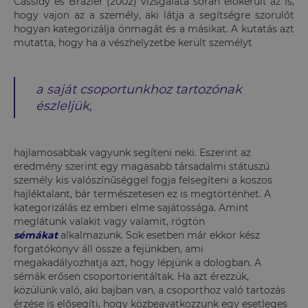
Cassidy és Brazier (2002) vizsgálata során előkerült az is,
hogy vajon az a személy, aki látja a segítségre szorulót
hogyan kategorizálja önmagát és a másikat. A kutatás azt
mutatta, hogy ha a vészhelyzetbe került személyt
a saját csoportunkhoz tartozónak
észleljük,
hajlamosabbak vagyunk segíteni neki. Eszerint az
eredmény szerint egy magasabb társadalmi státuszú
személy kis valószínűséggel fogja felsegíteni a koszos
hajléktalant, bár természetesen ez is megtörténhet. A
kategorizálás ez emberi elme sajátossága. Amint
meglátunk valakit vagy valamit, rögtön
sémákat
alkalmazunk. Sok esetben már ekkor kész
forgatókönyv áll össze a fejünkben, ami
megakadályozhatja azt, hogy lépjünk a dologban. A
sémák erősen csoportorientáltak. Ha azt érezzük,
közülünk való, aki bajban van, a csoporthoz való tartozás
érzése is elősegíti, hogy közbeavatkozzunk egy esetleges