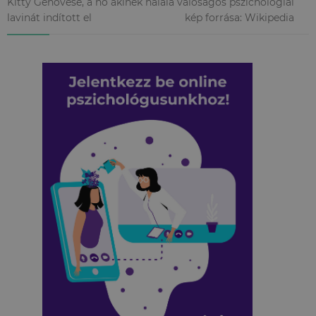
Kitty Genovese, a nő akinek halála valóságos pszichológiai
lavinát indított el kép forrása: Wikipedia