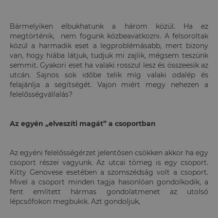
Bármelyiken elbukhatunk a három közül. Ha ez
megtörténik, nem fogunk közbeavatkozni. A felsoroltak
közül a harmadik eset a legproblémásabb, mert bizony
van, hogy hiába látjuk, tudjuk mi zajlik, mégsem teszünk
semmit. Gyakori eset ha valaki rosszul lesz és összeesik az
utcán. Sajnos sok időbe telik míg valaki odalép és
felajánlja a segítségét. Vajon miért megy nehezen a
felelősségvállalás?
Az egyén „elveszíti magát” a csoportban
Az egyéni felelősségérzet jelentősen csökken akkor ha egy
csoport részei vagyunk. Az utcai tömeg is egy csoport.
Kitty Genovese esetében a szomszédság volt a csoport.
Mivel a csoport minden tagja hasonlóan gondolkodik, a
fent említett hármas gondolatmenet az utolsó
lépcsőfokon megbukik. Azt gondoljuk,