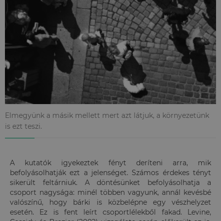
Elmegyünk a másik mellett mert azt látjuk, a környezetünk
is ezt teszi.
A kutatók igyekeztek fényt deríteni arra, mik
befolyásolhatják ezt a jelenséget. Számos érdekes tényt
sikerült feltárniuk. A döntésünket befolyásolhatja a
csoport nagysága: minél többen vagyunk, annál kevésbé
valószínű, hogy bárki is közbelépne egy vészhelyzet
esetén. Ez is fent leírt csoportlélekből fakad. Levine,