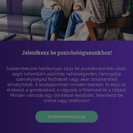
Jelentkezz be pszichológusunkhoz!
Szakemberünk hatékonyan tárja fel problémáid lelki okait,
segít túllendülni pszichés nehézségeiden, támogatja
személyiséged fejlődését vagy akár önismereted
elmélyítését. A középpontban minden esetben Te állsz: az
érzéseid, a gondolataid, a vágyaid, a félelmeid és a céljaid.
Minden változás egy döntéssel kezdődik. Jelentkezz be
online vagy telefonon!
IDŐPONTFOGLALÁS