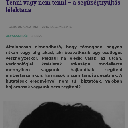
Tenni vagy nem tenni – a segítségnyújtás
lélektana
GERMUS KRISZTINA
2016. DECEMBER 16.
OLVASÁSI IDŐ:
4 PERC
Általánosan elmondható, hogy tömegben nagyon
ritkán vagy alig akad, aki beavatkozik egy esetleges
vészhelyzetkor. Például ha elesik valaki az utcán.
Pszichológiai kísérletek sokasága modellezte
mennyiben vagyunk hajlandóak segíteni
embertársainkon, ha mások is szemtanúi az esetnek. A
kutatások eredményei nem túl biztatóak. Valóban
hajlamosak vagyunk nem segíteni?