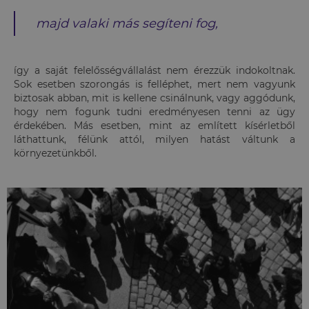
majd valaki más segíteni fog,
így a saját felelősségvállalást nem érezzük indokoltnak.
Sok esetben szorongás is felléphet, mert nem vagyunk
biztosak abban, mit is kellene csinálnunk, vagy aggódunk,
hogy nem fogunk tudni eredményesen tenni az ügy
érdekében. Más esetben, mint az említett kísérletből
láthattunk, félünk attól, milyen hatást váltunk a
környezetünkből.