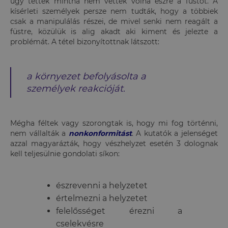
úgy tettek mintha nem vették volna észre a füstöt. A
kísérleti személyek persze nem tudták, hogy a többiek
csak a manipulálás részei, de mivel senki nem reagált a
füstre, közülük is alig akadt aki kiment és jelezte a
problémát. A tétel bizonyítottnak látszott:
a környezet befolyásolta a
személyek reakcióját.
Mégha féltek vagy szorongtak is, hogy mi fog történni,
nem vállalták a
nonkonformitást
. A kutatók a jelenséget
azzal magyarázták, hogy vészhelyzet esetén 3 dolognak
kell teljesülnie gondolati síkon:
észrevenni a helyzetet
értelmezni a helyzetet
felelősséget érezni a
cselekvésre