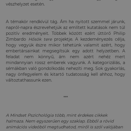
vészhelyzet esetén.
A témakör rendkívül tág. Ám ha nyitott szemmel járunk,
napról-napra észrevehetjük az említett kutatások nem túl
pozitív eredményeit. Többek között ezért úttörő Philip
Zimbardo
Hősök tere
projektje. A kezdeményezés célja,
hogy vegyük észre mikor tehetünk valamit azért, hogy
embertársainkat megsegítsük egy adott helyzetben. A
feladat nem könnyű, ám nem azért nehéz mert
mindannyian rossz emberek vagyunk. A kategorizálás, a
sémákban való gondolkodás nehezíti meg. Sok gyakorlás,
nagy önfegyelem és kitartó tudatosság kell ahhoz, hogy
változtathassunk ezen.
***
A Mindset Pszichológia több, mint érdekes cikkek
halmaza. Nem egyszerűen egy szaklap. Ebből a rövid
animációs videóból megtudhatod, miről is szól valójában