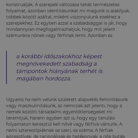
konstruálják. A szerepek változása tehát természetes
folyamat, azonban identitásunkat mi magunk is alakítjuk,
többek között azáltal, miként viszonyulunk ezekhez a
szerepekhez. Ez egyben azzal a szabadsággal is jár, hogy
mindannyian megfogalmazhatjuk, hogy mit jelent
számunkra nőnek vagy férfinak lenni. Azonban ez
a korábbi időszakokhoz képest
megnövekedett szabadság a
támpontok hiányának terhét is
magában hordozza.
Ugyanis ha nem velünk született alapvetés feminitásunk
vagy maszkulinitásunk, az nemcsak azt jelenti, hogy a
nemek közötti társadalmi egyenlőtlenségeket mi
teremtjük, hanem egyben azt is, hogy egy tanulási
folyamaton keresztül kell nővé vagy férfivá válnunk. A
nemi sztereotípiáknak se szeri, se száma. A férfiak
agresszívek, de racionálisak és hatékonyak, a nők buták,