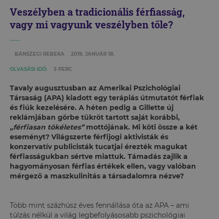
Veszélyben a tradicionális férfiasság,
vagy mi vagyunk veszélyben tőle?
BÁNSZEGI REBEKA
2019. JANUÁR 18.
OLVASÁSI IDŐ:
5 PERC
Tavaly augusztusban az Amerikai Pszichológiai
Társaság (APA) kiadott egy terápiás útmutatót férfiak
és fiúk kezelésére. A héten pedig a Gillette új
reklámjában görbe tükröt tartott saját korábbi,
„férfiasan tökéletes”
mottójának. Mi köti össze a két
eseményt? Világszerte férfijogi aktivisták és
konzervatív publicisták tucatjai érezték magukat
férfiasságukban sértve miattuk. Támadás zajlik a
hagyományosan férfias értékek ellen, vagy valóban
mérgező a maszkulinitás a társadalomra nézve?
Több mint százhúsz éves fennállása óta az APA – ami
túlzás nélkül a világ legbefolyásosabb pszichológiai