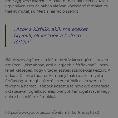
amit egy férfi kaphat”
? A reklám második felében aztán
ugyanilyen szituációkban aktívan közbelépő férfiakat és
fiaikat mutatják. Mert a narráció szerint
„Azok a kisfiúk, akik ma ezeket
figyelik, ők lesznek a holnap
férfijai”.
Bár összességében a reklám pozitív kicsengésű – hiszen
azt üzeni, „hisz abban, ami a legjobb a férfiakban” – nem
lehet kétséges, hogy vitagerjesztési szándékkal készült. A
videó a Gillette tudatos kampányának része, amivel a
férfiasságot meghatározó sztereotípiák ellen szeretné
felvenni a harcot – többek között a felnövekvő generáció
oktatásával foglalkozó alapítványok támogatásával vagy
ehhez hasonló reklámokkal.
https://www.youtube.com/watch?v=koPmuEyP3a0