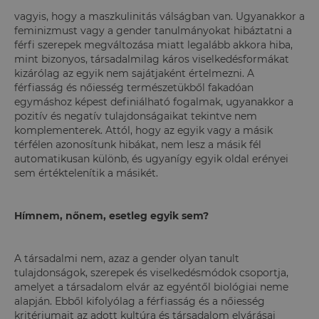
vagyis, hogy a maszkulinitás válságban van. Ugyanakkor a
feminizmust vagy a gender tanulmányokat hibáztatni a
férfi szerepek megváltozása miatt legalább akkora hiba,
mint bizonyos, társadalmilag káros viselkedésformákat
kizárólag az egyik nem sajátjaként értelmezni. A
férfiasság és nőiesség természetükből fakadóan
egymáshoz képest definiálható fogalmak, ugyanakkor a
pozitív és negatív tulajdonságaikat tekintve nem
komplementerek. Attól, hogy az egyik vagy a másik
térfélen azonosítunk hibákat, nem lesz a másik fél
automatikusan különb, és ugyanígy egyik oldal erényei
sem értéktelenítik a másikét.
Hímnem, nőnem, esetleg egyik sem?
A társadalmi nem, azaz a gender olyan tanult
tulajdonságok, szerepek és viselkedésmódok csoportja,
amelyet a társadalom elvár az egyéntől biológiai neme
alapján. Ebből kifolyólag a férfiasság és a nőiesség
kritériumait az adott kultúra és társadalom elvárásai