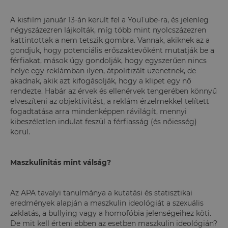
A kisfilm január 13-án került fel a YouTube-ra, és jelenleg
négyszázezren lájkolták, míg több mint nyolcszázezren
kattintottak a nem tetszik gombra. Vannak, akiknek az a
gondjuk, hogy potenciális erőszaktevőként mutatják be a
férfiakat, mások úgy gondolják, hogy egyszerűen nincs
helye egy reklámban ilyen, átpolitizált üzenetnek, de
akadnak, akik azt kifogásolják, hogy a klipet egy nő
rendezte. Habár az érvek és ellenérvek tengerében könnyű
elveszíteni az objektivitást, a reklám érzelmekkel telített
fogadtatása arra mindenképpen rávilágít, mennyi
kibeszéletlen indulat feszül a férfiasság (és nőiesség)
körül.
Maszkulinitás mint válság?
Az APA tavalyi tanulmánya a kutatási és statisztikai
eredmények alapján a maszkulin ideológiát a szexuális
zaklatás, a bullying vagy a homofóbia jelenségeihez köti.
De mit kell érteni ebben az esetben maszkulin ideológián?