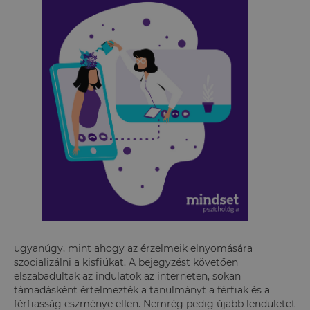
ugyanúgy, mint ahogy az érzelmeik elnyomására
szocializálni a kisfiúkat. A bejegyzést követően
elszabadultak az indulatok az interneten, sokan
támadásként értelmezték a tanulmányt a férfiak és a
férfiasság eszménye ellen. Nemrég pedig újabb lendületet