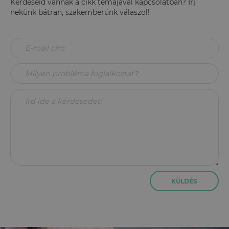
Kérdéseid vannak a cikk témájával kapcsolatban? Írj
nekünk bátran, szakemberünk válaszol!
KÜLDÉS