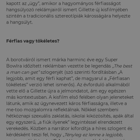
kapott az „ügy”, amikor a hagyományos férfiasságot
hangsúlyozó reklámjairól ismert Gillette új kisfilmjében
szintén a tradicionális sztereotípiák károsságára helyezte
a hangsúlyt.
Férfias vagy tökéletes?
A borotváiról ismert márka harminc éve egy Super
Bowlra időzített reklámban vezette be legendás
„The best
a man can get”
szlogenjét (szó szerinti fordításban „A
legjobb, amit egy férfi kaphat”, de magyarul a „Férfiasan
tökéletes” verzió lehet ismerős). Az évforduló alkalmából
vette elő a Gillette újra a jelmondatot, ám egy egészen
más kontextusban. A kisfilm első felében olyan jeleneteket
látunk, amik az úgynevezett káros férfiasságra, illetve a
me-too mozgalomra reflektálnak. Nőkkel szembeni
hétköznapi szexuális zaklatás, iskolai kiközösítés, apák által
egy egyszerű, „a fiúk ilyenek” legyintéssel elrendezett
verekedés. Közben a narrátor kifordítja a híres szlogent és
kérdésként teszi fel, hogy
„Tényleg ez lenne a legjobb,