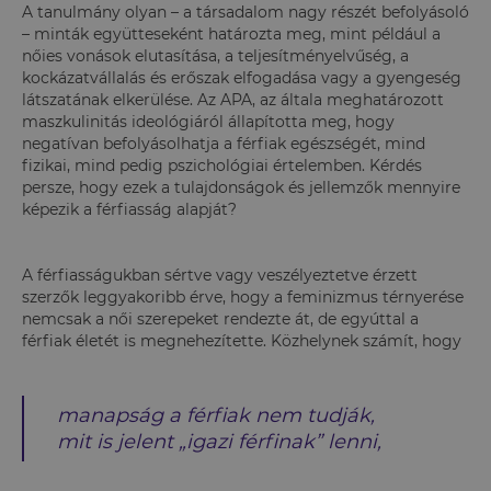
A tanulmány olyan – a társadalom nagy részét befolyásoló
– minták együtteseként határozta meg, mint például a
nőies vonások elutasítása, a teljesítményelvűség, a
kockázatvállalás és erőszak elfogadása vagy a gyengeség
látszatának elkerülése. Az APA, az általa meghatározott
maszkulinitás ideológiáról állapította meg, hogy
negatívan befolyásolhatja a férfiak egészségét, mind
fizikai, mind pedig pszichológiai értelemben. Kérdés
persze, hogy ezek a tulajdonságok és jellemzők mennyire
képezik a férfiasság alapját?
A férfiasságukban sértve vagy veszélyeztetve érzett
szerzők leggyakoribb érve, hogy a feminizmus térnyerése
nemcsak a női szerepeket rendezte át, de egyúttal a
férfiak életét is megnehezítette. Közhelynek számít, hogy
manapság a férfiak nem tudják,
mit is jelent „igazi férfinak” lenni,