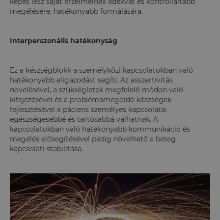
képes lesz saját érzelmeinek adekvát és kontrolláltabb
megélésére, hatékonyabb formálására.
Interperszonális hatékonyság
Ez a készségblokk a személyközi kapcsolatokban való
hatékonyabb eligazodást segíti. Az asszertivitás
növelésével, a szükségletek megfelelő módon való
kifejezésével és a problémamegoldó készségek
fejlesztésével a páciens személyes kapcsolatai
egészségesebbé és tartósabbá válhatnak. A
kapcsolatokban való hatékonyabb kommunikáció és
megélés elősegítésével pedig növelhető a beteg
kapcsolati stabilitása.