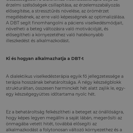
érzelmi szélsőségek csillapítása, az érzelemszabályozás
elősegítése, a stressztűrés növelése, az örömérzet
megélésének, az erre való képességnek az optimalizálása.
A DBT segít finomhangolni a páciens viselkedésmódjait,
növelheti a beteg változásra való motivációját, és
elősegítheti a környezetéhez való hatékonyabb
illeszkedést és alkalmazkodást.
Ki és hogyan alkalmazhatja a DBT-t
A dialektikus viselkedésterápia egyik fő jellegzetessége a
terápia hosszának behatároltsága. A négy készségblokk
strukturáltan, összesen harminckét hét alatt zajlik le, egy-
egy készségegyüttes időtartama nyolc hét.
Ez a behatároltság felkészítheti a beteget az önállóságra,
hogy képes legyen megállni a saját lábán, megerősíti az
önmagába vetett hitét, továbbá elősegíti az
alkalmazkodást a folytonosan változó környezethez és a