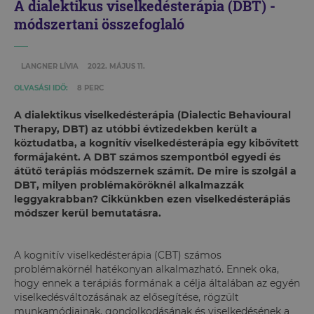
A dialektikus viselkedésterápia (DBT) -
módszertani összefoglaló
LANGNER LÍVIA
2022. MÁJUS 11.
OLVASÁSI IDŐ:
8 PERC
A dialektikus viselkedésterápia (Dialectic Behavioural
Therapy, DBT) az utóbbi évtizedekben került a
köztudatba, a kognitív viselkedésterápia egy kibővített
formájaként. A DBT számos szempontból egyedi és
átütő terápiás módszernek számít. De mire is szolgál a
DBT, milyen problémaköröknél alkalmazzák
leggyakrabban? Cikkünkben ezen viselkedésterápiás
módszer kerül bemutatásra.
A kognitív viselkedésterápia (CBT) számos
problémakörnél hatékonyan alkalmazható. Ennek oka,
hogy ennek a terápiás formának a célja általában az egyén
viselkedésváltozásának az elősegítése, rögzült
munkamódjainak, gondolkodásának és viselkedésének a