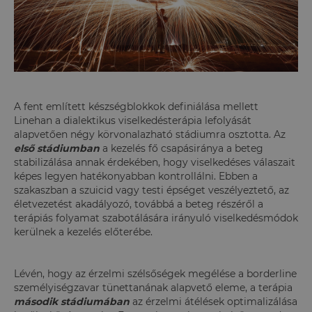
A fent említett készségblokkok definiálása mellett
Linehan a dialektikus viselkedésterápia lefolyását
alapvetően négy körvonalazható stádiumra osztotta. Az
első stádiumban
a kezelés fő csapásiránya a beteg
stabilizálása annak érdekében, hogy viselkedéses válaszait
képes legyen hatékonyabban kontrollálni. Ebben a
szakaszban a szuicid vagy testi épséget veszélyeztető, az
életvezetést akadályozó, továbbá a beteg részéről a
terápiás folyamat szabotálására irányuló viselkedésmódok
kerülnek a kezelés előterébe.
Lévén, hogy az érzelmi szélsőségek megélése a borderline
személyiségzavar tünettanának alapvető eleme, a terápia
második stádiumában
az érzelmi átélések optimalizálása