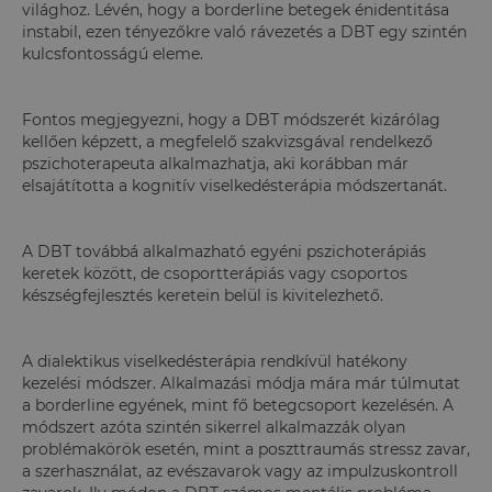
világhoz. Lévén, hogy a borderline betegek énidentitása
instabil, ezen tényezőkre való rávezetés a DBT egy szintén
kulcsfontosságú eleme.
Fontos megjegyezni, hogy a DBT módszerét kizárólag
kellően képzett, a megfelelő szakvizsgával rendelkező
pszichoterapeuta alkalmazhatja, aki korábban már
elsajátította a kognitív viselkedésterápia módszertanát.
A DBT továbbá alkalmazható egyéni pszichoterápiás
keretek között, de csoportterápiás vagy csoportos
készségfejlesztés keretein belül is kivitelezhető.
A dialektikus viselkedésterápia rendkívül hatékony
kezelési módszer. Alkalmazási módja mára már túlmutat
a borderline egyének, mint fő betegcsoport kezelésén. A
módszert azóta szintén sikerrel alkalmazzák olyan
problémakörök esetén, mint a poszttraumás stressz zavar,
a szerhasználat, az evészavarok vagy az impulzuskontroll