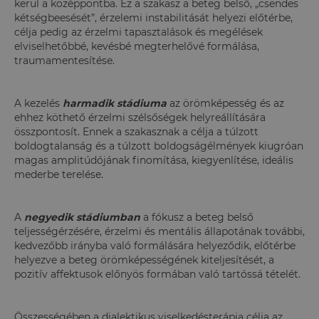
kerül a középpontba. Ez a szakasz a beteg belső, „csendes
kétségbeesését”, érzelemi instabilitását helyezi előtérbe,
célja pedig az érzelmi tapasztalások és megélések
elviselhetőbbé, kevésbé megterhelővé formálása,
traumamentesítése.
A kezelés
harmadik stádiuma
az örömképesség és az
ehhez köthető érzelmi szélsőségek helyreállítására
összpontosít. Ennek a szakasznak a célja a túlzott
boldogtalanság és a túlzott boldogságélmények kiugróan
magas amplitúdójának finomítása, kiegyenlítése, ideális
mederbe terelése.
A
negyedik stádiumban
a fókusz a beteg belső
teljességérzésére, érzelmi és mentális állapotának további,
kedvezőbb irányba való formálására helyeződik, előtérbe
helyezve a beteg örömképességének kiteljesítését, a
pozitív affektusok előnyös formában való tartóssá tételét.
Összességében a dialektikus viselkedésterápia célja az