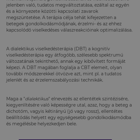
jelenben való, tudatos megváltoztatása, ezáltal az egyén
és a környezete közötti kapcsolati zavarok
megszüntetése. A terápia célja tehát kifejezetten a
betegek gondolkodásmódjának, érzelmi- és az ehhez
kapcsolódó viselkedéses válaszreakcióinak optimalizálása.
A dialektikus viselkedésterápia (DBT) a kognitív
viselkedésterápia egy átfogóbb, szélesebb spektrumú
változatának tekinthető, annak egy kibővített formáját
képezi. A DBT magában foglalja a CBT elemeit, olyan
további módszerekkel ötvözve azt, mint pl. a tudatos
jelenlét és az érzelemszabályozási technikák.
Maga a "
dialektikus
" elnevezés az ellentétek szintézisére,
kiegyenlítésére való képességre utal, azaz, hogy a beteg a
dichotóm, vagyis kétirányú (jó vagy rossz), ellentétes
beállítódás helyett egy egységesebb gondolkodásmódba
és megélésbe helyezkedjen bele.