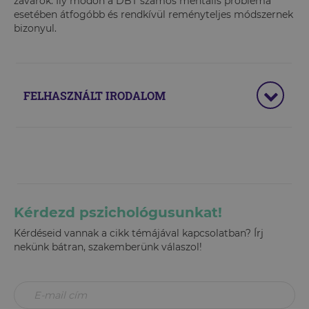
zavarok. Ily módon a DBT számos mentális probléma
esetében átfogóbb és rendkívül reményteljes módszernek
bizonyul.
FELHASZNÁLT IRODALOM
Kérdezd pszichológusunkat!
Kérdéseid vannak a cikk témájával kapcsolatban? Írj
nekünk bátran, szakemberünk válaszol!