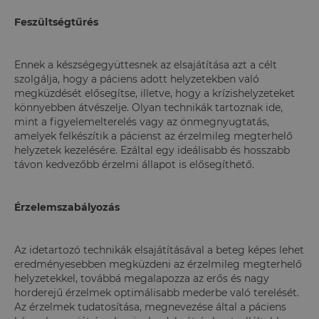
Feszültségtűrés
Ennek a készségegyüttesnek az elsajátítása azt a célt
szolgálja, hogy a páciens adott helyzetekben való
megküzdését elősegítse, illetve, hogy a krízishelyzeteket
könnyebben átvészelje. Olyan technikák tartoznak ide,
mint a figyelemelterelés vagy az önmegnyugtatás,
amelyek felkészítik a pácienst az érzelmileg megterhelő
helyzetek kezelésére. Ezáltal egy ideálisabb és hosszabb
távon kedvezőbb érzelmi állapot is elősegíthető.
Érzelemszabályozás
Az idetartozó technikák elsajátításával a beteg képes lehet
eredményesebben megküzdeni az érzelmileg megterhelő
helyzetekkel, továbbá megalapozza az erős és nagy
horderejű érzelmek optimálisabb mederbe való terelését.
Az érzelmek tudatosítása, megnevezése által a páciens