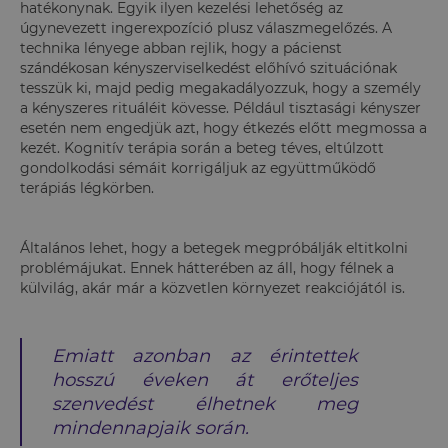
hatékonynak. Egyik ilyen kezelési lehetőség az
úgynevezett ingerexpozíció plusz válaszmegelőzés. A
technika lényege abban rejlik, hogy a pácienst
szándékosan kényszerviselkedést előhívó szituációnak
tesszük ki, majd pedig megakadályozzuk, hogy a személy
a kényszeres rituáléit kövesse. Például tisztasági kényszer
esetén nem engedjük azt, hogy étkezés előtt megmossa a
kezét. Kognitív terápia során a beteg téves, eltúlzott
gondolkodási sémáit korrigáljuk az együttműködő
terápiás légkörben.
Általános lehet, hogy a betegek megpróbálják eltitkolni
problémájukat. Ennek hátterében az áll, hogy félnek a
külvilág, akár már a közvetlen környezet reakciójától is.
Emiatt azonban az érintettek
hosszú éveken át erőteljes
szenvedést élhetnek meg
mindennapjaik során.