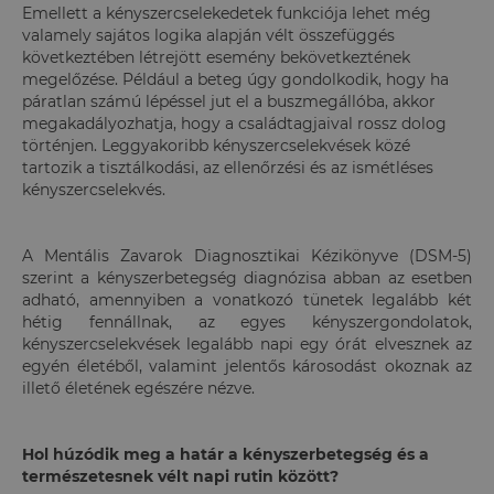
Emellett a kényszercselekedetek funkciója lehet még
valamely sajátos logika alapján vélt összefüggés
következtében létrejött esemény bekövetkeztének
megelőzése. Például a beteg úgy gondolkodik, hogy ha
páratlan számú lépéssel jut el a buszmegállóba, akkor
megakadályozhatja, hogy a családtagjaival rossz dolog
történjen. Leggyakoribb kényszercselekvések közé
tartozik a tisztálkodási, az ellenőrzési és az ismétléses
kényszercselekvés.
A Mentális Zavarok Diagnosztikai Kézikönyve (DSM-5)
szerint a kényszerbetegség diagnózisa abban az esetben
adható, amennyiben a vonatkozó tünetek legalább két
hétig fennállnak, az egyes kényszergondolatok,
kényszercselekvések legalább napi egy órát elvesznek az
egyén életéből, valamint jelentős károsodást okoznak az
illető életének egészére nézve.
Hol húzódik meg a határ a kényszerbetegség és a
természetesnek vélt napi rutin között?