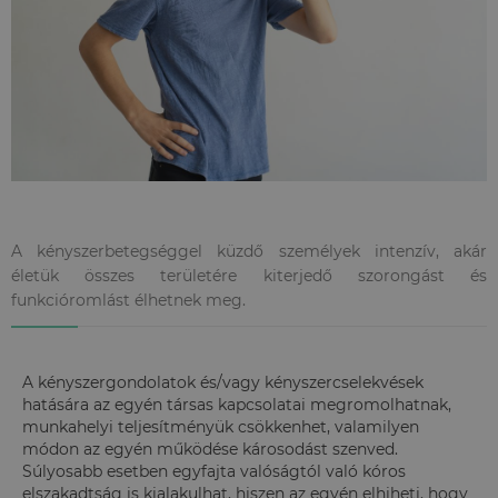
A kényszerbetegséggel küzdő személyek intenzív, akár
életük összes területére kiterjedő szorongást és
funkcióromlást élhetnek meg.
A kényszergondolatok és/vagy kényszercselekvések
hatására az egyén társas kapcsolatai megromolhatnak,
munkahelyi teljesítményük csökkenhet, valamilyen
módon az egyén működése károsodást szenved.
Súlyosabb esetben egyfajta valóságtól való kóros
elszakadtság is kialakulhat, hiszen az egyén elhiheti, hogy