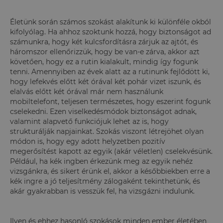
Életünk során számos szokást alakítunk ki különféle okból
kifolyólag. Ha ahhoz szoktunk hozzá, hogy biztonságot ad
számunkra, hogy két kulcsfordításra zárjuk az ajtót, és
háromszor ellenőrizzük, hogy be van-e zárva, akkor azt
követően, hogy ez a rutin kialakult, mindig így fogunk
tenni. Amennyiben az évek alatt az a rutinunk fejlődött ki,
hogy lefekvés előtt két órával két pohár vizet iszunk, és
elalvás előtt két órával már nem használunk
mobiltelefont, teljesen természetes, hogy eszerint fogunk
cselekedni. Ezen viselkedésmódok biztonságot adnak,
valamint alapvető funkciójuk lehet az is, hogy
strukturálják napjainkat. Szokás viszont létrejöhet olyan
módon is, hogy egy adott helyzetben pozitív
megerősítést kapott az egyik (akár véletlen) cselekvésünk.
Például, ha kék ingben érkezünk meg az egyik nehéz
vizsgánkra, és sikert érünk el, akkor a későbbiekben erre a
kék ingre a jó teljesítmény zálogaként tekinthetünk, és
akár gyakrabban is vesszük fel, ha vizsgázni indulunk.
Ilyen és ehhez hasonló szokások minden ember életében