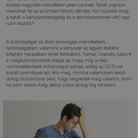
kisebb-nagyobb mértékben jelen vannak. Tehát jogosan
merülhet fel az alcímben feltett kérdés: Hol húzódik meg
a határ a kényszerbetegség és a természetesnek vélt napi
rutin között?
A különbséget az átélt szorongás mértékében,
tartósságában, valamint a kényszer az egyén életére
kifejtett hatásában lehet felfedezni. Tamar Chansky szerint
a megkülönböztetés alapja az, hogy míg a napi
rutincselekvések biztonságot adnak, addig az OCD-vel
küzdő személyek azt élik meg, mintha valamilyen belső
dolog ösztönözné őket, hogy tegyenek meg valamit, mert
ha nem teszik meg, akkor rossz dolog fog történni.