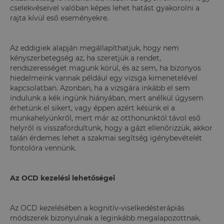
cselekvéseivel valóban képes lehet hatást gyakorolni a
rajta kívül eső eseményekre.
Az eddigiek alapján megállapíthatjuk, hogy nem
kényszerbetegség az, ha szeretjük a rendet,
rendszerességet magunk körül, és az sem, ha bizonyos
hiedelmeink vannak például egy vizsga kimenetelével
kapcsolatban. Azonban, ha a vizsgára inkább el sem
indulunk a kék ingünk hiányában, mert anélkül úgysem
érhetünk el sikert, vagy éppen azért késünk el a
munkahelyünkről, mert már az otthonunktól távol eső
helyről is visszafordultunk, hogy a gázt ellenőrizzük, akkor
talán érdemes lehet a szakmai segítség igénybevételét
fontolóra vennünk.
Az OCD kezelési lehetőségei
Az OCD kezelésében a kognitív-viselkedésterápiás
módszerek bizonyulnak a leginkább megalapozottnak,