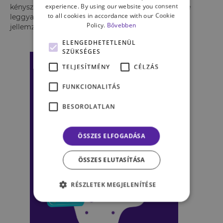
experience. By using our website you consent
kényszergondolatok vagy a kényszercselekvések, de
to all cookies in accordance with our Cookie
leggyakoribb változatban az együttes előfordulás
Policy.
Bővebben
jellemző.
ELENGEDHETETLENÜL
SZÜKSÉGES
TELJESÍTMÉNY
CÉLZÁS
FUNKCIONALITÁS
BESOROLATLAN
ÖSSZES ELFOGADÁSA
ÖSSZES ELUTASÍTÁSA
RÉSZLETEK MEGJELENÍTÉSE