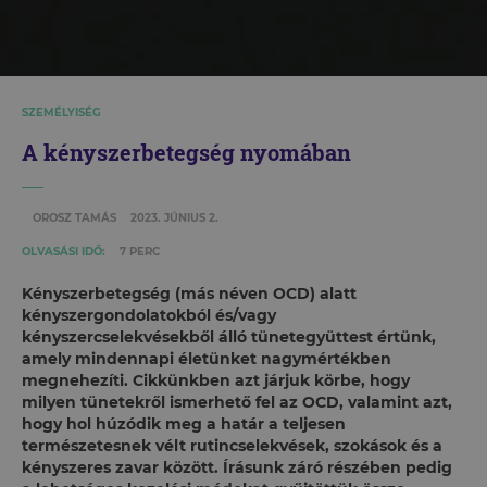
SZEMÉLYISÉG
A kényszerbetegség nyomában
OROSZ TAMÁS
2023. JÚNIUS 2.
OLVASÁSI IDŐ:
7 PERC
Kényszerbetegség (más néven OCD) alatt
kényszergondolatokból és/vagy
kényszercselekvésekből álló tünetegyüttest értünk,
amely mindennapi életünket nagymértékben
megnehezíti. Cikkünkben azt járjuk körbe, hogy
milyen tünetekről ismerhető fel az OCD, valamint azt,
hogy hol húzódik meg a határ a teljesen
természetesnek vélt rutincselekvések, szokások és a
kényszeres zavar között. Írásunk záró részében pedig