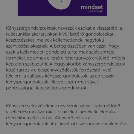
Kényszergondolatoknak nevezzük azokat a visszatérő, a
tudatunkba akaratunkon kívül betörő gondolatokat,
késztetéseket, melyek kellemetlenek, nagyfokú
szenvedést okoznak. A beteg tisztában van azzal, hogy
ezek a kellemetlen gondolati tartalmak saját elméje
termékei, de ennek ellenére lehorgonyzó erejüktől mégis
képtelen szabadulni. A leggyakoribb kényszergondolatok
közé tartozik a beszennyeződéstől, fertőzéstől való
félelem, a vallásos kényszergondolatok, az agresszív
kényszergondolatok, illetve a szimmetriával,
pontossággal kapcsolatos gondolatok.
Kényszercselekvéseknek nevezzük azokat az ismétlődő
viselkedésmintázatokat, rituálékat, amelyek jelentős
mértékben eltúlzottak. Alapvető céljuk a
kényszergondolatok által kiváltott szorongás csökkentése.