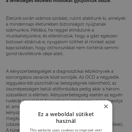
a lehetséges kezelési módokat gyűjtöttük össze.
Életünk során számos szokást, rutint alakítunk ki, amelyek
a mindennapi életünkben biztonságot nyújtanak
számunkra. Például, ha reggel elindulunk a
munkahelyünkre, és ellenőrizzük, hogy a gázt egészen
biztosan elzártuk-e, nyugalom tölthet el minket azzal
kapcsolatban, hogy otthonunkkal nem történik semmi
gond távollétünk ideje alatt.
A kényszerbetegséget a diagnosztikai kézikönyvek a
szorongásos zavarok közé sorolják. Az OCD a negyedik
leggyakoribb pszichiátriai betegségnek tekinthető, az
össznépességen belüli előfordulása pedig akár a három
százalékot is elérheti. Kényszerbetegség esetén az egyén
tudatát akaratától függetlenül számos gondolat árasztja
×
el, amelyek kényszeres cselekvésekhez vezetnek. A
kényszereket két fő csoportba lehet sorolni:
Ez a weboldal sütiket
megkülönböztetünk kényszergondolatokat
használ
(obszessziókat) és kényszercselekvéseket (kompulziókat).
This website uses cookies to improve user
A tüneti képet néhány esetben uralhatják a