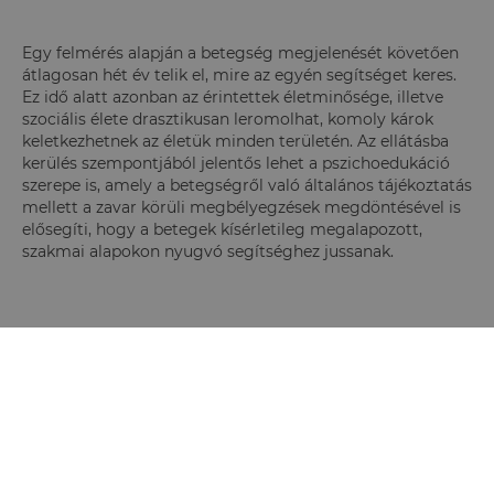
Egy felmérés alapján a betegség megjelenését követően
átlagosan hét év telik el, mire az egyén segítséget keres.
Ez idő alatt azonban az érintettek életminősége, illetve
szociális élete drasztikusan leromolhat, komoly károk
keletkezhetnek az életük minden területén. Az ellátásba
kerülés szempontjából jelentős lehet a pszichoedukáció
szerepe is, amely a betegségről való általános tájékoztatás
mellett a zavar körüli megbélyegzések megdöntésével is
elősegíti, hogy a betegek kísérletileg megalapozott,
szakmai alapokon nyugvó segítséghez jussanak.
FELHASZNÁLT IRODALOM