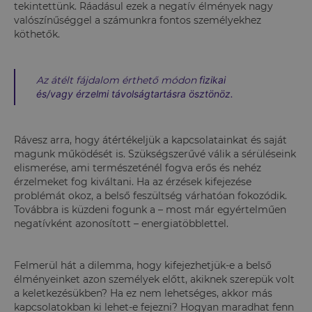
tekintettünk. Ráadásul ezek a negatív élmények nagy
valószínűséggel a számunkra fontos személyekhez
köthetők.
Az átélt fájdalom érthető módon
fizikai
és/vagy érzelmi távolságtartásra ösztönöz.
Rávesz arra, hogy átértékeljük a kapcsolatainkat és saját
magunk működését is. Szükségszerűvé válik a sérüléseink
elismerése, ami természeténél fogva erős és nehéz
érzelmeket fog kiváltani. Ha az érzések kifejezése
problémát okoz, a belső feszültség várhatóan fokozódik.
Továbbra is küzdeni fogunk a – most már egyértelműen
negatívként azonosított – energiatöbblettel.
Felmerül hát a dilemma, hogy kifejezhetjük-e a belső
élményeinket azon személyek előtt, akiknek szerepük volt
a keletkezésükben? Ha ez nem lehetséges, akkor más
kapcsolatokban ki lehet-e fejezni? Hogyan maradhat fenn