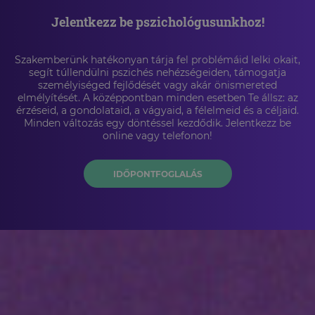
Jelentkezz be pszichológusunkhoz!
Szakemberünk hatékonyan tárja fel problémáid lelki okait,
segít túllendülni pszichés nehézségeiden, támogatja
személyiséged fejlődését vagy akár önismereted
elmélyítését. A középpontban minden esetben Te állsz: az
érzéseid, a gondolataid, a vágyaid, a félelmeid és a céljaid.
Minden változás egy döntéssel kezdődik. Jelentkezz be
online vagy telefonon!
IDŐPONTFOGLALÁS