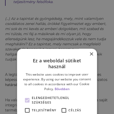
teljesítmény felsőfoka.
(...) Az a tapintat és gyöngédség, mely, mint valamilyen
csodálatos zenei hallás, örökké figyelmeztet egy embert,
mi sok és mi kevés az emberi dolgokban, mit szabad és
mi túlzás, mi fáj a másiknak és mi olyan jó, hogy
ellenségünk lesz, ha megajándékozzuk vele és nem tudja
meghálálni? Ez a tapintat, mely nemcsak a megfelelő
szavakat és hangsúlyt ismeri, hanem a
×
hallgatás gyöngédségét is. Vannak ritka emberek, akik
tudják ezt.”
Ez a weboldal sütiket
használ
This website uses cookies to improve user
A legtöbben azonban nem birtoklunk ilyen különleges
experience. By using our website you consent
képességeket, így jelentős esély van arra, hogy változatos
to all cookies in accordance with our Cookie
határsértések okozóivá és elszenvedőivé válunk.
Policy.
Bővebben
ELENGEDHETETLENÜL
Ha valaki nem képes érzékelni, képviselni és védeni a saját
SZÜKSÉGES
integritását biztosító kereteket, idővel teljesen
természetessé válhat számára, hogy mások igényei
TELJESÍTMÉNY
CÉLZÁS