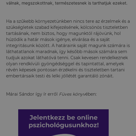
válnak, megszokottnak, természetesnek is tarthatjuk ezeket.
Ha a szűkebb környezetünkben nincs tere az érzelmek és a
szükségletek szabad kifejezésének, kölcsönös tiszteletben
tartásának, nem biztos, hogy magunktól rájövünk, hol
húzódik a határ mások igénye, elvárása és a saját
integritásunk között. A határaink saját magunk számára is
láthatatlanok maradnak, így később mások számára sem
tudjuk azokat láthatóvá tenni. Csak kevesen rendelkeznek
olyan rendkívüli gyöngédséggel és tapintattal, amelyek
révén képesek pontosan érzékelni és tiszteletben tartani
embertársaik testi és lelki jóllétét garantáló zónáit.
Márai Sándor így ír erről
Füves könyv
ében: