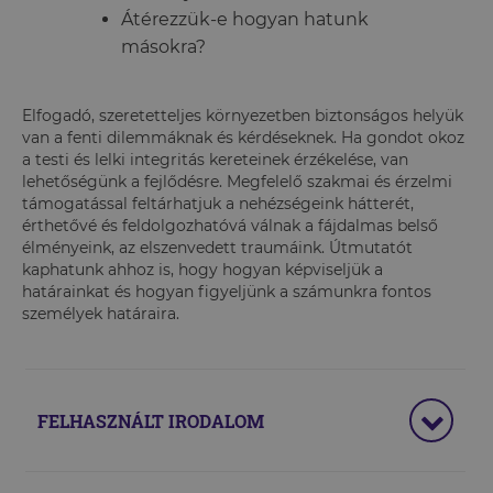
Átérezzük-e hogyan hatunk
másokra?
Elfogadó, szeretetteljes környezetben biztonságos helyük
van a fenti dilemmáknak és kérdéseknek. Ha gondot okoz
a testi és lelki integritás kereteinek érzékelése, van
lehetőségünk a fejlődésre. Megfelelő szakmai és érzelmi
támogatással feltárhatjuk a nehézségeink hátterét,
érthetővé és feldolgozhatóvá válnak a fájdalmas belső
élményeink, az elszenvedett traumáink. Útmutatót
kaphatunk ahhoz is, hogy hogyan képviseljük a
határainkat és hogyan figyeljünk a számunkra fontos
személyek határaira.
FELHASZNÁLT IRODALOM