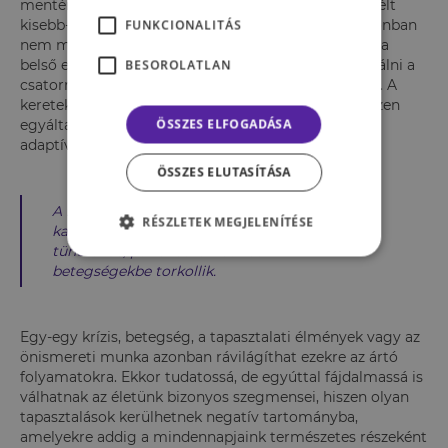
mentén éli az életét. A szükségleti hiányokból, az átélt
kisebb-nagyobb traumákból adódó frusztrációk azonban
FUNKCIONALITÁS
nem maradnak a végletekig „láthatatlanok”. Egyfajta
belső energiatöbbletként várhatóan meg fogják találni a
BESOROLATLAN
csatornát ahhoz, hogy valahogy a felszínre törjenek. A
keretek ezen a ponton is problémásak lehetnek, hiszen
ÖSSZES ELFOGADÁSA
egyáltalán nem biztos, hogy a kifejezés egészséges,
adaptív módon történik.
ÖSSZES ELUTASÍTÁSA
A felhalmozódott frusztráció gyakran
RÉSZLETEK MEGJELENÍTÉSE
kapcsolati problémákba, testi és lelki
tünetekbe, pszichoszomatikus
betegségekbe torkollik.
Egy-egy krízis, betegség, a tapasztalati élmények vagy az
önismereti munka azonban rávilágíthat ezekre az ártó
folyamatokra. Ekkor tudatossá, de egyúttal fájdalmassá is
válhatnak az életünk bizonyos szegmensei, hiszen olyan
tapasztalások kerülhetnek negatív tartományba,
amelyekre addig a mindennapjaink természetes részeként