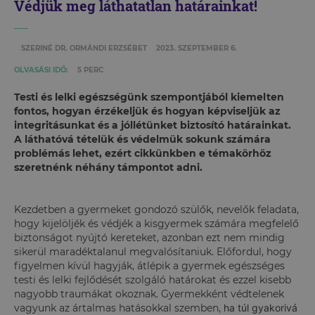
Védjük meg láthatatlan határainkat!
SZERINÉ DR. ORMÁNDI ERZSÉBET
2023. SZEPTEMBER 6.
OLVASÁSI IDŐ:
5 PERC
Testi és lelki egészségünk szempontjából kiemelten
fontos, hogyan érzékeljük és hogyan képviseljük az
integritásunkat és a jóllétünket biztosító határainkat.
A láthatóvá tételük és védelmük sokunk számára
problémás lehet, ezért cikkünkben e témakörhöz
szeretnénk néhány támpontot adni.
Kezdetben a gyermeket gondozó szülők, nevelők feladata,
hogy kijelöljék és védjék a kisgyermek számára megfelelő
biztonságot nyújtó kereteket, azonban ezt nem mindig
sikerül maradéktalanul megvalósítaniuk. Előfordul, hogy
figyelmen kívül hagyják, átlépik a gyermek egészséges
testi és lelki fejlődését szolgáló határokat és ezzel kisebb
nagyobb traumákat okoznak. Gyermekként védtelenek
vagyunk az ártalmas hatásokkal szemben,
ha túl gyakorivá