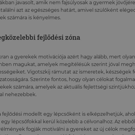
kban javasolt, amik nem fajsúlyosak a gyermek jövőjére
alálni azt az egészséges határt, amivel szülőként elége
ek számára is kényelmes.
egközelebbi fejlődési zóna
ran a gyerekek motivációja azért hagy alább, mert olyan 
ben magukat, amelyek megítélésük szerint jóval megh
sségeiket. Vigotszkij rámutat az ismeretek, készségek 
zatosságára. Szerinte fontos, hogy olyan célokat fogal
ekek számára, amelyek az aktuális fejlettségi szintjükh
al nehezebbek.
a fejlődési modellt egy lépcsőként is elképzelhetjük, ah
 egy lépcsőfokkal kerül közelebb a célvonalhoz. Az ebbő
rélmények fogják motiválni a gyereket az új célok meg