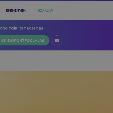
ESEMÉNYEK
SZAKLAP
ichológiai tanácsadás
INE IDŐPONTFOGLALÁS