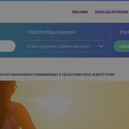
RÓLUNK
SZOLGÁLTATÁSOK
Pszichológus kereső
Psz
Miben segíthet szakemberünk?
ONL
HOGYAN TÁMOGASSUK GYERMEKÜNKET A CÉLEGYENES FELÉ VEZETŐ ÚTON?