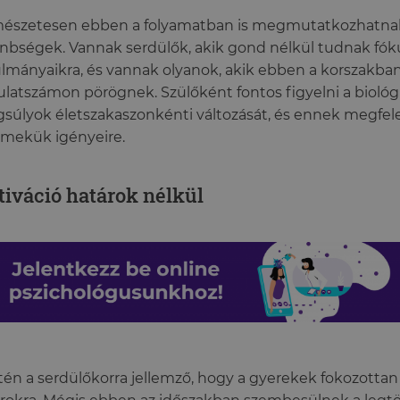
mészetesen ebben a folyamatban is megmutatkozhatna
nbségek. Vannak serdülők, akik gond nélkül tudnak fóku
lmányaikra, és vannak olyanok, akik ebben a korszakba
ulatszámon pörögnek. Szülőként fontos figyelni a biológiai
súlyok életszakaszonkénti változását, és ennek megfele
mekük igényeire.
iváció határok nélkül
tén a serdülőkorra jellemző, hogy a gyerekek fokozotta