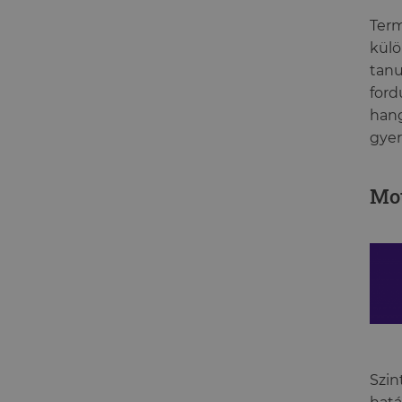
Ter
külö
tanu
ford
hang
gyer
Mot
Szin