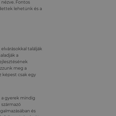
 nézve. Fontos
dettek lehetünk és a
elvárásokkal találják
aladják a
fejlesztésének
mazzunk meg a
öz képest csak egy
ol a gyerek mindig
l származó
fogalmazásában és