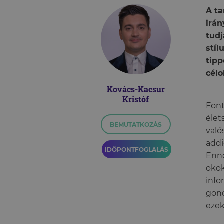
A t
irán
tudj
stíl
tipp
célo
Kovács-Kacsur
Kristóf
Font
élet
BEMUTATKOZÁS
való
addi
IDŐPONTFOGLALÁS
Enne
okok
info
gond
ezek