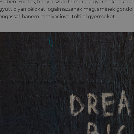
ésében. Fontos, hogy a szülő felmérje a gyermeke aktuális 
gyütt olyan célokat fogalmazzanak meg, aminek gondo
ongással, hanem motivációval tölti el gyermeket.