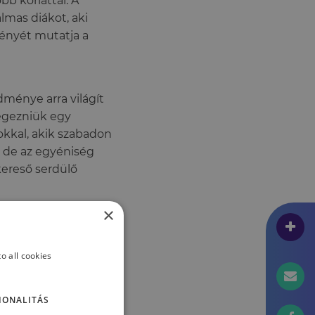
b korláttal. A
lmas diákot, aki
igényét mutatja a
ménye arra világít
végezniük egy
okkal, akik szabadon
, de az egyéniség
kereső serdülő
×
o all cookies
IONALITÁS