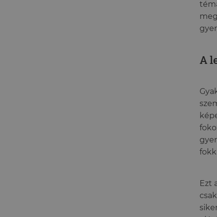
témá
megt
gyer
A l
Gyak
szem
képe
foko
gyer
fokk
Ezt 
csak
sike