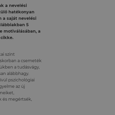
k a nevelési
zülő hatékonyan
 a saját nevelés
i
 alábbiakban 5
e motiválásában, a
 cikke.
i szint
láskorban a csemeték
mükben a tudásvágy,
san alábbhagy.
vül pszichológiai
igyelme az új
meiket,
k és megértsék,