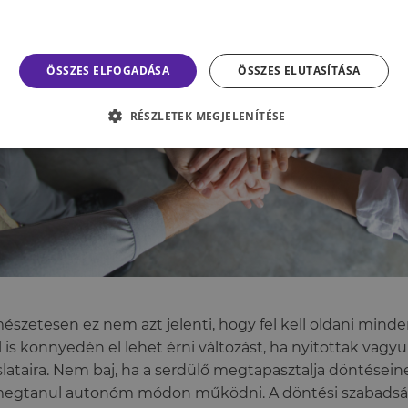
ÖSSZES ELFOGADÁSA
ÖSSZES ELUTASÍTÁSA
RÉSZLETEK MEGJELENÍTÉSE
észetesen ez nem azt jelenti, hogy fel kell oldani minde
l is könnyedén el lehet érni változást, ha nyitottak vag
slataira. Nem baj, ha a serdülő megtapasztalja döntése
egtanul autonóm módon működni. A döntési szabadság