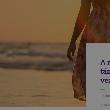
A 
tá
ve
MIND
OLVASÁ