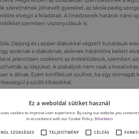
rokra. Mégis ebben az időszakban szembesülnek a legtöb
ők szeretnének jólnevelt gyereket, az iskola pedig szorga
ridőre elvégzi a feladatait. A tinédzserek határok iránti 
ridőkkel szembeni viszonyulásuk is.
ile, Dejong és Lepper diákokkal végzett kutatásuk ered
hogy azoknak a diákoknak, akiknek határidőre kellett el
datot jelentősen csökkent az érdeklődésük, szemben az
zthatták az idejüket. A szabályok nem csak a kreativitás
ban is állnak. Ezért konfliktust szülhet, ha egy önmagát 
beszegül a szülői tiltásokkal.
Ez a weboldal sütiket használ
 uses cookies to improve user experience. By using our website you consent t
in accordance with our Cookie Policy.
Bővebben
ENÜL SZÜKSÉGES
TELJESÍTMÉNY
CÉLZÁS
FUNKC