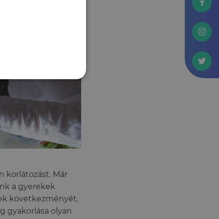
n korlátozást. Már
yunk a gyerekek
inek következményét,
 gyakorlása olyan