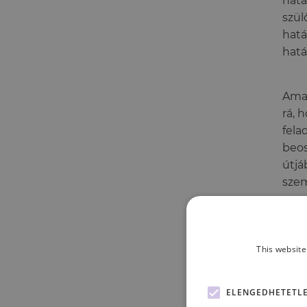
hatá
szül
hatá
hatá
Amab
rá, 
fela
beos
útjá
szem
This website
ELENGEDHETETL