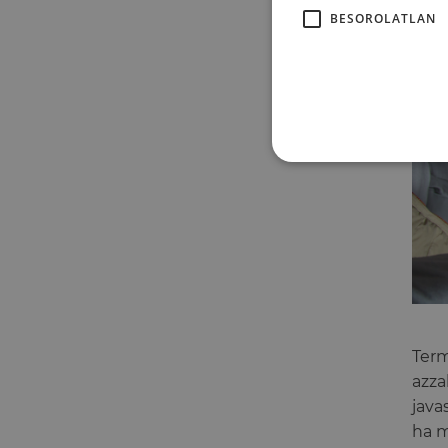
BESOROLATLAN
Term
azza
java
ha m