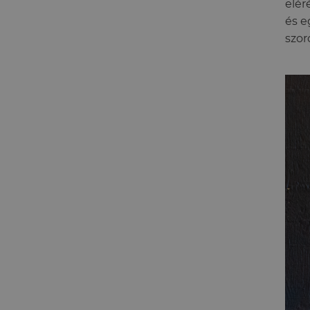
elér
és e
szor