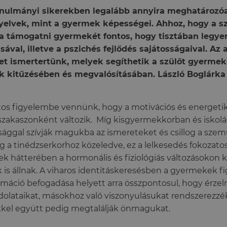
anulmányi sikerekben legalább annyira meghatározóa
yelvek, mint a gyermek képességei. Ahhoz, hogy a s
a támogatni gyermekét fontos, hogy tisztában legyen
usával, illetve a pszichés fejlődés sajátosságaival. Az
et ismertertünk, melyek segíthetik a szülőt gyermek
k kitűzésében és megvalósításában. László Boglárka
os figyelembe vennünk, hogy a motivációs és energetika
szakaszonként változik. Míg kisgyermekkorban és isko
sággal szívják magukba az ismereteket és csillog a sze
g a tinédzserkorhoz közeledve, ez a lelkesedés fokozato
k hátterében a hormonális és fiziológiás változásokon kí
 is állnak. A viharos identitáskeresésben a gyermekek f
rmáció befogadása helyett arra összpontosul, hogy érzel
olataikat, másokhoz való viszonyulásukat rendszerezzé
kel együtt pedig megtalálják önmagukat.