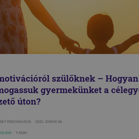
motivációról szülőknek – Hogyan
mogassuk gyermekünket a célegye
zető úton?
SET PSZICHOLÓGIA
2022. JÚNIUS 28.
SI IDŐ:
7 PERC