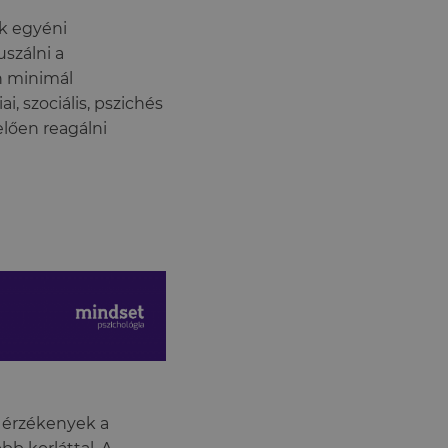
k egyéni
szálni a
n minimál
, szociális, pszichés
lően reagálni
n érzékenyek a