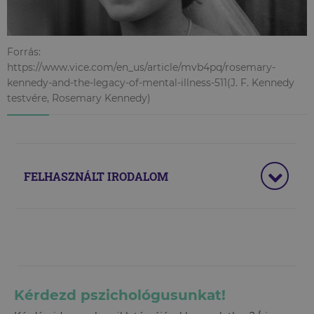
Forrás:
https://www.vice.com/en_us/article/mvb4pq/rosemary-
kennedy-and-the-legacy-of-mental-illness-511(J. F. Kennedy
testvére, Rosemary Kennedy)
FELHASZNÁLT IRODALOM
Kérdezd pszichológusunkat!