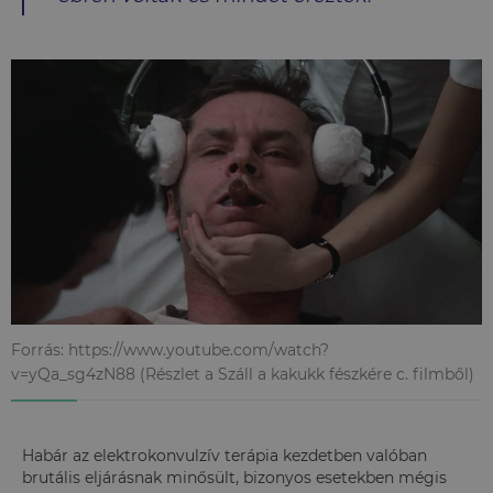
Forrás: https://www.youtube.com/watch?
v=yQa_sg4zN88 (Részlet a Száll a kakukk fészkére c. filmből)
Habár az elektrokonvulzív terápia kezdetben valóban
brutális eljárásnak minősült, bizonyos esetekben mégis