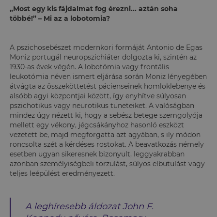
„Most egy kis fájdalmat fog érezni... aztán soha
többé!”
– Mi az a lobotomia?
A pszichosebészet modernkori formáját Antonio de Egas
Moniz portugál neuropszichiáter dolgozta ki, szintén az
1930-as évek végén. A lobotómia vagy frontális
leukotómia néven ismert eljárása során Moniz lényegében
átvágta az összeköttetést pácienseinek homloklebenye és
alsóbb agyi központjai között, így enyhítve súlyosan
pszichotikus vagy neurotikus tüneteiket. A valóságban
mindez úgy nézett ki, hogy a sebész betege szemgolyója
mellett egy vékony, jégcsákányhoz hasonló eszközt
vezetett be, majd megforgatta azt agyában, s ily módon
roncsolta szét a kérdéses rostokat. A beavatkozás némely
esetben ugyan sikeresnek bizonyult, leggyakrabban
azonban személyiségbeli torzulást, súlyos elbutulást vagy
teljes leépülést eredményezett.
A leghíresebb áldozat John F.