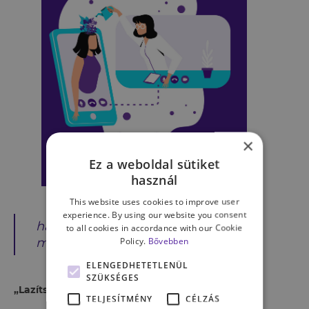
×
Ez a weboldal sütiket
használ
This website uses cookies to improve user
experience. By using our website you consent
hanem a múlt században is
to all cookies in accordance with our Cookie
Policy.
Bővebben
megjelentek!
ELENGEDHETETLENÜL
SZÜKSÉGES
„Lazítsa el az izmait, feszítse meg az agyát!”
TELJESÍTMÉNY
CÉLZÁS