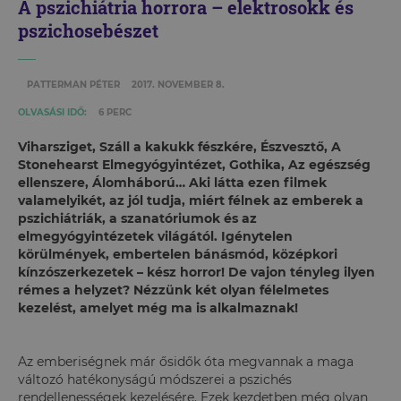
A pszichiátria horrora – elektrosokk és
pszichosebészet
PATTERMAN PÉTER
2017. NOVEMBER 8.
OLVASÁSI IDŐ:
6 PERC
Viharsziget, Száll a kakukk fészkére, Észvesztő, A
Stonehearst Elmegyógyintézet, Gothika, Az egészség
ellenszere, Álomháború… Aki látta ezen filmek
valamelyikét, az jól tudja, miért félnek az emberek a
pszichiátriák, a szanatóriumok és az
elmegyógyintézetek világától. Igénytelen
körülmények, embertelen bánásmód, középkori
kínzószerkezetek – kész horror! De vajon tényleg ilyen
rémes a helyzet? Nézzünk két olyan félelmetes
kezelést, amelyet még ma is alkalmaznak!
Az emberiségnek már ősidők óta megvannak a maga
változó hatékonyságú módszerei a pszichés
rendellenességek kezelésére. Ezek kezdetben még olyan