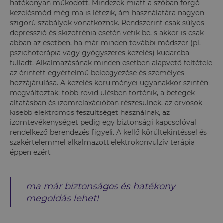
hatékonyan működött. Mindezek miatt a szóban forgó
kezelésmód még ma is létezik, ám használatára nagyon
szigorú szabályok vonatkoznak. Rendszerint csak súlyos
depresszió és skizofrénia esetén vetik be, s akkor is csak
abban az esetben, ha már minden további módszer (pl.
pszichoterápia vagy gyógyszeres kezelés) kudarcba
fulladt. Alkalmazásának minden esetben alapvető feltétele
az érintett egyértelmű beleegyezése és személyes
hozzájárulása. A kezelés körülményei ugyanakkor szintén
megváltoztak: több rövid ülésben történik, a betegek
altatásban és izomrelaxációban részesülnek, az orvosok
kisebb elektromos feszültséget használnak, az
izomtevékenységet pedig egy biztonsági kapcsolóval
rendelkező berendezés figyeli. A kellő körültekintéssel és
szakértelemmel alkalmazott elektrokonvulzív terápia
éppen ezért
ma már biztonságos és hatékony
megoldás lehet!