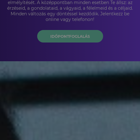
elmélyítését. A középpontban minden esetben Te állsz: az
érzéseid, a gondolataid, a vágyaid, a félelmeid és a céljaid.
Minden változás egy döntéssel kezdődik. Jelentkezz be
online vagy telefonon!
IDŐPONTFOGLALÁS