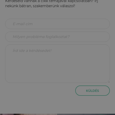
Kérdéseid vannak a cikk témájával kapcsolatban? Írj
nekünk bátran, szakemberünk válaszol!
KÜLDÉS