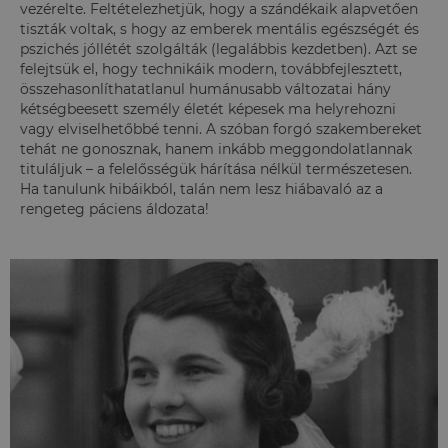
vezérelte. Feltételezhetjük, hogy a szándékaik alapvetően
tiszták voltak, s hogy az emberek mentális egészségét és
pszichés jóllétét szolgálták (legalábbis kezdetben). Azt se
felejtsük el, hogy technikáik modern, továbbfejlesztett,
összehasonlíthatatlanul humánusabb változatai hány
kétségbeesett személy életét képesek ma helyrehozni
vagy elviselhetőbbé tenni. A szóban forgó szakembereket
tehát ne gonosznak, hanem inkább meggondolatlannak
tituláljuk – a felelősségük hárítása nélkül természetesen.
Ha tanulunk hibáikból, talán nem lesz hiábavaló az a
rengeteg páciens áldozata!