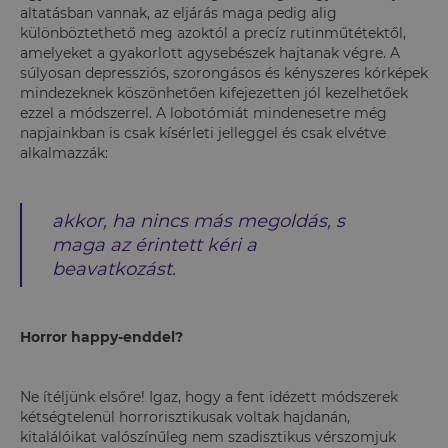
altatásban vannak, az eljárás maga pedig alig
különböztethető meg azoktól a precíz rutinműtétektől,
amelyeket a gyakorlott agysebészek hajtanak végre. A
súlyosan depressziós, szorongásos és kényszeres kórképek
mindezeknek köszönhetően kifejezetten jól kezelhetőek
ezzel a módszerrel. A lobotómiát mindenesetre még
napjainkban is csak kísérleti jelleggel és csak elvétve
alkalmazzák:
akkor, ha nincs más megoldás, s
maga az érintett kéri a
beavatkozást.
Horror happy-enddel?
Ne ítéljünk elsőre! Igaz, hogy a fent idézett módszerek
kétségtelenül horrorisztikusak voltak hajdanán,
kitalálóikat valószínűleg nem szadisztikus vérszomjuk