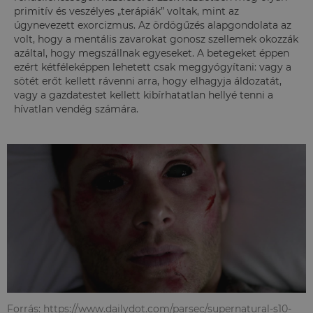
primitív és veszélyes „terápiák” voltak, mint az
úgynevezett exorcizmus. Az ördögűzés alapgondolata az
volt, hogy a mentális zavarokat gonosz szellemek okozzák
azáltal, hogy megszállnak egyeseket. A betegeket éppen
ezért kétféleképpen lehetett csak meggyógyítani: vagy a
sötét erőt kellett rávenni arra, hogy elhagyja áldozatát,
vagy a gazdatestet kellett kibírhatatlan hellyé tenni a
hívatlan vendég számára.
Forrás: https://www.dailydot.com/parsec/supernatural-s10-