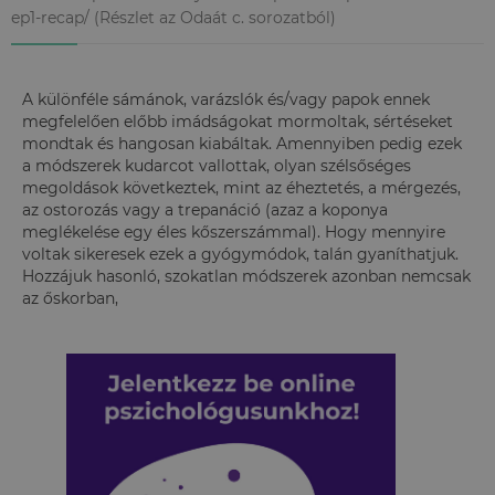
ep1-recap/ (Részlet az Odaát c. sorozatból)
A különféle sámánok, varázslók és/vagy papok ennek
megfelelően előbb imádságokat mormoltak, sértéseket
mondtak és hangosan kiabáltak. Amennyiben pedig ezek
a módszerek kudarcot vallottak, olyan szélsőséges
megoldások következtek, mint az éheztetés, a mérgezés,
az ostorozás vagy a trepanáció (azaz a koponya
meglékelése egy éles kőszerszámmal). Hogy mennyire
voltak sikeresek ezek a gyógymódok, talán gyaníthatjuk.
Hozzájuk hasonló, szokatlan módszerek azonban nemcsak
az őskorban,