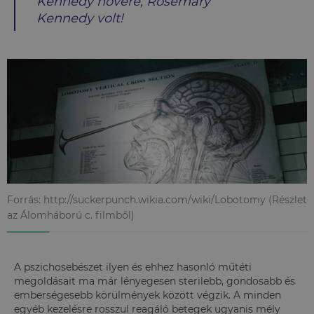
Kennedy nővére, Rosemary
Kennedy volt!
Forrás: http://suckerpunch.wikia.com/wiki/Lobotomy (Részlet
az Álomháború c. filmből)
A pszichosebészet ilyen és ehhez hasonló műtéti
megoldásait ma már lényegesen sterilebb, gondosabb és
emberségesebb körülmények között végzik. A minden
egyéb kezelésre rosszul reagáló betegek ugyanis mély