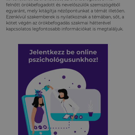
felnőtt örökbefogadott és nevelőszülők szemszögéből
egyaránt, mely kitágítja nézőpontunkat a témát illetően.
Ezenkívül szakemberek is nyilatkoznak a témában, sőt, a
kötet végén az örökbefogadás szakmai hátterével
kapcsolatos legfontosabb információkat is megtaláljuk.