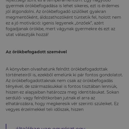
fejlettségi szint és a temperamentum. Egy nagyobb
gyermek örökbefogadása is lehet sikeres, ezt is érdemes
jól átgondolni. Az örökbefogadó szülőket gyakran
megmentőként, áldozathozóként tüntetik fel, holott nem
ez a jó motiváció: igenis legyenek „önzőek”, azért
fogadjanak örökbe, mert vágynak gyermekre és ezt az
utat választják hozzá!
Az örökbefogadott szemével
A könyvben olvashatunk felnőtt örökbefogadottak
történeteiről is, ezekből emelünk ki pár fontos gondolatot.
Az örökbefogadottaknak nem csak az örökbefogadás
tényével, de származásukkal is fontos tisztában lenniük,
hiszen ez alapjaiban határozza meg identitásukat. Sokan
serdülő- vagy felnőttkorban jutnak el arra az
elhatározásra, hogy megkeresik vér szerinti szüleiket. Ez
vegyes érzelmekkel teli időszak, hiszen