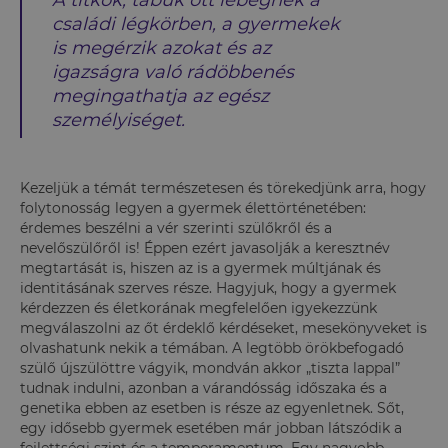
A titkok, tabuk ott lebegnek a
családi légkörben, a gyermekek
is megérzik azokat és az
igazságra való rádöbbenés
megingathatja az egész
személyiséget.
Kezeljük a témát természetesen és törekedjünk arra, hogy
folytonosság legyen a gyermek élettörténetében:
érdemes beszélni a vér szerinti szülőkről és a
nevelőszülőről is! Éppen ezért javasolják a keresztnév
megtartását is, hiszen az is a gyermek múltjának és
identitásának szerves része. Hagyjuk, hogy a gyermek
kérdezzen és életkorának megfelelően igyekezzünk
megválaszolni az őt érdeklő kérdéseket, mesekönyveket is
olvashatunk nekik a témában. A legtöbb örökbefogadó
szülő újszülöttre vágyik, mondván akkor „tiszta lappal”
tudnak indulni, azonban a várandósság időszaka és a
genetika ebben az esetben is része az egyenletnek. Sőt,
egy idősebb gyermek esetében már jobban látszódik a