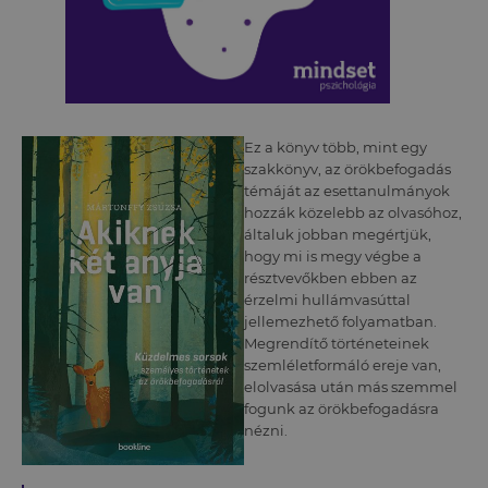
Ez a könyv több, mint egy
szakkönyv, az örökbefogadás
témáját az esettanulmányok
hozzák közelebb az olvasóhoz,
általuk jobban megértjük,
hogy mi is megy végbe a
résztvevőkben ebben az
érzelmi hullámvasúttal
jellemezhető folyamatban.
Megrendítő történeteinek
szemléletformáló ereje van,
elolvasása után más szemmel
fogunk az örökbefogadásra
nézni.