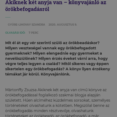
Akiknek két anyja van – könyvajánló az
örökbefogadásról
GYÜRE-LIHOVAY SZANDRA
2020. AUGUSZTUS 9.
OLVASÁSI IDŐ:
7 PERC
Mit él át egy vér szerinti szülő az örökbeadáskor?
Milyen veszteségei vannak egy örökbefogadott
gyermeknek? Milyen elengednie egy gyermeket a
nevelőszülőnek? Milyen érzés éveket várni arra, hogy
végre teljes legyen a család? Mitől sikeres vagy éppen
sikertelen egy örökbefogadás? A könyv ilyen érzékeny
témákat jár körül. Könyvajánlónk.
Mártonffy Zsuzsa Akiknek két anyja van című könyve az
örökbefogadással foglalkozó szakmai blogja alapján
született. Hűen alcíméhez küzdelmes sorsokat, személyes
történeteket olvashatunk a kötetben. Megszólal benne az
örökbefogadás minden résztvevője, olvashatunk
történeteket az örökbeadó, az örökbefogadó, a már