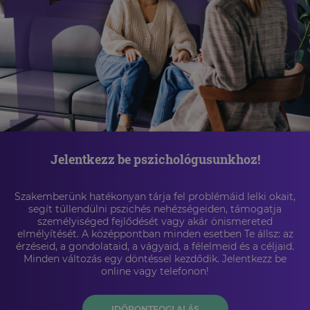
Jelentkezz be pszichológusunkhoz!
Szakemberünk hatékonyan tárja fel problémáid lelki okait,
segít túllendülni pszichés nehézségeiden, támogatja
személyiséged fejlődését vagy akár önismereted
elmélyítését. A középpontban minden esetben Te állsz: az
érzéseid, a gondolataid, a vágyaid, a félelmeid és a céljaid.
Minden változás egy döntéssel kezdődik. Jelentkezz be
online vagy telefonon!
IDŐPONTFOGLALÁS