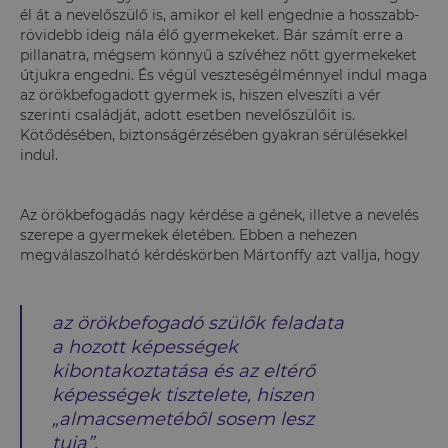
él át a nevelőszülő is, amikor el kell engednie a hosszabb-
rövidebb ideig nála élő gyermekeket. Bár számít erre a
pillanatra, mégsem könnyű a szívéhez nőtt gyermekeket
útjukra engedni. És végül veszteségélménnyel indul maga
az örökbefogadott gyermek is, hiszen elveszíti a vér
szerinti családját, adott esetben nevelőszülőit is.
Kötődésében, biztonságérzésében gyakran sérülésekkel
indul.
Az örökbefogadás nagy kérdése a gének, illetve a nevelés
szerepe a gyermekek életében. Ebben a nehezen
megválaszolható kérdéskörben Mártonffy azt vallja, hogy
az örökbefogadó szülők feladata
a hozott képességek
kibontakoztatása és az eltérő
képességek tisztelete, hiszen
„almacsemetéből sosem lesz
tuja”.