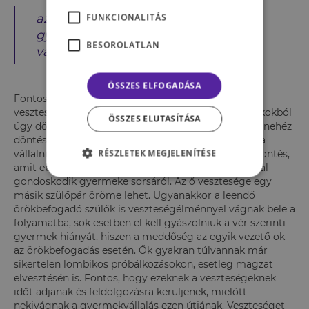
az örökbefogadott
FUNKCIONALITÁS
gyermekeknek több anyukája
BESOROLATLAN
van és az örökbefogadó az egyik.
ÖSSZES ELFOGADÁSA
Fontos kiemelni, hogy az örökbefogadás mindig
veszteséggel indul: a vér szerinti szülő különböző okokból
ÖSSZES ELUTASÍTÁSA
úgy dönt, hogy lemond gyermekéről, mely nagyon nehéz
döntés, azonban ha úgy ítéli meg, hogy ő nem tudja
RÉSZLETEK MEGJELENÍTÉSE
vállalni gyermekét, az örökbeadás talán a legjobb döntés,
amit ebben a nehéz helyzetben hozhat, hiszen ezáltal
gondoskodik gyermeke sorsáról. Az ő vesztesége egy
másik szülőpár öröme lehet. Ugyanakkor a leendő
örökbefogadó szülők is veszteségélménnyel vágnak bele a
folyamatba, sok esetben el kell gyászolniuk a vér szerinti
gyermek hiányát, hiszen a meddőség az egyik vezető ok
az örökbefogadás esetén. Ők gyakran túlvannak már
sikertelen lombikos próbálkozásokon, esetleg magzat
elvesztésén is. Fontos, hogy ezeknek a veszteségeknek
időt adjanak és feldolgozásra kerüljenek, mielőtt
nekivágnak a gyermekvállalás ezen útjának. Veszteséget