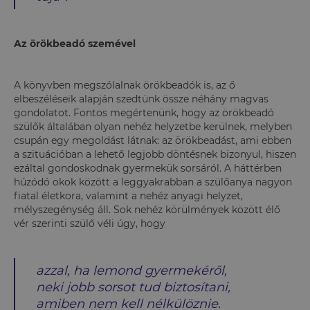
Az örökbeadó szemével
A könyvben megszólalnak örökbeadók is, az ő
elbeszéléseik alapján szedtünk össze néhány magvas
gondolatot. Fontos megértenünk, hogy az örökbeadó
szülők általában olyan nehéz helyzetbe kerülnek, melyben
csupán egy megoldást látnak: az örökbeadást, ami ebben
a szituációban a lehető legjobb döntésnek bizonyul, hiszen
ezáltal gondoskodnak gyermekük sorsáról. A háttérben
húzódó okok között a leggyakrabban a szülőanya nagyon
fiatal életkora, valamint a nehéz anyagi helyzet,
mélyszegénység áll. Sok nehéz körülmények között élő
vér szerinti szülő véli úgy, hogy
azzal, ha lemond gyermekéről,
neki jobb sorsot tud biztosítani,
amiben nem kell nélkülöznie.