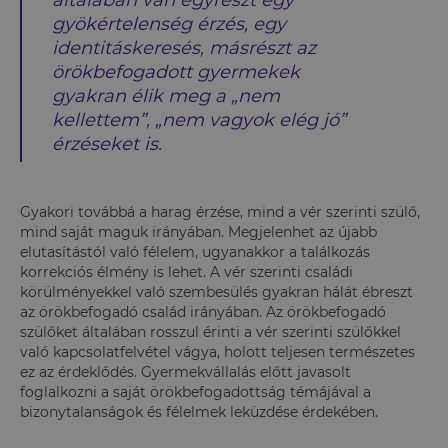
általában van egyrészt egy
gyökértelenség érzés, egy
identitáskeresés, másrészt az
örökbefogadott gyermekek
gyakran élik meg a „nem
kellettem”, „nem vagyok elég jó”
érzéseket is.
Gyakori továbbá a harag érzése, mind a vér szerinti szülő,
mind saját maguk irányában. Megjelenhet az újabb
elutasítástól való félelem, ugyanakkor a találkozás
korrekciós élmény is lehet. A vér szerinti családi
körülményekkel való szembesülés gyakran hálát ébreszt
az örökbefogadó család irányában. Az örökbefogadó
szülőket általában rosszul érinti a vér szerinti szülőkkel
való kapcsolatfelvétel vágya, holott teljesen természetes
ez az érdeklődés. Gyermekvállalás előtt javasolt
foglalkozni a saját örökbefogadottság témájával a
bizonytalanságok és félelmek leküzdése érdekében.