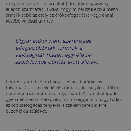
meghúzniuk a kritériumokat (ld. életkor, egészségi
állapot, származás), tudva, hogy minél szűkebb a mező,
annál kisebb az esély az örökbefogadásra vagy annál
később valósulhat meg.
Ugyanakkor nem szerencsés
elfogadóbbnak tűnniük a
valóságnál, hiszen egy életre
szóló fontos döntés előtt állnak.
Fontos az intuíciókra hagyatkozni a barátkozás
folyamatában, ha ellenérzés támad valamelyik szülőben,
nem érdemes erőltetni a folyamatot. Az örökbefogadott
gyermek számára alapvető fontossággal bír, hogy tudjon
az örökbefogadás tényéről, a szakemberek is erre
buzdítják a szülőket.