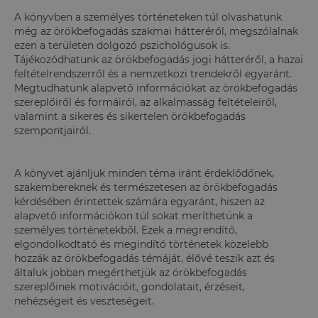
A könyvben a személyes történeteken túl olvashatunk
még az örökbefogadás szakmai hátteréről, megszólalnak
ezen a területen dolgozó pszichológusok is.
Tájékozódhatunk az örökbefogadás jogi hátteréről, a hazai
feltételrendszerről és a nemzetközi trendekről egyaránt.
Megtudhatunk alapvető információkat az örökbefogadás
szereplőiről és formáiról, az alkalmasság feltételeiről,
valamint a sikeres és sikertelen örökbefogadás
szempontjairól.
A könyvet ajánljuk minden téma iránt érdeklődőnek,
szakembereknek és természetesen az örökbefogadás
kérdésében érintettek számára egyaránt, hiszen az
alapvető információkon túl sokat meríthetünk a
személyes történetekből. Ezek a megrendítő,
elgondolkodtató és megindító történetek közelebb
hozzák az örökbefogadás témáját, élővé teszik azt és
általuk jobban megérthetjük az örökbefogadás
szereplőinek motivációit, gondolatait, érzéseit,
nehézségeit és veszteségeit.