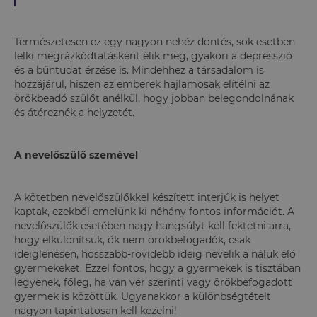
Természetesen ez egy nagyon nehéz döntés, sok esetben
lelki megrázkódtatásként élik meg, gyakori a depresszió
és a bűntudat érzése is. Mindehhez a társadalom is
hozzájárul, hiszen az emberek hajlamosak elítélni az
örökbeadó szülőt anélkül, hogy jobban belegondolnának
és átéreznék a helyzetét.
A nevelőszülő szemével
A kötetben nevelőszülőkkel készített interjúk is helyet
kaptak, ezekből emelünk ki néhány fontos információt. A
nevelőszülők esetében nagy hangsúlyt kell fektetni arra,
hogy elkülönítsük, ők nem örökbefogadók, csak
ideiglenesen, hosszabb-rövidebb ideig nevelik a náluk élő
gyermekeket. Ezzel fontos, hogy a gyermekek is tisztában
legyenek, főleg, ha van vér szerinti vagy örökbefogadott
gyermek is közöttük. Ugyanakkor a különbségtételt
nagyon tapintatosan kell kezelni!