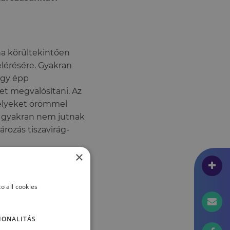
ha körültekintően
elérésére. Gyakran
agy épp
t megvalósítani. Az
melyeket örömmel
n gyakran nem jutnak
ározás tiszavirág-
×
sszabb távokban
o all cookies
áért és a
övid távra orientált
 hogy ezzel is
IONALITÁS
 Amikor azonban az