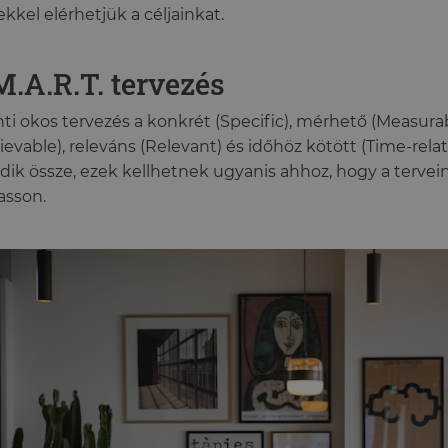
ekkel elérhetjük a céljainkat.
M.A.R.T. tervezés
nti okos tervezés a konkrét (Specific), mérhető (Measurab
ievable), releváns (Relevant) és időhöz kötött (Time-rela
dik össze, ezek kellhetnek ugyanis ahhoz, hogy a tervei
asson.