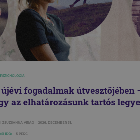
 PSZICHOLÓGIA
 újévi fogadalmak útvesztőjében 
gy az elhatározásunk tartós legy
I ZSUZSANNA VIRÁG
2026. DECEMBER 31.
SI IDŐ:
5 PERC