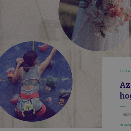
ÉLET &
Az
ho
HEGY
OLVASÁ