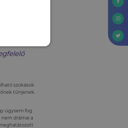
nkat, az jelentős
részéhez
egfelelő
lható szokások
tőnek tűnjenek.
ogy úgysem fog
án nem drámai a
n meghatározott