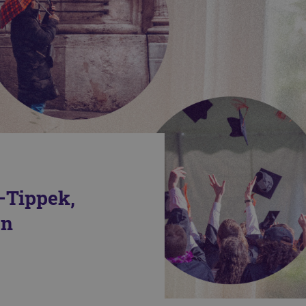
–Tippek,
en