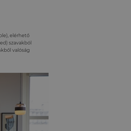
le), elérhető
ted) szavakból
nkből valóság