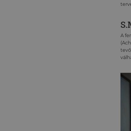
terv
S.
A fe
(Ach
tevő
válh