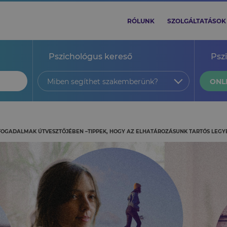
RÓLUNK
SZOLGÁLTATÁSOK
Pszichológus kereső
Psz
Miben segíthet szakemberünk?
ONL
 FOGADALMAK ÚTVESZTŐJÉBEN –TIPPEK, HOGY AZ ELHATÁROZÁSUNK TARTÓS LEGY