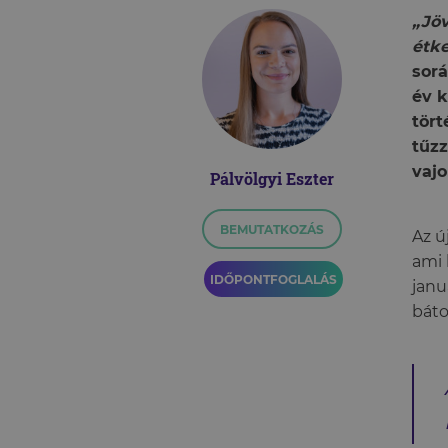
„Jö
étke
sor
év k
tört
tűz
vaj
Pálvölgyi Eszter
BEMUTATKOZÁS
Az ú
ami 
IDŐPONTFOGLALÁS
janu
báto