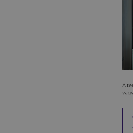
A te
vagy