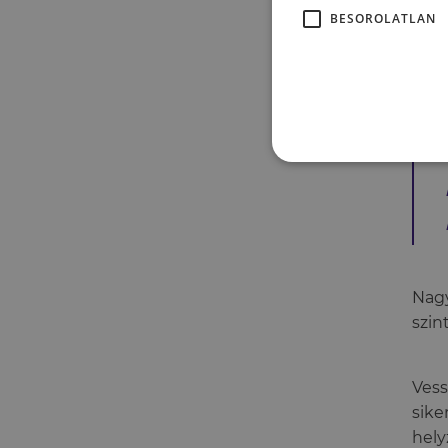
BESOROLATLAN
auto
küzd
Nagy
szin
Vess
sike
hely