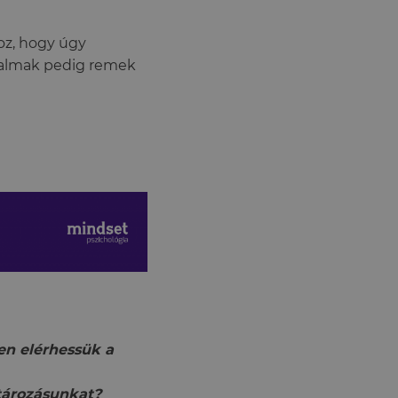
oz, hogy úgy
adalmak pedig remek
en elérhessük a
atározásunkat?