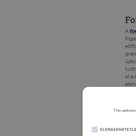
Fo
A
fo
foga
előf
gran
újév
tudn
el a
élet
Nem 
This website
gond
mind
rész
ELENGEDHETETL
erőf