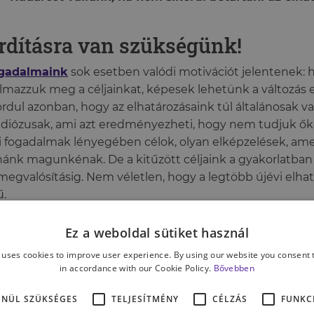
rdításra van szükségünk!
gadalmaink
sok esetben valódi motivációt jelentenek: 
lmazzuk meg a céljainkat, képesek lehetünk a változás 
ordul azonban, hogy az elhatározásaink túl általánosak v
diózusak, ami azt eredményezheti, hogy nem tudjuk őke
i fogadalmak lényegében célok, olyan elképzelések, a
ánk magunkénak. De a kitűzött céljaink a gyakorlatba
 megvalósításig. Nem véletlen, hogy a legtöbb újévi elhat
ű.
Ez a weboldal sütiket használ
is csoda, hiszen a céljaink az agyunk racionálisabb, ho
 uses cookies to improve user experience. By using our website you consent t
olkodó részében születnek. Míg a szokásaink fenntartás
in accordance with our Cookie Policy.
Bővebben
ennapi teendőink elvégzéséért az agyunk impulzívabb, r
e felel, amely igyekszik automatizálni a viselkedéseinket,
ENÜL SZÜKSÉGES
TELJESÍTMÉNY
CÉLZÁS
FUNKC
orrást szabadítson fel, amit más dolgokra fordíthatunk.