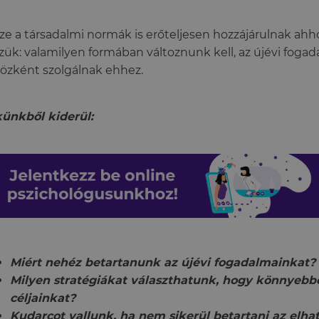
ze a társadalmi normák is erőteljesen hozzájárulnak ahh
zük: valamilyen formában változnunk kell, az újévi fog
özként szolgálnak ehhez.
ünkből kiderül:
Miért nehéz betartanunk az újévi fogadalmainkat?
Milyen stratégiákat választhatunk, hogy könnyebb
céljainkat?
Kudarcot vallunk, ha nem sikerül betartani az elh