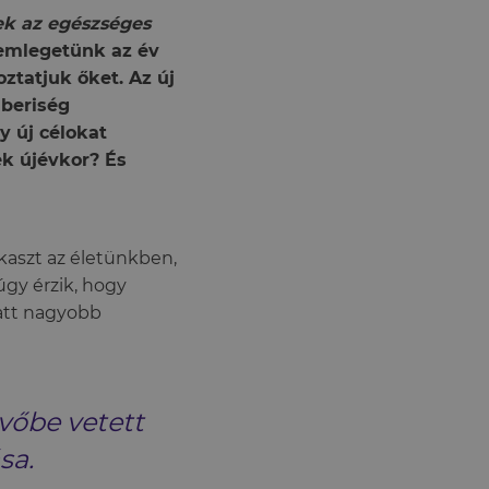
lek az egészséges
emlegetünk az év
tatjuk őket. Az új
mberiség
y új célokat
k újévkor? És
kaszt az életünkben,
úgy érzik, hogy
att nagyobb
vőbe vetett
sa.