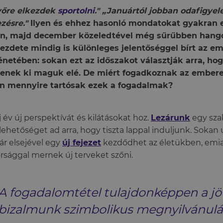
vőre elkezdek
sportolni
." „Januártól jobban odafigye
zésre."
Ilyen és ehhez hasonló mondatokat gyakran 
án, majd december közeledtével még sűrűbben hangoz
ezdete mindig is különleges jelentőséggel bírt az e
énetében: sokan ezt az időszakot választják arra, hog
zenek ki maguk elé. De miért fogadkoznak az embere
on mennyire tartósak ezek a fogadalmak?
j év új perspektívát és kilátásokat hoz.
Lezárunk
egy sza
lehetőséget ad arra, hogy tiszta lappal induljunk. Sokan 
ár elsejével egy
új fejezet
kezdődhet az életükben, emi
rsággal mernek új terveket szőni.
A fogadalomtétel tulajdonképpen a jö
bizalmunk szimbolikus megnyilvánulá