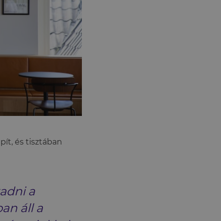
pít, és tisztában
adni a
an áll a