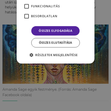
után szokott festeni. Ezek a festmények megállták a
FUNKCIONALITÁS
helyüket a piacon, ezért Amanda tehetségére pozitív
hatással voltak a pszichedellikumok.
BESOROLATLAN
ÖSSZES ELFOGADÁSA
ÖSSZES ELUTASÍTÁSA
RÉSZLETEK MEGJELENÍTÉSE
Amanda Sage egyik festménye. (Forrás: Amanda Sage
Facebook oldala)