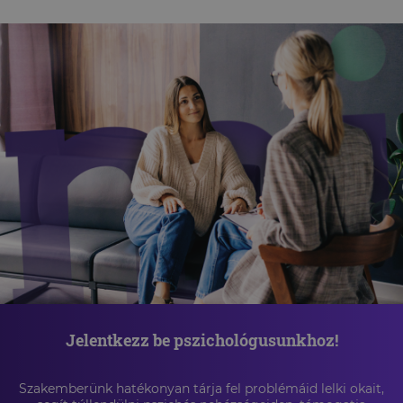
Jelentkezz be pszichológusunkhoz!
Szakemberünk hatékonyan tárja fel problémáid lelki okait,