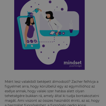
Miért lesz valakiből betépett álmodozó? Zacher felhívja a
figyelmet arra, hogy körülbelül egy az egymillióhoz az
esélye annak, hogy valaki szer hatása alatt olyan
tehetségére bukkan rá, amely által ki tudja bontakoztatni
magát. Ami viszont az összes használót érinti, az az, hogy
a használat függőséghez, a függőség pedig korai