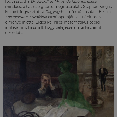
fogyasztott a
Dr. Jackill és Mr. Hyde
különös esete
mindössze hat napig tartó megírása alatt. Stephen King is
kokaint fogyasztott a
Ragyogás
című mű írásakor. Berlioz
Fantasztikus szimfónia
című operáját saját ópiumos
élménye ihlette, Erdős Pál híres matematikus pedig
amfetamint használt, hogy befejezze a munkát, amit
elkezdett.