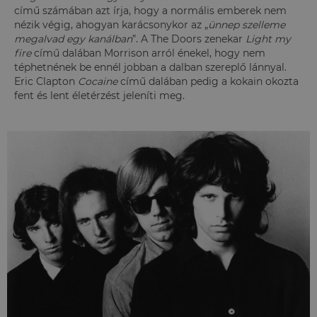
című számában azt írja, hogy a normális emberek nem
nézik végig, ahogyan karácsonykor az „
ünnep szelleme
megalvad egy kanálban
”. A The Doors zenekar
Light my
fire
című dalában Morrison arról énekel, hogy nem
téphetnének be ennél jobban a dalban szereplő lánnyal.
Eric Clapton
Cocaine
című dalában pedig a kokain okozta
fent és lent életérzést jeleníti meg.