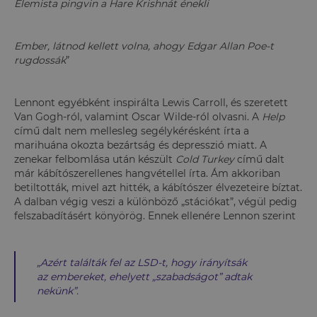
Elemista pingvin a Hare Krishnát énekli
Ember, látnod kellett volna, ahogy Edgar Allan Poe-t
rugdossák
”
Lennont egyébként inspirálta Lewis Carroll, és szeretett
Van Gogh-ról, valamint Oscar Wilde-ról olvasni. A
Help
című dalt nem mellesleg segélykérésként írta a
marihuána okozta bezártság és depresszió miatt. A
zenekar felbomlása után készült
Cold Turkey
című dalt
már kábítószerellenes hangvétellel írta. Ám akkoriban
betiltották, mivel azt hitték, a kábítószer élvezeteire bíztat.
A dalban végig veszi a különböző „stációkat”, végül pedig
felszabadításért könyörög. Ennek ellenére Lennon szerint
„
Azért találták fel az LSD-t, hogy irányítsák
az embereket, ehelyett „szabadságot” adtak
nekünk
”.