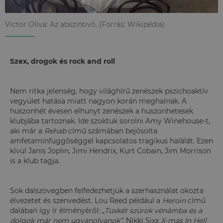
Victor Oliva: Az abszintivó. (Forrás: Wikipédia)
Szex, drogok és rock and roll
Nem ritka jelenség, hogy világhírű zenészek pszichoaktív
vegyület hatása miatt nagyon korán meghalnak. A
huszonhét évesen elhunyt zenészek a huszonhetesek
klubjába tartoznak. Ide szoktuk sorolni Amy Winehouse-t,
aki már a
Rehab
című számában bejósolta
amfetaminfüggőséggel kapcsolatos tragikus halálát. Ezen
kívül Janis Joplin, Jimi Hendrix, Kurt Cobain, Jim Morrison
is a klub tagja.
Sok dalszövegben felfedezhetjük a szerhasználat okozta
élvezetet és szenvedést. Lou Reed például a
Heroin
című
dalában így ír élményéről: „
Tüskét szúrok vénámba és a
dolgok már nem ugyanolyanok”.
Nikki Sixx
X-mas In Hell