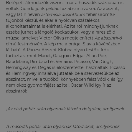
Betépett álmodozók viszont már a huszadik században is
voltak. Gondoljunk például az abszintivókra. Az abszint,
vagy latin nevén
artemisia absinthium
fehér ürömfű-
tujonból készül, és akár a nyolcvan százalékos
alkoholtartalmat is elérheti. Az italról mindnyájunknak
eszébe juthat a lángoló kockacukor, vagy a híres zöld
múzsa, amelyet Victor Oliva megjelenített
Az abszintivó
című festményén. A kép ma a prágai Slavia kávéházban
látható. A Párizsi Abszint Klubba olyan festők, írók
tartoztak, mint Manet, Gauguin, Edgar Allan Poe,
Baudelaire, Rimbaud és Verlaine. Picasso, Van Gogh,
Hemingway és Degas is előszeretettel használták. Picasso
és Hemingway inhalálva juttaták be a szervezetükbe az
abszintot, mivel a tüdőből könnyebben felszívódik, és így
nem okoz gyomorfájást az ital. Oscar Wild így ír az
abszintról:
„
Az első pohár után olyannak látod a dolgokat, amilyenek,
A második pohár után olyannak látod őket, amilyennek