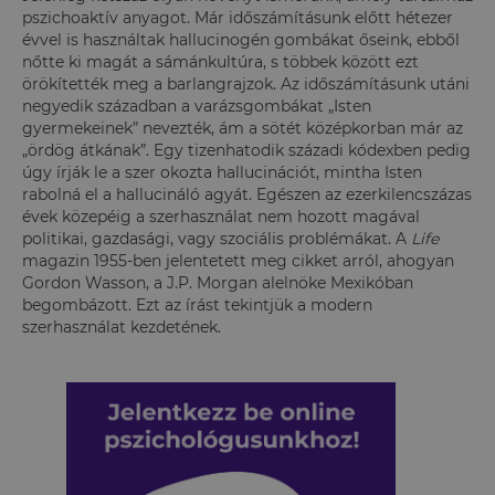
pszichoaktív anyagot.
Már időszámításunk előtt hétezer
évvel is használtak hallucinogén gombákat őseink, ebből
nőtte ki magát a sámánkultúra, s többek között ezt
örökítették meg a barlangrajzok. Az időszámításunk utáni
negyedik században a varázsgombákat „Isten
gyermekeinek” nevezték, ám a sötét középkorban már az
„ördög átkának”. Egy tizenhatodik századi kódexben pedig
úgy írják le a szer okozta hallucinációt, mintha Isten
rabolná el a hallucináló agyát. Egészen az ezerkilencszázas
évek közepéig a szerhasználat nem hozott magával
politikai, gazdasági, vagy szociális problémákat. A
Life
magazin 1955-ben jelentetett meg cikket arról, ahogyan
Gordon Wasson, a J.P. Morgan alelnöke Mexikóban
begombázott. Ezt az írást tekintjük a modern
szerhasználat kezdetének.