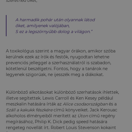
szeretnéd őket,
A harmadik pohár után olyannak látod
őket, amilyenek valójában,
S ez a legszörnyűbb dolog a világon.”
A toxikológus szerint a magyar órákon, amikor szóba
kerülnek ezek az írók és festők, nyugodtan lehetne
prevenciós jelleggel a szerhasználatról is szabadon,
kötetlenül beszélgetni. Fontos, hogy a tanárok ne
legyenek szigorúak, ne ijesszék meg a diákokat.
Különböző alkotásokat különböző szerhatások ihlettek,
illetve segítettek. Lewis Carroll és Ken Kesey például
meszkalin hatására írták az
Alice csodaországban
és a
Száll a kakukk fészkére
című könyveiket. Jack Kerouac
alkoholos élményeiből merített az
Úton
című regény
megírásához, Philip K. Dick pedig speed hatására
rengeteg novellát írt. Robert Louis Stevenson kokaint