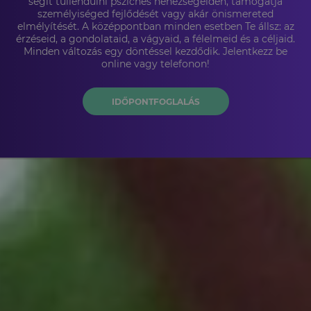
segít túllendülni pszichés nehézségeiden, támogatja
személyiséged fejlődését vagy akár önismereted
elmélyítését. A középpontban minden esetben Te állsz: az
érzéseid, a gondolataid, a vágyaid, a félelmeid és a céljaid.
Minden változás egy döntéssel kezdődik. Jelentkezz be
online vagy telefonon!
IDŐPONTFOGLALÁS