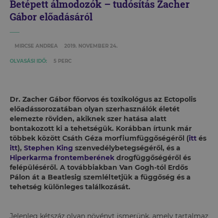
Betépett álmodozók – tudósítás Zacher
Gábor előadásáról
MIRCSE ANDREA
2019. NOVEMBER 24.
OLVASÁSI IDŐ:
5 PERC
Dr. Zacher Gábor főorvos és toxikológus az Ectopolis
előadássorozatában olyan szerhasználók életét
elemezte röviden, akiknek szer hatása alatt
bontakozott ki a tehetségük. Korábban írtunk már
többek között Csáth Géza morfiumfüggőségéről (
itt
és
itt
),
Stephen King
szenvedélybetegségéről
, és a
Hiperkarma frontemberének
drogfüggőségéről és
felépüléséről
. A továbbiakban Van Gogh-tól Erdős
Pálon át a Beatlesig szemléltetjük a függőség és a
tehetség különleges találkozását.
Jelenleg kétszáz olyan növényt ismerünk, amely tartalmaz