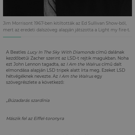
Jim Morrisont 1967-ben kitiltották az Ed Sullivan Show-ból,
mert az eredeti dalszöveg alapján játszotta a Light my fire-t.
A Beatles
Lucy In The Sky With Diamonds
című dalának
kezdőbetűi Zacher szerint az LSD-t rejtik magukban. Noha
ezt John Lennon tagadta, az
I Am the Walrus
című dalt
elmondása alapján LSD tripek alatt írta meg. Ezeket LSD
hétvégéknek nevezte. Az
I Am the Walrus
egy
szövegrészlete a következő:
„
Búzadarás szardínia
Mászik fel az Eiffel-toronyra