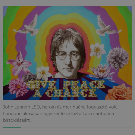
John Lennon LSD, heroin és marihuána fogyasztó volt.
Londoni lakásában egyszer letartóztatták marihuána
birtoklásáért.