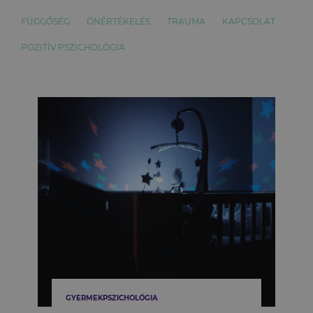
FÜGGŐSÉG
ÖNÉRTÉKELÉS
TRAUMA
KAPCSOLAT
POZITÍV PSZICHOLÓGIA
GYERMEKPSZICHOLÓGIA