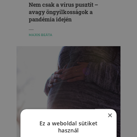
Nem csak a vírus pusztít –
avagy öngyilkosságok a
pandémia idején
MAJOS BEÁTA
×
Ez a weboldal sütiket
használ
PSZICHOAKTÍV