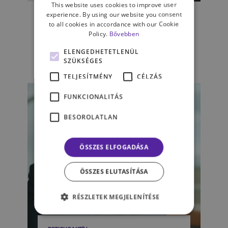
This website uses cookies to improve user
Öröklött függőség –
experience. By using our website you consent
to all cookies in accordance with our Cookie
Szerhasználat várandósság
Policy.
Bővebben
idején
ELENGEDHETETLENÜL
SZÜKSÉGES
TELJESÍTMÉNY
CÉLZÁS
FUNKCIONALITÁS
BESOROLATLAN
ÖSSZES ELFOGADÁSA
ÖSSZES ELUTASÍTÁSA
RÉSZLETEK MEGJELENÍTÉSE