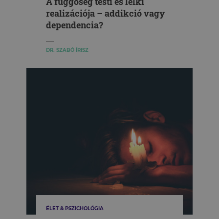
A függőség testi és lelki
realizációja – addikció vagy
dependencia?
DR. SZABÓ ÍRISZ
ÉLET & PSZICHOLÓGIA