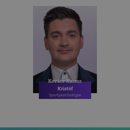
Kovács-Kacsur
Kristóf
Sportpszichológiai
szakpszichológus
SPORTPSZICHOLÓGIAI
TANÁCSADÁS