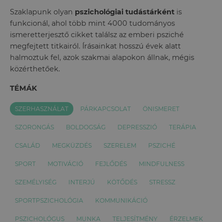
Szaklapunk olyan
pszichológiai tudástárként
is
funkcionál, ahol több mint 4000 tudományos
ismeretterjesztő cikket találsz az emberi psziché
megfejtett titkairól. Írásainkat hosszú évek alatt
halmoztuk fel, azok szakmai alapokon állnak, mégis
közérthetőek.
TÉMÁK
SZERHASZNÁLAT
PÁRKAPCSOLAT
ÖNISMERET
SZORONGÁS
BOLDOGSÁG
DEPRESSZIÓ
TERÁPIA
CSALÁD
MEGKÜZDÉS
SZERELEM
PSZICHÉ
SPORT
MOTIVÁCIÓ
FEJLŐDÉS
MINDFULNESS
SZEMÉLYISÉG
INTERJÚ
KÖTŐDÉS
STRESSZ
SPORTPSZICHOLÓGIA
KOMMUNIKÁCIÓ
PSZICHOLÓGUS
MUNKA
TELJESÍTMÉNY
ÉRZELMEK