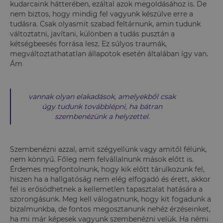
kudarcaink hátterében, ezáltal azok megoldásához is. De
nem biztos, hogy mindig fel vagyunk készülve erre a
tudásra. Csak olyasmit szabad feltárnunk, amin tudunk
változtatni, javítani, különben a tudás pusztán a
kétségbeesés forrása lesz. Ez súlyos traumák,
megváltoztathatatlan állapotok esetén általában így van.
Ám
vannak olyan elakadások, amelyekből csak
úgy tudunk továbblépni, ha bátran
szembenézünk a helyzettel.
Szembenézni azzal, amit szégyellünk vagy amitől félünk,
nem könnyű. Főleg nem felvállalnunk mások előtt is.
Érdemes megfontolnunk, hogy kik előtt tárulkozunk fel,
hiszen ha a hallgatóság nem elég elfogadó és érett, akkor
fel is erősödhetnek a kellemetlen tapasztalat hatására a
szorongásunk. Meg kell válogatnunk, hogy kit fogadunk a
bizalmunkba, de fontos megosztanunk nehéz érzéseinket,
ha mi már képesek vagyunk szembenézni velük. Ha némi