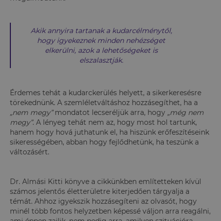
Akik annyira tartanak a kudarcélménytől,
hogy igyekeznek minden nehézséget
elkerülni, azok a lehetőségeket is
elszalasztják.
Érdemes tehát a kudarckerülés helyett, a sikerkeresésre
törekednünk. A szemléletváltáshoz hozzásegíthet, ha a
„nem megy”
mondatot lecseréljük arra, hogy
„még nem
megy”
. A lényeg tehát nem az, hogy most hol tartunk,
hanem hogy hová juthatunk el, ha hiszünk erőfeszítéseink
sikerességében, abban hogy fejlődhetünk, ha teszünk a
változásért.
Dr. Almási Kitti könyve a cikkünkben említetteken kívül
számos jelentős életterületre kiterjedően tárgyalja a
témát. Ahhoz igyekszik hozzásegíteni az olvasót, hogy
minél több fontos helyzetben képessé váljon arra reagálni,