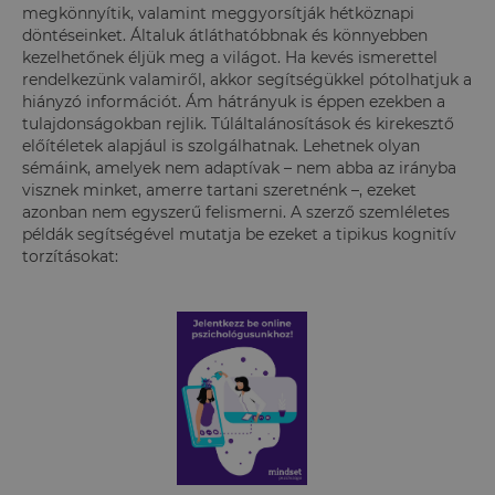
megkönnyítik, valamint meggyorsítják hétköznapi
döntéseinket. Általuk átláthatóbbnak és könnyebben
kezelhetőnek éljük meg a világot. Ha kevés ismerettel
rendelkezünk valamiről, akkor segítségükkel pótolhatjuk a
hiányzó információt. Ám hátrányuk is éppen ezekben a
tulajdonságokban rejlik. Túláltalánosítások és kirekesztő
előítéletek alapjául is szolgálhatnak. Lehetnek olyan
sémáink, amelyek nem adaptívak – nem abba az irányba
visznek minket, amerre tartani szeretnénk –, ezeket
azonban nem egyszerű felismerni. A szerző szemléletes
példák segítségével mutatja be ezeket a tipikus kognitív
torzításokat: