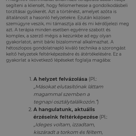
segíteni a kliensét, hogy felismerhesse a gondolkodásbeli
torzításai gyökerét. Azt a történést, amelyet azóta is
általánosít a hasonló helyzetekre. Ezután közösen
szemügyre veszik, mi támasztja alá és mi kérdőjelezi meg
azt. A terápia minden esetben egyénre szabott és
komplex, a szerző mégis a kezünkbe ad egy olyan
gyakorlatot, amit bárki bizalommal alkalmazhat. A
hétoszlopos gondolatnapló kiváló technika a szorongást
keltő helyzetek feltérképezésére és átértékelésére. Ez a
gyakorlat a következő lépéseket foglalja magába:
A helyzet felvázolása
(Pl.:
„Másokat elutasítónak láttam
magammal szemben a
tegnapi osztálytalálkozón.”
)
A hangulatunk, aktuális
érzéseink feltérképezése
(Pl.:
„Ideges voltam, izzadtam,
kiszáradt a torkom és féltem,