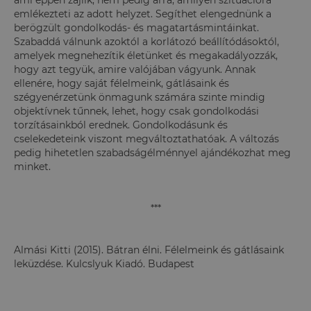
ami éppen zajlik, nem pedig arra, amilyen szituációra
emlékezteti az adott helyzet. Segíthet elengednünk a
berögzült gondolkodás- és magatartásmintáinkat.
Szabaddá válnunk azoktól a korlátozó beállítódásoktól,
amelyek megnehezítik életünket és megakadályozzák,
hogy azt tegyük, amire valójában vágyunk. Annak
ellenére, hogy saját félelmeink, gátlásaink és
szégyenérzetünk önmagunk számára szinte mindig
objektívnek tűnnek, lehet, hogy csak gondolkodási
torzításainkból erednek. Gondolkodásunk és
cselekedeteink viszont megváltoztathatóak. A változás
pedig hihetetlen szabadságélménnyel ajándékozhat meg
minket.
***
Almási Kitti (2015). Bátran élni. Félelmeink és gátlásaink
leküzdése. Kulcslyuk Kiadó. Budapest