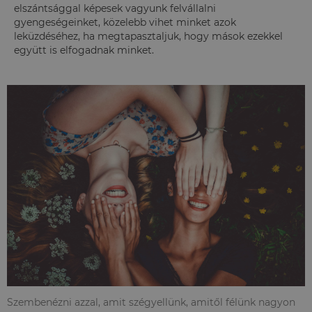
elszántsággal képesek vagyunk felvállalni
gyengeségeinket, közelebb vihet minket azok
leküzdéséhez, ha megtapasztaljuk, hogy mások ezekkel
együtt is elfogadnak minket.
Szembenézni azzal, amit szégyellünk, amitől félünk nagyon