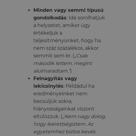
Minden vagy semmi típusú
gondolkodás
: Ide sorolhatjuk
a helyzetet, amikor úgy
értékeljük a
teljesítményünket, hogy ha
nem száz százalékos, akkor
semmit sem ér. (
„Csak
második lettem, megint
alulmaradtam.”
)
Felnagyítás vagy
lekicsinylés
: Példádul ha
eredményeinket nem
becsüljük sokra,
hiányosságainkat viszont
eltúlozzuk. (
„Nem nagy dolog,
hogy leérettségiztem. Az
egyetemhez biztos kevés