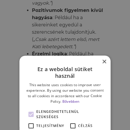
vagyok.”
)
Pozitívumok figyelmen kívül
hagyása
: Például ha a
sikereinket egyedül a
szerencsének tulajdonítjuk.
(
„Csak azért lettem első, mert
Kati lebetegedett.”
)
Érzelmi logika
: Például ha
×
mások megnyilvánulásait saját
Ez a weboldal sütiket
torzításainkkal magyarázzuk.
használ
(
„Tudom, hogy sokan
dicsérnek, de biztosan csak
This website uses cookies to improve user
azért, mert sajnálnak, így
experience. By using our website you consent
to all cookies in accordance with our Cookie
szeretnének biztatni.”
)
Policy.
Bővebben
Perszonalizáció
: Amikor olyan
ELENGEDHETETLENÜL
dologért is magunkat
SZÜKSÉGES
hibáztatjuk, amelyre nincsen
TELJESÍTMÉNY
CÉLZÁS
ráhatásunk. (
„Ha jobb gyerek