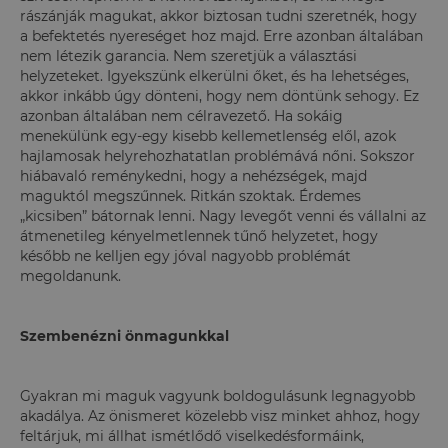
rászánják magukat, akkor biztosan tudni szeretnék, hogy
a befektetés nyereséget hoz majd. Erre azonban általában
nem létezik garancia. Nem szeretjük a választási
helyzeteket. Igyekszünk elkerülni őket, és ha lehetséges,
akkor inkább úgy dönteni, hogy nem döntünk sehogy. Ez
azonban általában nem célravezető. Ha sokáig
menekülünk egy-egy kisebb kellemetlenség elől, azok
hajlamosak helyrehozhatatlan problémává nőni. Sokszor
hiábavaló reménykedni, hogy a nehézségek, majd
maguktól megszűnnek. Ritkán szoktak. Érdemes
„kicsiben” bátornak lenni. Nagy levegőt venni és vállalni az
átmenetileg kényelmetlennek tűnő helyzetet, hogy
később ne kelljen egy jóval nagyobb problémát
megoldanunk.
Szembenézni önmagunkkal
Gyakran mi maguk vagyunk boldogulásunk legnagyobb
akadálya. Az önismeret közelebb visz minket ahhoz, hogy
feltárjuk, mi állhat ismétlődő viselkedésformáink,