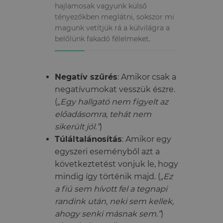
hajlamosak vagyunk külső
tényezőkben meglátni, sokszor mi
magunk vetítjük rá a külvilágra a
belőlünk fakadó félelmeket.
Negatív szűrés
: Amikor csak a
negatívumokat vesszük észre.
(
„Egy hallgató nem figyelt az
előadásomra, tehát nem
sikerült jól.”
)
Túláltalánosítás
: Amikor egy
egyszeri eseményből azt a
következtetést vonjuk le, hogy
mindig így történik majd. (
„Ez
a fiú sem hívott fel a tegnapi
randink után, neki sem kellek,
ahogy senki másnak sem.”
)