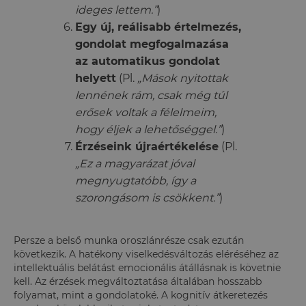
ideges lettem.”
)
Egy új, reálisabb értelmezés,
gondolat megfogalmazása
az automatikus gondolat
helyett
(Pl.
„Mások nyitottak
lennének rám, csak még túl
erősek voltak a félelmeim,
hogy éljek a lehetőséggel.”
)
Érzéseink újraértékelése
(Pl.
„Ez a magyarázat jóval
megnyugtatóbb, így a
szorongásom is csökkent.”
)
Persze a belső munka oroszlánrésze csak ezután
következik. A hatékony viselkedésváltozás eléréséhez az
intellektuális belátást emocionális átállásnak is követnie
kell. Az érzések megváltoztatása általában hosszabb
folyamat, mint a gondolatoké. A kognitív átkeretezés