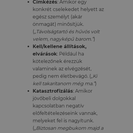
Címkézés
: Amikor egy
konkrét cselekedet helyett az
egész személyt (akár
önmagát) minősítjük.
(
„Távolságtartó és hűvös volt
velem, nagyképű barom.”
)
Kell/kellene állítások,
elvárások
: Például ha
kötelezőnek érezzük
valaminek az elvégzését,
pedig nem életbevágó. (
„Ki
kell takarítanom még ma.”
)
Katasztrofizálás
: Amikor
jövőbeli dolgokkal
kapcsolatban negatív
előfeltételezéseink vannak,
melyeket fel is nagyítunk.
(
„Biztosan megbukom majd a