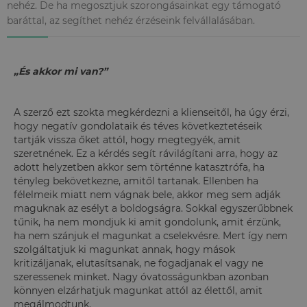
nehéz. De ha megosztjuk szorongásainkat egy támogató
baráttal, az segíthet nehéz érzéseink felvállalásában.
„És akkor mi van?”
A szerző ezt szokta megkérdezni a klienseitől, ha úgy érzi,
hogy negatív gondolataik és téves következtetéseik
tartják vissza őket attól, hogy megtegyék, amit
szeretnének. Ez a kérdés segít rávilágítani arra, hogy az
adott helyzetben akkor sem történne katasztrófa, ha
tényleg bekövetkezne, amitől tartanak. Ellenben ha
félelmeik miatt nem vágnak bele, akkor meg sem adják
maguknak az esélyt a boldogságra. Sokkal egyszerűbbnek
tűnik, ha nem mondjuk ki amit gondolunk, amit érzünk,
ha nem szánjuk el magunkat a cselekvésre. Mert így nem
szolgáltatjuk ki magunkat annak, hogy mások
kritizáljanak, elutasítsanak, ne fogadjanak el vagy ne
szeressenek minket. Nagy óvatosságunkban azonban
könnyen elzárhatjuk magunkat attól az élettől, amit
megálmodtunk.