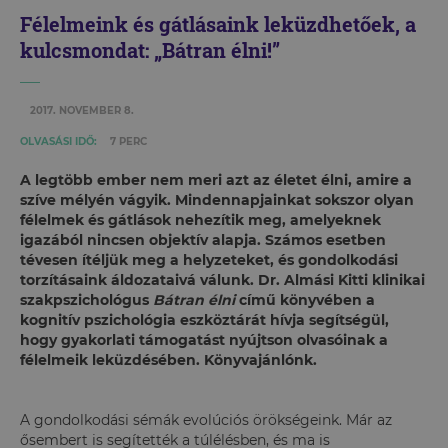
Félelmeink és gátlásaink leküzdhetőek, a
kulcsmondat: „Bátran élni!”
2017. NOVEMBER 8.
OLVASÁSI IDŐ:
7 PERC
A legtöbb ember nem meri azt az életet élni, amire a
szíve mélyén vágyik. Mindennapjainkat sokszor olyan
félelmek és gátlások nehezítik meg, amelyeknek
igazából nincsen objektív alapja. Számos esetben
tévesen ítéljük meg a helyzeteket, és gondolkodási
torzításaink áldozataivá válunk. Dr. Almási Kitti klinikai
szakpszichológus
Bátran élni
című könyvében a
kognitív pszichológia eszköztárát hívja segítségül,
hogy gyakorlati támogatást nyújtson olvasóinak a
félelmeik leküzdésében. Könyvajánlónk.
A gondolkodási sémák evolúciós örökségeink. Már az
ősembert is segítették a túlélésben, és ma is