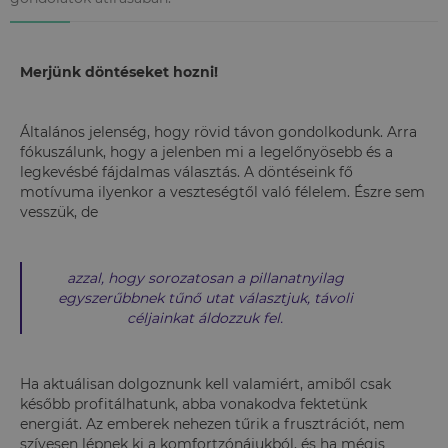
Merjünk döntéseket hozni!
Általános jelenség, hogy rövid távon gondolkodunk. Arra
fókuszálunk, hogy a jelenben mi a legelőnyösebb és a
legkevésbé fájdalmas választás. A döntéseink fő
motívuma ilyenkor a veszteségtől való félelem. Észre sem
vesszük, de
azzal, hogy sorozatosan a pillanatnyilag
egyszerűbbnek tűnő utat választjuk, távoli
céljainkat áldozzuk fel.
Ha aktuálisan dolgoznunk kell valamiért, amiből csak
később profitálhatunk, abba vonakodva fektetünk
energiát. Az emberek nehezen tűrik a frusztrációt, nem
szívesen lépnek ki a komfortzónájukból, és ha mégis