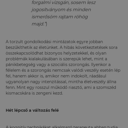
forgalmi vizsgán, sosem lesz
jogosítványom és minden
ismerősöm rajtam röhög
majd.”
)
A torzult gondolkodási mintázatok egyre jobban
beszűkíthetik az életünket. A hibás következtetések sora
összekapcsolódhat bizonyos helyzetekkel, és olyan
problémák kialakulásában is szerepük lehet, mint a
pánikbetegség vagy a szociális szorongás. Ilyenkor a
félelem és a szorongás nemcsak valódi veszély esetén lép
fel, hanem akkor is, amikor nem indokolt, ráadásul
ugyanolyan nagy intenzitással, mintha életveszély állna
fenn. Mint egy rosszul működő riasztó, ami a szomszéd
kismacskára is zengeni kezd.
Hét lépcső a változás felé
A kognitív technikákat alkalmazó terapeuta abban tudja