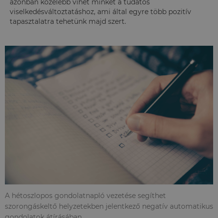
azonban közelebb vihet minket a tudatos
viselkedésváltoztatáshoz, ami által egyre több pozitív
tapasztalatra tehetünk majd szert.
A hétoszlopos gondolatnapló vezetése segíthet
szorongáskeltő helyzetekben jelentkező negatív automatikus
gondolatok átírásában.