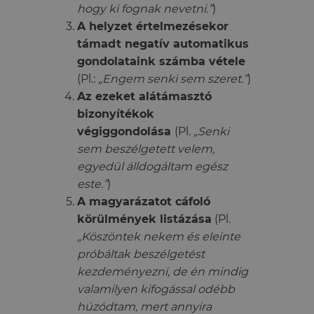
hogy ki fognak nevetni.”
)
A helyzet értelmezésekor
támadt negatív automatikus
gondolataink számba vétele
(Pl.:
„Engem senki sem szeret.”
)
Az ezeket alátámasztó
bizonyítékok
végiggondolása
(Pl.
„Senki
sem beszélgetett velem,
egyedül álldogáltam egész
este.”
)
A magyarázatot cáfoló
körülmények listázása
(Pl.
„Köszöntek nekem és eleinte
próbáltak beszélgetést
kezdeményezni, de én mindig
valamilyen kifogással odébb
húzódtam, mert annyira