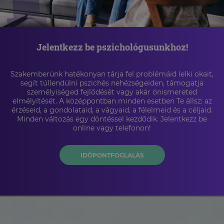
Jelentkezz be pszichológusunkhoz!
Szakemberünk hatékonyan tárja fel problémáid lelki okait,
segít túllendülni pszichés nehézségeiden, támogatja
személyiséged fejlődését vagy akár önismereted
elmélyítését. A középpontban minden esetben Te állsz: az
érzéseid, a gondolataid, a vágyaid, a félelmeid és a céljaid.
Minden változás egy döntéssel kezdődik. Jelentkezz be
online vagy telefonon!
IDŐPONTFOGLALÁS