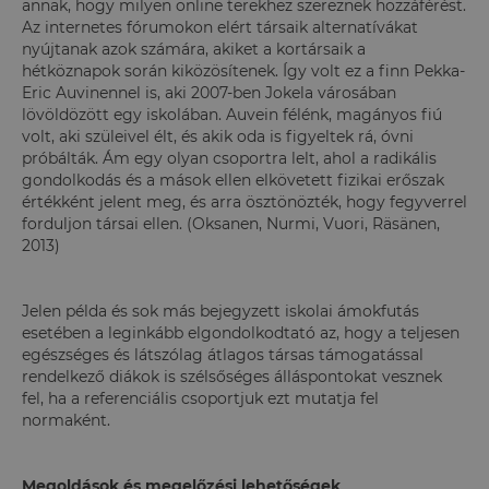
annak, hogy milyen online terekhez szereznek hozzáférést.
Az internetes fórumokon elért társaik alternatívákat
nyújtanak azok számára, akiket a kortársaik a
hétköznapok során kiközösítenek. Így volt ez a finn Pekka-
Eric Auvinennel is, aki 2007-ben Jokela városában
lövöldözött egy iskolában. Auvein félénk, magányos fiú
volt, aki szüleivel élt, és akik oda is figyeltek rá, óvni
próbálták. Ám egy olyan csoportra lelt, ahol a radikális
gondolkodás és a mások ellen elkövetett fizikai erőszak
értékként jelent meg, és arra ösztönözték, hogy fegyverrel
forduljon társai ellen. (Oksanen, Nurmi, Vuori, Räsänen,
2013)
Jelen példa és sok más bejegyzett iskolai ámokfutás
esetében a leginkább elgondolkodtató az, hogy a teljesen
egészséges és látszólag átlagos társas támogatással
rendelkező diákok is szélsőséges álláspontokat vesznek
fel, ha a referenciális csoportjuk ezt mutatja fel
normaként.
Megoldások és megelőzési lehetőségek