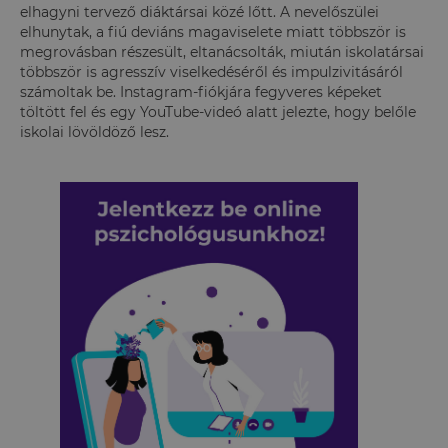
elhagyni tervező diáktársai közé lőtt. A nevelőszülei
elhunytak, a fiú deviáns magaviselete miatt többször is
megrovásban részesült, eltanácsolták, miután iskolatársai
többször is agresszív viselkedéséről és impulzivitásáról
számoltak be. Instagram-fiókjára fegyveres képeket
töltött fel és egy YouTube-videó alatt jelezte, hogy belőle
iskolai lövöldöző lesz.