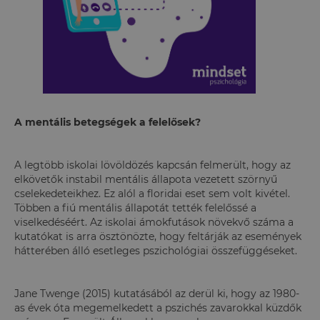
A mentális betegségek a felelősek?
A legtöbb iskolai lövöldözés kapcsán felmerült, hogy az
elkövetők instabil mentális állapota vezetett szörnyű
cselekedeteikhez. Ez alól a floridai eset sem volt kivétel.
Többen a fiú mentális állapotát tették felelőssé a
viselkedéséért. Az iskolai ámokfutások növekvő száma a
kutatókat is arra ösztönözte, hogy feltárják az események
hátterében álló esetleges pszichológiai összefüggéseket.
Jane Twenge (2015) kutatásából az derül ki, hogy az 1980-
as évek óta megemelkedett a pszichés zavarokkal küzdők