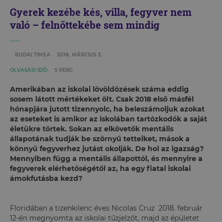
Gyerek kezébe kés, villa, fegyver nem
való – felnőttekébe sem mindig
BUDAI TIMEA
2018. MÁRCIUS 3.
OLVASÁSI IDŐ:
5 PERC
Amerikában az iskolai lövöldözések száma eddig
sosem látott mértékeket ölt. Csak 2018 első másfél
hónapjára jutott tizennyolc, ha beleszámoljuk azokat
az eseteket is amikor az iskolában tartózkodók a saját
életükre törtek. Sokan az elkövetők mentális
állapotának tudják be szörnyű tetteiket, mások a
könnyű fegyverhez jutást okolják. De hol az igazság?
Mennyiben függ a mentális állapottól, és mennyire a
fegyverek elérhetőségétől az, ha egy fiatal iskolai
ámokfutásba kezd?
Floridában a tizenkilenc éves Nicolas Cruz 2018. február
12-én megnyomta az iskolai tűzjelzőt, majd az épületet