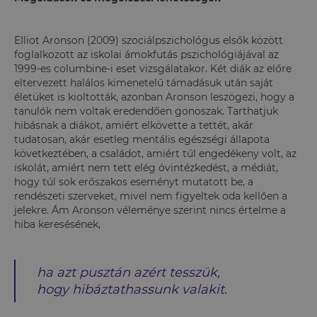
Elliot Aronson (2009) szociálpszichológus elsők között
foglalkozott az iskolai ámokfutás pszichológiájával az
1999-es columbine-i eset vizsgálatakor. Két diák az előre
eltervezett halálos kimenetelű támadásuk után saját
életüket is kioltották, azonban Aronson leszögezi, hogy a
tanulók nem voltak eredendően gonoszak. Tarthatjuk
hibásnak a diákot, amiért elkövette a tettét, akár
tudatosan, akár esetleg mentális egészségi állapota
következtében, a családot, amiért túl engedékeny volt, az
iskolát, amiért nem tett elég óvintézkedést, a médiát,
hogy túl sok erőszakos eseményt mutatott be, a
rendészeti szerveket, mivel nem figyeltek oda kellően a
jelekre. Ám Aronson véleménye szerint nincs értelme a
hiba keresésének,
ha azt pusztán azért tesszük,
hogy hibáztathassunk valakit.