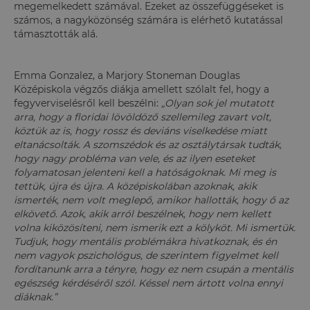
megemelkedett számával. Ezeket az összefüggéseket is
számos, a nagyközönség számára is elérhető kutatással
támasztották alá.
Emma Gonzalez, a Marjory Stoneman Douglas
Középiskola végzős diákja amellett szólalt fel, hogy a
fegyverviselésről kell beszélni:
„Olyan sok jel mutatott
arra, hogy a floridai lövöldöző szellemileg zavart volt,
köztük az is, hogy rossz és deviáns viselkedése miatt
eltanácsolták. A szomszédok és az osztálytársak tudták,
hogy nagy probléma van vele, és az ilyen eseteket
folyamatosan jelenteni kell a hatóságoknak. Mi meg is
tettük, újra és újra. A középiskolában azoknak, akik
ismerték, nem volt meglepő, amikor hallották, hogy ő az
elkövető. Azok, akik arról beszélnek, hogy nem kellett
volna kiközösíteni, nem ismerik ezt a kölyköt. Mi ismertük.
Tudjuk, hogy mentális problémákra hivatkoznak, és én
nem vagyok pszichológus, de szerintem figyelmet kell
fordítanunk arra a tényre, hogy ez nem csupán a mentális
egészség kérdéséről szól. Késsel nem ártott volna ennyi
diáknak.”