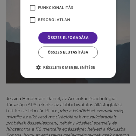
FUNKCIONALITÁS
BESOROLATLAN
ÖSSZES ELFOGADÁSA
ÖSSZES ELUTASÍTÁSA
RÉSZLETEK MEGJELENÍTÉSE
Jessica Henderson Daniel, az Amerikai Pszichológiai
Társaság (APA) elnöke az alábbi hivatalos állásfoglalást
tett közzé február 16-án:
„Míg a bűnüldöző szervek még
mindig az elkövető motivációjának mozaikdarabjait
próbálják összeilleszteni, néhány közéleti személy és
hírcsatorna a fiú mentális egészségét helyezi a fókuszba.
Fontos, hogy az erőszakos cselekményeknek csak nagyon