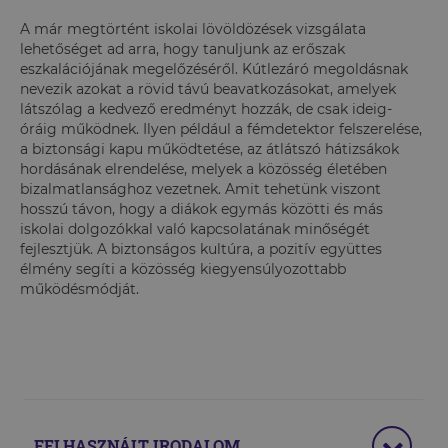
A már megtörtént iskolai lövöldözések vizsgálata
lehetőséget ad arra, hogy tanuljunk az erőszak
eszkalációjának megelőzéséről. Kútlezáró megoldásnak
nevezik azokat a rövid távú beavatkozásokat, amelyek
látszólag a kedvező eredményt hozzák, de csak ideig-
óráig működnek. Ilyen például a fémdetektor felszerelése,
a biztonsági kapu működtetése, az átlátszó hátizsákok
hordásának elrendelése, melyek a közösség életében
bizalmatlansághoz vezetnek. Amit tehetünk viszont
hosszú távon, hogy a diákok egymás közötti és más
iskolai dolgozókkal való kapcsolatának minőségét
fejlesztjük. A biztonságos kultúra, a pozitív együttes
élmény segíti a közösség kiegyensúlyozottabb
működésmódját.
FELHASZNÁLT IRODALOM