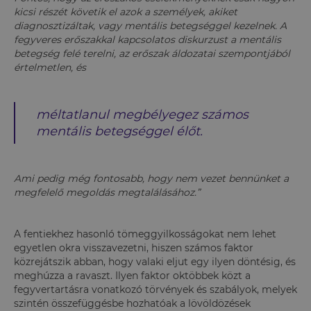
kicsi részét követik el azok a személyek, akiket
diagnosztizáltak, vagy mentális betegséggel kezelnek. A
fegyveres erőszakkal kapcsolatos diskurzust a mentális
betegség felé terelni, az erőszak áldozatai szempontjából
értelmetlen, és
méltatlanul megbélyegez számos
mentális betegséggel élőt.
Ami pedig még fontosabb, hogy nem vezet bennünket a
megfelelő megoldás megtalálásához.”
A fentiekhez hasonló tömeggyilkosságokat nem lehet
egyetlen okra visszavezetni, hiszen számos faktor
közrejátszik abban, hogy valaki eljut egy ilyen döntésig, és
meghúzza a ravaszt. Ilyen faktor oktöbbek közt a
fegyvertartásra vonatkozó törvények és szabályok, melyek
szintén összefüggésbe hozhatóak a lövöldözések