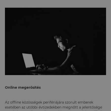
Online megerősítés
Az offline közösségek perifériájára szorult emberek
esetében az utóbbi évtizedekben megnőtt a jelentősége