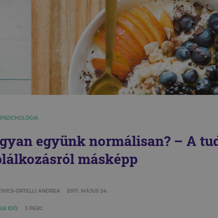
 PSZICHOLÓGIA
gyan együnk normálisan? – A tu
plálkozásról másképp
OVICS-ORTELLI ANDREA
2017. MÁJUS 24.
SI IDŐ:
3 PERC