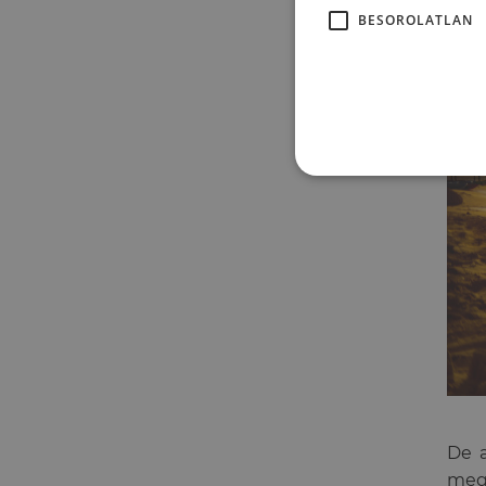
BESOROLATLAN
De 
megf