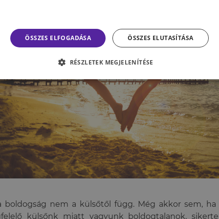
ÖSSZES ELFOGADÁSA
ÖSSZES ELUTASÍTÁSA
RÉSZLETEK MEGJELENÍTÉSE
a boldogság nem a külsőtől függ. Még akkor sem, ha
elelő külsőnk miatt vagyunk boldogtalanok, sikerte