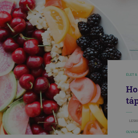
ÉLET &
Ho
tá
LESK
OLVASÁ