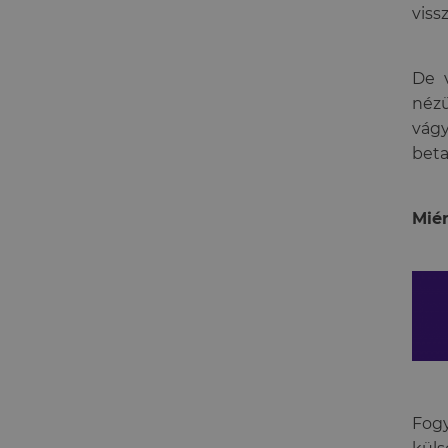
viss
De v
néz
vág
beta
Mié
Fog