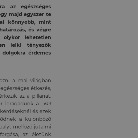
dra az egészséges
hogy majd egyszer te
kal könnyebb, mint
határozás, és végre
 olykor lehetetlen
en lelki tényezők
n dolgokra érdemes
ozni a mai világban
 egészséges étkezés,
kezik az a pillanat,
or leragadunk a „
Mit
kérdéseknél és ezek
zdődnek a különböző
ályt mellőző jutalmi
orgása, az életünk