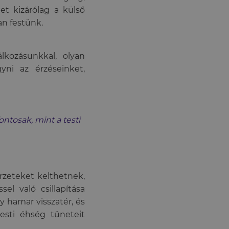
t kizárólag a külső
an festünk.
lkozásunkkal, olyan
ni az érzéseinket,
ontosak, mint a testi
érzeteket kelthetnek,
el való csillapítása
y hamar visszatér, és
esti éhség tüneteit