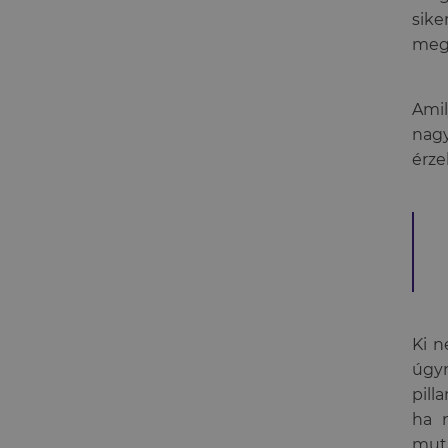
sike
megj
Ami
nag
érze
Ki n
úgyn
pill
ha n
muta