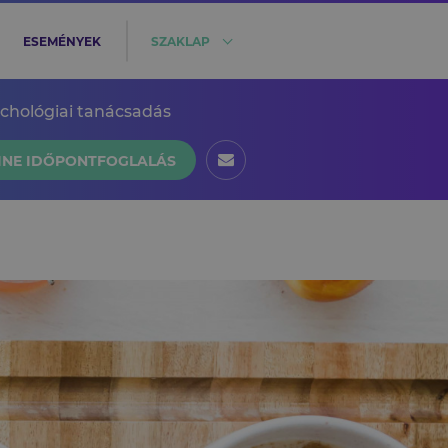
ESEMÉNYEK
SZAKLAP
ichológiai tanácsadás
INE IDŐPONTFOGLALÁS