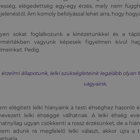
resség, elégedettség egy-egy érzés, mely nem függhe
elenéstől. Ám komoly befolyással lehet arra, hogy hogy
lyen sokat foglalkozunk a kinézetünkkel és a táplá
ymértékben vagyunk képesek figyelmen kívül hagy
lmeinket. Pedig
érzelmi állapotunk, lelki szükségleteink legalább olyan f
vágyaink.
em elégített lelki hiányaink a testi éhséghez hasonló 
evezett lelki éhséggé válhatnak. A lelki éhség evéss
anatnyilag ugyan csökkenti a rossz érzésünket, de a hián
em adunk rá megfelelő lelki választ, akkor újra a t
thatja.