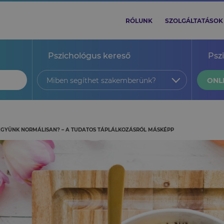
RÓLUNK
SZOLGÁLTATÁSOK
Pszichológus kereső
Psz
Miben segíthet szakemberünk?
ONL
GYÜNK NORMÁLISAN? – A TUDATOS TÁPLÁLKOZÁSRÓL MÁSKÉPP