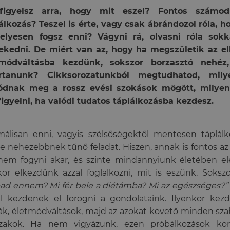
figyelsz arra, hogy mit eszel? Fontos számo
álkozás? Teszel is érte, vagy csak ábrándozol róla, 
helyesen fogsz enni?
Vágyni rá, olvasni róla sok
ekedni. De miért van az, hogy ha megszületik az el
tmódváltásba kezdünk, sokszor borzasztó nehéz,
artanunk? C
ikksorozatunkból megtudhatod, mily
ódnak meg a rossz evési szokások mögött, milye
igyelni, ha valódi tudatos táplálkozásba kezdesz.
álisan enni, vagyis szélsőségektől mentesen táplálk
e nehezebbnek tűnő feladat. Hiszen, annak is fontos az
nem fogyni akar, és szinte mindannyiunk életében elér
or elkezdünk azzal foglalkozni, mit is eszünk. Soksz
ad ennem? Mi fér bele a diétámba? Mi az egészséges?”
ül kezdenek el forogni a gondolataink. Ilyenkor ke
ák, életmódváltások, majd az azokat követő minden szab
szakok. Ha nem vigyázunk, ezen próbálkozások körf