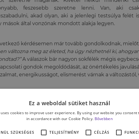
sőt szeretne magának. Kivétel nélkül mindenki csi
onyabb, feszesebb szeretne lenni. Van, aki csa
zabadulni, akad olyan, aki a jelenlegi testsúlya felét i
 mások által vonzónak mondott alakja legyen.
vetkező kérdésemen már tovább gondolkodnak, mielőtt
en változna meg az életed, ha úgy nézhetnél ki, ahogyan
ondtad?”
A válaszok bár nagyon sokfélék mégis egybec
apcsolati gondok megoldódását, az önértékelés javulásá
zalmat, energikusságot, elismerést várnak a változástól, 
boldogabb életet szeretnének.
Ez a weboldal sütiket használ
 uses cookies to improve user experience. By using our website you consent t
in accordance with our Cookie Policy.
Bővebben
ENÜL SZÜKSÉGES
TELJESÍTMÉNY
CÉLZÁS
FUNKC