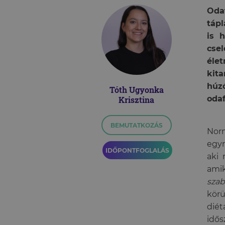
Oda
tápl
is 
csel
éle
kit
húz
Tóth Ugyonka
odaf
Krisztina
BEMUTATKOZÁS
Norm
egyr
IDŐPONTFOGLALÁS
aki 
amik
szab
kör
diét
idő