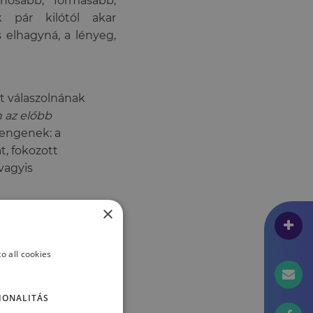
nosabb, formásabb,
k pár kilótól akar
s elhagyná, a lényeg,
 válaszolnának
 az előbb
sengenek: a
t, fokozott
vagyis
×
o all cookies
IONALITÁS