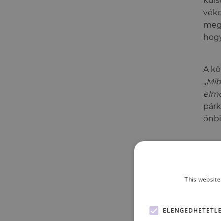
kül
vék
megs
hogy
A kö
„
Mib
elm
párk
önbi
This website
ELENGEDHETETL