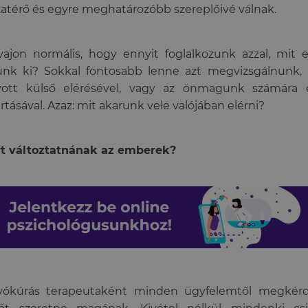
zatérő és egyre meghatározóbb szereplőivé válnak.
ajon normális, hogy ennyit foglalkozunk azzal, mit
ünk ki? Sokkal fontosabb lenne azt megvizsgálnunk,
yott külső elérésével, vagy az önmagunk számára e
rtásával. Azaz: mit akarunk vele valójában elérni?
rt változtatnának az emberek?
yókúrás terapeutaként minden ügyfelemtől megkér