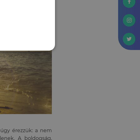
 úgy érezzük: a nem
lenek. A boldogság,