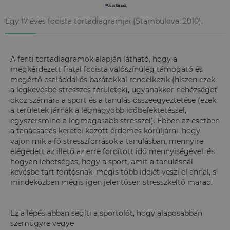
Egy 17 éves focista tortadiagramjai (Stambulova, 2010).
A fenti tortadiagramok alapján látható, hogy a
megkérdezett fiatal focista valószínűleg támogató és
megértő családdal és barátokkal rendelkezik (hiszen ezek
a legkevésbé stresszes területek), ugyanakkor nehézséget
okoz számára a sport és a tanulás összeegyeztetése (ezek
a területek járnak a legnagyobb időbefektetéssel,
egyszersmind a legmagasabb stresszel). Ebben az esetben
a tanácsadás keretei között érdemes körüljárni, hogy
vajon mik a fő stresszforrások a tanulásban, mennyire
elégedett az illető az erre fordított idő mennyiségével, és
hogyan lehetséges, hogy a sport, amit a tanulásnál
kevésbé tart fontosnak, mégis több idejét veszi el annál, s
mindeközben mégis igen jelentősen stresszkeltő marad.
Ez a lépés abban segíti a sportolót, hogy
alaposabban
szemügyre vegye