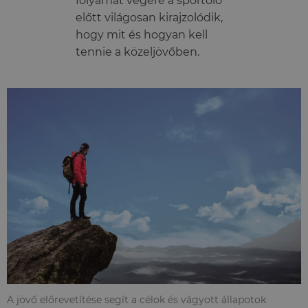
folyamat végére a sportoló
előtt világosan kirajzolódik,
hogy mit és hogyan kell
tennie a közeljövőben.
A jövő előrevetítése segít a célok és vágyott állapotok