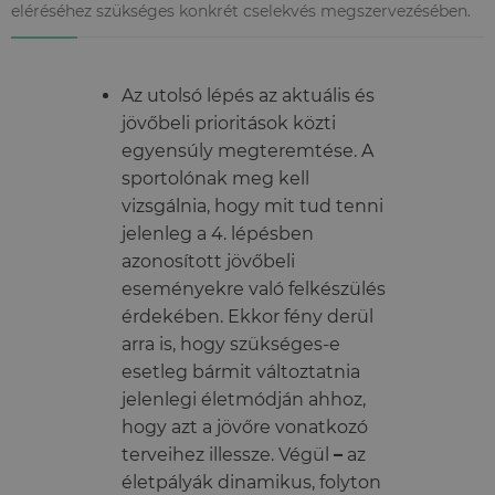
eléréséhez szükséges konkrét cselekvés megszervezésében.
Az utolsó lépés az aktuális és
jövőbeli prioritások közti
egyensúly megteremtése. A
sportolónak meg kell
vizsgálnia, hogy mit tud tenni
jelenleg a 4. lépésben
azonosított jövőbeli
eseményekre való felkészülés
érdekében. Ekkor fény derül
arra is, hogy szükséges-e
esetleg bármit változtatnia
jelenlegi életmódján ahhoz,
hogy azt a jövőre vonatkozó
terveihez illessze. Végül
–
az
életpályák dinamikus, folyton