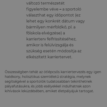
változó természetét
figyelembe véve
–
a sportoló
választhat egy időpontot (ez
lehet egy konkrét dátum vagy
bármilyen mérföldkő, pl. a
főiskola elvégzése) a
karrierterv felfrissítéséhez,
amikor is felülvizsgálja és
szükség esetén módosítja az
elkészített karriertervet.
Összességben tehát az ötlépcsős karriertervezés egy igen
hatékony, holisztikus szemléletű stratégia, melynek
segítségével a sportolók tudatosabban tekinthetnek
pályafutásukra, és jobb esélyekkel indulhatnak azon
kihívások leküzdésében, amiket életpályájuk tartogat.