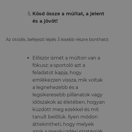
Kösd össze a múltat, a jelent
és a jövőt!
Az ötödik, befejező lépés 3 kisebb részre bontható:
Először ismét a múlton van a
fókusz: a sportoló azt a
feladatot kapja, hogy
emlékezzen vissza, mik voltak
a legnehezebb és a
legsikeresebb pillanatok vagy
időszakok az életében,
hogyan
küzdött meg ezekkel és mit
tanult belőlük.
Ilyen módon
áttekintheti, hogy melyek
azok a megküzdési stratégiák