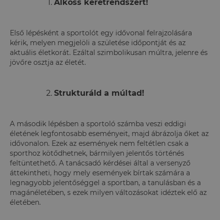
Alkoss keretrendszert!
Első lépésként a sportolót egy idővonal felrajzolására
kérik, melyen megjelöli a születése időpontját és az
aktuális életkorát. Ezáltal szimbolikusan múltra, jelenre és
jövőre osztja az életét.
Strukturáld a múltad!
A második lépésben a sportoló számba veszi eddigi
életének legfontosabb eseményeit, majd ábrázolja őket az
idővonalon. Ezek az események nem feltétlen csak a
sporthoz kötődhetnek, bármilyen jelentős történés
feltüntethető. A tanácsadó kérdései által a versenyző
áttekintheti, hogy mely események bírtak számára a
legnagyobb jelentőséggel a sportban, a tanulásban és a
magánéletében, s ezek milyen változásokat idéztek elő az
életében.