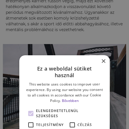
eredményes karriert fusson végig, majd ezt követően
hatékonyan alkalmazkodjon a visszavonulást követő
periódus megváltozott kívánalmaihoz. Ugyanakkor
az
átmenetek sok esetben komoly krízishelyzetté
válhatnak,
s akár a sport idő előtti abbahagyásához, illetve
mentális problémákhoz is vezethetnek.
×
Ez a weboldal sütiket
használ
This website uses cookies to improve user
experience. By using our website you consent
to all cookies in accordance with our Cookie
Policy.
Bővebben
ELENGEDHETETLENÜL
SZÜKSÉGES
TELJESÍTMÉNY
CÉLZÁS