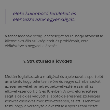
élete különböző területeit és
elemezze azok egyensúlyát,
a tanácsadónak pedig lehetőséget ad rá, hogy azonosítsa
kliense aktuális szükségleteit és problémáit, ezzel
előkészítve a negyedik lépcsőt.
Strukturáld a jövődet!
Miután foglalkoztak a múltjával és a jelenével, a sportolót
arra kérik, hogy tekintsen előre és vegye számba azokat
az eseményeket, amelyek bekövetkeztére számít az
elkövetkezendő 1, 3, 5 és 10 évben. A jövő előrevetítése
segít a célok és vágyott állapotok eléréséhez szükséges
konkrét cselekvés megszervezésében, és azt is lehetővé
teszi, hogy a versenyző előkészítse a sport utáni életét.