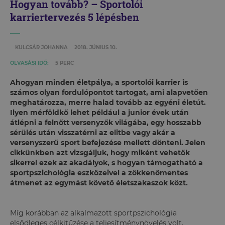
Hogyan tovább? – Sportolói
karriertervezés 5 lépésben
KULCSÁR JOHANNA
2018. JÚNIUS 10.
OLVASÁSI IDŐ:
5 PERC
Ahogyan minden életpálya, a sportolói karrier is
számos olyan fordulópontot tartogat, ami alapvetően
meghatározza, merre halad tovább az egyéni életút.
Ilyen mérföldkő lehet például a junior évek után
átlépni a felnőtt versenyzők világába, egy hosszabb
sérülés után visszatérni az elitbe vagy akár a
versenyszerű sport befejezése mellett dönteni. Jelen
cikkünkben azt vizsgáljuk, hogy miként vehetők
sikerrel ezek az akadályok, s hogyan támogatható a
sportpszichológia eszközeivel a zökkenőmentes
átmenet az egymást követő életszakaszok közt.
Míg korábban az alkalmazott sportpszichológia
elsődleges célkitűzése a teljesítménynövelés volt,