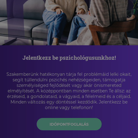
Jelentkezz be pszichológusunkhoz!
Szakemberünk hatékonyan tárja fel problémáid lelki okait,
segít túllendülni pszichés nehézségeiden, támogatja
személyiséged fejlődését vagy akár önismereted
elmélyítését. A középpontban minden esetben Te állsz: az
érzéseid, a gondolataid, a vágyaid, a félelmeid és a céljaid.
Minden változás egy döntéssel kezdődik. Jelentkezz be
online vagy telefonon!
IDŐPONTFOGLALÁS