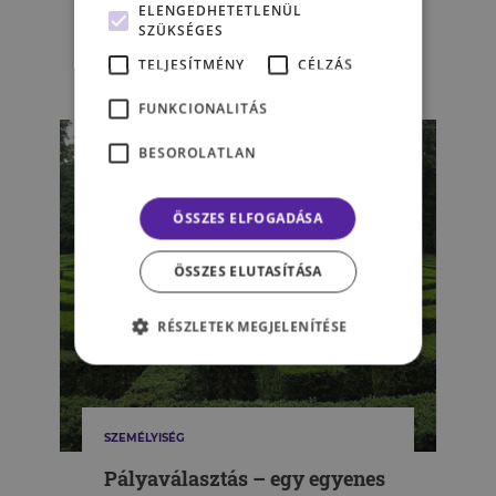
ELENGEDHETETLENÜL
karriertervezés 5 lépésben
SZÜKSÉGES
TELJESÍTMÉNY
CÉLZÁS
KULCSÁR JOHANNA
FUNKCIONALITÁS
BESOROLATLAN
ÖSSZES ELFOGADÁSA
ÖSSZES ELUTASÍTÁSA
RÉSZLETEK MEGJELENÍTÉSE
SZEMÉLYISÉG
Pályaválasztás – egy egyenes