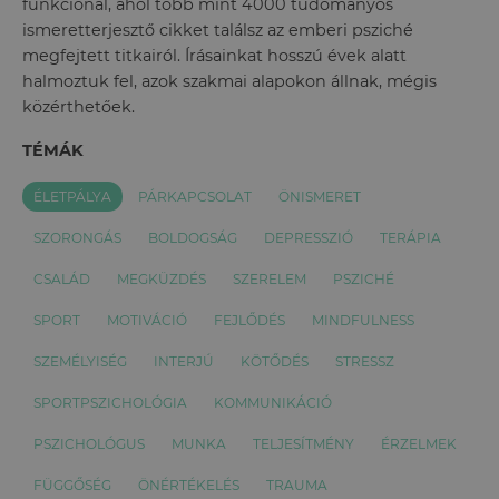
funkcionál, ahol több mint 4000 tudományos
ismeretterjesztő cikket találsz az emberi psziché
megfejtett titkairól. Írásainkat hosszú évek alatt
halmoztuk fel, azok szakmai alapokon állnak, mégis
közérthetőek.
TÉMÁK
ÉLETPÁLYA
PÁRKAPCSOLAT
ÖNISMERET
SZORONGÁS
BOLDOGSÁG
DEPRESSZIÓ
TERÁPIA
CSALÁD
MEGKÜZDÉS
SZERELEM
PSZICHÉ
SPORT
MOTIVÁCIÓ
FEJLŐDÉS
MINDFULNESS
SZEMÉLYISÉG
INTERJÚ
KÖTŐDÉS
STRESSZ
SPORTPSZICHOLÓGIA
KOMMUNIKÁCIÓ
PSZICHOLÓGUS
MUNKA
TELJESÍTMÉNY
ÉRZELMEK
FÜGGŐSÉG
ÖNÉRTÉKELÉS
TRAUMA