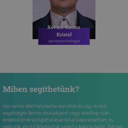
Kovács-Kacsur
Kristóf
Sportpszichológiai
szakpszichológus
SPORTPSZICHOLÓGIAI
TANÁCSADÁS
Miben segíthetünk?
Ha nehéz élethelyzetbe kerültél és úgy érzed,
segítségre lenne szükséged, vagy esetleg csak
érdeklődnél szolgáltatásainkkal kapcsolatban, írj
nekünk, és mi felvesszük veled a kapcsolatot. Bátran