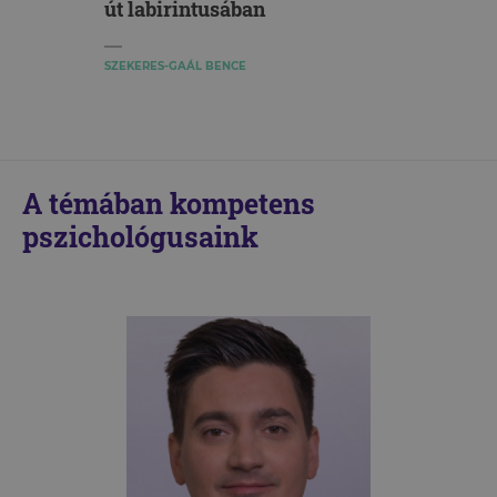
út labirintusában
SZEKERES-GAÁL BENCE
A témában kompetens
pszichológusaink