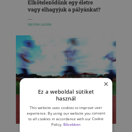
Elköteleződünk egy életre
vagy elhagyjuk a pályánkat?
QAYUM LAURA
×
Ez a weboldal sütiket
használ
This website uses cookies to improve user
experience. By using our website you consent
to all cookies in accordance with our Cookie
SPORTPSZICHOLÓGIA
Policy.
Bővebben
Hogyan tovább? – Sportolói