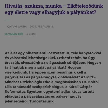
Hivatás, szakma, munka – Elköteleződünk
egy életre vagy elhagyjuk a pályánkat?
QAYUM LAURA
2024. FEBRUÁR 12.
OLVASÁSI IDŐ:
5 PERC
Az élet egy hihetetlenül összetett út, tele kanyarokkal
és választási lehetőségekkel. Érthető tehát, ha úgy
érezzük, elvesztünk az elágazások sűrűjében. Hogyan
találhatjuk meg a saját pályánkat? Hogyan
viselkedjünk, ha éppen szembesülnünk kell a
pályaváltás és pályaelhagyás kihívásaival? Az MCC-
Mindset Pszichológia Iskola meghívásában Dr. Koltói
Lilla tanácsadó szakpszichológus, a Károli Gáspár
Református Egyetem egyetemi adjunktusa tartott
előadást a pályaválasztás és pályaelhagyás
jelenségeiről. Tudósításunk.