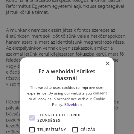
Koltói Lilla tanácsadó szakpszichológus, a Károli Gáspár
Református Egyetem egyetemi adjunktusa segítségével
jártuk körül a témát.
A munkánk nemcsak azért játszik fontos szerepet az
életünkben, mert sok időt töltünk vele a hétköznapokban,
hanem azért is, mert az identitásunk meghatározó része.
Az életpályánkon vannak olyan szakaszok, amikor a
szakmai létünk kerül kifejezetten fókuszba kerül, mert fő
feladatunk a szakmai szerepünk kialakítása, teljesítése
×
vagy éppen az újrafogalmazása. Dr. Koltói Lilla
Ez a weboldal sütiket
előadásában ezeket a szakaszokon vezette végig a
használ
résztvevőket, áttekintve, hogy a szakmához való
viszonyulásra hogyan hatnak az életkori kihívások.
This website uses cookies to improve user
experience. By using our website you consent
to all cookies in accordance with our Cookie
Három nagy normatív krízist emelt ki a témán belül: a
Policy.
Bővebben
pályakezdést, az életközépi válságot és a pályától való
búcsúzást, azaz a nyugdíjba vonulást. Az előadás a
ELENGEDHETETLENÜL
pszichológiai fejlődés folyamatának bemutatásával
SZÜKSÉGES
kezdődött, ami a magasabb szintű, bonyolultabb
TELJESÍTMÉNY
CÉLZÁS
működésmód felé történő változást jelenti. Ebben a