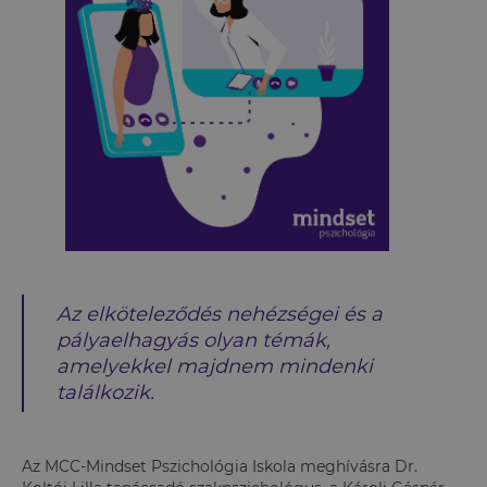
Az elköteleződés nehézségei és a
pályaelhagyás olyan témák,
amelyekkel majdnem mindenki
találkozik.
Az MCC-Mindset Pszichológia Iskola meghívásra Dr.