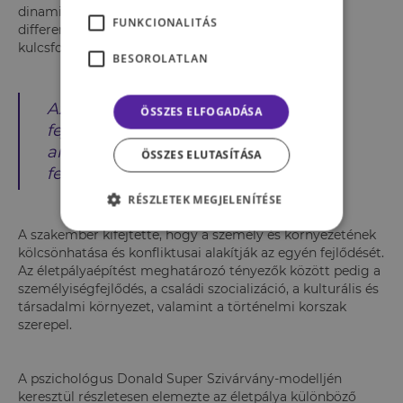
dinamikus folyamatban az egyensúly fenntartása, a
FUNKCIONALITÁS
differenciálódás és az integráció játszanak
kulcsfontosságú szerepet.
BESOROLATLAN
Az életszakaszváltások különféle
ÖSSZES ELFOGADÁSA
fejlődési krízisekhez vezethetnek,
amelyek fordulópontokat és új
ÖSSZES ELUTASÍTÁSA
feladatokat hoznak magukkal.
RÉSZLETEK MEGJELENÍTÉSE
A szakember kifejtette, hogy a személy és környezetének
kölcsönhatása és konfliktusai alakítják az egyén fejlődését.
Az életpályaépítést meghatározó tényezők között pedig a
személyiségfejlődés, a családi szocializáció, a kulturális és
társadalmi környezet, valamint a történelmi korszak
szerepel.
A pszichológus Donald Super Szivárvány-modelljén
keresztül részletesen elemezte az életpálya különböző