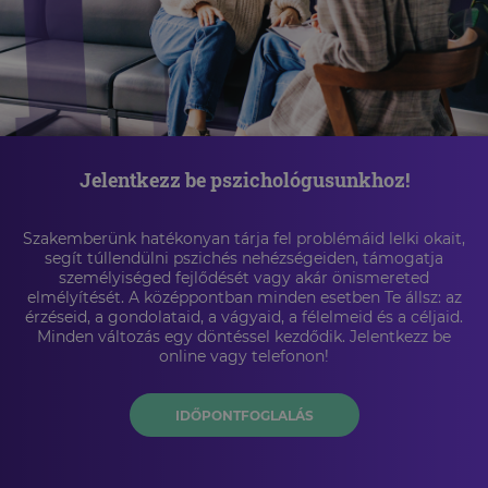
Jelentkezz be pszichológusunkhoz!
Szakemberünk hatékonyan tárja fel problémáid lelki okait,
segít túllendülni pszichés nehézségeiden, támogatja
személyiséged fejlődését vagy akár önismereted
elmélyítését. A középpontban minden esetben Te állsz: az
érzéseid, a gondolataid, a vágyaid, a félelmeid és a céljaid.
Minden változás egy döntéssel kezdődik. Jelentkezz be
online vagy telefonon!
IDŐPONTFOGLALÁS