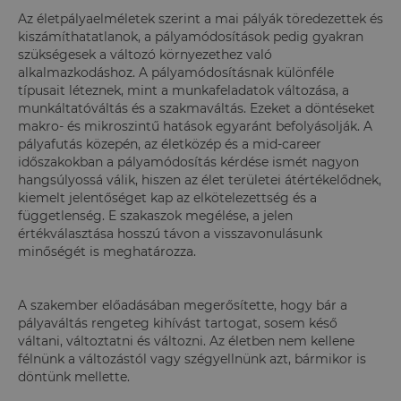
Az életpályaelméletek szerint a mai pályák töredezettek és
kiszámíthatatlanok, a pályamódosítások pedig gyakran
szükségesek a változó környezethez való
alkalmazkodáshoz. A pályamódosításnak különféle
típusait léteznek, mint a munkafeladatok változása, a
munkáltatóváltás és a szakmaváltás. Ezeket a döntéseket
makro- és mikroszintű hatások egyaránt befolyásolják. A
pályafutás közepén, az életközép és a mid-career
időszakokban a pályamódosítás kérdése ismét nagyon
hangsúlyossá válik, hiszen az élet területei átértékelődnek,
kiemelt jelentőséget kap az elkötelezettség és a
függetlenség. E szakaszok megélése, a jelen
értékválasztása hosszú távon a visszavonulásunk
minőségét is meghatározza.
A szakember előadásában megerősítette, hogy bár a
pályaváltás rengeteg kihívást tartogat, sosem késő
váltani, változtatni és változni. Az életben nem kellene
félnünk a változástól vagy szégyellnünk azt, bármikor is
döntünk mellette.