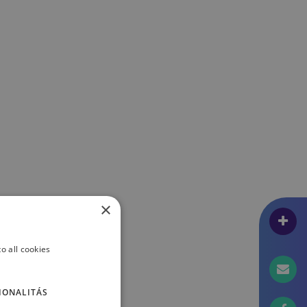
k terén
×
o all cookies
IONALITÁS