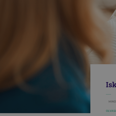
Is
MIND
OLVASÁ