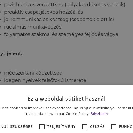
pszichológus végzettség (pályakezdőket is várunk)
proaktív csapatjátékos hozzáállás
jó kommunikációs készség (csoportok előtt is)
rugalmas munkavégzés
folyamatos szakmai és személyes fejlődés vágya
yt jelent:
módszertani képzettség
idegen nyelvek felsőfokú ismerete
gyakorlat gyerekeknek tartott csoportos foglalkozáso
jártasság egyéni folyamatokban
Ez a weboldal sütiket használ
 uses cookies to improve user experience. By using our website you consent t
in accordance with our Cookie Policy.
Bővebben
ntkezési határidő:
június 15.
ENÜL SZÜKSÉGES
TELJESÍTMÉNY
CÉLZÁS
FUNKC