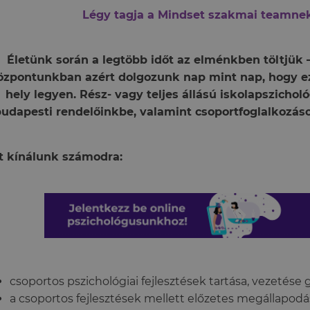
Légy tagja a Mindset szakmai teamne
Életünk során a legtöbb időt az elménkben töltjük –
özpontunkban azért dolgozunk nap mint nap, hogy e
hely legyen. Rész- vagy teljes állású iskolapszicho
budapesti rendelőinkbe, valamint csoportfoglalkozás
t kínálunk számodra:
csoportos pszichológiai fejlesztések tartása, vezetés
a csoportos fejlesztések mellett előzetes megállapodás