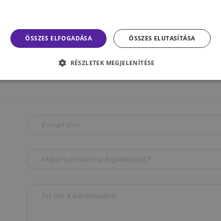
ntkezz az alábbi kérdőív kitöltésével:
https://bit.ly/3
k beküldése után már nincs más teendőd. A szóbeli felvé
enkit e-mailben értesítünk a folyamat eredményéről.
ÖSSZES ELFOGADÁSA
ÖSSZES ELUTASÍTÁSA
RÉSZLETEK MEGJELENÍTÉSE