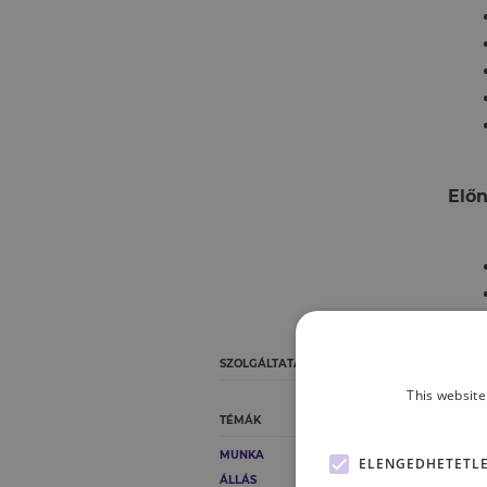
Előn
SZOLGÁLTATÁSOK
This website
Jele
TÉMÁK
MUNKA
ELENGEDHETETL
ÁLLÁS