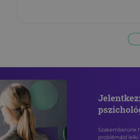
Jelentkez
pszichol
Szakemberünk ha
problémáid lelki 