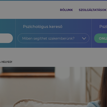
RÓLUNK
SZOLGÁLTATÁSOK
Pszichológus kereső
Psz
Miben segíthet szakemberünk?
ONL
A HELYED!