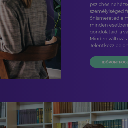
pszichés nehézs
személyiséged fe
önismereted elm
minden esetben Te
gondolataid, a vá
Minden változás
Jelentkezz be on
IDŐPONTFOG