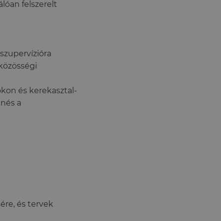
lóan felszerelt
szupervízióra
közösségi
okon és kerekasztal-
enés a
ére, és tervek