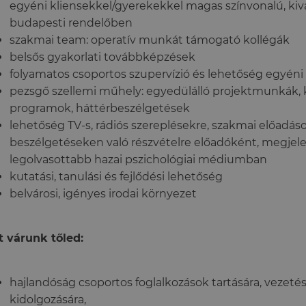
egyéni kliensekkel/gyerekekkel magas színvonalú, kivá
budapesti rendelőben
szakmai team: operatív munkát támogató kollégák
belsős gyakorlati továbbképzések
folyamatos csoportos szupervízió és lehetőség egyéni 
pezsgő szellemi műhely: egyedülálló projektmunkák, 
programok, háttérbeszélgetések
lehetőség TV-s, rádiós szereplésekre, szakmai előadás
beszélgetéseken való részvételre előadóként, megjel
legolvasottabb hazai pszichológiai médiumban
kutatási, tanulási és fejlődési lehetőség
belvárosi, igényes irodai környezet
 várunk tőled:
hajlandóság csoportos foglalkozások tartására, vezetés
kidolgozására,