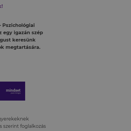
k!
 Pszichológiai
z egy igazán szép
lógust keresünk
ok megtartására.
e gyerekeknek
 szerint foglalkozás