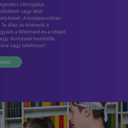
égeiden, támogatja
jlődését vagy akár
élyítését. A középpontban
 állsz: az érzéseid, a
gyaid, a félelmeid és a céljaid.
 egy döntéssel kezdődik.
line vagy telefonon!
LALÁS