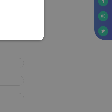
NOa8rW
telik lezajlása után