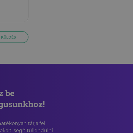
KÜLDÉS
z be
ógusunkhoz!
tékonyan tárja fel
okait, segít túllendülni