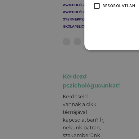
Jele
BESOROLATLAN
PSZICHOLÓGUS
Enne
PSZICHOLÓGUSOK
mind
GYERMEKPSZICHOLÓGIA
ISKOLAPSZICHOLÓGIA
Kérdezd
pszichológusunkat!
Kérdéseid
vannak a cikk
témájával
kapcsolatban? Írj
nekünk bátran,
szakemberünk