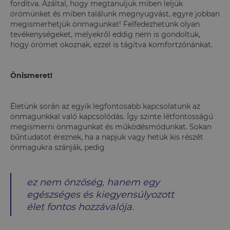
fordítva. Azáltal, hogy megtanuljuk miben leljük
örömünket és miben találunk megnyugvást, egyre jobban
megismerhetjük önmagunkat! Felfedezhetünk olyan
tevékenységeket, melyekről eddig nem is gondoltuk,
hogy örömet okoznak, ezzel is tágítva komfortzónánkat.
Önismeret!
Életünk során az egyik legfontosabb kapcsolatunk az
önmagunkkal való kapcsolódás. Így szinte létfontosságú
megismerni önmagunkat és működésmódunkat. Sokan
bűntudatot éreznek, ha a napjuk vagy hetük kis részét
önmagukra szánják, pedig
ez nem önzőség, hanem egy
egészséges és kiegyensúlyozott
élet fontos hozzávalója.