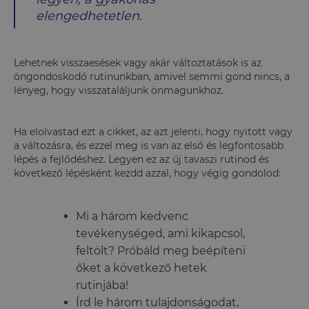
elengedhetetlen.
Lehetnek visszaesések vagy akár változtatások is az
öngondoskodó rutinunkban, amivel semmi gond nincs, a
lényeg, hogy visszataláljunk önmagunkhoz.
Ha elolvastad ezt a cikket, az azt jelenti, hogy nyitott vagy
a változásra, és ezzel meg is van az első és legfontosabb
lépés a fejlődéshez. Legyen ez az új tavaszi rutinod és
következő lépésként kezdd azzal, hogy végig gondolod:
Mi a három kedvenc
tevékenységed, ami kikapcsol,
feltölt? Próbáld meg beépíteni
őket a következő hetek
rutinjába!
Írd le három tulajdonságodat,