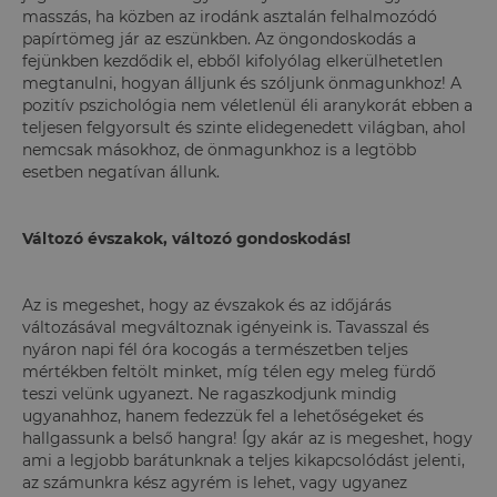
masszás, ha közben az irodánk asztalán felhalmozódó
papírtömeg jár az eszünkben. Az öngondoskodás a
fejünkben kezdődik el, ebből kifolyólag elkerülhetetlen
megtanulni, hogyan álljunk és szóljunk önmagunkhoz! A
pozitív pszichológia nem véletlenül éli aranykorát ebben a
teljesen felgyorsult és szinte elidegenedett világban, ahol
nemcsak másokhoz, de önmagunkhoz is a legtöbb
esetben negatívan állunk.
Változó évszakok, változó gondoskodás!
Az is megeshet, hogy az évszakok és az időjárás
változásával megváltoznak igényeink is. Tavasszal és
nyáron napi fél óra kocogás a természetben teljes
mértékben feltölt minket, míg télen egy meleg fürdő
teszi velünk ugyanezt. Ne ragaszkodjunk mindig
ugyanahhoz, hanem fedezzük fel a lehetőségeket és
hallgassunk a belső hangra! Így akár az is megeshet, hogy
ami a legjobb barátunknak a teljes kikapcsolódást jelenti,
az számunkra kész agyrém is lehet, vagy ugyanez