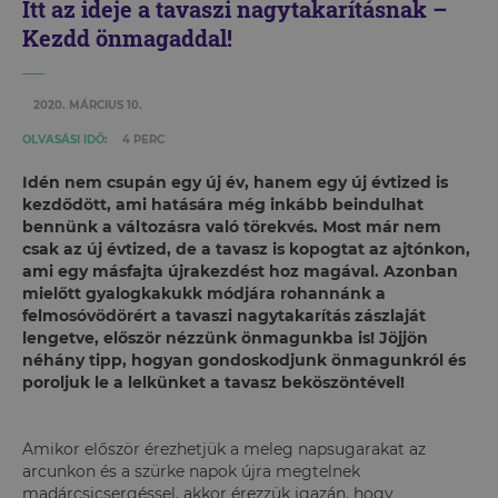
Itt az ideje a tavaszi nagytakarításnak –
Kezdd önmagaddal!
2020. MÁRCIUS 10.
OLVASÁSI IDŐ:
4 PERC
Idén nem csupán egy új év, hanem egy új évtized is
kezdődött, ami hatására még inkább beindulhat
bennünk a változásra való törekvés. Most már nem
csak az új évtized, de a tavasz is kopogtat az ajtónkon,
ami egy másfajta újrakezdést hoz magával. Azonban
mielőtt gyalogkakukk módjára rohannánk a
felmosóvödörért a tavaszi nagytakarítás zászlaját
lengetve, először nézzünk önmagunkba is! Jöjjön
néhány tipp, hogyan gondoskodjunk önmagunkról és
poroljuk le a lelkünket a tavasz beköszöntével!
Amikor először érezhetjük a meleg napsugarakat az
arcunkon és a szürke napok újra megtelnek
madárcsicsergéssel, akkor érezzük igazán, hogy