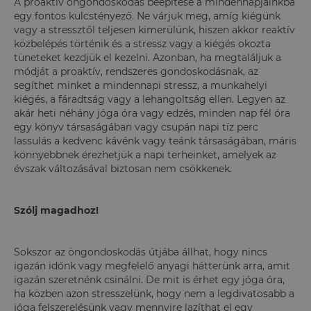
A proaktív öngondoskodás beépítése a mindennapjainkba
egy fontos kulcstényező. Ne várjuk meg, amíg kiégünk
vagy a stressztől teljesen kimerülünk, hiszen akkor reaktív
közbelépés történik és a stressz vagy a kiégés okozta
tüneteket kezdjük el kezelni. Azonban, ha megtaláljuk a
módját a proaktív, rendszeres gondoskodásnak, az
segíthet minket a mindennapi stressz, a munkahelyi
kiégés, a fáradtság vagy a lehangoltság ellen. Legyen az
akár heti néhány jóga óra vagy edzés, minden nap fél óra
egy könyv társaságában vagy csupán napi tíz perc
lassulás a kedvenc kávénk vagy teánk társaságában, máris
könnyebbnek érezhetjük a napi terheinket, amelyek az
évszak változásával biztosan nem csökkenek.
Szólj magadhoz!
Sokszor az öngondoskodás útjába állhat, hogy nincs
igazán időnk vagy megfelelő anyagi hátterünk arra, amit
igazán szeretnénk csinálni. De mit is érhet egy jóga óra,
ha közben azon stresszelünk, hogy nem a legdivatosabb a
jóga felszerelésünk vagy mennyire lazíthat el egy