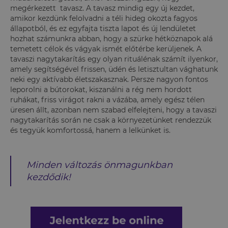
megérkezett tavasz. A tavasz mindig egy új kezdet,
amikor kezdünk felolvadni a téli hideg okozta fagyos
állapotból, és ez egyfajta tiszta lapot és új lendületet
hozhat számunkra abban, hogy a szürke hétköznapok alá
temetett célok és vágyak ismét előtérbe kerüljenek. A
tavaszi nagytakarítás egy olyan rituálénak számít ilyenkor,
amely segítségével frissen, üdén és letisztultan vághatunk
neki egy aktívabb életszakasznak. Persze nagyon fontos
leporolni a bútorokat, kiszanálni a rég nem hordott
ruhákat, friss virágot rakni a vázába, amely egész télen
üresen állt, azonban nem szabad elfelejteni, hogy a tavaszi
nagytakarítás során ne csak a környezetünket rendezzük
és tegyük komfortossá, hanem a lelkünket is.
Minden változás önmagunkban
kezdődik!