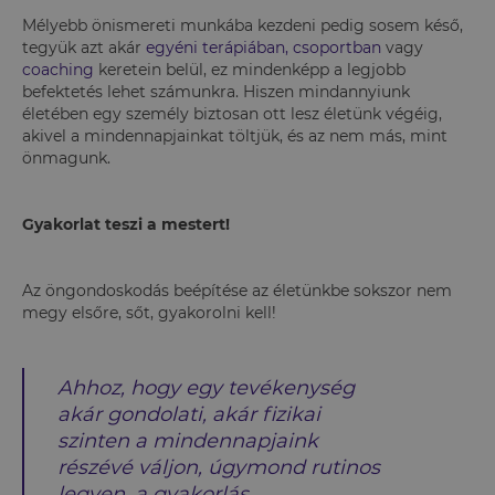
Mélyebb önismereti munkába kezdeni pedig sosem késő,
tegyük azt akár
egyéni terápiában,
csoportban
vagy
coaching
keretein belül, ez mindenképp a legjobb
befektetés lehet számunkra. Hiszen mindannyiunk
életében egy személy biztosan ott lesz életünk végéig,
akivel a mindennapjainkat töltjük, és az nem más, mint
önmagunk.
Gyakorlat teszi a mestert!
Az öngondoskodás beépítése az életünkbe sokszor nem
megy elsőre, sőt, gyakorolni kell!
Ahhoz, hogy egy tevékenység
akár gondolati, akár fizikai
szinten a mindennapjaink
részévé váljon, úgymond rutinos
legyen, a gyakorlás