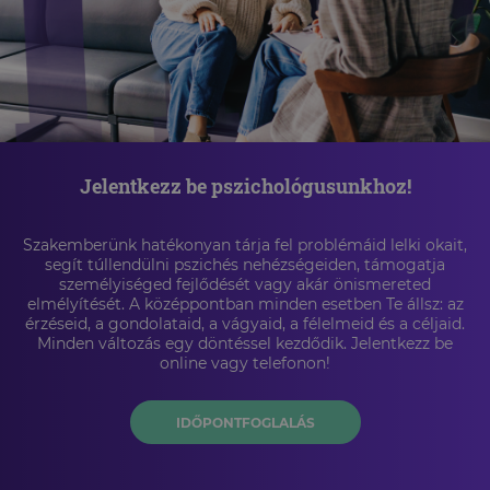
Jelentkezz be pszichológusunkhoz!
Szakemberünk hatékonyan tárja fel problémáid lelki okait,
segít túllendülni pszichés nehézségeiden, támogatja
személyiséged fejlődését vagy akár önismereted
elmélyítését. A középpontban minden esetben Te állsz: az
érzéseid, a gondolataid, a vágyaid, a félelmeid és a céljaid.
Minden változás egy döntéssel kezdődik. Jelentkezz be
online vagy telefonon!
IDŐPONTFOGLALÁS