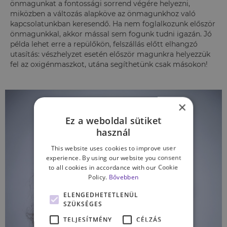
önmagunkat a fontossági sorrend végére helyezni,
miközben a változás alapköve az önmagunkhoz való
kapcsolatunkban keresendő. Ha nem foglalkozunk először
önmagunkkal, akkor mással sem fogunk tudni igazán. Jó
példa lehet erre a repülőkön, felszállás előtt elhangzó
utasítás: vészhelyzet esetén először magunkra helyezzük
fel az oxigénmaszkot, utána segíthetünk csak másokon!
×
Ez a weboldal sütiket
használ
This website uses cookies to improve user
experience. By using our website you consent
to all cookies in accordance with our Cookie
Policy.
Bővebben
ELENGEDHETETLENÜL
SZÜKSÉGES
TELJESÍTMÉNY
CÉLZÁS