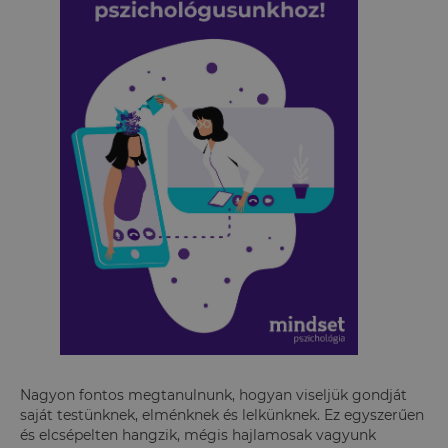
Nagyon fontos megtanulnunk, hogyan viseljük gondját
saját testünknek, elménknek és lelkünknek. Ez egyszerűen
és elcsépelten hangzik, mégis hajlamosak vagyunk