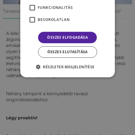
FUNKCIONALITÁS
Tavasszal nemcsak a természet, de a lelkünk is felfrissül!
BESOROLATLAN
A lelki tavaszi nagytakarítás során érdemes főként azt
ÖSSZES ELFOGADÁSA
átgondolni, milyen szokásaink, gondolataink vannak,
amiken érdemes lehet változtatni. Érdemes kipróbálni
olyan módszereket vagy tevékenységeket, melyek
ÖSSZES ELUTASÍTÁSA
segíthetnek egy egészségesebb és kiegyensúlyozottabb
életvitel fenntartásában, és ezáltal nemcsak a tavasz első
RÉSZLETEK MEGJELENÍTÉSE
néhány napján, hanem akár egész évben frissnek és
üdének érezhetjük magunkat.
Néhány támpont a könnyedebb tavaszi
öngondoskodáshoz:
Légy proaktív!