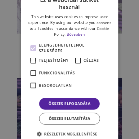
használ
This website uses cookies to improve user
experience. By using our website you consent
to all cookies in accordance with our Cookie
Policy.
Bővebben
5 egyszerű szokás, amellyel
akár azonnal javíthatsz
ELENGEDHETETLENÜL
mentális jólléteden
SZÜKSÉGES
TELJESÍTMÉNY
CÉLZÁS
MAGYARY ÁGNES
FUNKCIONALITÁS
BESOROLATLAN
ÖSSZES ELFOGADÁSA
ÖSSZES ELUTASÍTÁSA
RÉSZLETEK MEGJELENÍTÉSE