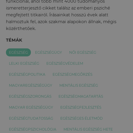
funkcionál, ahol több mint 4000 tudományos
ismeretterjesztő cikket találsz az emberi psziché
megfejtett titkairól. Írásainkat hosszú évek alatt
halmoztuk fel, azok szakmai alapokon állnak, mégis
közérthetőek.
TÉMÁK
EGÉSZSÉG
EGÉSZSÉGÜGY
NŐI EGÉSZSÉG
LELKI EGÉSZSÉG
EGÉSZSÉGVÉDELEM
EGÉSZSÉGPOLITIKA
EGÉSZSÉGMEGŐRZÉS
MAGYAREGÉSZSÉGÜGY
MENTÁLIS EGÉSZSÉG
EGÉSZSÉGSZORONGÁS
EGÉSZSÉGMAGATARTÁS
MAGYAR EGÉSZSÉGÜGY
EGÉSZSÉGFEJLESZTÉS
EGÉSZSÉGTUDATOSSÁG
EGÉSZSÉGES ÉLETMÓD
EGÉSZSÉGPSZICHOLÓGIA
MENTÁLIS EGÉSZSÉG HETE