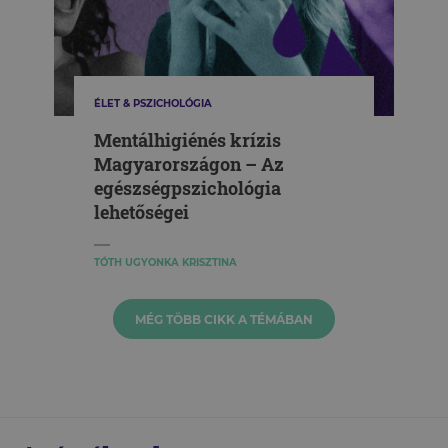
ÉLET & PSZICHOLÓGIA
Mentálhigiénés krízis
Magyarországon – Az
egészségpszichológia
lehetőségei
TÓTH UGYONKA KRISZTINA
MÉG TÖBB CIKK A TÉMÁBAN