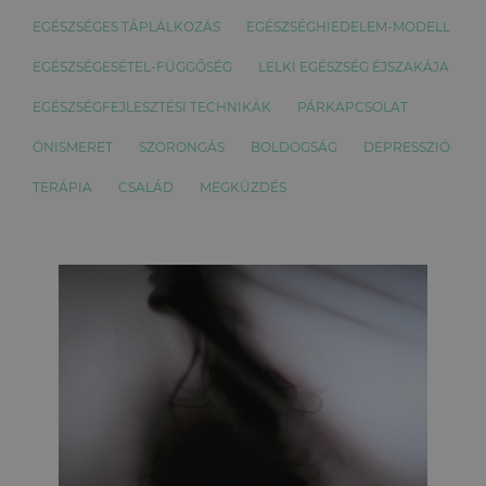
EGÉSZSÉGES TÁPLÁLKOZÁS
EGÉSZSÉGHIEDELEM-MODELL
EGÉSZSÉGESÉTEL-FÜGGŐSÉG
LELKI EGÉSZSÉG ÉJSZAKÁJA
EGÉSZSÉGFEJLESZTÉSI TECHNIKÁK
PÁRKAPCSOLAT
ÖNISMERET
SZORONGÁS
BOLDOGSÁG
DEPRESSZIÓ
TERÁPIA
CSALÁD
MEGKÜZDÉS