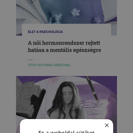
ÉLET & PSZICHOLÓGIA
A női hormonrendszer rejtett
hatása a mentális egészségre
TÓTH UGYONKA KRISZTINA
×
Ez a weboldal sütiket