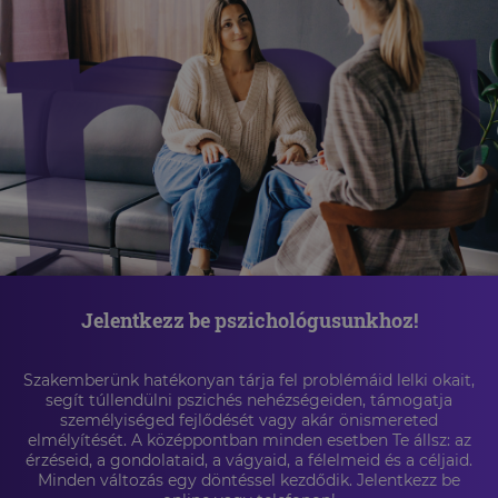
Jelentkezz be pszichológusunkhoz!
Szakemberünk hatékonyan tárja fel problémáid lelki okait,
segít túllendülni pszichés nehézségeiden, támogatja
személyiséged fejlődését vagy akár önismereted
elmélyítését. A középpontban minden esetben Te állsz: az
érzéseid, a gondolataid, a vágyaid, a félelmeid és a céljaid.
Minden változás egy döntéssel kezdődik. Jelentkezz be