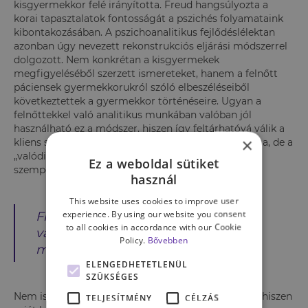
kisgyermekkor felé irányította. Freud hangsúlyozta a
korai tapasztalatok fontosságát a pszichés folyamataink
kibontakozásában. A pszichoanalitikus fejlődéslélektan
azonban úgy nevezett rekonstrukciós eljárási módszerrel
dolgozott. Nem konkrétan a kisgyermekek
megfigyeléséből szerzett ismereteket, hanem a felnőtt
páciensek gyermekkorukról szóló elbeszéléseiből
következtettek a gyermekkor történéseire. Ugyan a
felnőttekkel való analitikus munkában valóban jól
használható ez a módszer, hiszen így feltárhatóvá válik a
×
kliens saját gyermekkorára vonatkozó képzeletvilága, de a
„valódi kisgyermekek” tudásának megismerése
Ez a weboldal sütiket
szempontjából torzító lehet.
használ
This website uses cookies to improve user
experience. By using our website you consent
Freuddal ellentétben Piaget
to all cookies in accordance with our Cookie
valódi kisgyermek-
Policy.
Bővebben
megfigyeléseket is végzett.
ELENGEDHETETLENÜL
SZÜKSÉGES
Nem is ment túl messzire a tudás megszerzéséhez, hiszen
TELJESÍTMÉNY
CÉLZÁS