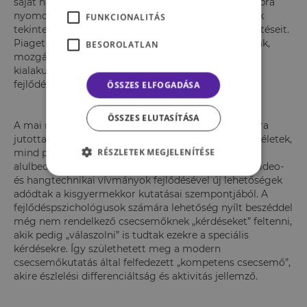
saját három gyermeke fejlődését követte napról napra
nyomon. A gyermekei megfigyeléséből vonta le sok
FUNKCIONALITÁS
tekintetben ma is helytálló tudományos következtetéseit.
Piaget többek között a gyermekek gondolkodásának,
BESOROLATLAN
mozgásos fejlődésének és a tárgyállandóság
kialakulásának témakörével gazdagította a
fejlődéslélektan tudományát.
ÖSSZES ELFOGADÁSA
ÖSSZES ELUTASÍTÁSA
A mai modern csecsemőkutatás következtetései arra
jutottak, hogy mind a pszichoanalitikus fejlődéselméletek,
RÉSZLETEK MEGJELENÍTÉSE
mind pedig Piaget, részben túl-, részben pedig
alulbecsülték a kicsik készségeit és képességeit. A video-
és hangtechnikai vívmányok fejlődésével új lehetőségek
adódtak a kisgyermekkor kutatásai szempontjából. A
fejlődéspszichológusok számára lehetőség nyílt beszéddel
még nem rendelkező csecsemőknek „kérdéseket” feltenni,
akik pedig „válaszolni” is tudtak ezekre a speciális
kérdésekre. Így születhetett meg a modern
csecsemőkutatás által felfedezett „kompetens csecsemő”,
akire észlelési differenciáltság és aktivitás jellemző.