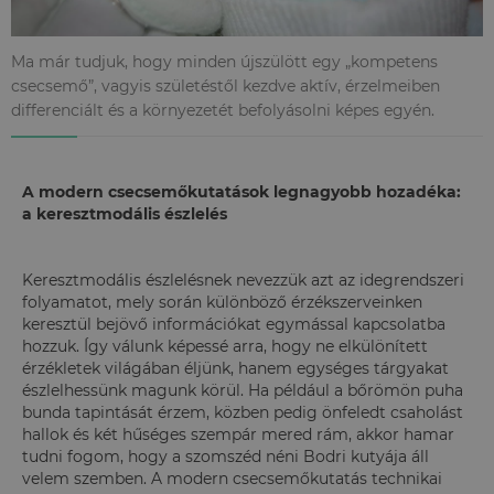
Ma már tudjuk, hogy minden újszülött egy „kompetens
csecsemő”, vagyis születéstől kezdve aktív, érzelmeiben
differenciált és a környezetét befolyásolni képes egyén.
A modern csecsemőkutatások legnagyobb hozadéka:
a keresztmodális észlelés
Keresztmodális észlelésnek nevezzük azt az idegrendszeri
folyamatot, mely során különböző érzékszerveinken
keresztül bejövő információkat egymással kapcsolatba
hozzuk. Így válunk képessé arra, hogy ne elkülönített
érzékletek világában éljünk, hanem egységes tárgyakat
észlelhessünk magunk körül. Ha például a bőrömön puha
bunda tapintását érzem, közben pedig önfeledt csaholást
hallok és két hűséges szempár mered rám, akkor hamar
tudni fogom, hogy a szomszéd néni Bodri kutyája áll
velem szemben. A modern csecsemőkutatás technikai