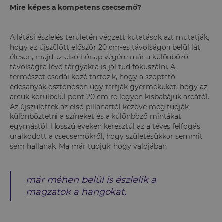
Mire képes a kompetens csecsemő?
A látási észlelés területén végzett kutatások azt mutatják,
hogy az újszülött először 20 cm-es távolságon belül lát
élesen, majd az első hónap végére már a különböző
távolságra lévő tárgyakra is jól tud fókuszálni. A
természet csodái közé tartozik, hogy a szoptató
édesanyák ösztönösen úgy tartják gyermeküket, hogy az
arcuk körülbelül pont 20 cm-re legyen kisbabájuk arcától.
Az újszülöttek az első pillanattól kezdve meg tudják
különböztetni a színeket és a különböző mintákat
egymástól. Hosszú éveken keresztül az a téves felfogás
uralkodott a csecsemőkről, hogy születésükkor semmit
sem hallanak. Ma már tudjuk, hogy valójában
már méhen belül is észlelik a
magzatok a hangokat,