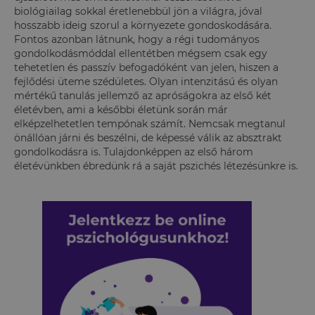
biológiailag sokkal éretlenebbül jön a világra, jóval
hosszabb ideig szorul a környezete gondoskodására.
Fontos azonban látnunk, hogy a régi tudományos
gondolkodásmóddal ellentétben mégsem csak egy
tehetetlen és passzív befogadóként van jelen, hiszen a
fejlődési üteme szédületes. Olyan intenzitású és olyan
mértékű tanulás jellemző az apróságokra az első két
életévben, ami a későbbi életünk során már
elképzelhetetlen tempónak számít. Nemcsak megtanul
önállóan járni és beszélni, de képessé válik az absztrakt
gondolkodásra is. Tulajdonképpen az első három
életévünkben ébredünk rá a saját pszichés létezésünkre is.