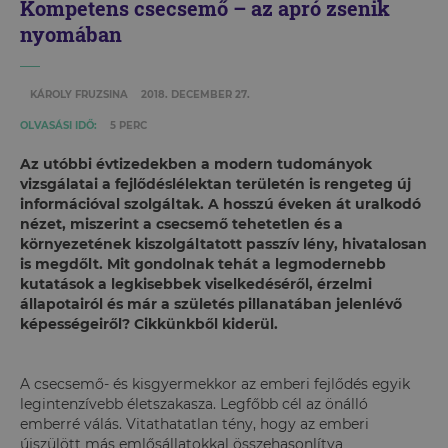
Kompetens csecsemő – az apró zsenik
nyomában
KÁROLY FRUZSINA
2018. DECEMBER 27.
OLVASÁSI IDŐ:
5 PERC
Az utóbbi évtizedekben a modern tudományok
vizsgálatai a fejlődéslélektan területén is rengeteg új
információval szolgáltak. A hosszú éveken át uralkodó
nézet, miszerint a csecsemő tehetetlen és a
környezetének kiszolgáltatott passzív lény, hivatalosan
is megdőlt. Mit gondolnak tehát a legmodernebb
kutatások a legkisebbek viselkedéséről, érzelmi
állapotairól és már a születés pillanatában jelenlévő
képességeiről? Cikkünkből kiderül.
A csecsemő- és kisgyermekkor az emberi fejlődés egyik
legintenzívebb életszakasza. Legfőbb cél az önálló
emberré válás. Vitathatatlan tény, hogy az emberi
újszülött más emlősállatokkal összehasonlítva