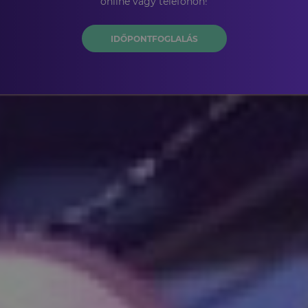
online vagy telefonon!
IDŐPONTFOGLALÁS