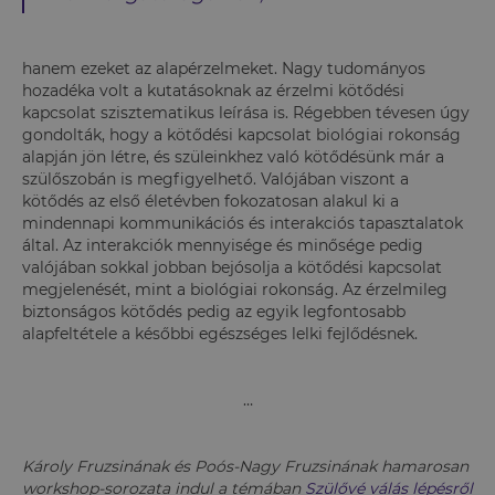
hanem ezeket az alapérzelmeket. Nagy tudományos
hozadéka volt a kutatásoknak az érzelmi kötődési
kapcsolat szisztematikus leírása is. Régebben tévesen úgy
gondolták, hogy a kötődési kapcsolat biológiai rokonság
alapján jön létre, és szüleinkhez való kötődésünk már a
szülőszobán is megfigyelhető. Valójában viszont a
kötődés az első életévben fokozatosan alakul ki a
mindennapi kommunikációs és interakciós tapasztalatok
által. Az interakciók mennyisége és minősége pedig
valójában sokkal jobban bejósolja a kötődési kapcsolat
megjelenését, mint a biológiai rokonság. Az érzelmileg
biztonságos kötődés pedig az egyik legfontosabb
alapfeltétele a későbbi egészséges lelki fejlődésnek.
…
Károly Fruzsinának és Poós-Nagy Fruzsinának hamarosan
workshop-sorozata indul a témában
Szülővé válás lépésről