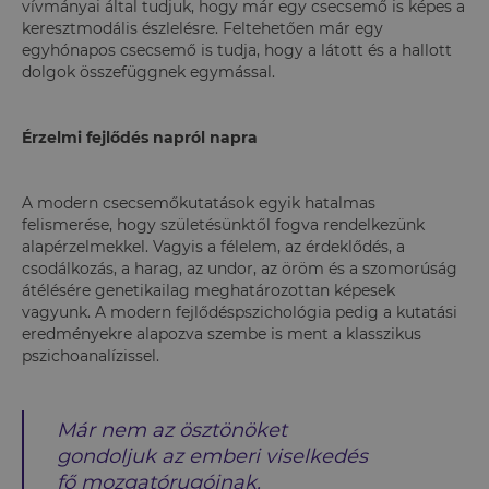
vívmányai által tudjuk, hogy már egy csecsemő is képes a
keresztmodális észlelésre. Feltehetően már egy
egyhónapos csecsemő is tudja, hogy a látott és a hallott
dolgok összefüggnek egymással.
Érzelmi fejlődés napról napra
A modern csecsemőkutatások egyik hatalmas
felismerése, hogy születésünktől fogva rendelkezünk
alapérzelmekkel. Vagyis a félelem, az érdeklődés, a
csodálkozás, a harag, az undor, az öröm és a szomorúság
átélésére genetikailag meghatározottan képesek
vagyunk. A modern fejlődéspszichológia pedig a kutatási
eredményekre alapozva szembe is ment a klasszikus
pszichoanalízissel.
Már nem az ösztönöket
gondoljuk az emberi viselkedés
fő mozgatórugóinak,